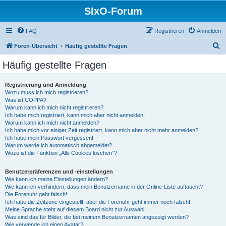
SIxO-Forum
FAQ
Registrieren
Anmelden
S
Foren-Übersicht
Häufig gestellte Fragen
u
Häufig gestellte Fragen
c
h
Registrierung und Anmeldung
Wozu muss ich mich registrieren?
e
Was ist COPPA?
Warum kann ich mich nicht registrieren?
Ich habe mich registriert, kann mich aber nicht anmelden!
Warum kann ich mich nicht anmelden?
Ich habe mich vor einiger Zeit registriert, kann mich aber nicht mehr anmelden?!
Ich habe mein Passwort vergessen!
Warum werde ich automatisch abgemeldet?
Wozu ist die Funktion „Alle Cookies löschen“?
Benutzerpräferenzen und -einstellungen
Wie kann ich meine Einstellungen ändern?
Wie kann ich verhindern, dass mein Benutzername in der Online-Liste auftaucht?
Die Forenuhr geht falsch!
Ich habe die Zeitzone eingestellt, aber die Forenuhr geht immer noch falsch!
Meine Sprache steht auf diesem Board nicht zur Auswahl!
Was sind das für Bilder, die bei meinem Benutzernamen angezeigt werden?
Wie verwende ich einen Avatar?