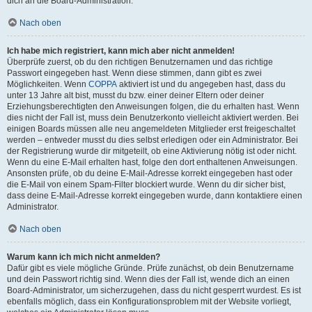
dich an die Board-Administration.
Nach oben
Ich habe mich registriert, kann mich aber nicht anmelden!
Überprüfe zuerst, ob du den richtigen Benutzernamen und das richtige
Passwort eingegeben hast. Wenn diese stimmen, dann gibt es zwei
Möglichkeiten. Wenn
COPPA
aktiviert ist und du angegeben hast, dass du
unter 13 Jahre alt bist, musst du bzw. einer deiner Eltern oder deiner
Erziehungsberechtigten den Anweisungen folgen, die du erhalten hast. Wenn
dies nicht der Fall ist, muss dein Benutzerkonto vielleicht aktiviert werden. Bei
einigen Boards müssen alle neu angemeldeten Mitglieder erst freigeschaltet
werden – entweder musst du dies selbst erledigen oder ein Administrator. Bei
der Registrierung wurde dir mitgeteilt, ob eine Aktivierung nötig ist oder nicht.
Wenn du eine E-Mail erhalten hast, folge den dort enthaltenen Anweisungen.
Ansonsten prüfe, ob du deine E-Mail-Adresse korrekt eingegeben hast oder
die E-Mail von einem Spam-Filter blockiert wurde. Wenn du dir sicher bist,
dass deine E-Mail-Adresse korrekt eingegeben wurde, dann kontaktiere einen
Administrator.
Nach oben
Warum kann ich mich nicht anmelden?
Dafür gibt es viele mögliche Gründe. Prüfe zunächst, ob dein Benutzername
und dein Passwort richtig sind. Wenn dies der Fall ist, wende dich an einen
Board-Administrator, um sicherzugehen, dass du nicht gesperrt wurdest. Es ist
ebenfalls möglich, dass ein Konfigurationsproblem mit der Website vorliegt,