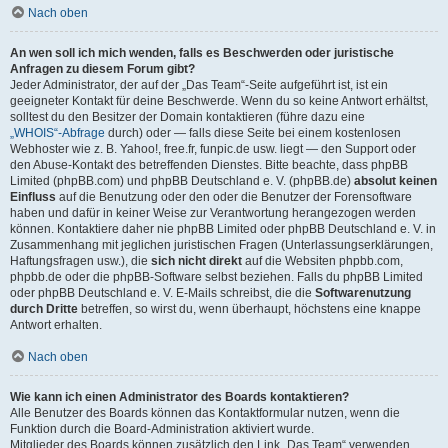
Nach oben
An wen soll ich mich wenden, falls es Beschwerden oder juristische
Anfragen zu diesem Forum gibt?
Jeder Administrator, der auf der „Das Team“-Seite aufgeführt ist, ist ein
geeigneter Kontakt für deine Beschwerde. Wenn du so keine Antwort erhältst,
solltest du den Besitzer der Domain kontaktieren (führe dazu eine
„WHOIS“-Abfrage
durch) oder — falls diese Seite bei einem kostenlosen
Webhoster wie z. B. Yahoo!, free.fr, funpic.de usw. liegt — den Support oder
den Abuse-Kontakt des betreffenden Dienstes. Bitte beachte, dass phpBB
Limited (phpBB.com) und phpBB Deutschland e. V. (phpBB.de)
absolut keinen
Einfluss
auf die Benutzung oder den oder die Benutzer der Forensoftware
haben und dafür in keiner Weise zur Verantwortung herangezogen werden
können. Kontaktiere daher nie phpBB Limited oder phpBB Deutschland e. V. in
Zusammenhang mit jeglichen juristischen Fragen (Unterlassungserklärungen,
Haftungsfragen usw.), die
sich nicht direkt
auf die Websiten phpbb.com,
phpbb.de oder die phpBB-Software selbst beziehen. Falls du phpBB Limited
oder phpBB Deutschland e. V. E-Mails schreibst, die die
Softwarenutzung
durch Dritte
betreffen, so wirst du, wenn überhaupt, höchstens eine knappe
Antwort erhalten.
Nach oben
Wie kann ich einen Administrator des Boards kontaktieren?
Alle Benutzer des Boards können das Kontaktformular nutzen, wenn die
Funktion durch die Board-Administration aktiviert wurde.
Mitglieder des Boards können zusätzlich den Link „Das Team“ verwenden.