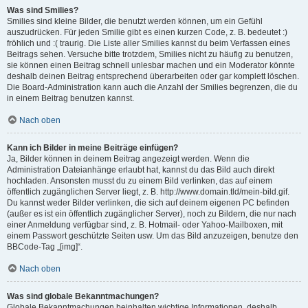
Was sind Smilies?
Smilies sind kleine Bilder, die benutzt werden können, um ein Gefühl
auszudrücken. Für jeden Smilie gibt es einen kurzen Code, z. B. bedeutet :)
fröhlich und :( traurig. Die Liste aller Smilies kannst du beim Verfassen eines
Beitrags sehen. Versuche bitte trotzdem, Smilies nicht zu häufig zu benutzen,
sie können einen Beitrag schnell unlesbar machen und ein Moderator könnte
deshalb deinen Beitrag entsprechend überarbeiten oder gar komplett löschen.
Die Board-Administration kann auch die Anzahl der Smilies begrenzen, die du
in einem Beitrag benutzen kannst.
Nach oben
Kann ich Bilder in meine Beiträge einfügen?
Ja, Bilder können in deinem Beitrag angezeigt werden. Wenn die
Administration Dateianhänge erlaubt hat, kannst du das Bild auch direkt
hochladen. Ansonsten musst du zu einem Bild verlinken, das auf einem
öffentlich zugänglichen Server liegt, z. B. http://www.domain.tld/mein-bild.gif.
Du kannst weder Bilder verlinken, die sich auf deinem eigenen PC befinden
(außer es ist ein öffentlich zugänglicher Server), noch zu Bildern, die nur nach
einer Anmeldung verfügbar sind, z. B. Hotmail- oder Yahoo-Mailboxen, mit
einem Passwort geschützte Seiten usw. Um das Bild anzuzeigen, benutze den
BBCode-Tag „[img]“.
Nach oben
Was sind globale Bekanntmachungen?
Globale Bekanntmachungen beinhalten wichtige Informationen, deshalb