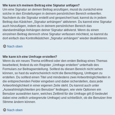
Wie kann ich meinem Beitrag eine Signatur anfügen?
Um eine Signatur an deinen Beitrag anzufügen, musst du zunächst eine
solche in den Einstellungen in deinem persönlichen Bereich entwerfen.
Nachdem du die Signatur erstellt und gespeichert hast, kannst du in jedem
Beitrag das Kästchen „Signatur anhängen“ aktivieren. Du kannst eine Signatur
auch hinzufügen, indem du in deinem persönlichen Bereich das
standardmäßige Anhängen deiner Signatur aktivierst. Wenn du einen
einzelnen Beitrag dennoch ohne Signatur verfassen möchtest, so kannst du
dort einfach das Kontrollkästchen „Signatur anhängen“ wieder deaktivieren.
Nach oben
Wie kann ich eine Umfrage erstellen?
Wenn du ein neues Thema eröffnest oder den ersten Beitrag eines Themas
bearbeitest, findest du ein Register „Umfrage erstellen“ unterhalb des
Formulars zur Beitragserstellung. Solltest du diesen Bereich nicht sehen
können, so hast du wahrscheinlich nicht die Berechtigung, Umfragen zu
erstellen. Du solltest einen Titel und mindestens zwei Antwortmöglichkeiten in
die entsprechenden Felder eingeben und dabei sicherstellen, dass jede
Antwortmöglichkeit in einer eigenen Zeile steht. Du kannst auch unter
„Auswahlmöglichkeiten pro Benutzer“ festlegen, wie viele Optionen ein
Benutzer auswählen kann, welches Zeitlimit für die Umfrage gilt (0 bedeutet
dabei eine zeitlich unbegrenzte Umfrage) und schließlich, ob die Benutzer ihre
Stimme ändern können.
Nach oben