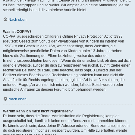
Avatarbilder, Private Nachrichten, E-Mail-Versand an andere Mitglieder, Beitritt
zu Benutzergruppen und so weiter. Wir empfehlen dir eine Anmeldung, da sie
schnell erledigt ist und dir zahlreiche Vorteile bietet.
Nach oben
Was ist COPPA?
COPPA, ausgeschrieben Children’s Online Privacy Protection Act of 1998
(deutsch: Gesetz zum Schutz der Privatsphäre von Kindern im Internet von
1998) ist ein Gesetz in den USA, welches festlegt, dass Websites, die
möglicherweise persönliche Daten von Kindern unter 13 Jahren erheben,
hierzu die Zustimmung der Eltern beziehungsweise des oder der
Erziehungsberechtigten benötigen. Wenn du dir unsicher bist, ob dies auf dich
oder die Website, auf der du dich zu registrieren versuchst, zutrifft, ziehe einen
rechtlichen Beistand zu Rate. Bitte beachte, dass phpBB Limited und der
Besitzer dieses Boards keine Rechtsberatung anbieten kann und nicht die
Anlaufstelle für Rechtsangelegenheiten jeglicher Art ist; außer solchen, die
unter der Frage „An wen soll ich mich wenden, falls es Beschwerden oder
juristische Anfragen zu diesem Forum gibt?“ behandelt werden.
Nach oben
Warum kann ich mich nicht registrieren?
Es kann sein, dass die Board-Administration die Registrierung komplett
ausgeschaltet hat, damit sich keine neuen Benutzer mehr anmelden können.
Es könnte auch sein, dass deine IP-Adresse oder der Benutzername, mit dem
du dich registrieren möchtest, gesperrt wurden. Um Hilfe zu erhalten, wende