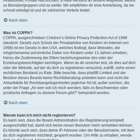
Avatarbilder, Private Nachrichten, E-Mail-Versand an andere Mitglieder, Beitritt
zu Benutzergruppen und so weiter. Wir empfehlen dir eine Anmeldung, da sie
schnell erledigt ist und dir zahlreiche Vorteile bietet.
Nach oben
Was ist COPPA?
COPPA, ausgeschrieben Children’s Online Privacy Protection Act of 1998
(deutsch: Gesetz zum Schutz der Privatsphäre von Kindern im Internet von
1998) ist ein Gesetz in den USA, welches festlegt, dass Websites, die
möglicherweise persönliche Daten von Kindern unter 13 Jahren erheben,
hierzu die Zustimmung der Eltern beziehungsweise des oder der
Erziehungsberechtigten benötigen. Wenn du dir unsicher bist, ob dies auf dich
oder die Website, auf der du dich zu registrieren versuchst, zutrifft, ziehe einen
rechtlichen Beistand zu Rate. Bitte beachte, dass phpBB Limited und der
Besitzer dieses Boards keine Rechtsberatung anbieten kann und nicht die
Anlaufstelle für Rechtsangelegenheiten jeglicher Art ist; außer solchen, die
unter der Frage „An wen soll ich mich wenden, falls es Beschwerden oder
juristische Anfragen zu diesem Forum gibt?“ behandelt werden.
Nach oben
Warum kann ich mich nicht registrieren?
Es kann sein, dass die Board-Administration die Registrierung komplett
ausgeschaltet hat, damit sich keine neuen Benutzer mehr anmelden können.
Es könnte auch sein, dass deine IP-Adresse oder der Benutzername, mit dem
du dich registrieren möchtest, gesperrt wurden. Um Hilfe zu erhalten, wende