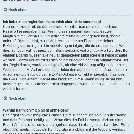
dich an die Board-Administration.
Nach oben
Ich habe mich registriert, kann mich aber nicht anmelden!
Überprüfe zuerst, ob du den richtigen Benutzernamen und das richtige
Passwort eingegeben hast. Wenn diese stimmen, dann gibt es zwei
Möglichkeiten. Wenn
COPPA
aktiviert ist und du angegeben hast, dass du
unter 13 Jahre alt bist, musst du bzw. einer deiner Eltern oder deiner
Erziehungsberechtigten den Anweisungen folgen, die du erhalten hast. Wenn
dies nicht der Fall ist, muss dein Benutzerkonto vielleicht aktiviert werden. Bei
einigen Boards müssen alle neu angemeldeten Mitglieder erst freigeschaltet
werden – entweder musst du dies selbst erledigen oder ein Administrator. Bei
der Registrierung wurde dir mitgeteilt, ob eine Aktivierung nötig ist oder nicht.
Wenn du eine E-Mail erhalten hast, folge den dort enthaltenen Anweisungen.
Ansonsten prüfe, ob du deine E-Mail-Adresse korrekt eingegeben hast oder
die E-Mail von einem Spam-Filter blockiert wurde. Wenn du dir sicher bist,
dass deine E-Mail-Adresse korrekt eingegeben wurde, dann kontaktiere einen
Administrator.
Nach oben
Warum kann ich mich nicht anmelden?
Dafür gibt es viele mögliche Gründe. Prüfe zunächst, ob dein Benutzername
und dein Passwort richtig sind. Wenn dies der Fall ist, wende dich an einen
Board-Administrator, um sicherzugehen, dass du nicht gesperrt wurdest. Es ist
ebenfalls möglich, dass ein Konfigurationsproblem mit der Website vorliegt,