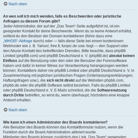
Nach oben
An wen soll ich mich wenden, falls es Beschwerden oder juristische
Anfragen zu diesem Forum gibt?
Jeder Administrator, der auf der „Das Team“-Seite aufgeführt ist, ist ein
geeigneter Kontakt für deine Beschwerde. Wenn du so keine Antwort erhältst,
solltest du den Besitzer der Domain kontaktieren (führe dazu eine
„WHOIS“-Abfrage
durch) oder — falls diese Seite bei einem kostenlosen
Webhoster wie z. B. Yahoo!, free.fr, funpic.de usw. liegt — den Support oder
den Abuse-Kontakt des betreffenden Dienstes. Bitte beachte, dass phpBB
Limited (phpBB.com) und phpBB Deutschland e. V. (phpBB.de)
absolut keinen
Einfluss
auf die Benutzung oder den oder die Benutzer der Forensoftware
haben und dafür in keiner Weise zur Verantwortung herangezogen werden
können. Kontaktiere daher nie phpBB Limited oder phpBB Deutschland e. V. in
Zusammenhang mit jeglichen juristischen Fragen (Unterlassungserklärungen,
Haftungsfragen usw.), die
sich nicht direkt
auf die Websiten phpbb.com,
phpbb.de oder die phpBB-Software selbst beziehen. Falls du phpBB Limited
oder phpBB Deutschland e. V. E-Mails schreibst, die die
Softwarenutzung
durch Dritte
betreffen, so wirst du, wenn überhaupt, höchstens eine knappe
Antwort erhalten.
Nach oben
Wie kann ich einen Administrator des Boards kontaktieren?
Alle Benutzer des Boards können das Kontaktformular nutzen, wenn die
Funktion durch die Board-Administration aktiviert wurde.
Mitglieder des Boards können zusätzlich den Link „Das Team“ verwenden.