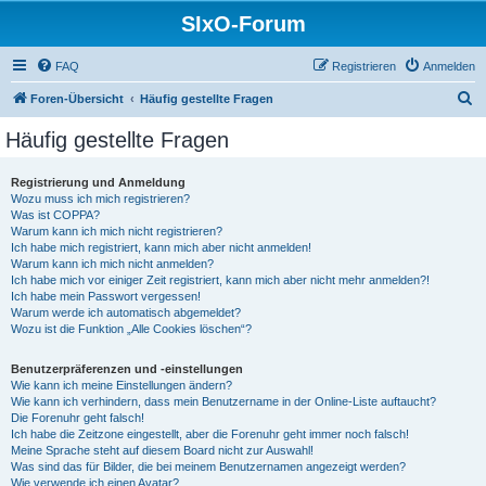
SIxO-Forum
FAQ
Registrieren
Anmelden
S
Foren-Übersicht
Häufig gestellte Fragen
u
Häufig gestellte Fragen
c
h
Registrierung und Anmeldung
Wozu muss ich mich registrieren?
e
Was ist COPPA?
Warum kann ich mich nicht registrieren?
Ich habe mich registriert, kann mich aber nicht anmelden!
Warum kann ich mich nicht anmelden?
Ich habe mich vor einiger Zeit registriert, kann mich aber nicht mehr anmelden?!
Ich habe mein Passwort vergessen!
Warum werde ich automatisch abgemeldet?
Wozu ist die Funktion „Alle Cookies löschen“?
Benutzerpräferenzen und -einstellungen
Wie kann ich meine Einstellungen ändern?
Wie kann ich verhindern, dass mein Benutzername in der Online-Liste auftaucht?
Die Forenuhr geht falsch!
Ich habe die Zeitzone eingestellt, aber die Forenuhr geht immer noch falsch!
Meine Sprache steht auf diesem Board nicht zur Auswahl!
Was sind das für Bilder, die bei meinem Benutzernamen angezeigt werden?
Wie verwende ich einen Avatar?