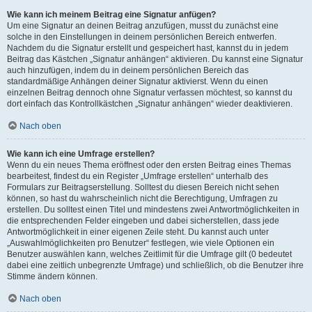
Wie kann ich meinem Beitrag eine Signatur anfügen?
Um eine Signatur an deinen Beitrag anzufügen, musst du zunächst eine
solche in den Einstellungen in deinem persönlichen Bereich entwerfen.
Nachdem du die Signatur erstellt und gespeichert hast, kannst du in jedem
Beitrag das Kästchen „Signatur anhängen“ aktivieren. Du kannst eine Signatur
auch hinzufügen, indem du in deinem persönlichen Bereich das
standardmäßige Anhängen deiner Signatur aktivierst. Wenn du einen
einzelnen Beitrag dennoch ohne Signatur verfassen möchtest, so kannst du
dort einfach das Kontrollkästchen „Signatur anhängen“ wieder deaktivieren.
Nach oben
Wie kann ich eine Umfrage erstellen?
Wenn du ein neues Thema eröffnest oder den ersten Beitrag eines Themas
bearbeitest, findest du ein Register „Umfrage erstellen“ unterhalb des
Formulars zur Beitragserstellung. Solltest du diesen Bereich nicht sehen
können, so hast du wahrscheinlich nicht die Berechtigung, Umfragen zu
erstellen. Du solltest einen Titel und mindestens zwei Antwortmöglichkeiten in
die entsprechenden Felder eingeben und dabei sicherstellen, dass jede
Antwortmöglichkeit in einer eigenen Zeile steht. Du kannst auch unter
„Auswahlmöglichkeiten pro Benutzer“ festlegen, wie viele Optionen ein
Benutzer auswählen kann, welches Zeitlimit für die Umfrage gilt (0 bedeutet
dabei eine zeitlich unbegrenzte Umfrage) und schließlich, ob die Benutzer ihre
Stimme ändern können.
Nach oben