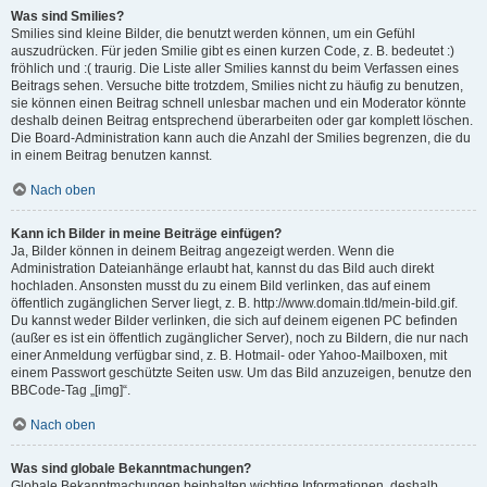
Was sind Smilies?
Smilies sind kleine Bilder, die benutzt werden können, um ein Gefühl
auszudrücken. Für jeden Smilie gibt es einen kurzen Code, z. B. bedeutet :)
fröhlich und :( traurig. Die Liste aller Smilies kannst du beim Verfassen eines
Beitrags sehen. Versuche bitte trotzdem, Smilies nicht zu häufig zu benutzen,
sie können einen Beitrag schnell unlesbar machen und ein Moderator könnte
deshalb deinen Beitrag entsprechend überarbeiten oder gar komplett löschen.
Die Board-Administration kann auch die Anzahl der Smilies begrenzen, die du
in einem Beitrag benutzen kannst.
Nach oben
Kann ich Bilder in meine Beiträge einfügen?
Ja, Bilder können in deinem Beitrag angezeigt werden. Wenn die
Administration Dateianhänge erlaubt hat, kannst du das Bild auch direkt
hochladen. Ansonsten musst du zu einem Bild verlinken, das auf einem
öffentlich zugänglichen Server liegt, z. B. http://www.domain.tld/mein-bild.gif.
Du kannst weder Bilder verlinken, die sich auf deinem eigenen PC befinden
(außer es ist ein öffentlich zugänglicher Server), noch zu Bildern, die nur nach
einer Anmeldung verfügbar sind, z. B. Hotmail- oder Yahoo-Mailboxen, mit
einem Passwort geschützte Seiten usw. Um das Bild anzuzeigen, benutze den
BBCode-Tag „[img]“.
Nach oben
Was sind globale Bekanntmachungen?
Globale Bekanntmachungen beinhalten wichtige Informationen, deshalb