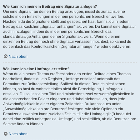
Wie kann ich meinem Beitrag eine Signatur anfügen?
Um eine Signatur an deinen Beitrag anzufügen, musst du zunächst eine
solche in den Einstellungen in deinem persönlichen Bereich entwerfen.
Nachdem du die Signatur erstellt und gespeichert hast, kannst du in jedem
Beitrag das Kästchen „Signatur anhängen“ aktivieren. Du kannst eine Signatur
auch hinzufügen, indem du in deinem persönlichen Bereich das
standardmäßige Anhängen deiner Signatur aktivierst. Wenn du einen
einzelnen Beitrag dennoch ohne Signatur verfassen möchtest, so kannst du
dort einfach das Kontrollkästchen „Signatur anhängen“ wieder deaktivieren.
Nach oben
Wie kann ich eine Umfrage erstellen?
Wenn du ein neues Thema eröffnest oder den ersten Beitrag eines Themas
bearbeitest, findest du ein Register „Umfrage erstellen“ unterhalb des
Formulars zur Beitragserstellung. Solltest du diesen Bereich nicht sehen
können, so hast du wahrscheinlich nicht die Berechtigung, Umfragen zu
erstellen. Du solltest einen Titel und mindestens zwei Antwortmöglichkeiten in
die entsprechenden Felder eingeben und dabei sicherstellen, dass jede
Antwortmöglichkeit in einer eigenen Zeile steht. Du kannst auch unter
„Auswahlmöglichkeiten pro Benutzer“ festlegen, wie viele Optionen ein
Benutzer auswählen kann, welches Zeitlimit für die Umfrage gilt (0 bedeutet
dabei eine zeitlich unbegrenzte Umfrage) und schließlich, ob die Benutzer ihre
Stimme ändern können.
Nach oben