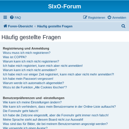
SIxO-Forum
FAQ
Registrieren
Anmelden
S
Foren-Übersicht
Häufig gestellte Fragen
u
Häufig gestellte Fragen
c
h
Registrierung und Anmeldung
Wozu muss ich mich registrieren?
e
Was ist COPPA?
Warum kann ich mich nicht registrieren?
Ich habe mich registriert, kann mich aber nicht anmelden!
Warum kann ich mich nicht anmelden?
Ich habe mich vor einiger Zeit registriert, kann mich aber nicht mehr anmelden?!
Ich habe mein Passwort vergessen!
Warum werde ich automatisch abgemeldet?
Wozu ist die Funktion „Alle Cookies löschen“?
Benutzerpräferenzen und -einstellungen
Wie kann ich meine Einstellungen ändern?
Wie kann ich verhindern, dass mein Benutzername in der Online-Liste auftaucht?
Die Forenuhr geht falsch!
Ich habe die Zeitzone eingestellt, aber die Forenuhr geht immer noch falsch!
Meine Sprache steht auf diesem Board nicht zur Auswahl!
Was sind das für Bilder, die bei meinem Benutzernamen angezeigt werden?
Wie verwende ich einen Avatar?