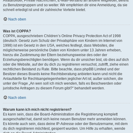
Avatarbilder, Private Nachrichten, E-Mail-Versand an andere Mitglieder, Beitritt
zu Benutzergruppen und so weiter. Wir empfehlen dir eine Anmeldung, da sie
schnell erledigt ist und dir zahlreiche Vorteile bietet.
Nach oben
Was ist COPPA?
COPPA, ausgeschrieben Children’s Online Privacy Protection Act of 1998
(deutsch: Gesetz zum Schutz der Privatsphäre von Kindern im Internet von
1998) ist ein Gesetz in den USA, welches festlegt, dass Websites, die
möglicherweise persönliche Daten von Kindern unter 13 Jahren erheben,
hierzu die Zustimmung der Eltern beziehungsweise des oder der
Erziehungsberechtigten benötigen. Wenn du dir unsicher bist, ob dies auf dich
oder die Website, auf der du dich zu registrieren versuchst, zutrifft, ziehe einen
rechtlichen Beistand zu Rate. Bitte beachte, dass phpBB Limited und der
Besitzer dieses Boards keine Rechtsberatung anbieten kann und nicht die
Anlaufstelle für Rechtsangelegenheiten jeglicher Art ist; außer solchen, die
unter der Frage „An wen soll ich mich wenden, falls es Beschwerden oder
juristische Anfragen zu diesem Forum gibt?“ behandelt werden.
Nach oben
Warum kann ich mich nicht registrieren?
Es kann sein, dass die Board-Administration die Registrierung komplett
ausgeschaltet hat, damit sich keine neuen Benutzer mehr anmelden können.
Es könnte auch sein, dass deine IP-Adresse oder der Benutzername, mit dem
du dich registrieren möchtest, gesperrt wurden. Um Hilfe zu erhalten, wende