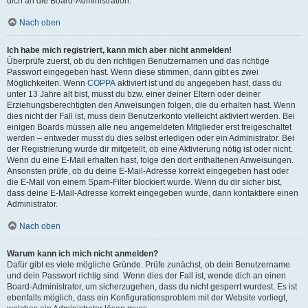
dich an die Board-Administration.
Nach oben
Ich habe mich registriert, kann mich aber nicht anmelden!
Überprüfe zuerst, ob du den richtigen Benutzernamen und das richtige
Passwort eingegeben hast. Wenn diese stimmen, dann gibt es zwei
Möglichkeiten. Wenn
COPPA
aktiviert ist und du angegeben hast, dass du
unter 13 Jahre alt bist, musst du bzw. einer deiner Eltern oder deiner
Erziehungsberechtigten den Anweisungen folgen, die du erhalten hast. Wenn
dies nicht der Fall ist, muss dein Benutzerkonto vielleicht aktiviert werden. Bei
einigen Boards müssen alle neu angemeldeten Mitglieder erst freigeschaltet
werden – entweder musst du dies selbst erledigen oder ein Administrator. Bei
der Registrierung wurde dir mitgeteilt, ob eine Aktivierung nötig ist oder nicht.
Wenn du eine E-Mail erhalten hast, folge den dort enthaltenen Anweisungen.
Ansonsten prüfe, ob du deine E-Mail-Adresse korrekt eingegeben hast oder
die E-Mail von einem Spam-Filter blockiert wurde. Wenn du dir sicher bist,
dass deine E-Mail-Adresse korrekt eingegeben wurde, dann kontaktiere einen
Administrator.
Nach oben
Warum kann ich mich nicht anmelden?
Dafür gibt es viele mögliche Gründe. Prüfe zunächst, ob dein Benutzername
und dein Passwort richtig sind. Wenn dies der Fall ist, wende dich an einen
Board-Administrator, um sicherzugehen, dass du nicht gesperrt wurdest. Es ist
ebenfalls möglich, dass ein Konfigurationsproblem mit der Website vorliegt,