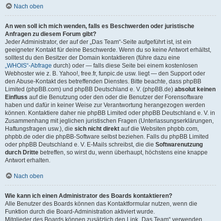
Nach oben
An wen soll ich mich wenden, falls es Beschwerden oder juristische
Anfragen zu diesem Forum gibt?
Jeder Administrator, der auf der „Das Team“-Seite aufgeführt ist, ist ein
geeigneter Kontakt für deine Beschwerde. Wenn du so keine Antwort erhältst,
solltest du den Besitzer der Domain kontaktieren (führe dazu eine
„WHOIS“-Abfrage
durch) oder — falls diese Seite bei einem kostenlosen
Webhoster wie z. B. Yahoo!, free.fr, funpic.de usw. liegt — den Support oder
den Abuse-Kontakt des betreffenden Dienstes. Bitte beachte, dass phpBB
Limited (phpBB.com) und phpBB Deutschland e. V. (phpBB.de)
absolut keinen
Einfluss
auf die Benutzung oder den oder die Benutzer der Forensoftware
haben und dafür in keiner Weise zur Verantwortung herangezogen werden
können. Kontaktiere daher nie phpBB Limited oder phpBB Deutschland e. V. in
Zusammenhang mit jeglichen juristischen Fragen (Unterlassungserklärungen,
Haftungsfragen usw.), die
sich nicht direkt
auf die Websiten phpbb.com,
phpbb.de oder die phpBB-Software selbst beziehen. Falls du phpBB Limited
oder phpBB Deutschland e. V. E-Mails schreibst, die die
Softwarenutzung
durch Dritte
betreffen, so wirst du, wenn überhaupt, höchstens eine knappe
Antwort erhalten.
Nach oben
Wie kann ich einen Administrator des Boards kontaktieren?
Alle Benutzer des Boards können das Kontaktformular nutzen, wenn die
Funktion durch die Board-Administration aktiviert wurde.
Mitglieder des Boards können zusätzlich den Link „Das Team“ verwenden.