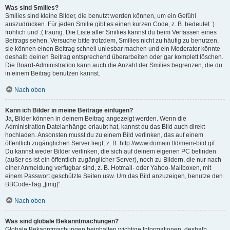
Was sind Smilies?
Smilies sind kleine Bilder, die benutzt werden können, um ein Gefühl
auszudrücken. Für jeden Smilie gibt es einen kurzen Code, z. B. bedeutet :)
fröhlich und :( traurig. Die Liste aller Smilies kannst du beim Verfassen eines
Beitrags sehen. Versuche bitte trotzdem, Smilies nicht zu häufig zu benutzen,
sie können einen Beitrag schnell unlesbar machen und ein Moderator könnte
deshalb deinen Beitrag entsprechend überarbeiten oder gar komplett löschen.
Die Board-Administration kann auch die Anzahl der Smilies begrenzen, die du
in einem Beitrag benutzen kannst.
Nach oben
Kann ich Bilder in meine Beiträge einfügen?
Ja, Bilder können in deinem Beitrag angezeigt werden. Wenn die
Administration Dateianhänge erlaubt hat, kannst du das Bild auch direkt
hochladen. Ansonsten musst du zu einem Bild verlinken, das auf einem
öffentlich zugänglichen Server liegt, z. B. http://www.domain.tld/mein-bild.gif.
Du kannst weder Bilder verlinken, die sich auf deinem eigenen PC befinden
(außer es ist ein öffentlich zugänglicher Server), noch zu Bildern, die nur nach
einer Anmeldung verfügbar sind, z. B. Hotmail- oder Yahoo-Mailboxen, mit
einem Passwort geschützte Seiten usw. Um das Bild anzuzeigen, benutze den
BBCode-Tag „[img]“.
Nach oben
Was sind globale Bekanntmachungen?
Globale Bekanntmachungen beinhalten wichtige Informationen, deshalb