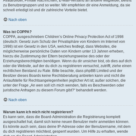
Avatarbilder, Private Nachrichten, E-Mail-Versand an andere Mitglieder, Beitritt
zu Benutzergruppen und so weiter. Wir empfehlen dir eine Anmeldung, da sie
schnell erledigt ist und dir zahlreiche Vorteile bietet.
Nach oben
Was ist COPPA?
COPPA, ausgeschrieben Children’s Online Privacy Protection Act of 1998
(deutsch: Gesetz zum Schutz der Privatsphäre von Kindern im Internet von
1998) ist ein Gesetz in den USA, welches festlegt, dass Websites, die
möglicherweise persönliche Daten von Kindern unter 13 Jahren erheben,
hierzu die Zustimmung der Eltern beziehungsweise des oder der
Erziehungsberechtigten benötigen. Wenn du dir unsicher bist, ob dies auf dich
oder die Website, auf der du dich zu registrieren versuchst, zutrifft, ziehe einen
rechtlichen Beistand zu Rate. Bitte beachte, dass phpBB Limited und der
Besitzer dieses Boards keine Rechtsberatung anbieten kann und nicht die
Anlaufstelle für Rechtsangelegenheiten jeglicher Art ist; außer solchen, die
unter der Frage „An wen soll ich mich wenden, falls es Beschwerden oder
juristische Anfragen zu diesem Forum gibt?“ behandelt werden.
Nach oben
Warum kann ich mich nicht registrieren?
Es kann sein, dass die Board-Administration die Registrierung komplett
ausgeschaltet hat, damit sich keine neuen Benutzer mehr anmelden können.
Es könnte auch sein, dass deine IP-Adresse oder der Benutzername, mit dem
du dich registrieren möchtest, gesperrt wurden. Um Hilfe zu erhalten, wende