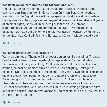
Wie kann ich meinem Beitrag eine Signatur anfügen?
Um eine Signatur an deinen Beitrag anzufügen, musst du zunächst eine
solche in den Einstellungen in deinem persönlichen Bereich entwerfen.
Nachdem du die Signatur erstellt und gespeichert hast, kannst du in jedem
Beitrag das Kästchen „Signatur anhängen“ aktivieren. Du kannst eine Signatur
auch hinzufügen, indem du in deinem persönlichen Bereich das
standardmäßige Anhängen deiner Signatur aktivierst. Wenn du einen
einzelnen Beitrag dennoch ohne Signatur verfassen möchtest, so kannst du
dort einfach das Kontrollkästchen „Signatur anhängen“ wieder deaktivieren.
Nach oben
Wie kann ich eine Umfrage erstellen?
Wenn du ein neues Thema eröffnest oder den ersten Beitrag eines Themas
bearbeitest, findest du ein Register „Umfrage erstellen“ unterhalb des
Formulars zur Beitragserstellung. Solltest du diesen Bereich nicht sehen
können, so hast du wahrscheinlich nicht die Berechtigung, Umfragen zu
erstellen. Du solltest einen Titel und mindestens zwei Antwortmöglichkeiten in
die entsprechenden Felder eingeben und dabei sicherstellen, dass jede
Antwortmöglichkeit in einer eigenen Zeile steht. Du kannst auch unter
„Auswahlmöglichkeiten pro Benutzer“ festlegen, wie viele Optionen ein
Benutzer auswählen kann, welches Zeitlimit für die Umfrage gilt (0 bedeutet
dabei eine zeitlich unbegrenzte Umfrage) und schließlich, ob die Benutzer ihre
Stimme ändern können.
Nach oben