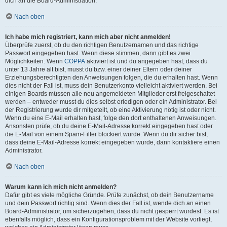
dich an die Board-Administration.
Nach oben
Ich habe mich registriert, kann mich aber nicht anmelden!
Überprüfe zuerst, ob du den richtigen Benutzernamen und das richtige
Passwort eingegeben hast. Wenn diese stimmen, dann gibt es zwei
Möglichkeiten. Wenn
COPPA
aktiviert ist und du angegeben hast, dass du
unter 13 Jahre alt bist, musst du bzw. einer deiner Eltern oder deiner
Erziehungsberechtigten den Anweisungen folgen, die du erhalten hast. Wenn
dies nicht der Fall ist, muss dein Benutzerkonto vielleicht aktiviert werden. Bei
einigen Boards müssen alle neu angemeldeten Mitglieder erst freigeschaltet
werden – entweder musst du dies selbst erledigen oder ein Administrator. Bei
der Registrierung wurde dir mitgeteilt, ob eine Aktivierung nötig ist oder nicht.
Wenn du eine E-Mail erhalten hast, folge den dort enthaltenen Anweisungen.
Ansonsten prüfe, ob du deine E-Mail-Adresse korrekt eingegeben hast oder
die E-Mail von einem Spam-Filter blockiert wurde. Wenn du dir sicher bist,
dass deine E-Mail-Adresse korrekt eingegeben wurde, dann kontaktiere einen
Administrator.
Nach oben
Warum kann ich mich nicht anmelden?
Dafür gibt es viele mögliche Gründe. Prüfe zunächst, ob dein Benutzername
und dein Passwort richtig sind. Wenn dies der Fall ist, wende dich an einen
Board-Administrator, um sicherzugehen, dass du nicht gesperrt wurdest. Es ist
ebenfalls möglich, dass ein Konfigurationsproblem mit der Website vorliegt,