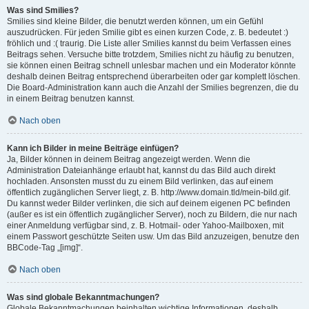
Was sind Smilies?
Smilies sind kleine Bilder, die benutzt werden können, um ein Gefühl
auszudrücken. Für jeden Smilie gibt es einen kurzen Code, z. B. bedeutet :)
fröhlich und :( traurig. Die Liste aller Smilies kannst du beim Verfassen eines
Beitrags sehen. Versuche bitte trotzdem, Smilies nicht zu häufig zu benutzen,
sie können einen Beitrag schnell unlesbar machen und ein Moderator könnte
deshalb deinen Beitrag entsprechend überarbeiten oder gar komplett löschen.
Die Board-Administration kann auch die Anzahl der Smilies begrenzen, die du
in einem Beitrag benutzen kannst.
Nach oben
Kann ich Bilder in meine Beiträge einfügen?
Ja, Bilder können in deinem Beitrag angezeigt werden. Wenn die
Administration Dateianhänge erlaubt hat, kannst du das Bild auch direkt
hochladen. Ansonsten musst du zu einem Bild verlinken, das auf einem
öffentlich zugänglichen Server liegt, z. B. http://www.domain.tld/mein-bild.gif.
Du kannst weder Bilder verlinken, die sich auf deinem eigenen PC befinden
(außer es ist ein öffentlich zugänglicher Server), noch zu Bildern, die nur nach
einer Anmeldung verfügbar sind, z. B. Hotmail- oder Yahoo-Mailboxen, mit
einem Passwort geschützte Seiten usw. Um das Bild anzuzeigen, benutze den
BBCode-Tag „[img]“.
Nach oben
Was sind globale Bekanntmachungen?
Globale Bekanntmachungen beinhalten wichtige Informationen, deshalb