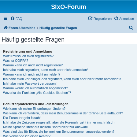
SIxO-Forum
FAQ
Registrieren
Anmelden
S
Foren-Übersicht
Häufig gestellte Fragen
u
Häufig gestellte Fragen
c
h
Registrierung und Anmeldung
Wozu muss ich mich registrieren?
e
Was ist COPPA?
Warum kann ich mich nicht registrieren?
Ich habe mich registriert, kann mich aber nicht anmelden!
Warum kann ich mich nicht anmelden?
Ich habe mich vor einiger Zeit registriert, kann mich aber nicht mehr anmelden?!
Ich habe mein Passwort vergessen!
Warum werde ich automatisch abgemeldet?
Wozu ist die Funktion „Alle Cookies löschen“?
Benutzerpräferenzen und -einstellungen
Wie kann ich meine Einstellungen ändern?
Wie kann ich verhindern, dass mein Benutzername in der Online-Liste auftaucht?
Die Forenuhr geht falsch!
Ich habe die Zeitzone eingestellt, aber die Forenuhr geht immer noch falsch!
Meine Sprache steht auf diesem Board nicht zur Auswahl!
Was sind das für Bilder, die bei meinem Benutzernamen angezeigt werden?
Wie verwende ich einen Avatar?