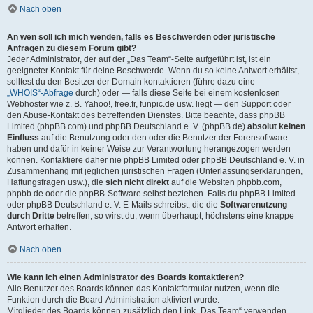
Nach oben
An wen soll ich mich wenden, falls es Beschwerden oder juristische
Anfragen zu diesem Forum gibt?
Jeder Administrator, der auf der „Das Team“-Seite aufgeführt ist, ist ein
geeigneter Kontakt für deine Beschwerde. Wenn du so keine Antwort erhältst,
solltest du den Besitzer der Domain kontaktieren (führe dazu eine
„WHOIS“-Abfrage
durch) oder — falls diese Seite bei einem kostenlosen
Webhoster wie z. B. Yahoo!, free.fr, funpic.de usw. liegt — den Support oder
den Abuse-Kontakt des betreffenden Dienstes. Bitte beachte, dass phpBB
Limited (phpBB.com) und phpBB Deutschland e. V. (phpBB.de)
absolut keinen
Einfluss
auf die Benutzung oder den oder die Benutzer der Forensoftware
haben und dafür in keiner Weise zur Verantwortung herangezogen werden
können. Kontaktiere daher nie phpBB Limited oder phpBB Deutschland e. V. in
Zusammenhang mit jeglichen juristischen Fragen (Unterlassungserklärungen,
Haftungsfragen usw.), die
sich nicht direkt
auf die Websiten phpbb.com,
phpbb.de oder die phpBB-Software selbst beziehen. Falls du phpBB Limited
oder phpBB Deutschland e. V. E-Mails schreibst, die die
Softwarenutzung
durch Dritte
betreffen, so wirst du, wenn überhaupt, höchstens eine knappe
Antwort erhalten.
Nach oben
Wie kann ich einen Administrator des Boards kontaktieren?
Alle Benutzer des Boards können das Kontaktformular nutzen, wenn die
Funktion durch die Board-Administration aktiviert wurde.
Mitglieder des Boards können zusätzlich den Link „Das Team“ verwenden.