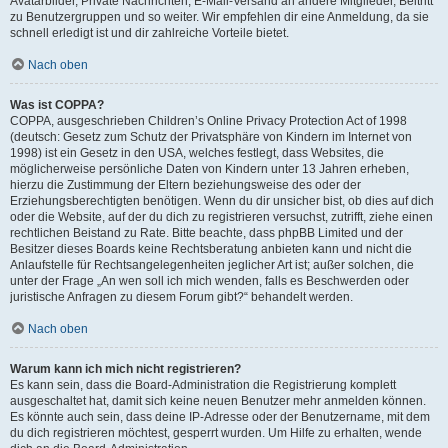
Avatarbilder, Private Nachrichten, E-Mail-Versand an andere Mitglieder, Beitritt
zu Benutzergruppen und so weiter. Wir empfehlen dir eine Anmeldung, da sie
schnell erledigt ist und dir zahlreiche Vorteile bietet.
Nach oben
Was ist COPPA?
COPPA, ausgeschrieben Children’s Online Privacy Protection Act of 1998
(deutsch: Gesetz zum Schutz der Privatsphäre von Kindern im Internet von
1998) ist ein Gesetz in den USA, welches festlegt, dass Websites, die
möglicherweise persönliche Daten von Kindern unter 13 Jahren erheben,
hierzu die Zustimmung der Eltern beziehungsweise des oder der
Erziehungsberechtigten benötigen. Wenn du dir unsicher bist, ob dies auf dich
oder die Website, auf der du dich zu registrieren versuchst, zutrifft, ziehe einen
rechtlichen Beistand zu Rate. Bitte beachte, dass phpBB Limited und der
Besitzer dieses Boards keine Rechtsberatung anbieten kann und nicht die
Anlaufstelle für Rechtsangelegenheiten jeglicher Art ist; außer solchen, die
unter der Frage „An wen soll ich mich wenden, falls es Beschwerden oder
juristische Anfragen zu diesem Forum gibt?“ behandelt werden.
Nach oben
Warum kann ich mich nicht registrieren?
Es kann sein, dass die Board-Administration die Registrierung komplett
ausgeschaltet hat, damit sich keine neuen Benutzer mehr anmelden können.
Es könnte auch sein, dass deine IP-Adresse oder der Benutzername, mit dem
du dich registrieren möchtest, gesperrt wurden. Um Hilfe zu erhalten, wende