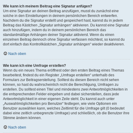
Wie kann ich meinem Beitrag eine Signatur anfügen?
Um eine Signatur an deinen Beitrag anzufügen, musst du zunächst eine
solche in den Einstellungen in deinem persönlichen Bereich entwerfen.
Nachdem du die Signatur erstellt und gespeichert hast, kannst du in jedem
Beitrag das Kästchen „Signatur anhängen“ aktivieren. Du kannst eine Signatur
auch hinzufügen, indem du in deinem persönlichen Bereich das
standardmäßige Anhängen deiner Signatur aktivierst. Wenn du einen
einzelnen Beitrag dennoch ohne Signatur verfassen möchtest, so kannst du
dort einfach das Kontrollkästchen „Signatur anhängen“ wieder deaktivieren.
Nach oben
Wie kann ich eine Umfrage erstellen?
Wenn du ein neues Thema eröffnest oder den ersten Beitrag eines Themas
bearbeitest, findest du ein Register „Umfrage erstellen“ unterhalb des
Formulars zur Beitragserstellung. Solltest du diesen Bereich nicht sehen
können, so hast du wahrscheinlich nicht die Berechtigung, Umfragen zu
erstellen. Du solltest einen Titel und mindestens zwei Antwortmöglichkeiten in
die entsprechenden Felder eingeben und dabei sicherstellen, dass jede
Antwortmöglichkeit in einer eigenen Zeile steht. Du kannst auch unter
„Auswahlmöglichkeiten pro Benutzer“ festlegen, wie viele Optionen ein
Benutzer auswählen kann, welches Zeitlimit für die Umfrage gilt (0 bedeutet
dabei eine zeitlich unbegrenzte Umfrage) und schließlich, ob die Benutzer ihre
Stimme ändern können.
Nach oben