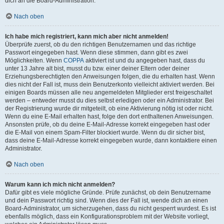
dich an die Board-Administration.
Nach oben
Ich habe mich registriert, kann mich aber nicht anmelden!
Überprüfe zuerst, ob du den richtigen Benutzernamen und das richtige
Passwort eingegeben hast. Wenn diese stimmen, dann gibt es zwei
Möglichkeiten. Wenn
COPPA
aktiviert ist und du angegeben hast, dass du
unter 13 Jahre alt bist, musst du bzw. einer deiner Eltern oder deiner
Erziehungsberechtigten den Anweisungen folgen, die du erhalten hast. Wenn
dies nicht der Fall ist, muss dein Benutzerkonto vielleicht aktiviert werden. Bei
einigen Boards müssen alle neu angemeldeten Mitglieder erst freigeschaltet
werden – entweder musst du dies selbst erledigen oder ein Administrator. Bei
der Registrierung wurde dir mitgeteilt, ob eine Aktivierung nötig ist oder nicht.
Wenn du eine E-Mail erhalten hast, folge den dort enthaltenen Anweisungen.
Ansonsten prüfe, ob du deine E-Mail-Adresse korrekt eingegeben hast oder
die E-Mail von einem Spam-Filter blockiert wurde. Wenn du dir sicher bist,
dass deine E-Mail-Adresse korrekt eingegeben wurde, dann kontaktiere einen
Administrator.
Nach oben
Warum kann ich mich nicht anmelden?
Dafür gibt es viele mögliche Gründe. Prüfe zunächst, ob dein Benutzername
und dein Passwort richtig sind. Wenn dies der Fall ist, wende dich an einen
Board-Administrator, um sicherzugehen, dass du nicht gesperrt wurdest. Es ist
ebenfalls möglich, dass ein Konfigurationsproblem mit der Website vorliegt,