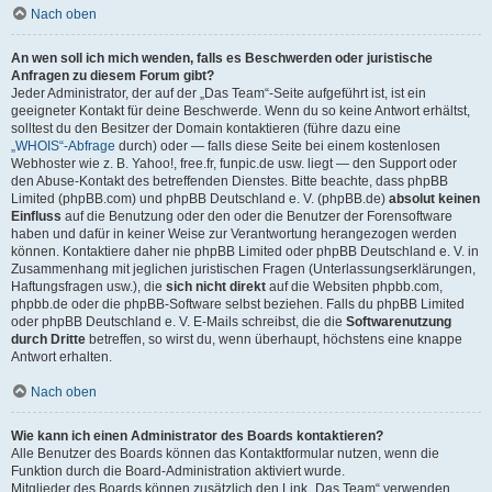
Nach oben
An wen soll ich mich wenden, falls es Beschwerden oder juristische
Anfragen zu diesem Forum gibt?
Jeder Administrator, der auf der „Das Team“-Seite aufgeführt ist, ist ein
geeigneter Kontakt für deine Beschwerde. Wenn du so keine Antwort erhältst,
solltest du den Besitzer der Domain kontaktieren (führe dazu eine
„WHOIS“-Abfrage
durch) oder — falls diese Seite bei einem kostenlosen
Webhoster wie z. B. Yahoo!, free.fr, funpic.de usw. liegt — den Support oder
den Abuse-Kontakt des betreffenden Dienstes. Bitte beachte, dass phpBB
Limited (phpBB.com) und phpBB Deutschland e. V. (phpBB.de)
absolut keinen
Einfluss
auf die Benutzung oder den oder die Benutzer der Forensoftware
haben und dafür in keiner Weise zur Verantwortung herangezogen werden
können. Kontaktiere daher nie phpBB Limited oder phpBB Deutschland e. V. in
Zusammenhang mit jeglichen juristischen Fragen (Unterlassungserklärungen,
Haftungsfragen usw.), die
sich nicht direkt
auf die Websiten phpbb.com,
phpbb.de oder die phpBB-Software selbst beziehen. Falls du phpBB Limited
oder phpBB Deutschland e. V. E-Mails schreibst, die die
Softwarenutzung
durch Dritte
betreffen, so wirst du, wenn überhaupt, höchstens eine knappe
Antwort erhalten.
Nach oben
Wie kann ich einen Administrator des Boards kontaktieren?
Alle Benutzer des Boards können das Kontaktformular nutzen, wenn die
Funktion durch die Board-Administration aktiviert wurde.
Mitglieder des Boards können zusätzlich den Link „Das Team“ verwenden.