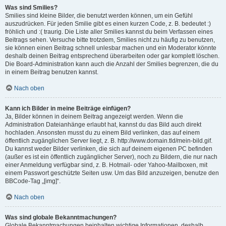
Was sind Smilies?
Smilies sind kleine Bilder, die benutzt werden können, um ein Gefühl
auszudrücken. Für jeden Smilie gibt es einen kurzen Code, z. B. bedeutet :)
fröhlich und :( traurig. Die Liste aller Smilies kannst du beim Verfassen eines
Beitrags sehen. Versuche bitte trotzdem, Smilies nicht zu häufig zu benutzen,
sie können einen Beitrag schnell unlesbar machen und ein Moderator könnte
deshalb deinen Beitrag entsprechend überarbeiten oder gar komplett löschen.
Die Board-Administration kann auch die Anzahl der Smilies begrenzen, die du
in einem Beitrag benutzen kannst.
Nach oben
Kann ich Bilder in meine Beiträge einfügen?
Ja, Bilder können in deinem Beitrag angezeigt werden. Wenn die
Administration Dateianhänge erlaubt hat, kannst du das Bild auch direkt
hochladen. Ansonsten musst du zu einem Bild verlinken, das auf einem
öffentlich zugänglichen Server liegt, z. B. http://www.domain.tld/mein-bild.gif.
Du kannst weder Bilder verlinken, die sich auf deinem eigenen PC befinden
(außer es ist ein öffentlich zugänglicher Server), noch zu Bildern, die nur nach
einer Anmeldung verfügbar sind, z. B. Hotmail- oder Yahoo-Mailboxen, mit
einem Passwort geschützte Seiten usw. Um das Bild anzuzeigen, benutze den
BBCode-Tag „[img]“.
Nach oben
Was sind globale Bekanntmachungen?
Globale Bekanntmachungen beinhalten wichtige Informationen, deshalb