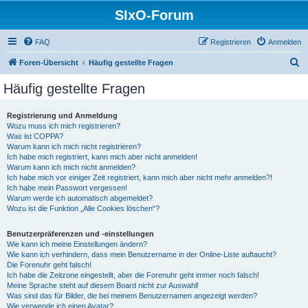
SIxO-Forum
FAQ
Registrieren
Anmelden
S
Foren-Übersicht
Häufig gestellte Fragen
u
Häufig gestellte Fragen
c
h
Registrierung und Anmeldung
Wozu muss ich mich registrieren?
e
Was ist COPPA?
Warum kann ich mich nicht registrieren?
Ich habe mich registriert, kann mich aber nicht anmelden!
Warum kann ich mich nicht anmelden?
Ich habe mich vor einiger Zeit registriert, kann mich aber nicht mehr anmelden?!
Ich habe mein Passwort vergessen!
Warum werde ich automatisch abgemeldet?
Wozu ist die Funktion „Alle Cookies löschen“?
Benutzerpräferenzen und -einstellungen
Wie kann ich meine Einstellungen ändern?
Wie kann ich verhindern, dass mein Benutzername in der Online-Liste auftaucht?
Die Forenuhr geht falsch!
Ich habe die Zeitzone eingestellt, aber die Forenuhr geht immer noch falsch!
Meine Sprache steht auf diesem Board nicht zur Auswahl!
Was sind das für Bilder, die bei meinem Benutzernamen angezeigt werden?
Wie verwende ich einen Avatar?