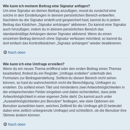
Wie kann ich meinem Beitrag eine Signatur anfügen?
Um eine Signatur an deinen Beitrag anzufügen, musst du zunächst eine
solche in den Einstellungen in deinem persönlichen Bereich entwerfen.
Nachdem du die Signatur erstellt und gespeichert hast, kannst du in jedem
Beitrag das Kästchen „Signatur anhängen“ aktivieren. Du kannst eine Signatur
auch hinzufügen, indem du in deinem persönlichen Bereich das
standardmäßige Anhängen deiner Signatur aktivierst. Wenn du einen
einzelnen Beitrag dennoch ohne Signatur verfassen möchtest, so kannst du
dort einfach das Kontrollkästchen „Signatur anhängen“ wieder deaktivieren.
Nach oben
Wie kann ich eine Umfrage erstellen?
Wenn du ein neues Thema eröffnest oder den ersten Beitrag eines Themas
bearbeitest, findest du ein Register „Umfrage erstellen“ unterhalb des
Formulars zur Beitragserstellung. Solltest du diesen Bereich nicht sehen
können, so hast du wahrscheinlich nicht die Berechtigung, Umfragen zu
erstellen. Du solltest einen Titel und mindestens zwei Antwortmöglichkeiten in
die entsprechenden Felder eingeben und dabei sicherstellen, dass jede
Antwortmöglichkeit in einer eigenen Zeile steht. Du kannst auch unter
„Auswahlmöglichkeiten pro Benutzer“ festlegen, wie viele Optionen ein
Benutzer auswählen kann, welches Zeitlimit für die Umfrage gilt (0 bedeutet
dabei eine zeitlich unbegrenzte Umfrage) und schließlich, ob die Benutzer ihre
Stimme ändern können.
Nach oben