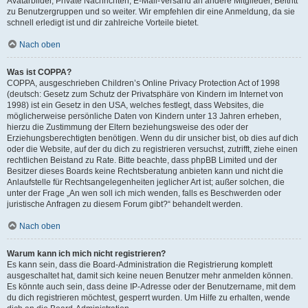
Avatarbilder, Private Nachrichten, E-Mail-Versand an andere Mitglieder, Beitritt
zu Benutzergruppen und so weiter. Wir empfehlen dir eine Anmeldung, da sie
schnell erledigt ist und dir zahlreiche Vorteile bietet.
Nach oben
Was ist COPPA?
COPPA, ausgeschrieben Children’s Online Privacy Protection Act of 1998
(deutsch: Gesetz zum Schutz der Privatsphäre von Kindern im Internet von
1998) ist ein Gesetz in den USA, welches festlegt, dass Websites, die
möglicherweise persönliche Daten von Kindern unter 13 Jahren erheben,
hierzu die Zustimmung der Eltern beziehungsweise des oder der
Erziehungsberechtigten benötigen. Wenn du dir unsicher bist, ob dies auf dich
oder die Website, auf der du dich zu registrieren versuchst, zutrifft, ziehe einen
rechtlichen Beistand zu Rate. Bitte beachte, dass phpBB Limited und der
Besitzer dieses Boards keine Rechtsberatung anbieten kann und nicht die
Anlaufstelle für Rechtsangelegenheiten jeglicher Art ist; außer solchen, die
unter der Frage „An wen soll ich mich wenden, falls es Beschwerden oder
juristische Anfragen zu diesem Forum gibt?“ behandelt werden.
Nach oben
Warum kann ich mich nicht registrieren?
Es kann sein, dass die Board-Administration die Registrierung komplett
ausgeschaltet hat, damit sich keine neuen Benutzer mehr anmelden können.
Es könnte auch sein, dass deine IP-Adresse oder der Benutzername, mit dem
du dich registrieren möchtest, gesperrt wurden. Um Hilfe zu erhalten, wende