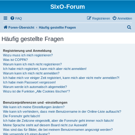
SIxO-Forum
FAQ
Registrieren
Anmelden
S
Foren-Übersicht
Häufig gestellte Fragen
u
Häufig gestellte Fragen
c
h
Registrierung und Anmeldung
Wozu muss ich mich registrieren?
e
Was ist COPPA?
Warum kann ich mich nicht registrieren?
Ich habe mich registriert, kann mich aber nicht anmelden!
Warum kann ich mich nicht anmelden?
Ich habe mich vor einiger Zeit registriert, kann mich aber nicht mehr anmelden?!
Ich habe mein Passwort vergessen!
Warum werde ich automatisch abgemeldet?
Wozu ist die Funktion „Alle Cookies löschen“?
Benutzerpräferenzen und -einstellungen
Wie kann ich meine Einstellungen ändern?
Wie kann ich verhindern, dass mein Benutzername in der Online-Liste auftaucht?
Die Forenuhr geht falsch!
Ich habe die Zeitzone eingestellt, aber die Forenuhr geht immer noch falsch!
Meine Sprache steht auf diesem Board nicht zur Auswahl!
Was sind das für Bilder, die bei meinem Benutzernamen angezeigt werden?
Wie verwende ich einen Avatar?