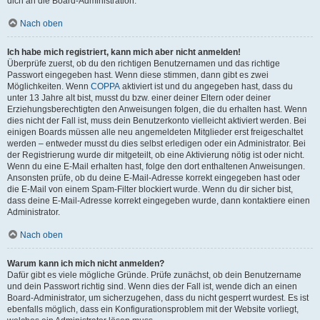
dich an die Board-Administration.
Nach oben
Ich habe mich registriert, kann mich aber nicht anmelden!
Überprüfe zuerst, ob du den richtigen Benutzernamen und das richtige
Passwort eingegeben hast. Wenn diese stimmen, dann gibt es zwei
Möglichkeiten. Wenn
COPPA
aktiviert ist und du angegeben hast, dass du
unter 13 Jahre alt bist, musst du bzw. einer deiner Eltern oder deiner
Erziehungsberechtigten den Anweisungen folgen, die du erhalten hast. Wenn
dies nicht der Fall ist, muss dein Benutzerkonto vielleicht aktiviert werden. Bei
einigen Boards müssen alle neu angemeldeten Mitglieder erst freigeschaltet
werden – entweder musst du dies selbst erledigen oder ein Administrator. Bei
der Registrierung wurde dir mitgeteilt, ob eine Aktivierung nötig ist oder nicht.
Wenn du eine E-Mail erhalten hast, folge den dort enthaltenen Anweisungen.
Ansonsten prüfe, ob du deine E-Mail-Adresse korrekt eingegeben hast oder
die E-Mail von einem Spam-Filter blockiert wurde. Wenn du dir sicher bist,
dass deine E-Mail-Adresse korrekt eingegeben wurde, dann kontaktiere einen
Administrator.
Nach oben
Warum kann ich mich nicht anmelden?
Dafür gibt es viele mögliche Gründe. Prüfe zunächst, ob dein Benutzername
und dein Passwort richtig sind. Wenn dies der Fall ist, wende dich an einen
Board-Administrator, um sicherzugehen, dass du nicht gesperrt wurdest. Es ist
ebenfalls möglich, dass ein Konfigurationsproblem mit der Website vorliegt,