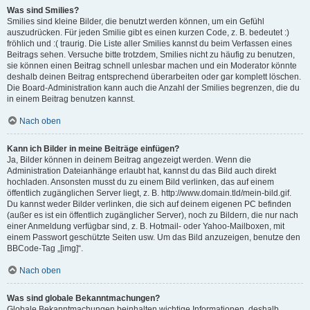
Was sind Smilies?
Smilies sind kleine Bilder, die benutzt werden können, um ein Gefühl
auszudrücken. Für jeden Smilie gibt es einen kurzen Code, z. B. bedeutet :)
fröhlich und :( traurig. Die Liste aller Smilies kannst du beim Verfassen eines
Beitrags sehen. Versuche bitte trotzdem, Smilies nicht zu häufig zu benutzen,
sie können einen Beitrag schnell unlesbar machen und ein Moderator könnte
deshalb deinen Beitrag entsprechend überarbeiten oder gar komplett löschen.
Die Board-Administration kann auch die Anzahl der Smilies begrenzen, die du
in einem Beitrag benutzen kannst.
Nach oben
Kann ich Bilder in meine Beiträge einfügen?
Ja, Bilder können in deinem Beitrag angezeigt werden. Wenn die
Administration Dateianhänge erlaubt hat, kannst du das Bild auch direkt
hochladen. Ansonsten musst du zu einem Bild verlinken, das auf einem
öffentlich zugänglichen Server liegt, z. B. http://www.domain.tld/mein-bild.gif.
Du kannst weder Bilder verlinken, die sich auf deinem eigenen PC befinden
(außer es ist ein öffentlich zugänglicher Server), noch zu Bildern, die nur nach
einer Anmeldung verfügbar sind, z. B. Hotmail- oder Yahoo-Mailboxen, mit
einem Passwort geschützte Seiten usw. Um das Bild anzuzeigen, benutze den
BBCode-Tag „[img]“.
Nach oben
Was sind globale Bekanntmachungen?
Globale Bekanntmachungen beinhalten wichtige Informationen, deshalb