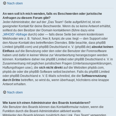
Nach oben
An wen soll ich mich wenden, falls es Beschwerden oder juristische
Anfragen zu diesem Forum gibt?
Jeder Administrator, der auf der „Das Team“-Seite aufgeführt ist, ist ein
geeigneter Kontakt für deine Beschwerde. Wenn du so keine Antwort erhältst,
solltest du den Besitzer der Domain kontaktieren (führe dazu eine
„WHOIS“-Abfrage
durch) oder — falls diese Seite bei einem kostenlosen
Webhoster wie z. B. Yahoo!, free.fr, funpic.de usw. liegt — den Support oder
den Abuse-Kontakt des betreffenden Dienstes. Bitte beachte, dass phpBB
Limited (phpBB.com) und phpBB Deutschland e. V. (phpBB.de)
absolut keinen
Einfluss
auf die Benutzung oder den oder die Benutzer der Forensoftware
haben und dafür in keiner Weise zur Verantwortung herangezogen werden
können. Kontaktiere daher nie phpBB Limited oder phpBB Deutschland e. V. in
Zusammenhang mit jeglichen juristischen Fragen (Unterlassungserklärungen,
Haftungsfragen usw.), die
sich nicht direkt
auf die Websiten phpbb.com,
phpbb.de oder die phpBB-Software selbst beziehen. Falls du phpBB Limited
oder phpBB Deutschland e. V. E-Mails schreibst, die die
Softwarenutzung
durch Dritte
betreffen, so wirst du, wenn überhaupt, höchstens eine knappe
Antwort erhalten.
Nach oben
Wie kann ich einen Administrator des Boards kontaktieren?
Alle Benutzer des Boards können das Kontaktformular nutzen, wenn die
Funktion durch die Board-Administration aktiviert wurde.
Mitglieder des Boards können zusätzlich den Link „Das Team“ verwenden.