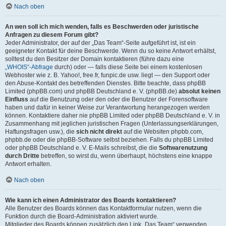
Nach oben
An wen soll ich mich wenden, falls es Beschwerden oder juristische
Anfragen zu diesem Forum gibt?
Jeder Administrator, der auf der „Das Team“-Seite aufgeführt ist, ist ein
geeigneter Kontakt für deine Beschwerde. Wenn du so keine Antwort erhältst,
solltest du den Besitzer der Domain kontaktieren (führe dazu eine
„WHOIS“-Abfrage
durch) oder — falls diese Seite bei einem kostenlosen
Webhoster wie z. B. Yahoo!, free.fr, funpic.de usw. liegt — den Support oder
den Abuse-Kontakt des betreffenden Dienstes. Bitte beachte, dass phpBB
Limited (phpBB.com) und phpBB Deutschland e. V. (phpBB.de)
absolut keinen
Einfluss
auf die Benutzung oder den oder die Benutzer der Forensoftware
haben und dafür in keiner Weise zur Verantwortung herangezogen werden
können. Kontaktiere daher nie phpBB Limited oder phpBB Deutschland e. V. in
Zusammenhang mit jeglichen juristischen Fragen (Unterlassungserklärungen,
Haftungsfragen usw.), die
sich nicht direkt
auf die Websiten phpbb.com,
phpbb.de oder die phpBB-Software selbst beziehen. Falls du phpBB Limited
oder phpBB Deutschland e. V. E-Mails schreibst, die die
Softwarenutzung
durch Dritte
betreffen, so wirst du, wenn überhaupt, höchstens eine knappe
Antwort erhalten.
Nach oben
Wie kann ich einen Administrator des Boards kontaktieren?
Alle Benutzer des Boards können das Kontaktformular nutzen, wenn die
Funktion durch die Board-Administration aktiviert wurde.
Mitglieder des Boards können zusätzlich den Link „Das Team“ verwenden.