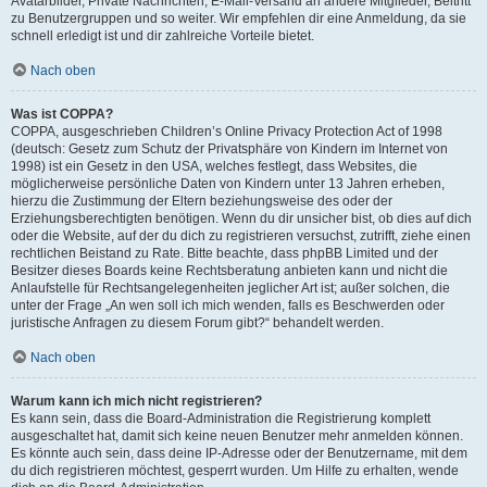
Avatarbilder, Private Nachrichten, E-Mail-Versand an andere Mitglieder, Beitritt
zu Benutzergruppen und so weiter. Wir empfehlen dir eine Anmeldung, da sie
schnell erledigt ist und dir zahlreiche Vorteile bietet.
Nach oben
Was ist COPPA?
COPPA, ausgeschrieben Children’s Online Privacy Protection Act of 1998
(deutsch: Gesetz zum Schutz der Privatsphäre von Kindern im Internet von
1998) ist ein Gesetz in den USA, welches festlegt, dass Websites, die
möglicherweise persönliche Daten von Kindern unter 13 Jahren erheben,
hierzu die Zustimmung der Eltern beziehungsweise des oder der
Erziehungsberechtigten benötigen. Wenn du dir unsicher bist, ob dies auf dich
oder die Website, auf der du dich zu registrieren versuchst, zutrifft, ziehe einen
rechtlichen Beistand zu Rate. Bitte beachte, dass phpBB Limited und der
Besitzer dieses Boards keine Rechtsberatung anbieten kann und nicht die
Anlaufstelle für Rechtsangelegenheiten jeglicher Art ist; außer solchen, die
unter der Frage „An wen soll ich mich wenden, falls es Beschwerden oder
juristische Anfragen zu diesem Forum gibt?“ behandelt werden.
Nach oben
Warum kann ich mich nicht registrieren?
Es kann sein, dass die Board-Administration die Registrierung komplett
ausgeschaltet hat, damit sich keine neuen Benutzer mehr anmelden können.
Es könnte auch sein, dass deine IP-Adresse oder der Benutzername, mit dem
du dich registrieren möchtest, gesperrt wurden. Um Hilfe zu erhalten, wende