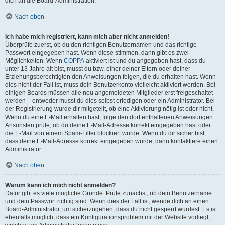
dich an die Board-Administration.
Nach oben
Ich habe mich registriert, kann mich aber nicht anmelden!
Überprüfe zuerst, ob du den richtigen Benutzernamen und das richtige
Passwort eingegeben hast. Wenn diese stimmen, dann gibt es zwei
Möglichkeiten. Wenn
COPPA
aktiviert ist und du angegeben hast, dass du
unter 13 Jahre alt bist, musst du bzw. einer deiner Eltern oder deiner
Erziehungsberechtigten den Anweisungen folgen, die du erhalten hast. Wenn
dies nicht der Fall ist, muss dein Benutzerkonto vielleicht aktiviert werden. Bei
einigen Boards müssen alle neu angemeldeten Mitglieder erst freigeschaltet
werden – entweder musst du dies selbst erledigen oder ein Administrator. Bei
der Registrierung wurde dir mitgeteilt, ob eine Aktivierung nötig ist oder nicht.
Wenn du eine E-Mail erhalten hast, folge den dort enthaltenen Anweisungen.
Ansonsten prüfe, ob du deine E-Mail-Adresse korrekt eingegeben hast oder
die E-Mail von einem Spam-Filter blockiert wurde. Wenn du dir sicher bist,
dass deine E-Mail-Adresse korrekt eingegeben wurde, dann kontaktiere einen
Administrator.
Nach oben
Warum kann ich mich nicht anmelden?
Dafür gibt es viele mögliche Gründe. Prüfe zunächst, ob dein Benutzername
und dein Passwort richtig sind. Wenn dies der Fall ist, wende dich an einen
Board-Administrator, um sicherzugehen, dass du nicht gesperrt wurdest. Es ist
ebenfalls möglich, dass ein Konfigurationsproblem mit der Website vorliegt,