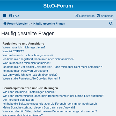
SIxO-Forum
FAQ
Registrieren
Anmelden
S
Foren-Übersicht
Häufig gestellte Fragen
u
Häufig gestellte Fragen
c
h
Registrierung und Anmeldung
Wozu muss ich mich registrieren?
e
Was ist COPPA?
Warum kann ich mich nicht registrieren?
Ich habe mich registriert, kann mich aber nicht anmelden!
Warum kann ich mich nicht anmelden?
Ich habe mich vor einiger Zeit registriert, kann mich aber nicht mehr anmelden?!
Ich habe mein Passwort vergessen!
Warum werde ich automatisch abgemeldet?
Wozu ist die Funktion „Alle Cookies löschen“?
Benutzerpräferenzen und -einstellungen
Wie kann ich meine Einstellungen ändern?
Wie kann ich verhindern, dass mein Benutzername in der Online-Liste auftaucht?
Die Forenuhr geht falsch!
Ich habe die Zeitzone eingestellt, aber die Forenuhr geht immer noch falsch!
Meine Sprache steht auf diesem Board nicht zur Auswahl!
Was sind das für Bilder, die bei meinem Benutzernamen angezeigt werden?
Wie verwende ich einen Avatar?