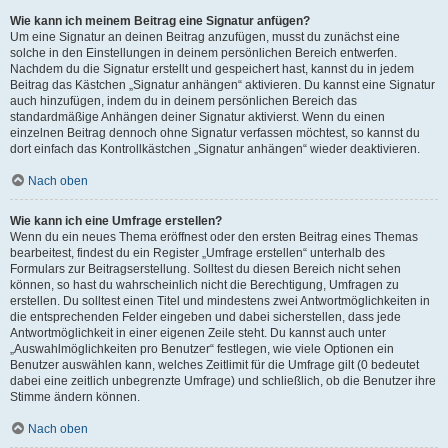
Wie kann ich meinem Beitrag eine Signatur anfügen?
Um eine Signatur an deinen Beitrag anzufügen, musst du zunächst eine
solche in den Einstellungen in deinem persönlichen Bereich entwerfen.
Nachdem du die Signatur erstellt und gespeichert hast, kannst du in jedem
Beitrag das Kästchen „Signatur anhängen“ aktivieren. Du kannst eine Signatur
auch hinzufügen, indem du in deinem persönlichen Bereich das
standardmäßige Anhängen deiner Signatur aktivierst. Wenn du einen
einzelnen Beitrag dennoch ohne Signatur verfassen möchtest, so kannst du
dort einfach das Kontrollkästchen „Signatur anhängen“ wieder deaktivieren.
Nach oben
Wie kann ich eine Umfrage erstellen?
Wenn du ein neues Thema eröffnest oder den ersten Beitrag eines Themas
bearbeitest, findest du ein Register „Umfrage erstellen“ unterhalb des
Formulars zur Beitragserstellung. Solltest du diesen Bereich nicht sehen
können, so hast du wahrscheinlich nicht die Berechtigung, Umfragen zu
erstellen. Du solltest einen Titel und mindestens zwei Antwortmöglichkeiten in
die entsprechenden Felder eingeben und dabei sicherstellen, dass jede
Antwortmöglichkeit in einer eigenen Zeile steht. Du kannst auch unter
„Auswahlmöglichkeiten pro Benutzer“ festlegen, wie viele Optionen ein
Benutzer auswählen kann, welches Zeitlimit für die Umfrage gilt (0 bedeutet
dabei eine zeitlich unbegrenzte Umfrage) und schließlich, ob die Benutzer ihre
Stimme ändern können.
Nach oben