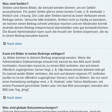
Was sind Smilies?
Smilies sind kleine Bilder, die benutzt werden können, um ein Gefühl
auszudrücken. Für jeden Smilie gibt es einen kurzen Code, z. B. bedeutet :)
fröhlich und :( traurig. Die Liste aller Smilies kannst du beim Verfassen eines
Beitrags sehen. Versuche bitte trotzdem, Smilies nicht zu häufig zu benutzen,
sie können einen Beitrag schnell unlesbar machen und ein Moderator könnte
deshalb deinen Beitrag entsprechend überarbeiten oder gar komplett löschen.
Die Board-Administration kann auch die Anzahl der Smilies begrenzen, die du
in einem Beitrag benutzen kannst.
Nach oben
Kann ich Bilder in meine Beiträge einfügen?
Ja, Bilder können in deinem Beitrag angezeigt werden. Wenn die
Administration Dateianhänge erlaubt hat, kannst du das Bild auch direkt
hochladen. Ansonsten musst du zu einem Bild verlinken, das auf einem
öffentlich zugänglichen Server liegt, z. B. http://www.domain.tld/mein-bild.gif.
Du kannst weder Bilder verlinken, die sich auf deinem eigenen PC befinden
(außer es ist ein öffentlich zugänglicher Server), noch zu Bildern, die nur nach
einer Anmeldung verfügbar sind, z. B. Hotmail- oder Yahoo-Mailboxen, mit
einem Passwort geschützte Seiten usw. Um das Bild anzuzeigen, benutze den
BBCode-Tag „[img]“.
Nach oben
Was sind globale Bekanntmachungen?
Globale Bekanntmachungen beinhalten wichtige Informationen, deshalb