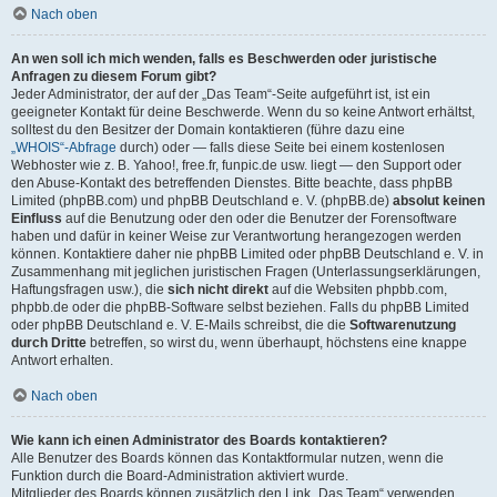
Nach oben
An wen soll ich mich wenden, falls es Beschwerden oder juristische
Anfragen zu diesem Forum gibt?
Jeder Administrator, der auf der „Das Team“-Seite aufgeführt ist, ist ein
geeigneter Kontakt für deine Beschwerde. Wenn du so keine Antwort erhältst,
solltest du den Besitzer der Domain kontaktieren (führe dazu eine
„WHOIS“-Abfrage
durch) oder — falls diese Seite bei einem kostenlosen
Webhoster wie z. B. Yahoo!, free.fr, funpic.de usw. liegt — den Support oder
den Abuse-Kontakt des betreffenden Dienstes. Bitte beachte, dass phpBB
Limited (phpBB.com) und phpBB Deutschland e. V. (phpBB.de)
absolut keinen
Einfluss
auf die Benutzung oder den oder die Benutzer der Forensoftware
haben und dafür in keiner Weise zur Verantwortung herangezogen werden
können. Kontaktiere daher nie phpBB Limited oder phpBB Deutschland e. V. in
Zusammenhang mit jeglichen juristischen Fragen (Unterlassungserklärungen,
Haftungsfragen usw.), die
sich nicht direkt
auf die Websiten phpbb.com,
phpbb.de oder die phpBB-Software selbst beziehen. Falls du phpBB Limited
oder phpBB Deutschland e. V. E-Mails schreibst, die die
Softwarenutzung
durch Dritte
betreffen, so wirst du, wenn überhaupt, höchstens eine knappe
Antwort erhalten.
Nach oben
Wie kann ich einen Administrator des Boards kontaktieren?
Alle Benutzer des Boards können das Kontaktformular nutzen, wenn die
Funktion durch die Board-Administration aktiviert wurde.
Mitglieder des Boards können zusätzlich den Link „Das Team“ verwenden.