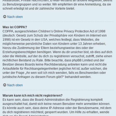
Avatarbilder, Private Nachrichten, E-Mail-Versand an andere Mitglieder, Beitritt
zu Benutzergruppen und so weiter. Wir empfehlen dir eine Anmeldung, da sie
schnell erledigt ist und dir zahlreiche Vorteile bietet.
Nach oben
Was ist COPPA?
COPPA, ausgeschrieben Children’s Online Privacy Protection Act of 1998
(deutsch: Gesetz zum Schutz der Privatsphäre von Kindern im Internet von
1998) ist ein Gesetz in den USA, welches festlegt, dass Websites, die
möglicherweise persönliche Daten von Kindern unter 13 Jahren erheben,
hierzu die Zustimmung der Eltern beziehungsweise des oder der
Erziehungsberechtigten benötigen. Wenn du dir unsicher bist, ob dies auf dich
oder die Website, auf der du dich zu registrieren versuchst, zutrifft, ziehe einen
rechtlichen Beistand zu Rate. Bitte beachte, dass phpBB Limited und der
Besitzer dieses Boards keine Rechtsberatung anbieten kann und nicht die
Anlaufstelle für Rechtsangelegenheiten jeglicher Art ist; außer solchen, die
unter der Frage „An wen soll ich mich wenden, falls es Beschwerden oder
juristische Anfragen zu diesem Forum gibt?“ behandelt werden.
Nach oben
Warum kann ich mich nicht registrieren?
Es kann sein, dass die Board-Administration die Registrierung komplett
ausgeschaltet hat, damit sich keine neuen Benutzer mehr anmelden können.
Es könnte auch sein, dass deine IP-Adresse oder der Benutzername, mit dem
du dich registrieren möchtest, gesperrt wurden. Um Hilfe zu erhalten, wende