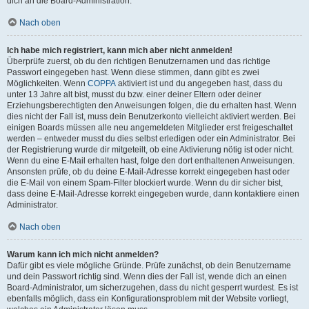
dich an die Board-Administration.
Nach oben
Ich habe mich registriert, kann mich aber nicht anmelden!
Überprüfe zuerst, ob du den richtigen Benutzernamen und das richtige
Passwort eingegeben hast. Wenn diese stimmen, dann gibt es zwei
Möglichkeiten. Wenn
COPPA
aktiviert ist und du angegeben hast, dass du
unter 13 Jahre alt bist, musst du bzw. einer deiner Eltern oder deiner
Erziehungsberechtigten den Anweisungen folgen, die du erhalten hast. Wenn
dies nicht der Fall ist, muss dein Benutzerkonto vielleicht aktiviert werden. Bei
einigen Boards müssen alle neu angemeldeten Mitglieder erst freigeschaltet
werden – entweder musst du dies selbst erledigen oder ein Administrator. Bei
der Registrierung wurde dir mitgeteilt, ob eine Aktivierung nötig ist oder nicht.
Wenn du eine E-Mail erhalten hast, folge den dort enthaltenen Anweisungen.
Ansonsten prüfe, ob du deine E-Mail-Adresse korrekt eingegeben hast oder
die E-Mail von einem Spam-Filter blockiert wurde. Wenn du dir sicher bist,
dass deine E-Mail-Adresse korrekt eingegeben wurde, dann kontaktiere einen
Administrator.
Nach oben
Warum kann ich mich nicht anmelden?
Dafür gibt es viele mögliche Gründe. Prüfe zunächst, ob dein Benutzername
und dein Passwort richtig sind. Wenn dies der Fall ist, wende dich an einen
Board-Administrator, um sicherzugehen, dass du nicht gesperrt wurdest. Es ist
ebenfalls möglich, dass ein Konfigurationsproblem mit der Website vorliegt,