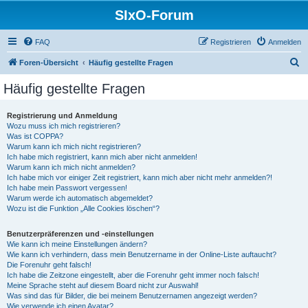
SIxO-Forum
FAQ
Registrieren
Anmelden
S
Foren-Übersicht
Häufig gestellte Fragen
u
Häufig gestellte Fragen
c
h
Registrierung und Anmeldung
Wozu muss ich mich registrieren?
e
Was ist COPPA?
Warum kann ich mich nicht registrieren?
Ich habe mich registriert, kann mich aber nicht anmelden!
Warum kann ich mich nicht anmelden?
Ich habe mich vor einiger Zeit registriert, kann mich aber nicht mehr anmelden?!
Ich habe mein Passwort vergessen!
Warum werde ich automatisch abgemeldet?
Wozu ist die Funktion „Alle Cookies löschen“?
Benutzerpräferenzen und -einstellungen
Wie kann ich meine Einstellungen ändern?
Wie kann ich verhindern, dass mein Benutzername in der Online-Liste auftaucht?
Die Forenuhr geht falsch!
Ich habe die Zeitzone eingestellt, aber die Forenuhr geht immer noch falsch!
Meine Sprache steht auf diesem Board nicht zur Auswahl!
Was sind das für Bilder, die bei meinem Benutzernamen angezeigt werden?
Wie verwende ich einen Avatar?