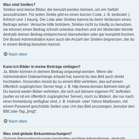
Was sind Smilies?
Smilies sind kleine Bilder, die benutzt werden können, um ein Gefühl
auszudrücken. Für jeden Smilie gibt es einen kurzen Code, z. B. bedeutet :)
fröhlich und :( traurig. Die Liste aller Smilies kannst du beim Verfassen eines
Beitrags sehen. Versuche bitte trotzdem, Smilies nicht zu häufig zu benutzen,
sie können einen Beitrag schnell unlesbar machen und ein Moderator könnte
deshalb deinen Beitrag entsprechend überarbeiten oder gar komplett löschen.
Die Board-Administration kann auch die Anzahl der Smilies begrenzen, die du
in einem Beitrag benutzen kannst.
Nach oben
Kann ich Bilder in meine Beiträge einfügen?
Ja, Bilder können in deinem Beitrag angezeigt werden. Wenn die
Administration Dateianhänge erlaubt hat, kannst du das Bild auch direkt
hochladen. Ansonsten musst du zu einem Bild verlinken, das auf einem
öffentlich zugänglichen Server liegt, z. B. http://www.domain.tld/mein-bild.gif.
Du kannst weder Bilder verlinken, die sich auf deinem eigenen PC befinden
(außer es ist ein öffentlich zugänglicher Server), noch zu Bildern, die nur nach
einer Anmeldung verfügbar sind, z. B. Hotmail- oder Yahoo-Mailboxen, mit
einem Passwort geschützte Seiten usw. Um das Bild anzuzeigen, benutze den
BBCode-Tag „[img]“.
Nach oben
Was sind globale Bekanntmachungen?
Globale Bekanntmachungen beinhalten wichtige Informationen, deshalb