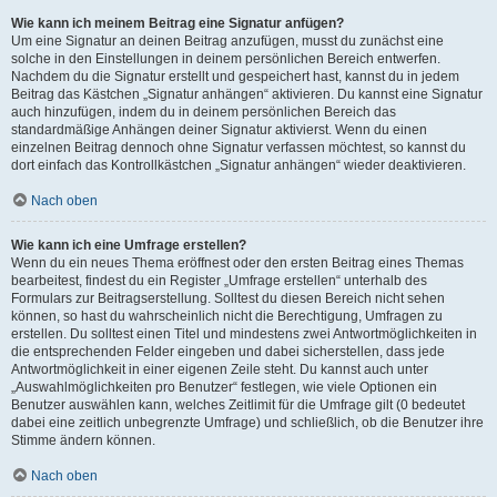
Wie kann ich meinem Beitrag eine Signatur anfügen?
Um eine Signatur an deinen Beitrag anzufügen, musst du zunächst eine
solche in den Einstellungen in deinem persönlichen Bereich entwerfen.
Nachdem du die Signatur erstellt und gespeichert hast, kannst du in jedem
Beitrag das Kästchen „Signatur anhängen“ aktivieren. Du kannst eine Signatur
auch hinzufügen, indem du in deinem persönlichen Bereich das
standardmäßige Anhängen deiner Signatur aktivierst. Wenn du einen
einzelnen Beitrag dennoch ohne Signatur verfassen möchtest, so kannst du
dort einfach das Kontrollkästchen „Signatur anhängen“ wieder deaktivieren.
Nach oben
Wie kann ich eine Umfrage erstellen?
Wenn du ein neues Thema eröffnest oder den ersten Beitrag eines Themas
bearbeitest, findest du ein Register „Umfrage erstellen“ unterhalb des
Formulars zur Beitragserstellung. Solltest du diesen Bereich nicht sehen
können, so hast du wahrscheinlich nicht die Berechtigung, Umfragen zu
erstellen. Du solltest einen Titel und mindestens zwei Antwortmöglichkeiten in
die entsprechenden Felder eingeben und dabei sicherstellen, dass jede
Antwortmöglichkeit in einer eigenen Zeile steht. Du kannst auch unter
„Auswahlmöglichkeiten pro Benutzer“ festlegen, wie viele Optionen ein
Benutzer auswählen kann, welches Zeitlimit für die Umfrage gilt (0 bedeutet
dabei eine zeitlich unbegrenzte Umfrage) und schließlich, ob die Benutzer ihre
Stimme ändern können.
Nach oben