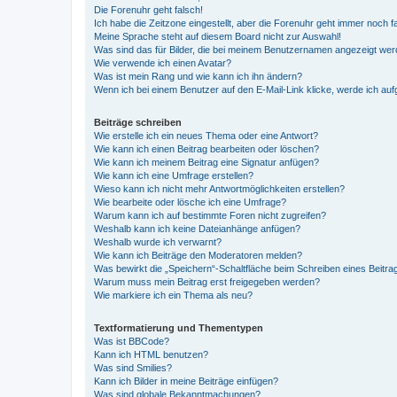
Die Forenuhr geht falsch!
Ich habe die Zeitzone eingestellt, aber die Forenuhr geht immer noch f
Meine Sprache steht auf diesem Board nicht zur Auswahl!
Was sind das für Bilder, die bei meinem Benutzernamen angezeigt we
Wie verwende ich einen Avatar?
Was ist mein Rang und wie kann ich ihn ändern?
Wenn ich bei einem Benutzer auf den E-Mail-Link klicke, werde ich au
Beiträge schreiben
Wie erstelle ich ein neues Thema oder eine Antwort?
Wie kann ich einen Beitrag bearbeiten oder löschen?
Wie kann ich meinem Beitrag eine Signatur anfügen?
Wie kann ich eine Umfrage erstellen?
Wieso kann ich nicht mehr Antwortmöglichkeiten erstellen?
Wie bearbeite oder lösche ich eine Umfrage?
Warum kann ich auf bestimmte Foren nicht zugreifen?
Weshalb kann ich keine Dateianhänge anfügen?
Weshalb wurde ich verwarnt?
Wie kann ich Beiträge den Moderatoren melden?
Was bewirkt die „Speichern“-Schaltfläche beim Schreiben eines Beitra
Warum muss mein Beitrag erst freigegeben werden?
Wie markiere ich ein Thema als neu?
Textformatierung und Thementypen
Was ist BBCode?
Kann ich HTML benutzen?
Was sind Smilies?
Kann ich Bilder in meine Beiträge einfügen?
Was sind globale Bekanntmachungen?