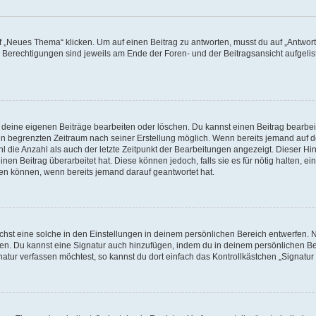
„Neues Thema“ klicken. Um auf einen Beitrag zu antworten, musst du auf „Antworte
e Berechtigungen sind jeweils am Ende der Foren- und der Beitragsansicht aufgeliste
r deine eigenen Beiträge bearbeiten oder löschen. Du kannst einen Beitrag bearbe
inen begrenzten Zeitraum nach seiner Erstellung möglich. Wenn bereits jemand auf de
 die Anzahl als auch der letzte Zeitpunkt der Bearbeitungen angezeigt. Dieser Hi
en Beitrag überarbeitet hat. Diese können jedoch, falls sie es für nötig halten, ei
hen können, wenn bereits jemand darauf geantwortet hat.
st eine solche in den Einstellungen in deinem persönlichen Bereich entwerfen. Na
eren. Du kannst eine Signatur auch hinzufügen, indem du in deinem persönlichen 
atur verfassen möchtest, so kannst du dort einfach das Kontrollkästchen „Signatu