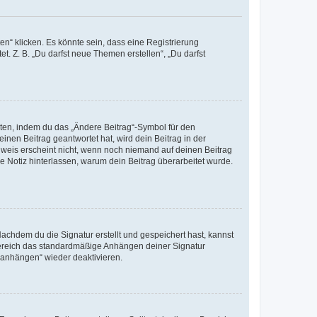
n“ klicken. Es könnte sein, dass eine Registrierung
t. Z. B. „Du darfst neue Themen erstellen“, „Du darfst
iten, indem du das „Ändere Beitrag“-Symbol für den
inen Beitrag geantwortet hat, wird dein Beitrag in der
nweis erscheint nicht, wenn noch niemand auf deinen Beitrag
ne Notiz hinterlassen, warum dein Beitrag überarbeitet wurde.
chdem du die Signatur erstellt und gespeichert hast, kannst
Bereich das standardmäßige Anhängen deiner Signatur
r anhängen“ wieder deaktivieren.