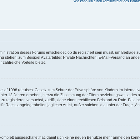
Wie kann ich einen Administrator des Board
istration dieses Forums entscheidet, ob du registriert sein musst, um Beiträge zu s
ung stehen: zum Beispiel Avatarbilder, Private Nachrichten, E-Mail-Versand an ander
 zahlreiche Vorteile bietet.
t of 1998 (deutsch: Gesetz zum Schutz der Privatsphäre von Kindern im Internet vo
unter 13 Jahren erheben, hierzu die Zustimmung der Eltern beziehungsweise des o
h zu registrieren versuchst, zutrifft, ziehe einen rechtlichen Beistand zu Rate. Bit
für Rechtsangelegenheiten jeglicher Art ist; außer solchen, die unter der Frage „
.
g komplett ausgeschaltet hat, damit sich keine neuen Benutzer mehr anmelden könn