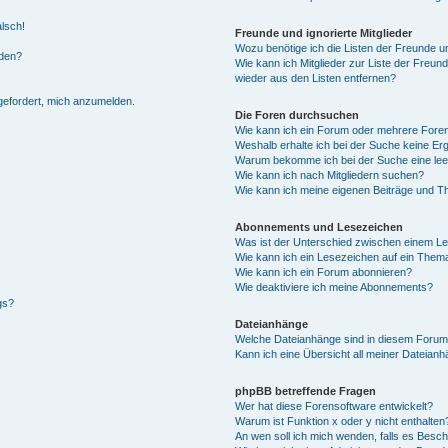
alsch!
Freunde und ignorierte Mitglieder
Wozu benötige ich die Listen der Freunde un
rden?
Wie kann ich Mitglieder zur Liste der Freund
wieder aus den Listen entfernen?
fgefordert, mich anzumelden.
Die Foren durchsuchen
Wie kann ich ein Forum oder mehrere For
Weshalb erhalte ich bei der Suche keine Er
Warum bekomme ich bei der Suche eine lee
Wie kann ich nach Mitgliedern suchen?
Wie kann ich meine eigenen Beiträge und T
Abonnements und Lesezeichen
Was ist der Unterschied zwischen einem L
Wie kann ich ein Lesezeichen auf ein Them
Wie kann ich ein Forum abonnieren?
Wie deaktiviere ich meine Abonnements?
gs?
Dateianhänge
Welche Dateianhänge sind in diesem Forum
Kann ich eine Übersicht all meiner Dateian
phpBB betreffende Fragen
Wer hat diese Forensoftware entwickelt?
Warum ist Funktion x oder y nicht enthalten
An wen soll ich mich wenden, falls es Besc