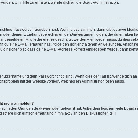
 wurden. Um Hilfe zu erhalten, wende dich an die Board-Administration.
 richtige Passwort eingegeben hast. Wenn diese stimmen, dann gibt es zwei Mögl
tern oder deiner Erziehungsberechtigten den Anweisungen folgen, die du erhalten ha
u angemeldeten Mitglieder erst freigeschaltet werden – entweder musst du dies selbs
. Wenn du eine E-Mail erhalten hast, folge den dort enthaltenen Anweisungen. Ansons
 dir sicher bist, dass deine E-Mail-Adresse korrekt eingegeben wurde, dann kontak
Benutzername und dein Passwort richtig sind. Wenn dies der Fall ist, wende dich a
ionsproblem mit der Website vorliegt, welches ein Administrator lösen muss.
icht mehr anmelden?!
erschieden Gründen deaktiviert oder gelöscht hat. Außerdem löschen viele Boards r
triere dich einfach erneut und nimm aktiv an den Diskussionen teil!