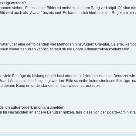
gezeigt werden?
amen stehen. Eines dieser Bilder ist meist mit deinem Rang verknüpft: Oft sind di
ld wird auch als „Avatar“ bezeichnet. Es handelt sich hierbei in der Regel um ein
 Avatar über eine der folgenden vier Methoden hinzufügen: Gravatar, Galerie, Rem
en Avatar benutzen kannst, solltest du die Board-Administration kontaktieren.
viele Beiträge du bislang erstellt hast oder identifizieren bestimmte Benutzer w
 Board-Administration festgelegt wurden. Bitte schreibe keine sinnlosen Beiträge
wird deinen Rang unter Umständen einfach wieder zurücksetzen.
rde ich aufgefordert, mich anzumelden.
ion für Nachrichten an andere Benutzer nutzen, falls diese von der Board-Administ