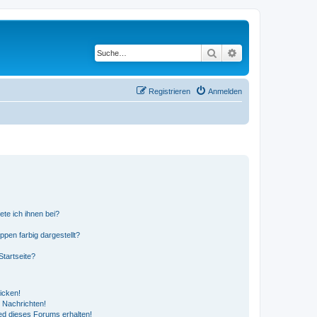
Suche
Erweiterte Suche
Registrieren
Anmelden
ete ich ihnen bei?
en farbig dargestellt?
tartseite?
icken!
 Nachrichten!
ed dieses Forums erhalten!