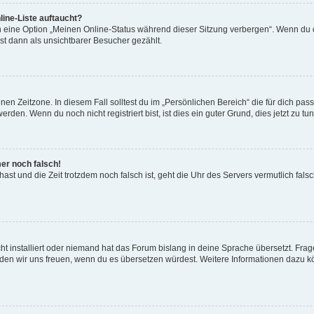
ine-Liste auftaucht?
n eine Option „Meinen Online-Status während dieser Sitzung verbergen“. Wenn du d
st dann als unsichtbarer Besucher gezählt.
en Zeitzone. In diesem Fall solltest du im „Persönlichen Bereich“ die für dich passe
den. Wenn du noch nicht registriert bist, ist dies ein guter Grund, dies jetzt zu tun
mer noch falsch!
t hast und die Zeit trotzdem noch falsch ist, geht die Uhr des Servers vermutlich fal
t installiert oder niemand hat das Forum bislang in deine Sprache übersetzt. Frag
, würden wir uns freuen, wenn du es übersetzen würdest. Weitere Informationen dazu