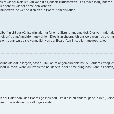
 nicht wieder mitteilen, du kannst es jedoch zurücksetzen. Dies machst du, indem 
 dich schnell wieder anmelden können.
ückzusetzen, so wende dich an die Board-Administration.
en“ nicht auswählst, wirst du nur für eine Sitzung angemeldet. Dies verhindert 
leiben“ beim Anmelden auswählen. Dies ist nicht empfehlenswert, wenn du dich an
 steht, dann wurde sie vermutlich von der Board-Administration ausgeschaltet.
 hat und die dafür sorgen, dass du im Forum angemeldet bleibst. Außerdem ermögli
tiviert wurden. Wenn du Probleme bei der An- oder Abmeldung hast, kann es helfen
n in der Datenbank des Boards gespeichert. Um diese zu ändern, gehe in den „Persö
nst du alle deine Einstellungen ändern.