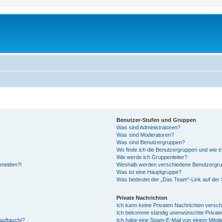
Benutzer-Stufen und Gruppen
Was sind Administratoren?
Was sind Moderatoren?
Was sind Benutzergruppen?
Wo finde ich die Benutzergruppen und wie tr
Wie werde ich Gruppenleiter?
anmelden?!
Weshalb werden verschiedene Benutzergrupp
Was ist eine Hauptgruppe?
Was bedeutet der „Das Team“-Link auf der S
Private Nachrichten
Ich kann keine Privaten Nachrichten versch
Ich bekomme ständig unerwünschte Private
auftaucht?
Ich habe eine Spam-E-Mail von einem Mitgli