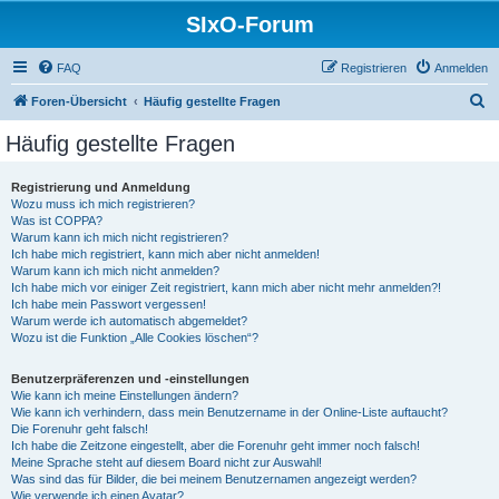
SIxO-Forum
FAQ
Registrieren
Anmelden
S
Foren-Übersicht
Häufig gestellte Fragen
u
Häufig gestellte Fragen
c
h
Registrierung und Anmeldung
Wozu muss ich mich registrieren?
e
Was ist COPPA?
Warum kann ich mich nicht registrieren?
Ich habe mich registriert, kann mich aber nicht anmelden!
Warum kann ich mich nicht anmelden?
Ich habe mich vor einiger Zeit registriert, kann mich aber nicht mehr anmelden?!
Ich habe mein Passwort vergessen!
Warum werde ich automatisch abgemeldet?
Wozu ist die Funktion „Alle Cookies löschen“?
Benutzerpräferenzen und -einstellungen
Wie kann ich meine Einstellungen ändern?
Wie kann ich verhindern, dass mein Benutzername in der Online-Liste auftaucht?
Die Forenuhr geht falsch!
Ich habe die Zeitzone eingestellt, aber die Forenuhr geht immer noch falsch!
Meine Sprache steht auf diesem Board nicht zur Auswahl!
Was sind das für Bilder, die bei meinem Benutzernamen angezeigt werden?
Wie verwende ich einen Avatar?