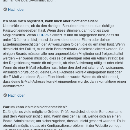
dich an die Board-Administration.
Nach oben
Ich habe mich registriert, kann mich aber nicht anmelden!
Überprüfe zuerst, ob du den richtigen Benutzernamen und das richtige
Passwort eingegeben hast. Wenn diese stimmen, dann gibt es zwei
Möglichkeiten. Wenn
COPPA
aktiviert ist und du angegeben hast, dass du
unter 13 Jahre alt bist, musst du bzw. einer deiner Eltern oder deiner
Erziehungsberechtigten den Anweisungen folgen, die du erhalten hast. Wenn
dies nicht der Fall ist, muss dein Benutzerkonto vielleicht aktiviert werden. Bei
einigen Boards müssen alle neu angemeldeten Mitglieder erst freigeschaltet
werden – entweder musst du dies selbst erledigen oder ein Administrator. Bei
der Registrierung wurde dir mitgeteilt, ob eine Aktivierung nötig ist oder nicht.
Wenn du eine E-Mail erhalten hast, folge den dort enthaltenen Anweisungen.
Ansonsten prüfe, ob du deine E-Mail-Adresse korrekt eingegeben hast oder
die E-Mail von einem Spam-Filter blockiert wurde. Wenn du dir sicher bist,
dass deine E-Mail-Adresse korrekt eingegeben wurde, dann kontaktiere einen
Administrator.
Nach oben
Warum kann ich mich nicht anmelden?
Dafür gibt es viele mögliche Gründe. Prüfe zunächst, ob dein Benutzername
und dein Passwort richtig sind. Wenn dies der Fall ist, wende dich an einen
Board-Administrator, um sicherzugehen, dass du nicht gesperrt wurdest. Es ist
ebenfalls möglich, dass ein Konfigurationsproblem mit der Website vorliegt,