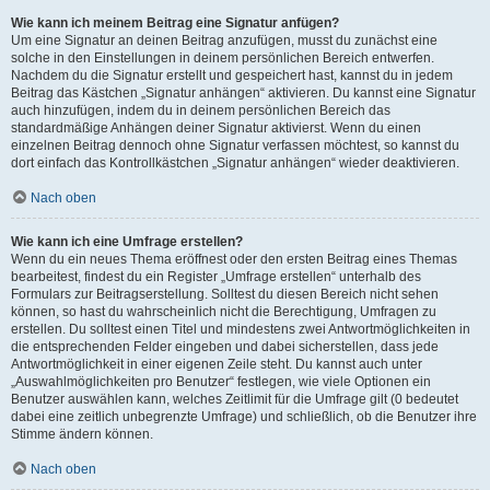
Wie kann ich meinem Beitrag eine Signatur anfügen?
Um eine Signatur an deinen Beitrag anzufügen, musst du zunächst eine
solche in den Einstellungen in deinem persönlichen Bereich entwerfen.
Nachdem du die Signatur erstellt und gespeichert hast, kannst du in jedem
Beitrag das Kästchen „Signatur anhängen“ aktivieren. Du kannst eine Signatur
auch hinzufügen, indem du in deinem persönlichen Bereich das
standardmäßige Anhängen deiner Signatur aktivierst. Wenn du einen
einzelnen Beitrag dennoch ohne Signatur verfassen möchtest, so kannst du
dort einfach das Kontrollkästchen „Signatur anhängen“ wieder deaktivieren.
Nach oben
Wie kann ich eine Umfrage erstellen?
Wenn du ein neues Thema eröffnest oder den ersten Beitrag eines Themas
bearbeitest, findest du ein Register „Umfrage erstellen“ unterhalb des
Formulars zur Beitragserstellung. Solltest du diesen Bereich nicht sehen
können, so hast du wahrscheinlich nicht die Berechtigung, Umfragen zu
erstellen. Du solltest einen Titel und mindestens zwei Antwortmöglichkeiten in
die entsprechenden Felder eingeben und dabei sicherstellen, dass jede
Antwortmöglichkeit in einer eigenen Zeile steht. Du kannst auch unter
„Auswahlmöglichkeiten pro Benutzer“ festlegen, wie viele Optionen ein
Benutzer auswählen kann, welches Zeitlimit für die Umfrage gilt (0 bedeutet
dabei eine zeitlich unbegrenzte Umfrage) und schließlich, ob die Benutzer ihre
Stimme ändern können.
Nach oben