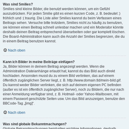
Was sind Smilies?
Smilies sind kleine Bilder, die benutzt werden können, um ein Gefühl
auszudrücken. Für jeden Smilie gibt es einen kurzen Code, z. B. bedeutet :)
fröhlich und :( traurig. Die Liste aller Smilies kannst du beim Verfassen eines
Beitrags sehen. Versuche bitte trotzdem, Smilies nicht zu häufig zu benutzen,
sie können einen Beitrag schnell unlesbar machen und ein Moderator könnte
deshalb deinen Beitrag entsprechend überarbeiten oder gar komplett löschen.
Die Board-Administration kann auch die Anzahl der Smilies begrenzen, die du
in einem Beitrag benutzen kannst.
Nach oben
Kann ich Bilder in meine Beiträge einfügen?
Ja, Bilder können in deinem Beitrag angezeigt werden. Wenn die
Administration Dateianhänge erlaubt hat, kannst du das Bild auch direkt
hochladen. Ansonsten musst du zu einem Bild verlinken, das auf einem
öffentlich zugänglichen Server liegt, z. B. http://www.domain.tld/mein-bild.gif.
Du kannst weder Bilder verlinken, die sich auf deinem eigenen PC befinden
(außer es ist ein öffentlich zugänglicher Server), noch zu Bildern, die nur nach
einer Anmeldung verfügbar sind, z. B. Hotmail- oder Yahoo-Mailboxen, mit
einem Passwort geschützte Seiten usw. Um das Bild anzuzeigen, benutze den
BBCode-Tag „[img]“.
Nach oben
Was sind globale Bekanntmachungen?
Globale Bekanntmachungen beinhalten wichtige Informationen, deshalb