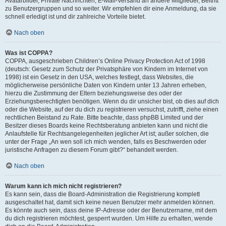
Avatarbilder, Private Nachrichten, E-Mail-Versand an andere Mitglieder, Beitritt
zu Benutzergruppen und so weiter. Wir empfehlen dir eine Anmeldung, da sie
schnell erledigt ist und dir zahlreiche Vorteile bietet.
Nach oben
Was ist COPPA?
COPPA, ausgeschrieben Children’s Online Privacy Protection Act of 1998
(deutsch: Gesetz zum Schutz der Privatsphäre von Kindern im Internet von
1998) ist ein Gesetz in den USA, welches festlegt, dass Websites, die
möglicherweise persönliche Daten von Kindern unter 13 Jahren erheben,
hierzu die Zustimmung der Eltern beziehungsweise des oder der
Erziehungsberechtigten benötigen. Wenn du dir unsicher bist, ob dies auf dich
oder die Website, auf der du dich zu registrieren versuchst, zutrifft, ziehe einen
rechtlichen Beistand zu Rate. Bitte beachte, dass phpBB Limited und der
Besitzer dieses Boards keine Rechtsberatung anbieten kann und nicht die
Anlaufstelle für Rechtsangelegenheiten jeglicher Art ist; außer solchen, die
unter der Frage „An wen soll ich mich wenden, falls es Beschwerden oder
juristische Anfragen zu diesem Forum gibt?“ behandelt werden.
Nach oben
Warum kann ich mich nicht registrieren?
Es kann sein, dass die Board-Administration die Registrierung komplett
ausgeschaltet hat, damit sich keine neuen Benutzer mehr anmelden können.
Es könnte auch sein, dass deine IP-Adresse oder der Benutzername, mit dem
du dich registrieren möchtest, gesperrt wurden. Um Hilfe zu erhalten, wende