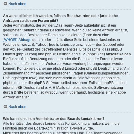
Nach oben
An wen soll ich mich wenden, falls es Beschwerden oder juristische
Anfragen zu diesem Forum gibt?
Jeder Administrator, der auf der „Das Team“-Seite aufgeführt ist, ist ein
geeigneter Kontakt für deine Beschwerde. Wenn du so keine Antwort erhältst,
solltest du den Besitzer der Domain kontaktieren (führe dazu eine
„WHOIS“-Abfrage
durch) oder — falls diese Seite bei einem kostenlosen
Webhoster wie z. B. Yahoo!, free.fr, funpic.de usw. liegt — den Support oder
den Abuse-Kontakt des betreffenden Dienstes. Bitte beachte, dass phpBB
Limited (phpBB.com) und phpBB Deutschland e. V. (phpBB.de)
absolut keinen
Einfluss
auf die Benutzung oder den oder die Benutzer der Forensoftware
haben und dafür in keiner Weise zur Verantwortung herangezogen werden
können. Kontaktiere daher nie phpBB Limited oder phpBB Deutschland e. V. in
Zusammenhang mit jeglichen juristischen Fragen (Unterlassungserklärungen,
Haftungsfragen usw.), die
sich nicht direkt
auf die Websiten phpbb.com,
phpbb.de oder die phpBB-Software selbst beziehen. Falls du phpBB Limited
oder phpBB Deutschland e. V. E-Mails schreibst, die die
Softwarenutzung
durch Dritte
betreffen, so wirst du, wenn überhaupt, höchstens eine knappe
Antwort erhalten.
Nach oben
Wie kann ich einen Administrator des Boards kontaktieren?
Alle Benutzer des Boards können das Kontaktformular nutzen, wenn die
Funktion durch die Board-Administration aktiviert wurde.
Mitglieder des Boards können zusätzlich den Link „Das Team“ verwenden.