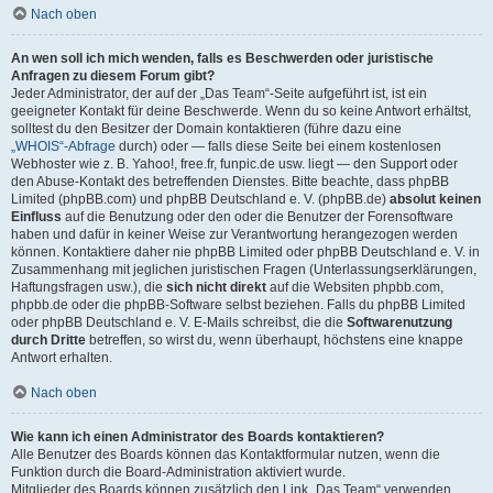
Nach oben
An wen soll ich mich wenden, falls es Beschwerden oder juristische
Anfragen zu diesem Forum gibt?
Jeder Administrator, der auf der „Das Team“-Seite aufgeführt ist, ist ein
geeigneter Kontakt für deine Beschwerde. Wenn du so keine Antwort erhältst,
solltest du den Besitzer der Domain kontaktieren (führe dazu eine
„WHOIS“-Abfrage
durch) oder — falls diese Seite bei einem kostenlosen
Webhoster wie z. B. Yahoo!, free.fr, funpic.de usw. liegt — den Support oder
den Abuse-Kontakt des betreffenden Dienstes. Bitte beachte, dass phpBB
Limited (phpBB.com) und phpBB Deutschland e. V. (phpBB.de)
absolut keinen
Einfluss
auf die Benutzung oder den oder die Benutzer der Forensoftware
haben und dafür in keiner Weise zur Verantwortung herangezogen werden
können. Kontaktiere daher nie phpBB Limited oder phpBB Deutschland e. V. in
Zusammenhang mit jeglichen juristischen Fragen (Unterlassungserklärungen,
Haftungsfragen usw.), die
sich nicht direkt
auf die Websiten phpbb.com,
phpbb.de oder die phpBB-Software selbst beziehen. Falls du phpBB Limited
oder phpBB Deutschland e. V. E-Mails schreibst, die die
Softwarenutzung
durch Dritte
betreffen, so wirst du, wenn überhaupt, höchstens eine knappe
Antwort erhalten.
Nach oben
Wie kann ich einen Administrator des Boards kontaktieren?
Alle Benutzer des Boards können das Kontaktformular nutzen, wenn die
Funktion durch die Board-Administration aktiviert wurde.
Mitglieder des Boards können zusätzlich den Link „Das Team“ verwenden.