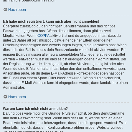
dich an die Board-Administration.
Nach oben
Ich habe mich registriert, kann mich aber nicht anmelden!
Überprüfe zuerst, ob du den richtigen Benutzernamen und das richtige
Passwort eingegeben hast. Wenn diese stimmen, dann gibt es zwei
Möglichkeiten. Wenn
COPPA
aktiviert ist und du angegeben hast, dass du
unter 13 Jahre alt bist, musst du bzw. einer deiner Eltern oder deiner
Erziehungsberechtigten den Anweisungen folgen, die du erhalten hast. Wenn
dies nicht der Fall ist, muss dein Benutzerkonto vielleicht aktiviert werden. Bei
einigen Boards müssen alle neu angemeldeten Mitglieder erst freigeschaltet
werden – entweder musst du dies selbst erledigen oder ein Administrator. Bei
der Registrierung wurde dir mitgeteilt, ob eine Aktivierung nötig ist oder nicht.
Wenn du eine E-Mail erhalten hast, folge den dort enthaltenen Anweisungen.
Ansonsten prüfe, ob du deine E-Mail-Adresse korrekt eingegeben hast oder
die E-Mail von einem Spam-Filter blockiert wurde. Wenn du dir sicher bist,
dass deine E-Mail-Adresse korrekt eingegeben wurde, dann kontaktiere einen
Administrator.
Nach oben
Warum kann ich mich nicht anmelden?
Dafür gibt es viele mögliche Gründe. Prüfe zunächst, ob dein Benutzername
und dein Passwort richtig sind. Wenn dies der Fall ist, wende dich an einen
Board-Administrator, um sicherzugehen, dass du nicht gesperrt wurdest. Es ist
ebenfalls möglich, dass ein Konfigurationsproblem mit der Website vorliegt,