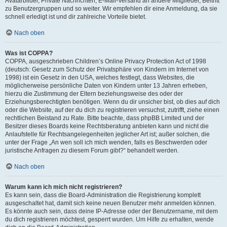
Avatarbilder, Private Nachrichten, E-Mail-Versand an andere Mitglieder, Beitritt
zu Benutzergruppen und so weiter. Wir empfehlen dir eine Anmeldung, da sie
schnell erledigt ist und dir zahlreiche Vorteile bietet.
Nach oben
Was ist COPPA?
COPPA, ausgeschrieben Children’s Online Privacy Protection Act of 1998
(deutsch: Gesetz zum Schutz der Privatsphäre von Kindern im Internet von
1998) ist ein Gesetz in den USA, welches festlegt, dass Websites, die
möglicherweise persönliche Daten von Kindern unter 13 Jahren erheben,
hierzu die Zustimmung der Eltern beziehungsweise des oder der
Erziehungsberechtigten benötigen. Wenn du dir unsicher bist, ob dies auf dich
oder die Website, auf der du dich zu registrieren versuchst, zutrifft, ziehe einen
rechtlichen Beistand zu Rate. Bitte beachte, dass phpBB Limited und der
Besitzer dieses Boards keine Rechtsberatung anbieten kann und nicht die
Anlaufstelle für Rechtsangelegenheiten jeglicher Art ist; außer solchen, die
unter der Frage „An wen soll ich mich wenden, falls es Beschwerden oder
juristische Anfragen zu diesem Forum gibt?“ behandelt werden.
Nach oben
Warum kann ich mich nicht registrieren?
Es kann sein, dass die Board-Administration die Registrierung komplett
ausgeschaltet hat, damit sich keine neuen Benutzer mehr anmelden können.
Es könnte auch sein, dass deine IP-Adresse oder der Benutzername, mit dem
du dich registrieren möchtest, gesperrt wurden. Um Hilfe zu erhalten, wende