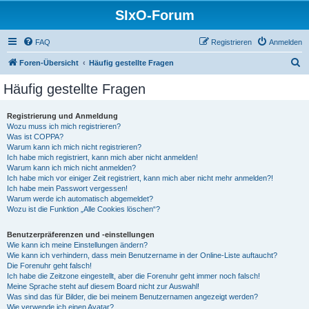
SIxO-Forum
FAQ
Registrieren
Anmelden
S
Foren-Übersicht
Häufig gestellte Fragen
u
Häufig gestellte Fragen
c
h
Registrierung und Anmeldung
Wozu muss ich mich registrieren?
e
Was ist COPPA?
Warum kann ich mich nicht registrieren?
Ich habe mich registriert, kann mich aber nicht anmelden!
Warum kann ich mich nicht anmelden?
Ich habe mich vor einiger Zeit registriert, kann mich aber nicht mehr anmelden?!
Ich habe mein Passwort vergessen!
Warum werde ich automatisch abgemeldet?
Wozu ist die Funktion „Alle Cookies löschen“?
Benutzerpräferenzen und -einstellungen
Wie kann ich meine Einstellungen ändern?
Wie kann ich verhindern, dass mein Benutzername in der Online-Liste auftaucht?
Die Forenuhr geht falsch!
Ich habe die Zeitzone eingestellt, aber die Forenuhr geht immer noch falsch!
Meine Sprache steht auf diesem Board nicht zur Auswahl!
Was sind das für Bilder, die bei meinem Benutzernamen angezeigt werden?
Wie verwende ich einen Avatar?