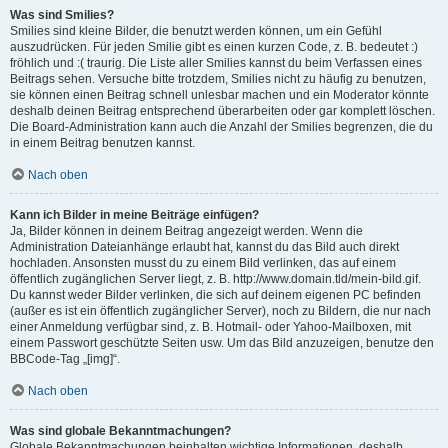
Was sind Smilies?
Smilies sind kleine Bilder, die benutzt werden können, um ein Gefühl
auszudrücken. Für jeden Smilie gibt es einen kurzen Code, z. B. bedeutet :)
fröhlich und :( traurig. Die Liste aller Smilies kannst du beim Verfassen eines
Beitrags sehen. Versuche bitte trotzdem, Smilies nicht zu häufig zu benutzen,
sie können einen Beitrag schnell unlesbar machen und ein Moderator könnte
deshalb deinen Beitrag entsprechend überarbeiten oder gar komplett löschen.
Die Board-Administration kann auch die Anzahl der Smilies begrenzen, die du
in einem Beitrag benutzen kannst.
Nach oben
Kann ich Bilder in meine Beiträge einfügen?
Ja, Bilder können in deinem Beitrag angezeigt werden. Wenn die
Administration Dateianhänge erlaubt hat, kannst du das Bild auch direkt
hochladen. Ansonsten musst du zu einem Bild verlinken, das auf einem
öffentlich zugänglichen Server liegt, z. B. http://www.domain.tld/mein-bild.gif.
Du kannst weder Bilder verlinken, die sich auf deinem eigenen PC befinden
(außer es ist ein öffentlich zugänglicher Server), noch zu Bildern, die nur nach
einer Anmeldung verfügbar sind, z. B. Hotmail- oder Yahoo-Mailboxen, mit
einem Passwort geschützte Seiten usw. Um das Bild anzuzeigen, benutze den
BBCode-Tag „[img]“.
Nach oben
Was sind globale Bekanntmachungen?
Globale Bekanntmachungen beinhalten wichtige Informationen, deshalb