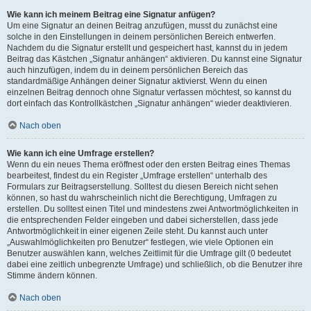
Wie kann ich meinem Beitrag eine Signatur anfügen?
Um eine Signatur an deinen Beitrag anzufügen, musst du zunächst eine
solche in den Einstellungen in deinem persönlichen Bereich entwerfen.
Nachdem du die Signatur erstellt und gespeichert hast, kannst du in jedem
Beitrag das Kästchen „Signatur anhängen“ aktivieren. Du kannst eine Signatur
auch hinzufügen, indem du in deinem persönlichen Bereich das
standardmäßige Anhängen deiner Signatur aktivierst. Wenn du einen
einzelnen Beitrag dennoch ohne Signatur verfassen möchtest, so kannst du
dort einfach das Kontrollkästchen „Signatur anhängen“ wieder deaktivieren.
Nach oben
Wie kann ich eine Umfrage erstellen?
Wenn du ein neues Thema eröffnest oder den ersten Beitrag eines Themas
bearbeitest, findest du ein Register „Umfrage erstellen“ unterhalb des
Formulars zur Beitragserstellung. Solltest du diesen Bereich nicht sehen
können, so hast du wahrscheinlich nicht die Berechtigung, Umfragen zu
erstellen. Du solltest einen Titel und mindestens zwei Antwortmöglichkeiten in
die entsprechenden Felder eingeben und dabei sicherstellen, dass jede
Antwortmöglichkeit in einer eigenen Zeile steht. Du kannst auch unter
„Auswahlmöglichkeiten pro Benutzer“ festlegen, wie viele Optionen ein
Benutzer auswählen kann, welches Zeitlimit für die Umfrage gilt (0 bedeutet
dabei eine zeitlich unbegrenzte Umfrage) und schließlich, ob die Benutzer ihre
Stimme ändern können.
Nach oben