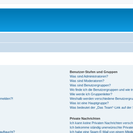
Benutzer-Stufen und Gruppen
Was sind Administratoren?
Was sind Moderatoren?
Was sind Benutzergruppen?
Wo finde ich die Benutzergruppen und wie tr
Wie werde ich Gruppenleiter?
anmelden?!
Weshalb werden verschiedene Benutzergrupp
Was ist eine Hauptgruppe?
Was bedeutet der „Das Team“-Link auf der S
Private Nachrichten
Ich kann keine Privaten Nachrichten versch
Ich bekomme ständig unerwünschte Private
auftaucht?
Ich habe eine Spam-E-Mail von einem Mitgli