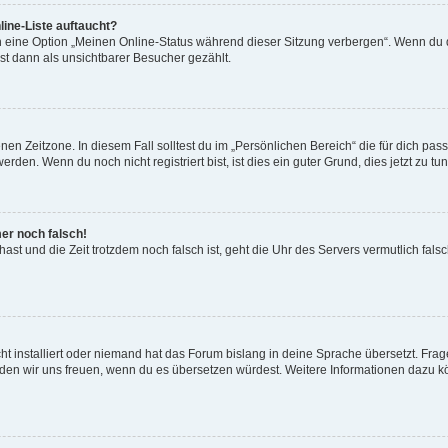
ine-Liste auftaucht?
n eine Option „Meinen Online-Status während dieser Sitzung verbergen“. Wenn du d
st dann als unsichtbarer Besucher gezählt.
en Zeitzone. In diesem Fall solltest du im „Persönlichen Bereich“ die für dich passe
den. Wenn du noch nicht registriert bist, ist dies ein guter Grund, dies jetzt zu tun
mer noch falsch!
t hast und die Zeit trotzdem noch falsch ist, geht die Uhr des Servers vermutlich fal
t installiert oder niemand hat das Forum bislang in deine Sprache übersetzt. Frag
, würden wir uns freuen, wenn du es übersetzen würdest. Weitere Informationen dazu