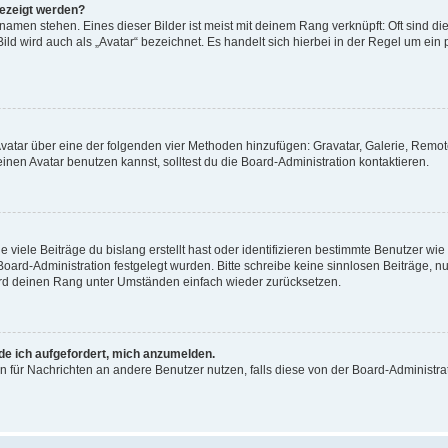
gezeigt werden?
amen stehen. Eines dieser Bilder ist meist mit deinem Rang verknüpft: Oft sind di
ld wird auch als „Avatar“ bezeichnet. Es handelt sich hierbei in der Regel um ein
 Avatar über eine der folgenden vier Methoden hinzufügen: Gravatar, Galerie, Rem
en Avatar benutzen kannst, solltest du die Board-Administration kontaktieren.
viele Beiträge du bislang erstellt hast oder identifizieren bestimmte Benutzer w
 Board-Administration festgelegt wurden. Bitte schreibe keine sinnlosen Beiträge
wird deinen Rang unter Umständen einfach wieder zurücksetzen.
rde ich aufgefordert, mich anzumelden.
ion für Nachrichten an andere Benutzer nutzen, falls diese von der Board-Administ