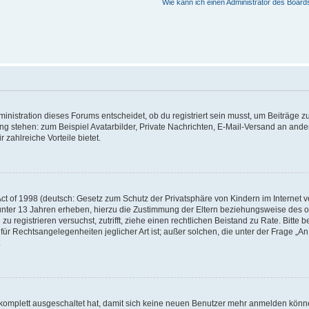
Wie kann ich einen Administrator des Board
istration dieses Forums entscheidet, ob du registriert sein musst, um Beiträge zu s
ung stehen: zum Beispiel Avatarbilder, Private Nachrichten, E-Mail-Versand an ander
 zahlreiche Vorteile bietet.
t of 1998 (deutsch: Gesetz zum Schutz der Privatsphäre von Kindern im Internet vo
unter 13 Jahren erheben, hierzu die Zustimmung der Eltern beziehungsweise des o
h zu registrieren versuchst, zutrifft, ziehe einen rechtlichen Beistand zu Rate. Bit
für Rechtsangelegenheiten jeglicher Art ist; außer solchen, die unter der Frage „
.
g komplett ausgeschaltet hat, damit sich keine neuen Benutzer mehr anmelden könn