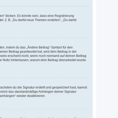
n“ klicken. Es könnte sein, dass eine Registrierung
t. Z. B. „Du darfst neue Themen erstellen“, „Du darfst
iten, indem du das „Ändere Beitrag“-Symbol für den
inen Beitrag geantwortet hat, wird dein Beitrag in der
nweis erscheint nicht, wenn noch niemand auf deinen Beitrag
ne Notiz hinterlassen, warum dein Beitrag überarbeitet wurde.
chdem du die Signatur erstellt und gespeichert hast, kannst
Bereich das standardmäßige Anhängen deiner Signatur
r anhängen“ wieder deaktivieren.