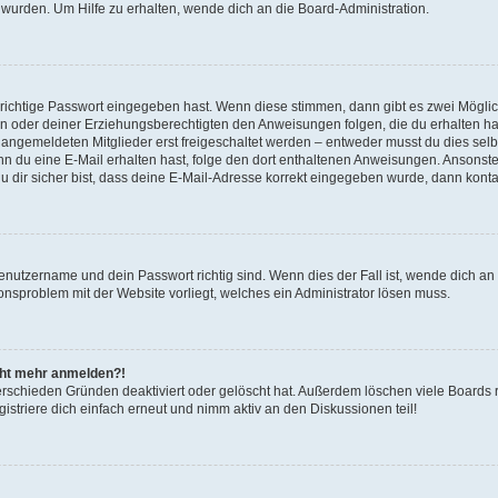
 wurden. Um Hilfe zu erhalten, wende dich an die Board-Administration.
 richtige Passwort eingegeben hast. Wenn diese stimmen, dann gibt es zwei Mögl
tern oder deiner Erziehungsberechtigten den Anweisungen folgen, die du erhalten ha
u angemeldeten Mitglieder erst freigeschaltet werden – entweder musst du dies selbs
. Wenn du eine E-Mail erhalten hast, folge den dort enthaltenen Anweisungen. Ansons
 dir sicher bist, dass deine E-Mail-Adresse korrekt eingegeben wurde, dann kontak
Benutzername und dein Passwort richtig sind. Wenn dies der Fall ist, wende dich a
ionsproblem mit der Website vorliegt, welches ein Administrator lösen muss.
icht mehr anmelden?!
erschieden Gründen deaktiviert oder gelöscht hat. Außerdem löschen viele Boards r
triere dich einfach erneut und nimm aktiv an den Diskussionen teil!