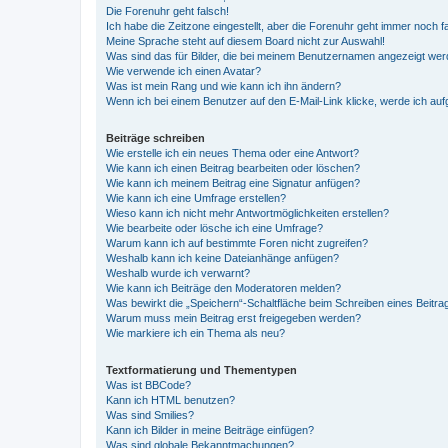
Die Forenuhr geht falsch!
Ich habe die Zeitzone eingestellt, aber die Forenuhr geht immer noch f
Meine Sprache steht auf diesem Board nicht zur Auswahl!
Was sind das für Bilder, die bei meinem Benutzernamen angezeigt we
Wie verwende ich einen Avatar?
Was ist mein Rang und wie kann ich ihn ändern?
Wenn ich bei einem Benutzer auf den E-Mail-Link klicke, werde ich au
Beiträge schreiben
Wie erstelle ich ein neues Thema oder eine Antwort?
Wie kann ich einen Beitrag bearbeiten oder löschen?
Wie kann ich meinem Beitrag eine Signatur anfügen?
Wie kann ich eine Umfrage erstellen?
Wieso kann ich nicht mehr Antwortmöglichkeiten erstellen?
Wie bearbeite oder lösche ich eine Umfrage?
Warum kann ich auf bestimmte Foren nicht zugreifen?
Weshalb kann ich keine Dateianhänge anfügen?
Weshalb wurde ich verwarnt?
Wie kann ich Beiträge den Moderatoren melden?
Was bewirkt die „Speichern“-Schaltfläche beim Schreiben eines Beitra
Warum muss mein Beitrag erst freigegeben werden?
Wie markiere ich ein Thema als neu?
Textformatierung und Thementypen
Was ist BBCode?
Kann ich HTML benutzen?
Was sind Smilies?
Kann ich Bilder in meine Beiträge einfügen?
Was sind globale Bekanntmachungen?