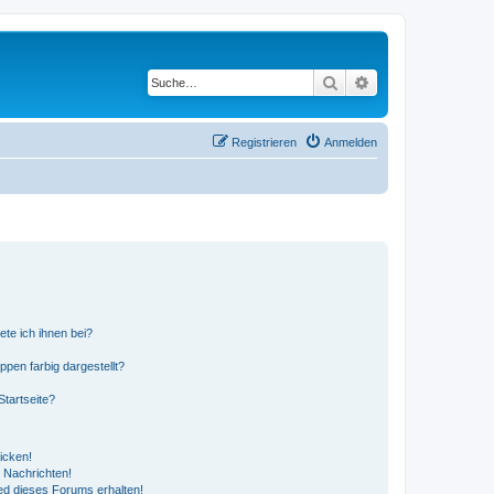
Suche
Erweiterte Suche
Registrieren
Anmelden
ete ich ihnen bei?
en farbig dargestellt?
tartseite?
icken!
 Nachrichten!
ed dieses Forums erhalten!