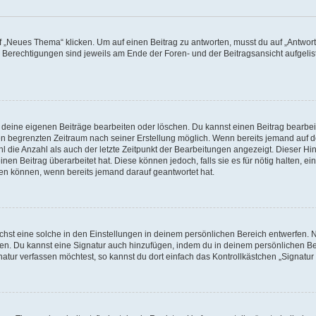
„Neues Thema“ klicken. Um auf einen Beitrag zu antworten, musst du auf „Antworte
e Berechtigungen sind jeweils am Ende der Foren- und der Beitragsansicht aufgeliste
r deine eigenen Beiträge bearbeiten oder löschen. Du kannst einen Beitrag bearbe
inen begrenzten Zeitraum nach seiner Erstellung möglich. Wenn bereits jemand auf de
 die Anzahl als auch der letzte Zeitpunkt der Bearbeitungen angezeigt. Dieser Hi
en Beitrag überarbeitet hat. Diese können jedoch, falls sie es für nötig halten, ei
hen können, wenn bereits jemand darauf geantwortet hat.
st eine solche in den Einstellungen in deinem persönlichen Bereich entwerfen. Na
eren. Du kannst eine Signatur auch hinzufügen, indem du in deinem persönlichen 
atur verfassen möchtest, so kannst du dort einfach das Kontrollkästchen „Signatu