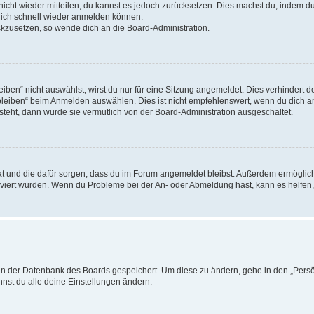
 nicht wieder mitteilen, du kannst es jedoch zurücksetzen. Dies machst du, indem 
 dich schnell wieder anmelden können.
ückzusetzen, so wende dich an die Board-Administration.
en“ nicht auswählst, wirst du nur für eine Sitzung angemeldet. Dies verhindert 
leiben“ beim Anmelden auswählen. Dies ist nicht empfehlenswert, wenn du dich an
 steht, dann wurde sie vermutlich von der Board-Administration ausgeschaltet.
 hat und die dafür sorgen, dass du im Forum angemeldet bleibst. Außerdem ermögli
tiviert wurden. Wenn du Probleme bei der An- oder Abmeldung hast, kann es helfen
n in der Datenbank des Boards gespeichert. Um diese zu ändern, gehe in den „Persö
nst du alle deine Einstellungen ändern.