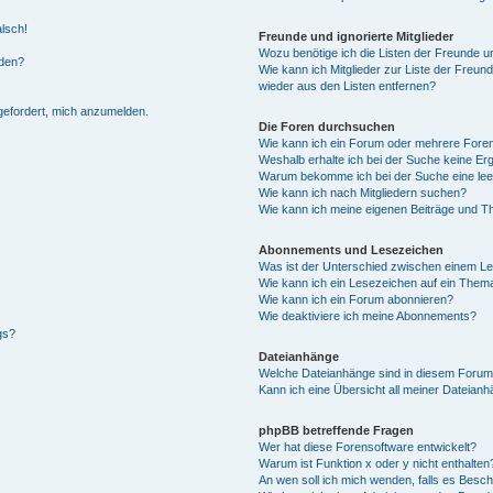
alsch!
Freunde und ignorierte Mitglieder
Wozu benötige ich die Listen der Freunde un
rden?
Wie kann ich Mitglieder zur Liste der Freund
wieder aus den Listen entfernen?
fgefordert, mich anzumelden.
Die Foren durchsuchen
Wie kann ich ein Forum oder mehrere For
Weshalb erhalte ich bei der Suche keine Er
Warum bekomme ich bei der Suche eine lee
Wie kann ich nach Mitgliedern suchen?
Wie kann ich meine eigenen Beiträge und T
Abonnements und Lesezeichen
Was ist der Unterschied zwischen einem L
Wie kann ich ein Lesezeichen auf ein Them
Wie kann ich ein Forum abonnieren?
Wie deaktiviere ich meine Abonnements?
gs?
Dateianhänge
Welche Dateianhänge sind in diesem Forum
Kann ich eine Übersicht all meiner Dateian
phpBB betreffende Fragen
Wer hat diese Forensoftware entwickelt?
Warum ist Funktion x oder y nicht enthalten
An wen soll ich mich wenden, falls es Besc