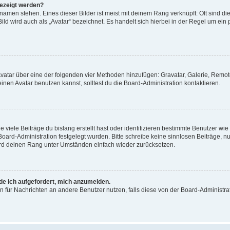
gezeigt werden?
amen stehen. Eines dieser Bilder ist meist mit deinem Rang verknüpft: Oft sind di
ld wird auch als „Avatar“ bezeichnet. Es handelt sich hierbei in der Regel um ein
 Avatar über eine der folgenden vier Methoden hinzufügen: Gravatar, Galerie, Rem
en Avatar benutzen kannst, solltest du die Board-Administration kontaktieren.
viele Beiträge du bislang erstellt hast oder identifizieren bestimmte Benutzer w
 Board-Administration festgelegt wurden. Bitte schreibe keine sinnlosen Beiträge
wird deinen Rang unter Umständen einfach wieder zurücksetzen.
rde ich aufgefordert, mich anzumelden.
ion für Nachrichten an andere Benutzer nutzen, falls diese von der Board-Administ