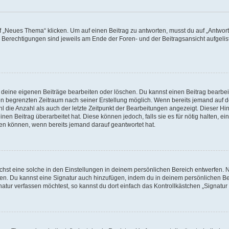
„Neues Thema“ klicken. Um auf einen Beitrag zu antworten, musst du auf „Antworte
e Berechtigungen sind jeweils am Ende der Foren- und der Beitragsansicht aufgeliste
r deine eigenen Beiträge bearbeiten oder löschen. Du kannst einen Beitrag bearbe
inen begrenzten Zeitraum nach seiner Erstellung möglich. Wenn bereits jemand auf de
 die Anzahl als auch der letzte Zeitpunkt der Bearbeitungen angezeigt. Dieser Hi
en Beitrag überarbeitet hat. Diese können jedoch, falls sie es für nötig halten, ei
hen können, wenn bereits jemand darauf geantwortet hat.
st eine solche in den Einstellungen in deinem persönlichen Bereich entwerfen. Na
eren. Du kannst eine Signatur auch hinzufügen, indem du in deinem persönlichen 
atur verfassen möchtest, so kannst du dort einfach das Kontrollkästchen „Signatu