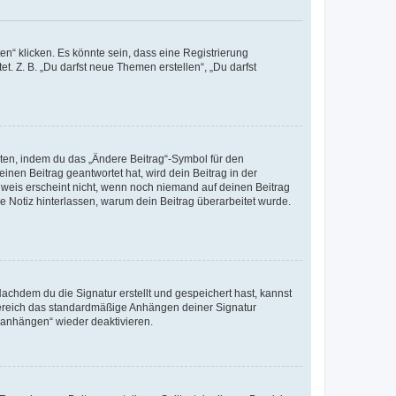
n“ klicken. Es könnte sein, dass eine Registrierung
t. Z. B. „Du darfst neue Themen erstellen“, „Du darfst
iten, indem du das „Ändere Beitrag“-Symbol für den
inen Beitrag geantwortet hat, wird dein Beitrag in der
nweis erscheint nicht, wenn noch niemand auf deinen Beitrag
ne Notiz hinterlassen, warum dein Beitrag überarbeitet wurde.
chdem du die Signatur erstellt und gespeichert hast, kannst
Bereich das standardmäßige Anhängen deiner Signatur
r anhängen“ wieder deaktivieren.