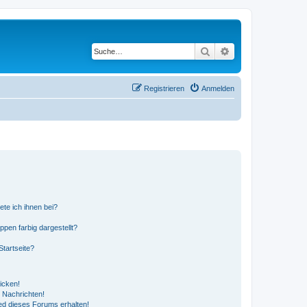
Suche
Erweiterte Suche
Registrieren
Anmelden
ete ich ihnen bei?
en farbig dargestellt?
tartseite?
icken!
 Nachrichten!
ed dieses Forums erhalten!