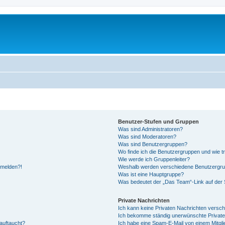
Benutzer-Stufen und Gruppen
Was sind Administratoren?
Was sind Moderatoren?
Was sind Benutzergruppen?
Wo finde ich die Benutzergruppen und wie tr
Wie werde ich Gruppenleiter?
anmelden?!
Weshalb werden verschiedene Benutzergrupp
Was ist eine Hauptgruppe?
Was bedeutet der „Das Team“-Link auf der S
Private Nachrichten
Ich kann keine Privaten Nachrichten versch
Ich bekomme ständig unerwünschte Private
auftaucht?
Ich habe eine Spam-E-Mail von einem Mitgli