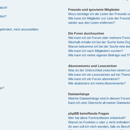
alsch!
Freunde und ignorierte Mitglieder
Wozu benötige ich die Listen der Freunde un
rden?
Wie kann ich Mitglieder zur Liste der Freund
wieder aus den Listen entfernen?
fgefordert, mich anzumelden.
Die Foren durchsuchen
Wie kann ich ein Forum oder mehrere For
Weshalb erhalte ich bei der Suche keine Er
Warum bekomme ich bei der Suche eine lee
Wie kann ich nach Mitgliedern suchen?
Wie kann ich meine eigenen Beiträge und T
Abonnements und Lesezeichen
Was ist der Unterschied zwischen einem L
Wie kann ich ein Lesezeichen auf ein Them
Wie kann ich ein Forum abonnieren?
Wie deaktiviere ich meine Abonnements?
gs?
Dateianhänge
Welche Dateianhänge sind in diesem Forum
Kann ich eine Übersicht all meiner Dateian
phpBB betreffende Fragen
Wer hat diese Forensoftware entwickelt?
Warum ist Funktion x oder y nicht enthalten
An wen soll ich mich wenden, falls es Besc