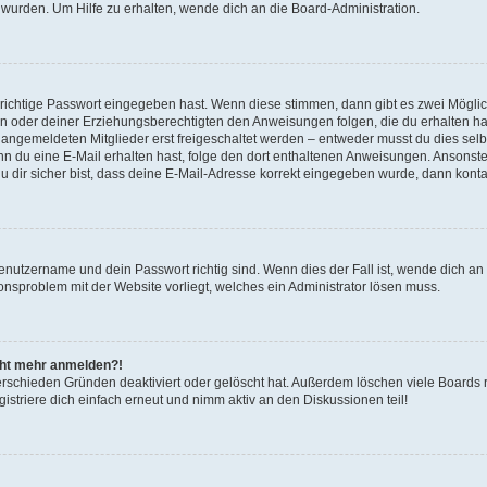
 wurden. Um Hilfe zu erhalten, wende dich an die Board-Administration.
 richtige Passwort eingegeben hast. Wenn diese stimmen, dann gibt es zwei Mögl
tern oder deiner Erziehungsberechtigten den Anweisungen folgen, die du erhalten ha
u angemeldeten Mitglieder erst freigeschaltet werden – entweder musst du dies selbs
. Wenn du eine E-Mail erhalten hast, folge den dort enthaltenen Anweisungen. Ansons
 dir sicher bist, dass deine E-Mail-Adresse korrekt eingegeben wurde, dann kontak
Benutzername und dein Passwort richtig sind. Wenn dies der Fall ist, wende dich a
ionsproblem mit der Website vorliegt, welches ein Administrator lösen muss.
icht mehr anmelden?!
erschieden Gründen deaktiviert oder gelöscht hat. Außerdem löschen viele Boards r
triere dich einfach erneut und nimm aktiv an den Diskussionen teil!