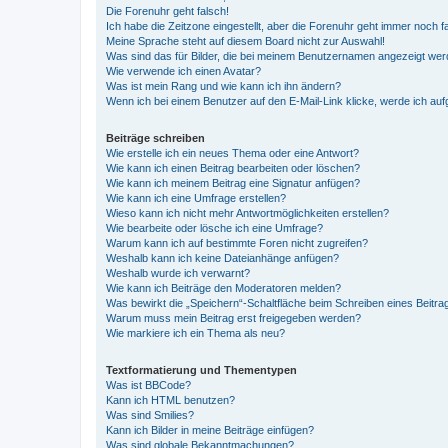
Die Forenuhr geht falsch!
Ich habe die Zeitzone eingestellt, aber die Forenuhr geht immer noch f
Meine Sprache steht auf diesem Board nicht zur Auswahl!
Was sind das für Bilder, die bei meinem Benutzernamen angezeigt we
Wie verwende ich einen Avatar?
Was ist mein Rang und wie kann ich ihn ändern?
Wenn ich bei einem Benutzer auf den E-Mail-Link klicke, werde ich au
Beiträge schreiben
Wie erstelle ich ein neues Thema oder eine Antwort?
Wie kann ich einen Beitrag bearbeiten oder löschen?
Wie kann ich meinem Beitrag eine Signatur anfügen?
Wie kann ich eine Umfrage erstellen?
Wieso kann ich nicht mehr Antwortmöglichkeiten erstellen?
Wie bearbeite oder lösche ich eine Umfrage?
Warum kann ich auf bestimmte Foren nicht zugreifen?
Weshalb kann ich keine Dateianhänge anfügen?
Weshalb wurde ich verwarnt?
Wie kann ich Beiträge den Moderatoren melden?
Was bewirkt die „Speichern“-Schaltfläche beim Schreiben eines Beitra
Warum muss mein Beitrag erst freigegeben werden?
Wie markiere ich ein Thema als neu?
Textformatierung und Thementypen
Was ist BBCode?
Kann ich HTML benutzen?
Was sind Smilies?
Kann ich Bilder in meine Beiträge einfügen?
Was sind globale Bekanntmachungen?