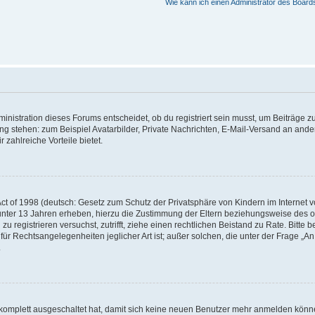
Wie kann ich einen Administrator des Board
istration dieses Forums entscheidet, ob du registriert sein musst, um Beiträge zu s
ung stehen: zum Beispiel Avatarbilder, Private Nachrichten, E-Mail-Versand an ander
 zahlreiche Vorteile bietet.
t of 1998 (deutsch: Gesetz zum Schutz der Privatsphäre von Kindern im Internet vo
unter 13 Jahren erheben, hierzu die Zustimmung der Eltern beziehungsweise des o
h zu registrieren versuchst, zutrifft, ziehe einen rechtlichen Beistand zu Rate. Bit
für Rechtsangelegenheiten jeglicher Art ist; außer solchen, die unter der Frage „
.
g komplett ausgeschaltet hat, damit sich keine neuen Benutzer mehr anmelden könn