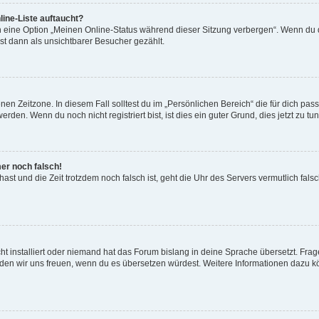
ine-Liste auftaucht?
n eine Option „Meinen Online-Status während dieser Sitzung verbergen“. Wenn du d
st dann als unsichtbarer Besucher gezählt.
en Zeitzone. In diesem Fall solltest du im „Persönlichen Bereich“ die für dich passe
den. Wenn du noch nicht registriert bist, ist dies ein guter Grund, dies jetzt zu tun
mer noch falsch!
t hast und die Zeit trotzdem noch falsch ist, geht die Uhr des Servers vermutlich fal
t installiert oder niemand hat das Forum bislang in deine Sprache übersetzt. Frag
, würden wir uns freuen, wenn du es übersetzen würdest. Weitere Informationen dazu