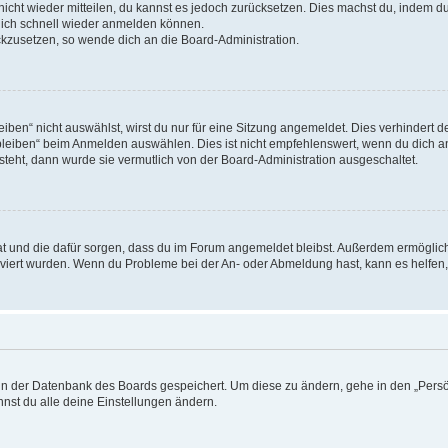
 nicht wieder mitteilen, du kannst es jedoch zurücksetzen. Dies machst du, indem 
 dich schnell wieder anmelden können.
ückzusetzen, so wende dich an die Board-Administration.
en“ nicht auswählst, wirst du nur für eine Sitzung angemeldet. Dies verhindert 
leiben“ beim Anmelden auswählen. Dies ist nicht empfehlenswert, wenn du dich an
 steht, dann wurde sie vermutlich von der Board-Administration ausgeschaltet.
 hat und die dafür sorgen, dass du im Forum angemeldet bleibst. Außerdem ermögli
tiviert wurden. Wenn du Probleme bei der An- oder Abmeldung hast, kann es helfen
n in der Datenbank des Boards gespeichert. Um diese zu ändern, gehe in den „Persö
nst du alle deine Einstellungen ändern.