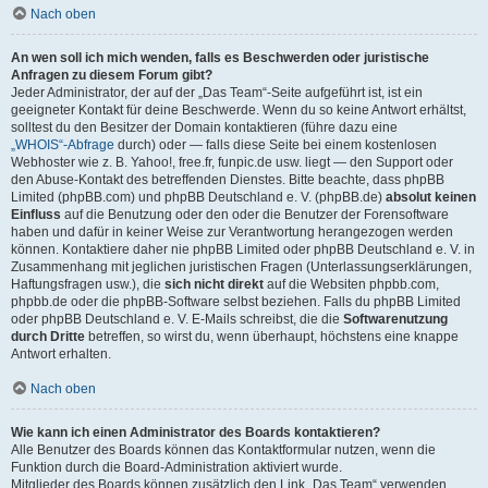
Nach oben
An wen soll ich mich wenden, falls es Beschwerden oder juristische
Anfragen zu diesem Forum gibt?
Jeder Administrator, der auf der „Das Team“-Seite aufgeführt ist, ist ein
geeigneter Kontakt für deine Beschwerde. Wenn du so keine Antwort erhältst,
solltest du den Besitzer der Domain kontaktieren (führe dazu eine
„WHOIS“-Abfrage
durch) oder — falls diese Seite bei einem kostenlosen
Webhoster wie z. B. Yahoo!, free.fr, funpic.de usw. liegt — den Support oder
den Abuse-Kontakt des betreffenden Dienstes. Bitte beachte, dass phpBB
Limited (phpBB.com) und phpBB Deutschland e. V. (phpBB.de)
absolut keinen
Einfluss
auf die Benutzung oder den oder die Benutzer der Forensoftware
haben und dafür in keiner Weise zur Verantwortung herangezogen werden
können. Kontaktiere daher nie phpBB Limited oder phpBB Deutschland e. V. in
Zusammenhang mit jeglichen juristischen Fragen (Unterlassungserklärungen,
Haftungsfragen usw.), die
sich nicht direkt
auf die Websiten phpbb.com,
phpbb.de oder die phpBB-Software selbst beziehen. Falls du phpBB Limited
oder phpBB Deutschland e. V. E-Mails schreibst, die die
Softwarenutzung
durch Dritte
betreffen, so wirst du, wenn überhaupt, höchstens eine knappe
Antwort erhalten.
Nach oben
Wie kann ich einen Administrator des Boards kontaktieren?
Alle Benutzer des Boards können das Kontaktformular nutzen, wenn die
Funktion durch die Board-Administration aktiviert wurde.
Mitglieder des Boards können zusätzlich den Link „Das Team“ verwenden.