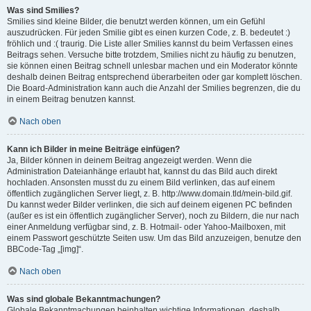
Was sind Smilies?
Smilies sind kleine Bilder, die benutzt werden können, um ein Gefühl
auszudrücken. Für jeden Smilie gibt es einen kurzen Code, z. B. bedeutet :)
fröhlich und :( traurig. Die Liste aller Smilies kannst du beim Verfassen eines
Beitrags sehen. Versuche bitte trotzdem, Smilies nicht zu häufig zu benutzen,
sie können einen Beitrag schnell unlesbar machen und ein Moderator könnte
deshalb deinen Beitrag entsprechend überarbeiten oder gar komplett löschen.
Die Board-Administration kann auch die Anzahl der Smilies begrenzen, die du
in einem Beitrag benutzen kannst.
Nach oben
Kann ich Bilder in meine Beiträge einfügen?
Ja, Bilder können in deinem Beitrag angezeigt werden. Wenn die
Administration Dateianhänge erlaubt hat, kannst du das Bild auch direkt
hochladen. Ansonsten musst du zu einem Bild verlinken, das auf einem
öffentlich zugänglichen Server liegt, z. B. http://www.domain.tld/mein-bild.gif.
Du kannst weder Bilder verlinken, die sich auf deinem eigenen PC befinden
(außer es ist ein öffentlich zugänglicher Server), noch zu Bildern, die nur nach
einer Anmeldung verfügbar sind, z. B. Hotmail- oder Yahoo-Mailboxen, mit
einem Passwort geschützte Seiten usw. Um das Bild anzuzeigen, benutze den
BBCode-Tag „[img]“.
Nach oben
Was sind globale Bekanntmachungen?
Globale Bekanntmachungen beinhalten wichtige Informationen, deshalb