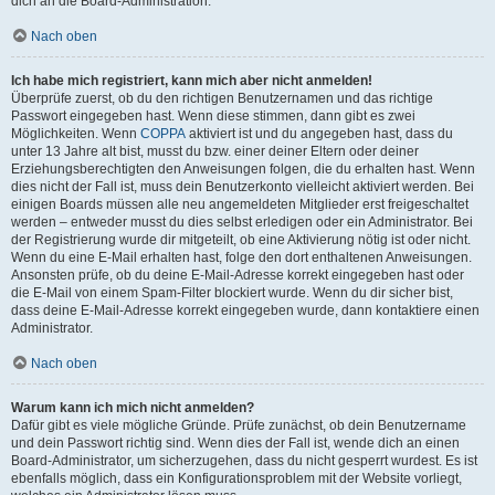
dich an die Board-Administration.
Nach oben
Ich habe mich registriert, kann mich aber nicht anmelden!
Überprüfe zuerst, ob du den richtigen Benutzernamen und das richtige
Passwort eingegeben hast. Wenn diese stimmen, dann gibt es zwei
Möglichkeiten. Wenn
COPPA
aktiviert ist und du angegeben hast, dass du
unter 13 Jahre alt bist, musst du bzw. einer deiner Eltern oder deiner
Erziehungsberechtigten den Anweisungen folgen, die du erhalten hast. Wenn
dies nicht der Fall ist, muss dein Benutzerkonto vielleicht aktiviert werden. Bei
einigen Boards müssen alle neu angemeldeten Mitglieder erst freigeschaltet
werden – entweder musst du dies selbst erledigen oder ein Administrator. Bei
der Registrierung wurde dir mitgeteilt, ob eine Aktivierung nötig ist oder nicht.
Wenn du eine E-Mail erhalten hast, folge den dort enthaltenen Anweisungen.
Ansonsten prüfe, ob du deine E-Mail-Adresse korrekt eingegeben hast oder
die E-Mail von einem Spam-Filter blockiert wurde. Wenn du dir sicher bist,
dass deine E-Mail-Adresse korrekt eingegeben wurde, dann kontaktiere einen
Administrator.
Nach oben
Warum kann ich mich nicht anmelden?
Dafür gibt es viele mögliche Gründe. Prüfe zunächst, ob dein Benutzername
und dein Passwort richtig sind. Wenn dies der Fall ist, wende dich an einen
Board-Administrator, um sicherzugehen, dass du nicht gesperrt wurdest. Es ist
ebenfalls möglich, dass ein Konfigurationsproblem mit der Website vorliegt,