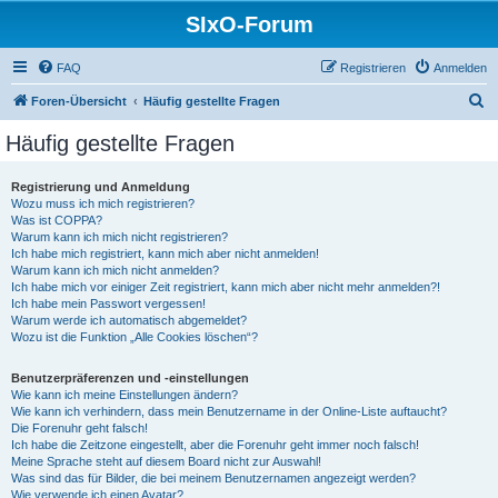
SIxO-Forum
FAQ
Registrieren
Anmelden
S
Foren-Übersicht
Häufig gestellte Fragen
u
Häufig gestellte Fragen
c
h
Registrierung und Anmeldung
Wozu muss ich mich registrieren?
e
Was ist COPPA?
Warum kann ich mich nicht registrieren?
Ich habe mich registriert, kann mich aber nicht anmelden!
Warum kann ich mich nicht anmelden?
Ich habe mich vor einiger Zeit registriert, kann mich aber nicht mehr anmelden?!
Ich habe mein Passwort vergessen!
Warum werde ich automatisch abgemeldet?
Wozu ist die Funktion „Alle Cookies löschen“?
Benutzerpräferenzen und -einstellungen
Wie kann ich meine Einstellungen ändern?
Wie kann ich verhindern, dass mein Benutzername in der Online-Liste auftaucht?
Die Forenuhr geht falsch!
Ich habe die Zeitzone eingestellt, aber die Forenuhr geht immer noch falsch!
Meine Sprache steht auf diesem Board nicht zur Auswahl!
Was sind das für Bilder, die bei meinem Benutzernamen angezeigt werden?
Wie verwende ich einen Avatar?