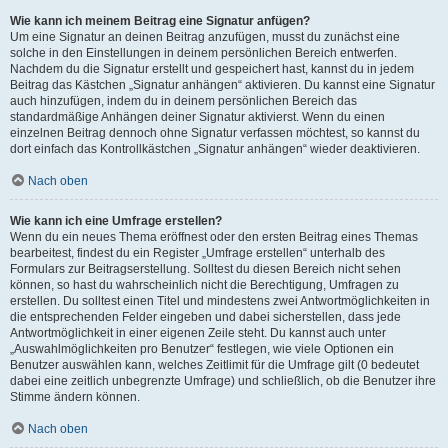
Wie kann ich meinem Beitrag eine Signatur anfügen?
Um eine Signatur an deinen Beitrag anzufügen, musst du zunächst eine
solche in den Einstellungen in deinem persönlichen Bereich entwerfen.
Nachdem du die Signatur erstellt und gespeichert hast, kannst du in jedem
Beitrag das Kästchen „Signatur anhängen“ aktivieren. Du kannst eine Signatur
auch hinzufügen, indem du in deinem persönlichen Bereich das
standardmäßige Anhängen deiner Signatur aktivierst. Wenn du einen
einzelnen Beitrag dennoch ohne Signatur verfassen möchtest, so kannst du
dort einfach das Kontrollkästchen „Signatur anhängen“ wieder deaktivieren.
Nach oben
Wie kann ich eine Umfrage erstellen?
Wenn du ein neues Thema eröffnest oder den ersten Beitrag eines Themas
bearbeitest, findest du ein Register „Umfrage erstellen“ unterhalb des
Formulars zur Beitragserstellung. Solltest du diesen Bereich nicht sehen
können, so hast du wahrscheinlich nicht die Berechtigung, Umfragen zu
erstellen. Du solltest einen Titel und mindestens zwei Antwortmöglichkeiten in
die entsprechenden Felder eingeben und dabei sicherstellen, dass jede
Antwortmöglichkeit in einer eigenen Zeile steht. Du kannst auch unter
„Auswahlmöglichkeiten pro Benutzer“ festlegen, wie viele Optionen ein
Benutzer auswählen kann, welches Zeitlimit für die Umfrage gilt (0 bedeutet
dabei eine zeitlich unbegrenzte Umfrage) und schließlich, ob die Benutzer ihre
Stimme ändern können.
Nach oben