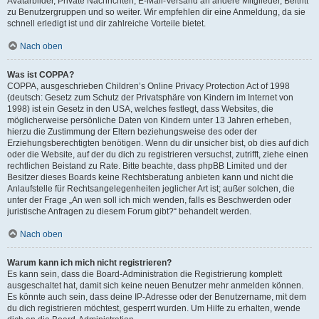
Avatarbilder, Private Nachrichten, E-Mail-Versand an andere Mitglieder, Beitritt
zu Benutzergruppen und so weiter. Wir empfehlen dir eine Anmeldung, da sie
schnell erledigt ist und dir zahlreiche Vorteile bietet.
Nach oben
Was ist COPPA?
COPPA, ausgeschrieben Children’s Online Privacy Protection Act of 1998
(deutsch: Gesetz zum Schutz der Privatsphäre von Kindern im Internet von
1998) ist ein Gesetz in den USA, welches festlegt, dass Websites, die
möglicherweise persönliche Daten von Kindern unter 13 Jahren erheben,
hierzu die Zustimmung der Eltern beziehungsweise des oder der
Erziehungsberechtigten benötigen. Wenn du dir unsicher bist, ob dies auf dich
oder die Website, auf der du dich zu registrieren versuchst, zutrifft, ziehe einen
rechtlichen Beistand zu Rate. Bitte beachte, dass phpBB Limited und der
Besitzer dieses Boards keine Rechtsberatung anbieten kann und nicht die
Anlaufstelle für Rechtsangelegenheiten jeglicher Art ist; außer solchen, die
unter der Frage „An wen soll ich mich wenden, falls es Beschwerden oder
juristische Anfragen zu diesem Forum gibt?“ behandelt werden.
Nach oben
Warum kann ich mich nicht registrieren?
Es kann sein, dass die Board-Administration die Registrierung komplett
ausgeschaltet hat, damit sich keine neuen Benutzer mehr anmelden können.
Es könnte auch sein, dass deine IP-Adresse oder der Benutzername, mit dem
du dich registrieren möchtest, gesperrt wurden. Um Hilfe zu erhalten, wende