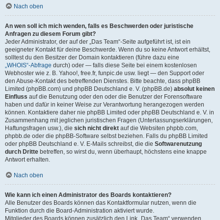
Nach oben
An wen soll ich mich wenden, falls es Beschwerden oder juristische
Anfragen zu diesem Forum gibt?
Jeder Administrator, der auf der „Das Team“-Seite aufgeführt ist, ist ein
geeigneter Kontakt für deine Beschwerde. Wenn du so keine Antwort erhältst,
solltest du den Besitzer der Domain kontaktieren (führe dazu eine
„WHOIS“-Abfrage
durch) oder — falls diese Seite bei einem kostenlosen
Webhoster wie z. B. Yahoo!, free.fr, funpic.de usw. liegt — den Support oder
den Abuse-Kontakt des betreffenden Dienstes. Bitte beachte, dass phpBB
Limited (phpBB.com) und phpBB Deutschland e. V. (phpBB.de)
absolut keinen
Einfluss
auf die Benutzung oder den oder die Benutzer der Forensoftware
haben und dafür in keiner Weise zur Verantwortung herangezogen werden
können. Kontaktiere daher nie phpBB Limited oder phpBB Deutschland e. V. in
Zusammenhang mit jeglichen juristischen Fragen (Unterlassungserklärungen,
Haftungsfragen usw.), die
sich nicht direkt
auf die Websiten phpbb.com,
phpbb.de oder die phpBB-Software selbst beziehen. Falls du phpBB Limited
oder phpBB Deutschland e. V. E-Mails schreibst, die die
Softwarenutzung
durch Dritte
betreffen, so wirst du, wenn überhaupt, höchstens eine knappe
Antwort erhalten.
Nach oben
Wie kann ich einen Administrator des Boards kontaktieren?
Alle Benutzer des Boards können das Kontaktformular nutzen, wenn die
Funktion durch die Board-Administration aktiviert wurde.
Mitglieder des Boards können zusätzlich den Link „Das Team“ verwenden.