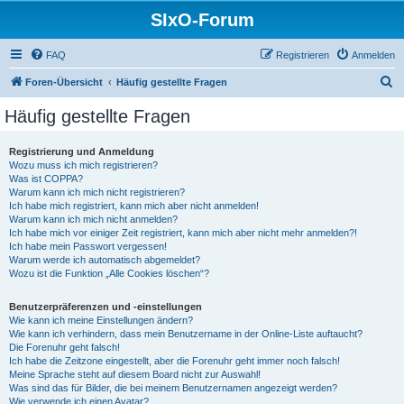
SIxO-Forum
FAQ
Registrieren
Anmelden
S
Foren-Übersicht
Häufig gestellte Fragen
u
Häufig gestellte Fragen
c
h
Registrierung und Anmeldung
Wozu muss ich mich registrieren?
e
Was ist COPPA?
Warum kann ich mich nicht registrieren?
Ich habe mich registriert, kann mich aber nicht anmelden!
Warum kann ich mich nicht anmelden?
Ich habe mich vor einiger Zeit registriert, kann mich aber nicht mehr anmelden?!
Ich habe mein Passwort vergessen!
Warum werde ich automatisch abgemeldet?
Wozu ist die Funktion „Alle Cookies löschen“?
Benutzerpräferenzen und -einstellungen
Wie kann ich meine Einstellungen ändern?
Wie kann ich verhindern, dass mein Benutzername in der Online-Liste auftaucht?
Die Forenuhr geht falsch!
Ich habe die Zeitzone eingestellt, aber die Forenuhr geht immer noch falsch!
Meine Sprache steht auf diesem Board nicht zur Auswahl!
Was sind das für Bilder, die bei meinem Benutzernamen angezeigt werden?
Wie verwende ich einen Avatar?