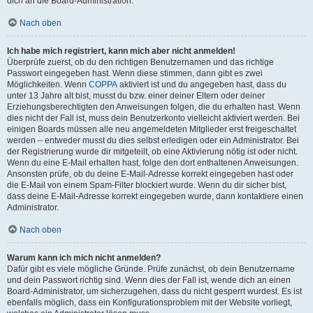
dich an die Board-Administration.
Nach oben
Ich habe mich registriert, kann mich aber nicht anmelden!
Überprüfe zuerst, ob du den richtigen Benutzernamen und das richtige
Passwort eingegeben hast. Wenn diese stimmen, dann gibt es zwei
Möglichkeiten. Wenn
COPPA
aktiviert ist und du angegeben hast, dass du
unter 13 Jahre alt bist, musst du bzw. einer deiner Eltern oder deiner
Erziehungsberechtigten den Anweisungen folgen, die du erhalten hast. Wenn
dies nicht der Fall ist, muss dein Benutzerkonto vielleicht aktiviert werden. Bei
einigen Boards müssen alle neu angemeldeten Mitglieder erst freigeschaltet
werden – entweder musst du dies selbst erledigen oder ein Administrator. Bei
der Registrierung wurde dir mitgeteilt, ob eine Aktivierung nötig ist oder nicht.
Wenn du eine E-Mail erhalten hast, folge den dort enthaltenen Anweisungen.
Ansonsten prüfe, ob du deine E-Mail-Adresse korrekt eingegeben hast oder
die E-Mail von einem Spam-Filter blockiert wurde. Wenn du dir sicher bist,
dass deine E-Mail-Adresse korrekt eingegeben wurde, dann kontaktiere einen
Administrator.
Nach oben
Warum kann ich mich nicht anmelden?
Dafür gibt es viele mögliche Gründe. Prüfe zunächst, ob dein Benutzername
und dein Passwort richtig sind. Wenn dies der Fall ist, wende dich an einen
Board-Administrator, um sicherzugehen, dass du nicht gesperrt wurdest. Es ist
ebenfalls möglich, dass ein Konfigurationsproblem mit der Website vorliegt,