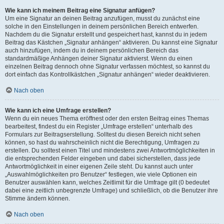
Wie kann ich meinem Beitrag eine Signatur anfügen?
Um eine Signatur an deinen Beitrag anzufügen, musst du zunächst eine
solche in den Einstellungen in deinem persönlichen Bereich entwerfen.
Nachdem du die Signatur erstellt und gespeichert hast, kannst du in jedem
Beitrag das Kästchen „Signatur anhängen“ aktivieren. Du kannst eine Signatur
auch hinzufügen, indem du in deinem persönlichen Bereich das
standardmäßige Anhängen deiner Signatur aktivierst. Wenn du einen
einzelnen Beitrag dennoch ohne Signatur verfassen möchtest, so kannst du
dort einfach das Kontrollkästchen „Signatur anhängen“ wieder deaktivieren.
Nach oben
Wie kann ich eine Umfrage erstellen?
Wenn du ein neues Thema eröffnest oder den ersten Beitrag eines Themas
bearbeitest, findest du ein Register „Umfrage erstellen“ unterhalb des
Formulars zur Beitragserstellung. Solltest du diesen Bereich nicht sehen
können, so hast du wahrscheinlich nicht die Berechtigung, Umfragen zu
erstellen. Du solltest einen Titel und mindestens zwei Antwortmöglichkeiten in
die entsprechenden Felder eingeben und dabei sicherstellen, dass jede
Antwortmöglichkeit in einer eigenen Zeile steht. Du kannst auch unter
„Auswahlmöglichkeiten pro Benutzer“ festlegen, wie viele Optionen ein
Benutzer auswählen kann, welches Zeitlimit für die Umfrage gilt (0 bedeutet
dabei eine zeitlich unbegrenzte Umfrage) und schließlich, ob die Benutzer ihre
Stimme ändern können.
Nach oben