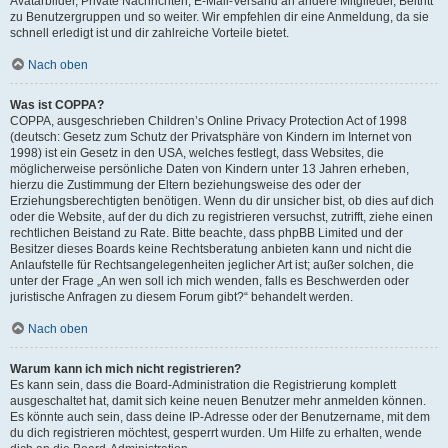
Avatarbilder, Private Nachrichten, E-Mail-Versand an andere Mitglieder, Beitritt
zu Benutzergruppen und so weiter. Wir empfehlen dir eine Anmeldung, da sie
schnell erledigt ist und dir zahlreiche Vorteile bietet.
Nach oben
Was ist COPPA?
COPPA, ausgeschrieben Children’s Online Privacy Protection Act of 1998
(deutsch: Gesetz zum Schutz der Privatsphäre von Kindern im Internet von
1998) ist ein Gesetz in den USA, welches festlegt, dass Websites, die
möglicherweise persönliche Daten von Kindern unter 13 Jahren erheben,
hierzu die Zustimmung der Eltern beziehungsweise des oder der
Erziehungsberechtigten benötigen. Wenn du dir unsicher bist, ob dies auf dich
oder die Website, auf der du dich zu registrieren versuchst, zutrifft, ziehe einen
rechtlichen Beistand zu Rate. Bitte beachte, dass phpBB Limited und der
Besitzer dieses Boards keine Rechtsberatung anbieten kann und nicht die
Anlaufstelle für Rechtsangelegenheiten jeglicher Art ist; außer solchen, die
unter der Frage „An wen soll ich mich wenden, falls es Beschwerden oder
juristische Anfragen zu diesem Forum gibt?“ behandelt werden.
Nach oben
Warum kann ich mich nicht registrieren?
Es kann sein, dass die Board-Administration die Registrierung komplett
ausgeschaltet hat, damit sich keine neuen Benutzer mehr anmelden können.
Es könnte auch sein, dass deine IP-Adresse oder der Benutzername, mit dem
du dich registrieren möchtest, gesperrt wurden. Um Hilfe zu erhalten, wende