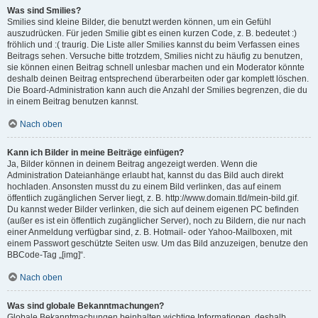
Was sind Smilies?
Smilies sind kleine Bilder, die benutzt werden können, um ein Gefühl
auszudrücken. Für jeden Smilie gibt es einen kurzen Code, z. B. bedeutet :)
fröhlich und :( traurig. Die Liste aller Smilies kannst du beim Verfassen eines
Beitrags sehen. Versuche bitte trotzdem, Smilies nicht zu häufig zu benutzen,
sie können einen Beitrag schnell unlesbar machen und ein Moderator könnte
deshalb deinen Beitrag entsprechend überarbeiten oder gar komplett löschen.
Die Board-Administration kann auch die Anzahl der Smilies begrenzen, die du
in einem Beitrag benutzen kannst.
Nach oben
Kann ich Bilder in meine Beiträge einfügen?
Ja, Bilder können in deinem Beitrag angezeigt werden. Wenn die
Administration Dateianhänge erlaubt hat, kannst du das Bild auch direkt
hochladen. Ansonsten musst du zu einem Bild verlinken, das auf einem
öffentlich zugänglichen Server liegt, z. B. http://www.domain.tld/mein-bild.gif.
Du kannst weder Bilder verlinken, die sich auf deinem eigenen PC befinden
(außer es ist ein öffentlich zugänglicher Server), noch zu Bildern, die nur nach
einer Anmeldung verfügbar sind, z. B. Hotmail- oder Yahoo-Mailboxen, mit
einem Passwort geschützte Seiten usw. Um das Bild anzuzeigen, benutze den
BBCode-Tag „[img]“.
Nach oben
Was sind globale Bekanntmachungen?
Globale Bekanntmachungen beinhalten wichtige Informationen, deshalb