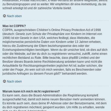
Avatarbilder, Private Nachrichten, E-Mail-Versand an andere Mitglieder, Beitritt
zu Benutzergruppen und so weiter. Wir empfehlen dir eine Anmeldung, da sie
schnell erledigt ist und dir zahlreiche Vorteile bietet.
Nach oben
Was ist COPPA?
COPPA, ausgeschrieben Children’s Online Privacy Protection Act of 1998
(deutsch: Gesetz zum Schutz der Privatsphäre von Kindern im Internet von
1998) ist ein Gesetz in den USA, welches festlegt, dass Websites, die
möglicherweise persönliche Daten von Kindern unter 13 Jahren erheben,
hierzu die Zustimmung der Eltern beziehungsweise des oder der
Erziehungsberechtigten benötigen. Wenn du dir unsicher bist, ob dies auf dich
oder die Website, auf der du dich zu registrieren versuchst, zutrifft, ziehe einen
rechtlichen Beistand zu Rate. Bitte beachte, dass phpBB Limited und der
Besitzer dieses Boards keine Rechtsberatung anbieten kann und nicht die
Anlaufstelle für Rechtsangelegenheiten jeglicher Art ist; außer solchen, die
unter der Frage „An wen soll ich mich wenden, falls es Beschwerden oder
juristische Anfragen zu diesem Forum gibt?“ behandelt werden.
Nach oben
Warum kann ich mich nicht registrieren?
Es kann sein, dass die Board-Administration die Registrierung komplett
ausgeschaltet hat, damit sich keine neuen Benutzer mehr anmelden können.
Es könnte auch sein, dass deine IP-Adresse oder der Benutzername, mit dem
du dich registrieren möchtest, gesperrt wurden. Um Hilfe zu erhalten, wende