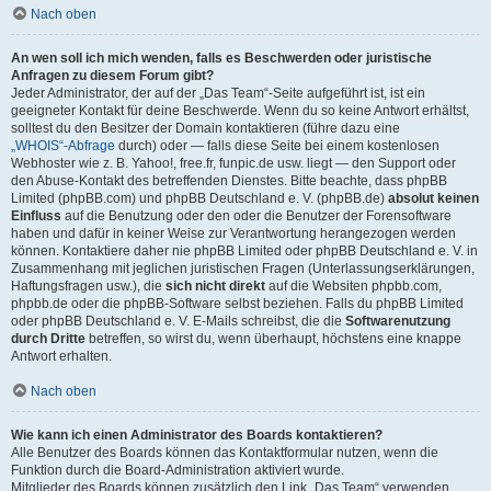
Nach oben
An wen soll ich mich wenden, falls es Beschwerden oder juristische
Anfragen zu diesem Forum gibt?
Jeder Administrator, der auf der „Das Team“-Seite aufgeführt ist, ist ein
geeigneter Kontakt für deine Beschwerde. Wenn du so keine Antwort erhältst,
solltest du den Besitzer der Domain kontaktieren (führe dazu eine
„WHOIS“-Abfrage
durch) oder — falls diese Seite bei einem kostenlosen
Webhoster wie z. B. Yahoo!, free.fr, funpic.de usw. liegt — den Support oder
den Abuse-Kontakt des betreffenden Dienstes. Bitte beachte, dass phpBB
Limited (phpBB.com) und phpBB Deutschland e. V. (phpBB.de)
absolut keinen
Einfluss
auf die Benutzung oder den oder die Benutzer der Forensoftware
haben und dafür in keiner Weise zur Verantwortung herangezogen werden
können. Kontaktiere daher nie phpBB Limited oder phpBB Deutschland e. V. in
Zusammenhang mit jeglichen juristischen Fragen (Unterlassungserklärungen,
Haftungsfragen usw.), die
sich nicht direkt
auf die Websiten phpbb.com,
phpbb.de oder die phpBB-Software selbst beziehen. Falls du phpBB Limited
oder phpBB Deutschland e. V. E-Mails schreibst, die die
Softwarenutzung
durch Dritte
betreffen, so wirst du, wenn überhaupt, höchstens eine knappe
Antwort erhalten.
Nach oben
Wie kann ich einen Administrator des Boards kontaktieren?
Alle Benutzer des Boards können das Kontaktformular nutzen, wenn die
Funktion durch die Board-Administration aktiviert wurde.
Mitglieder des Boards können zusätzlich den Link „Das Team“ verwenden.