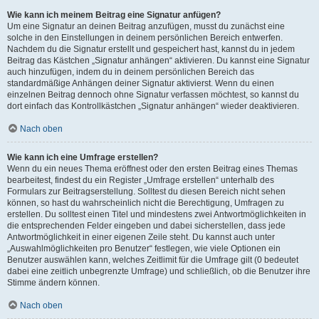
Wie kann ich meinem Beitrag eine Signatur anfügen?
Um eine Signatur an deinen Beitrag anzufügen, musst du zunächst eine
solche in den Einstellungen in deinem persönlichen Bereich entwerfen.
Nachdem du die Signatur erstellt und gespeichert hast, kannst du in jedem
Beitrag das Kästchen „Signatur anhängen“ aktivieren. Du kannst eine Signatur
auch hinzufügen, indem du in deinem persönlichen Bereich das
standardmäßige Anhängen deiner Signatur aktivierst. Wenn du einen
einzelnen Beitrag dennoch ohne Signatur verfassen möchtest, so kannst du
dort einfach das Kontrollkästchen „Signatur anhängen“ wieder deaktivieren.
Nach oben
Wie kann ich eine Umfrage erstellen?
Wenn du ein neues Thema eröffnest oder den ersten Beitrag eines Themas
bearbeitest, findest du ein Register „Umfrage erstellen“ unterhalb des
Formulars zur Beitragserstellung. Solltest du diesen Bereich nicht sehen
können, so hast du wahrscheinlich nicht die Berechtigung, Umfragen zu
erstellen. Du solltest einen Titel und mindestens zwei Antwortmöglichkeiten in
die entsprechenden Felder eingeben und dabei sicherstellen, dass jede
Antwortmöglichkeit in einer eigenen Zeile steht. Du kannst auch unter
„Auswahlmöglichkeiten pro Benutzer“ festlegen, wie viele Optionen ein
Benutzer auswählen kann, welches Zeitlimit für die Umfrage gilt (0 bedeutet
dabei eine zeitlich unbegrenzte Umfrage) und schließlich, ob die Benutzer ihre
Stimme ändern können.
Nach oben