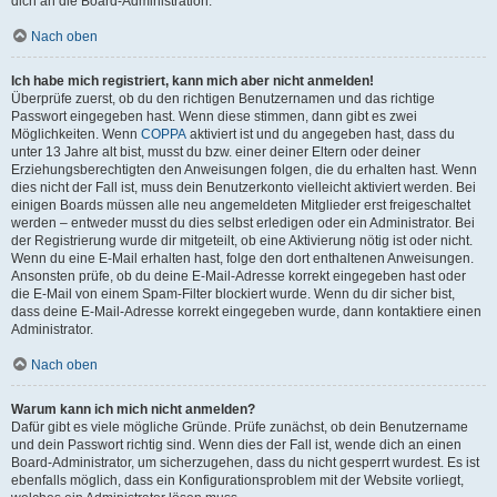
dich an die Board-Administration.
Nach oben
Ich habe mich registriert, kann mich aber nicht anmelden!
Überprüfe zuerst, ob du den richtigen Benutzernamen und das richtige
Passwort eingegeben hast. Wenn diese stimmen, dann gibt es zwei
Möglichkeiten. Wenn
COPPA
aktiviert ist und du angegeben hast, dass du
unter 13 Jahre alt bist, musst du bzw. einer deiner Eltern oder deiner
Erziehungsberechtigten den Anweisungen folgen, die du erhalten hast. Wenn
dies nicht der Fall ist, muss dein Benutzerkonto vielleicht aktiviert werden. Bei
einigen Boards müssen alle neu angemeldeten Mitglieder erst freigeschaltet
werden – entweder musst du dies selbst erledigen oder ein Administrator. Bei
der Registrierung wurde dir mitgeteilt, ob eine Aktivierung nötig ist oder nicht.
Wenn du eine E-Mail erhalten hast, folge den dort enthaltenen Anweisungen.
Ansonsten prüfe, ob du deine E-Mail-Adresse korrekt eingegeben hast oder
die E-Mail von einem Spam-Filter blockiert wurde. Wenn du dir sicher bist,
dass deine E-Mail-Adresse korrekt eingegeben wurde, dann kontaktiere einen
Administrator.
Nach oben
Warum kann ich mich nicht anmelden?
Dafür gibt es viele mögliche Gründe. Prüfe zunächst, ob dein Benutzername
und dein Passwort richtig sind. Wenn dies der Fall ist, wende dich an einen
Board-Administrator, um sicherzugehen, dass du nicht gesperrt wurdest. Es ist
ebenfalls möglich, dass ein Konfigurationsproblem mit der Website vorliegt,