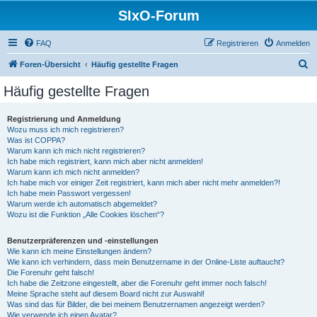
SIxO-Forum
FAQ
Registrieren
Anmelden
S
Foren-Übersicht
Häufig gestellte Fragen
u
Häufig gestellte Fragen
c
h
Registrierung und Anmeldung
Wozu muss ich mich registrieren?
e
Was ist COPPA?
Warum kann ich mich nicht registrieren?
Ich habe mich registriert, kann mich aber nicht anmelden!
Warum kann ich mich nicht anmelden?
Ich habe mich vor einiger Zeit registriert, kann mich aber nicht mehr anmelden?!
Ich habe mein Passwort vergessen!
Warum werde ich automatisch abgemeldet?
Wozu ist die Funktion „Alle Cookies löschen“?
Benutzerpräferenzen und -einstellungen
Wie kann ich meine Einstellungen ändern?
Wie kann ich verhindern, dass mein Benutzername in der Online-Liste auftaucht?
Die Forenuhr geht falsch!
Ich habe die Zeitzone eingestellt, aber die Forenuhr geht immer noch falsch!
Meine Sprache steht auf diesem Board nicht zur Auswahl!
Was sind das für Bilder, die bei meinem Benutzernamen angezeigt werden?
Wie verwende ich einen Avatar?