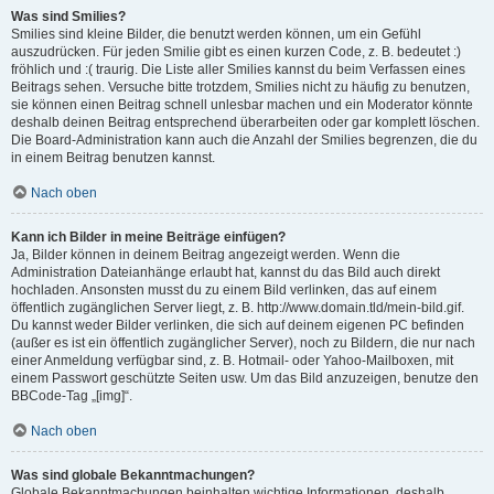
Was sind Smilies?
Smilies sind kleine Bilder, die benutzt werden können, um ein Gefühl
auszudrücken. Für jeden Smilie gibt es einen kurzen Code, z. B. bedeutet :)
fröhlich und :( traurig. Die Liste aller Smilies kannst du beim Verfassen eines
Beitrags sehen. Versuche bitte trotzdem, Smilies nicht zu häufig zu benutzen,
sie können einen Beitrag schnell unlesbar machen und ein Moderator könnte
deshalb deinen Beitrag entsprechend überarbeiten oder gar komplett löschen.
Die Board-Administration kann auch die Anzahl der Smilies begrenzen, die du
in einem Beitrag benutzen kannst.
Nach oben
Kann ich Bilder in meine Beiträge einfügen?
Ja, Bilder können in deinem Beitrag angezeigt werden. Wenn die
Administration Dateianhänge erlaubt hat, kannst du das Bild auch direkt
hochladen. Ansonsten musst du zu einem Bild verlinken, das auf einem
öffentlich zugänglichen Server liegt, z. B. http://www.domain.tld/mein-bild.gif.
Du kannst weder Bilder verlinken, die sich auf deinem eigenen PC befinden
(außer es ist ein öffentlich zugänglicher Server), noch zu Bildern, die nur nach
einer Anmeldung verfügbar sind, z. B. Hotmail- oder Yahoo-Mailboxen, mit
einem Passwort geschützte Seiten usw. Um das Bild anzuzeigen, benutze den
BBCode-Tag „[img]“.
Nach oben
Was sind globale Bekanntmachungen?
Globale Bekanntmachungen beinhalten wichtige Informationen, deshalb