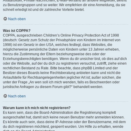
Avatarbilder, Private Nachrichten, E-Mail-Versand an andere Mitglieder, Beitritt
zu Benutzergruppen und so weiter. Wir empfehlen dir eine Anmeldung, da sie
schnell erledigt ist und dir zahlreiche Vorteile bietet.
Nach oben
Was ist COPPA?
COPPA, ausgeschrieben Children’s Online Privacy Protection Act of 1998
(deutsch: Gesetz zum Schutz der Privatsphäre von Kindern im Internet von
1998) ist ein Gesetz in den USA, welches festlegt, dass Websites, die
möglicherweise persönliche Daten von Kindern unter 13 Jahren erheben,
hierzu die Zustimmung der Eltern beziehungsweise des oder der
Erziehungsberechtigten benötigen. Wenn du dir unsicher bist, ob dies auf dich
oder die Website, auf der du dich zu registrieren versuchst, zutrifft, ziehe einen
rechtlichen Beistand zu Rate. Bitte beachte, dass phpBB Limited und der
Besitzer dieses Boards keine Rechtsberatung anbieten kann und nicht die
Anlaufstelle für Rechtsangelegenheiten jeglicher Art ist; außer solchen, die
unter der Frage „An wen soll ich mich wenden, falls es Beschwerden oder
juristische Anfragen zu diesem Forum gibt?“ behandelt werden.
Nach oben
Warum kann ich mich nicht registrieren?
Es kann sein, dass die Board-Administration die Registrierung komplett
ausgeschaltet hat, damit sich keine neuen Benutzer mehr anmelden können.
Es könnte auch sein, dass deine IP-Adresse oder der Benutzername, mit dem
du dich registrieren möchtest, gesperrt wurden. Um Hilfe zu erhalten, wende