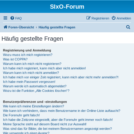
SIxO-Forum
FAQ
Registrieren
Anmelden
S
Foren-Übersicht
Häufig gestellte Fragen
u
Häufig gestellte Fragen
c
h
Registrierung und Anmeldung
Wozu muss ich mich registrieren?
e
Was ist COPPA?
Warum kann ich mich nicht registrieren?
Ich habe mich registriert, kann mich aber nicht anmelden!
Warum kann ich mich nicht anmelden?
Ich habe mich vor einiger Zeit registriert, kann mich aber nicht mehr anmelden?!
Ich habe mein Passwort vergessen!
Warum werde ich automatisch abgemeldet?
Wozu ist die Funktion „Alle Cookies löschen“?
Benutzerpräferenzen und -einstellungen
Wie kann ich meine Einstellungen ändern?
Wie kann ich verhindern, dass mein Benutzername in der Online-Liste auftaucht?
Die Forenuhr geht falsch!
Ich habe die Zeitzone eingestellt, aber die Forenuhr geht immer noch falsch!
Meine Sprache steht auf diesem Board nicht zur Auswahl!
Was sind das für Bilder, die bei meinem Benutzernamen angezeigt werden?
Wie verwende ich einen Avatar?