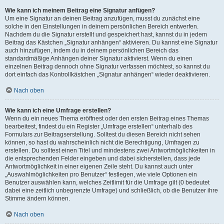
Wie kann ich meinem Beitrag eine Signatur anfügen?
Um eine Signatur an deinen Beitrag anzufügen, musst du zunächst eine
solche in den Einstellungen in deinem persönlichen Bereich entwerfen.
Nachdem du die Signatur erstellt und gespeichert hast, kannst du in jedem
Beitrag das Kästchen „Signatur anhängen“ aktivieren. Du kannst eine Signatur
auch hinzufügen, indem du in deinem persönlichen Bereich das
standardmäßige Anhängen deiner Signatur aktivierst. Wenn du einen
einzelnen Beitrag dennoch ohne Signatur verfassen möchtest, so kannst du
dort einfach das Kontrollkästchen „Signatur anhängen“ wieder deaktivieren.
Nach oben
Wie kann ich eine Umfrage erstellen?
Wenn du ein neues Thema eröffnest oder den ersten Beitrag eines Themas
bearbeitest, findest du ein Register „Umfrage erstellen“ unterhalb des
Formulars zur Beitragserstellung. Solltest du diesen Bereich nicht sehen
können, so hast du wahrscheinlich nicht die Berechtigung, Umfragen zu
erstellen. Du solltest einen Titel und mindestens zwei Antwortmöglichkeiten in
die entsprechenden Felder eingeben und dabei sicherstellen, dass jede
Antwortmöglichkeit in einer eigenen Zeile steht. Du kannst auch unter
„Auswahlmöglichkeiten pro Benutzer“ festlegen, wie viele Optionen ein
Benutzer auswählen kann, welches Zeitlimit für die Umfrage gilt (0 bedeutet
dabei eine zeitlich unbegrenzte Umfrage) und schließlich, ob die Benutzer ihre
Stimme ändern können.
Nach oben