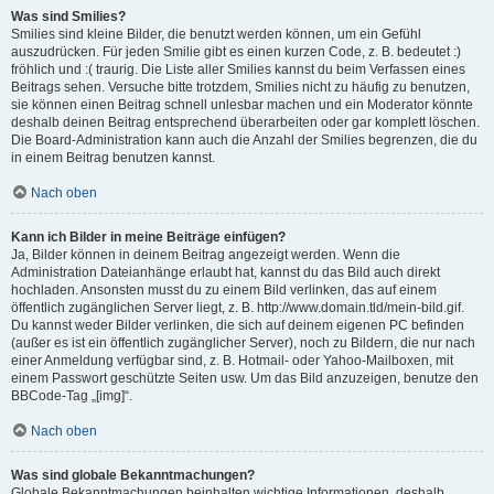
Was sind Smilies?
Smilies sind kleine Bilder, die benutzt werden können, um ein Gefühl
auszudrücken. Für jeden Smilie gibt es einen kurzen Code, z. B. bedeutet :)
fröhlich und :( traurig. Die Liste aller Smilies kannst du beim Verfassen eines
Beitrags sehen. Versuche bitte trotzdem, Smilies nicht zu häufig zu benutzen,
sie können einen Beitrag schnell unlesbar machen und ein Moderator könnte
deshalb deinen Beitrag entsprechend überarbeiten oder gar komplett löschen.
Die Board-Administration kann auch die Anzahl der Smilies begrenzen, die du
in einem Beitrag benutzen kannst.
Nach oben
Kann ich Bilder in meine Beiträge einfügen?
Ja, Bilder können in deinem Beitrag angezeigt werden. Wenn die
Administration Dateianhänge erlaubt hat, kannst du das Bild auch direkt
hochladen. Ansonsten musst du zu einem Bild verlinken, das auf einem
öffentlich zugänglichen Server liegt, z. B. http://www.domain.tld/mein-bild.gif.
Du kannst weder Bilder verlinken, die sich auf deinem eigenen PC befinden
(außer es ist ein öffentlich zugänglicher Server), noch zu Bildern, die nur nach
einer Anmeldung verfügbar sind, z. B. Hotmail- oder Yahoo-Mailboxen, mit
einem Passwort geschützte Seiten usw. Um das Bild anzuzeigen, benutze den
BBCode-Tag „[img]“.
Nach oben
Was sind globale Bekanntmachungen?
Globale Bekanntmachungen beinhalten wichtige Informationen, deshalb