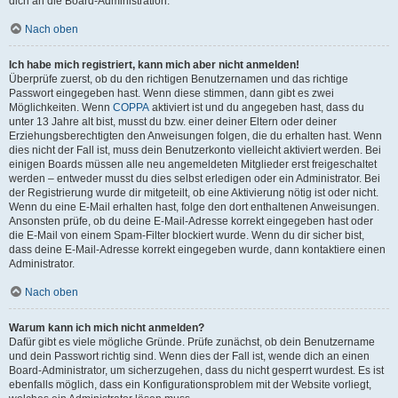
dich an die Board-Administration.
Nach oben
Ich habe mich registriert, kann mich aber nicht anmelden!
Überprüfe zuerst, ob du den richtigen Benutzernamen und das richtige
Passwort eingegeben hast. Wenn diese stimmen, dann gibt es zwei
Möglichkeiten. Wenn
COPPA
aktiviert ist und du angegeben hast, dass du
unter 13 Jahre alt bist, musst du bzw. einer deiner Eltern oder deiner
Erziehungsberechtigten den Anweisungen folgen, die du erhalten hast. Wenn
dies nicht der Fall ist, muss dein Benutzerkonto vielleicht aktiviert werden. Bei
einigen Boards müssen alle neu angemeldeten Mitglieder erst freigeschaltet
werden – entweder musst du dies selbst erledigen oder ein Administrator. Bei
der Registrierung wurde dir mitgeteilt, ob eine Aktivierung nötig ist oder nicht.
Wenn du eine E-Mail erhalten hast, folge den dort enthaltenen Anweisungen.
Ansonsten prüfe, ob du deine E-Mail-Adresse korrekt eingegeben hast oder
die E-Mail von einem Spam-Filter blockiert wurde. Wenn du dir sicher bist,
dass deine E-Mail-Adresse korrekt eingegeben wurde, dann kontaktiere einen
Administrator.
Nach oben
Warum kann ich mich nicht anmelden?
Dafür gibt es viele mögliche Gründe. Prüfe zunächst, ob dein Benutzername
und dein Passwort richtig sind. Wenn dies der Fall ist, wende dich an einen
Board-Administrator, um sicherzugehen, dass du nicht gesperrt wurdest. Es ist
ebenfalls möglich, dass ein Konfigurationsproblem mit der Website vorliegt,