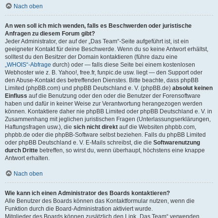
Nach oben
An wen soll ich mich wenden, falls es Beschwerden oder juristische
Anfragen zu diesem Forum gibt?
Jeder Administrator, der auf der „Das Team“-Seite aufgeführt ist, ist ein
geeigneter Kontakt für deine Beschwerde. Wenn du so keine Antwort erhältst,
solltest du den Besitzer der Domain kontaktieren (führe dazu eine
„WHOIS“-Abfrage
durch) oder — falls diese Seite bei einem kostenlosen
Webhoster wie z. B. Yahoo!, free.fr, funpic.de usw. liegt — den Support oder
den Abuse-Kontakt des betreffenden Dienstes. Bitte beachte, dass phpBB
Limited (phpBB.com) und phpBB Deutschland e. V. (phpBB.de)
absolut keinen
Einfluss
auf die Benutzung oder den oder die Benutzer der Forensoftware
haben und dafür in keiner Weise zur Verantwortung herangezogen werden
können. Kontaktiere daher nie phpBB Limited oder phpBB Deutschland e. V. in
Zusammenhang mit jeglichen juristischen Fragen (Unterlassungserklärungen,
Haftungsfragen usw.), die
sich nicht direkt
auf die Websiten phpbb.com,
phpbb.de oder die phpBB-Software selbst beziehen. Falls du phpBB Limited
oder phpBB Deutschland e. V. E-Mails schreibst, die die
Softwarenutzung
durch Dritte
betreffen, so wirst du, wenn überhaupt, höchstens eine knappe
Antwort erhalten.
Nach oben
Wie kann ich einen Administrator des Boards kontaktieren?
Alle Benutzer des Boards können das Kontaktformular nutzen, wenn die
Funktion durch die Board-Administration aktiviert wurde.
Mitglieder des Boards können zusätzlich den Link „Das Team“ verwenden.