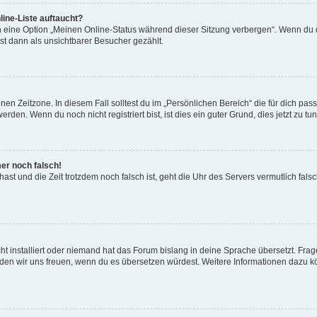
ine-Liste auftaucht?
n eine Option „Meinen Online-Status während dieser Sitzung verbergen“. Wenn du d
st dann als unsichtbarer Besucher gezählt.
en Zeitzone. In diesem Fall solltest du im „Persönlichen Bereich“ die für dich passe
den. Wenn du noch nicht registriert bist, ist dies ein guter Grund, dies jetzt zu tun
mer noch falsch!
t hast und die Zeit trotzdem noch falsch ist, geht die Uhr des Servers vermutlich fal
t installiert oder niemand hat das Forum bislang in deine Sprache übersetzt. Frag
, würden wir uns freuen, wenn du es übersetzen würdest. Weitere Informationen dazu