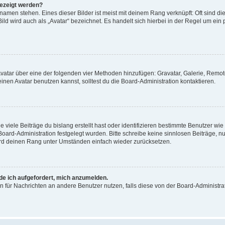
gezeigt werden?
amen stehen. Eines dieser Bilder ist meist mit deinem Rang verknüpft: Oft sind di
ld wird auch als „Avatar“ bezeichnet. Es handelt sich hierbei in der Regel um ein
 Avatar über eine der folgenden vier Methoden hinzufügen: Gravatar, Galerie, Rem
en Avatar benutzen kannst, solltest du die Board-Administration kontaktieren.
viele Beiträge du bislang erstellt hast oder identifizieren bestimmte Benutzer w
 Board-Administration festgelegt wurden. Bitte schreibe keine sinnlosen Beiträge
wird deinen Rang unter Umständen einfach wieder zurücksetzen.
rde ich aufgefordert, mich anzumelden.
ion für Nachrichten an andere Benutzer nutzen, falls diese von der Board-Administ