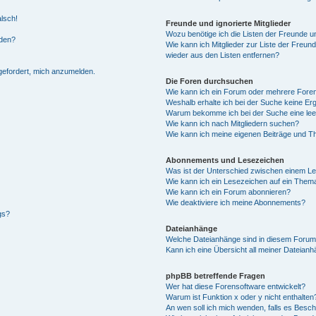
alsch!
Freunde und ignorierte Mitglieder
Wozu benötige ich die Listen der Freunde un
rden?
Wie kann ich Mitglieder zur Liste der Freund
wieder aus den Listen entfernen?
fgefordert, mich anzumelden.
Die Foren durchsuchen
Wie kann ich ein Forum oder mehrere For
Weshalb erhalte ich bei der Suche keine Er
Warum bekomme ich bei der Suche eine lee
Wie kann ich nach Mitgliedern suchen?
Wie kann ich meine eigenen Beiträge und T
Abonnements und Lesezeichen
Was ist der Unterschied zwischen einem L
Wie kann ich ein Lesezeichen auf ein Them
Wie kann ich ein Forum abonnieren?
Wie deaktiviere ich meine Abonnements?
gs?
Dateianhänge
Welche Dateianhänge sind in diesem Forum
Kann ich eine Übersicht all meiner Dateian
phpBB betreffende Fragen
Wer hat diese Forensoftware entwickelt?
Warum ist Funktion x oder y nicht enthalten
An wen soll ich mich wenden, falls es Besc