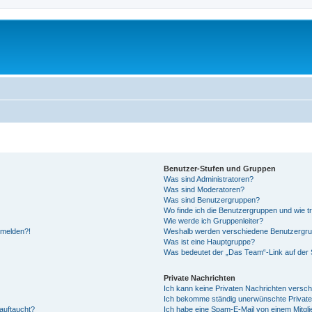
Benutzer-Stufen und Gruppen
Was sind Administratoren?
Was sind Moderatoren?
Was sind Benutzergruppen?
Wo finde ich die Benutzergruppen und wie tr
Wie werde ich Gruppenleiter?
anmelden?!
Weshalb werden verschiedene Benutzergrupp
Was ist eine Hauptgruppe?
Was bedeutet der „Das Team“-Link auf der S
Private Nachrichten
Ich kann keine Privaten Nachrichten versch
Ich bekomme ständig unerwünschte Private
auftaucht?
Ich habe eine Spam-E-Mail von einem Mitgli