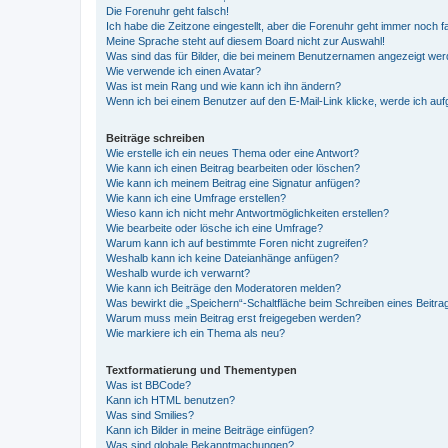
Die Forenuhr geht falsch!
Ich habe die Zeitzone eingestellt, aber die Forenuhr geht immer noch f
Meine Sprache steht auf diesem Board nicht zur Auswahl!
Was sind das für Bilder, die bei meinem Benutzernamen angezeigt we
Wie verwende ich einen Avatar?
Was ist mein Rang und wie kann ich ihn ändern?
Wenn ich bei einem Benutzer auf den E-Mail-Link klicke, werde ich au
Beiträge schreiben
Wie erstelle ich ein neues Thema oder eine Antwort?
Wie kann ich einen Beitrag bearbeiten oder löschen?
Wie kann ich meinem Beitrag eine Signatur anfügen?
Wie kann ich eine Umfrage erstellen?
Wieso kann ich nicht mehr Antwortmöglichkeiten erstellen?
Wie bearbeite oder lösche ich eine Umfrage?
Warum kann ich auf bestimmte Foren nicht zugreifen?
Weshalb kann ich keine Dateianhänge anfügen?
Weshalb wurde ich verwarnt?
Wie kann ich Beiträge den Moderatoren melden?
Was bewirkt die „Speichern“-Schaltfläche beim Schreiben eines Beitra
Warum muss mein Beitrag erst freigegeben werden?
Wie markiere ich ein Thema als neu?
Textformatierung und Thementypen
Was ist BBCode?
Kann ich HTML benutzen?
Was sind Smilies?
Kann ich Bilder in meine Beiträge einfügen?
Was sind globale Bekanntmachungen?