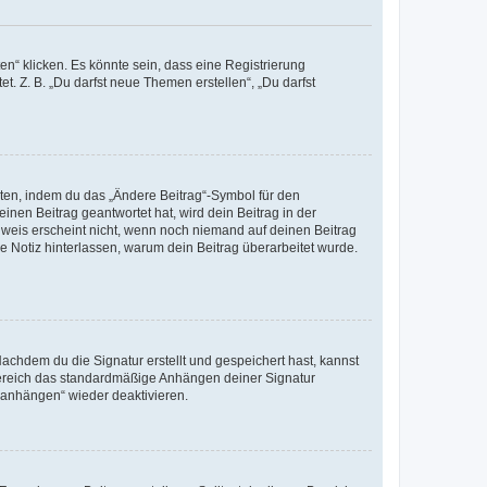
n“ klicken. Es könnte sein, dass eine Registrierung
t. Z. B. „Du darfst neue Themen erstellen“, „Du darfst
iten, indem du das „Ändere Beitrag“-Symbol für den
inen Beitrag geantwortet hat, wird dein Beitrag in der
nweis erscheint nicht, wenn noch niemand auf deinen Beitrag
ne Notiz hinterlassen, warum dein Beitrag überarbeitet wurde.
chdem du die Signatur erstellt und gespeichert hast, kannst
Bereich das standardmäßige Anhängen deiner Signatur
r anhängen“ wieder deaktivieren.