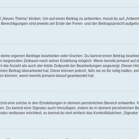
„Neues Thema“ klicken. Um auf einen Beitrag zu antworten, musst du auf „Antworte
e Berechtigungen sind jeweils am Ende der Foren- und der Beitragsansicht aufgeliste
r deine eigenen Beiträge bearbeiten oder löschen. Du kannst einen Beitrag bearbe
inen begrenzten Zeitraum nach seiner Erstellung möglich. Wenn bereits jemand auf de
 die Anzahl als auch der letzte Zeitpunkt der Bearbeitungen angezeigt. Dieser Hi
en Beitrag überarbeitet hat. Diese können jedoch, falls sie es für nötig halten, ei
hen können, wenn bereits jemand darauf geantwortet hat.
st eine solche in den Einstellungen in deinem persönlichen Bereich entwerfen. Na
eren. Du kannst eine Signatur auch hinzufügen, indem du in deinem persönlichen 
atur verfassen möchtest, so kannst du dort einfach das Kontrollkästchen „Signatu