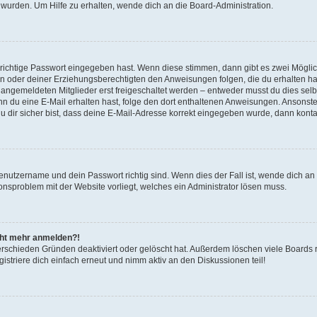
 wurden. Um Hilfe zu erhalten, wende dich an die Board-Administration.
 richtige Passwort eingegeben hast. Wenn diese stimmen, dann gibt es zwei Mögl
tern oder deiner Erziehungsberechtigten den Anweisungen folgen, die du erhalten ha
u angemeldeten Mitglieder erst freigeschaltet werden – entweder musst du dies selbs
. Wenn du eine E-Mail erhalten hast, folge den dort enthaltenen Anweisungen. Ansons
 dir sicher bist, dass deine E-Mail-Adresse korrekt eingegeben wurde, dann kontak
Benutzername und dein Passwort richtig sind. Wenn dies der Fall ist, wende dich a
ionsproblem mit der Website vorliegt, welches ein Administrator lösen muss.
icht mehr anmelden?!
erschieden Gründen deaktiviert oder gelöscht hat. Außerdem löschen viele Boards r
triere dich einfach erneut und nimm aktiv an den Diskussionen teil!