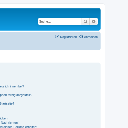
Suche
Erweiterte Suche
Registrieren
Anmelden
ete ich ihnen bei?
en farbig dargestellt?
tartseite?
icken!
 Nachrichten!
ed dieses Forums erhalten!