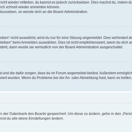
 nicht wieder mitteilen, du kannst es jedoch zurücksetzen. Dies machst du, indem 
 dich schnell wieder anmelden können.
ückzusetzen, so wende dich an die Board-Administration.
en“ nicht auswählst, wirst du nur für eine Sitzung angemeldet. Dies verhindert 
leiben“ beim Anmelden auswählen. Dies ist nicht empfehlenswert, wenn du dich an
 steht, dann wurde sie vermutlich von der Board-Administration ausgeschaltet.
 hat und die dafür sorgen, dass du im Forum angemeldet bleibst. Außerdem ermögli
tiviert wurden. Wenn du Probleme bei der An- oder Abmeldung hast, kann es helfen
n in der Datenbank des Boards gespeichert. Um diese zu ändern, gehe in den „Persö
nst du alle deine Einstellungen ändern.