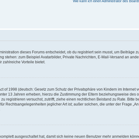
Wie kann ich einen Administrator des Board
istration dieses Forums entscheidet, ob du registriert sein musst, um Beiträge zu s
ung stehen: zum Beispiel Avatarbilder, Private Nachrichten, E-Mail-Versand an ander
 zahlreiche Vorteile bietet.
t of 1998 (deutsch: Gesetz zum Schutz der Privatsphäre von Kindern im Internet vo
unter 13 Jahren erheben, hierzu die Zustimmung der Eltern beziehungsweise des o
h zu registrieren versuchst, zutrifft, ziehe einen rechtlichen Beistand zu Rate. Bit
für Rechtsangelegenheiten jeglicher Art ist; außer solchen, die unter der Frage „
.
g komplett ausgeschaltet hat, damit sich keine neuen Benutzer mehr anmelden könn