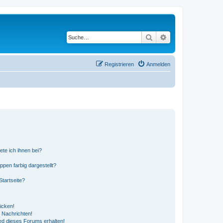
Suche
Erweiterte Suche
Registrieren
Anmelden
ete ich ihnen bei?
en farbig dargestellt?
tartseite?
icken!
 Nachrichten!
ed dieses Forums erhalten!