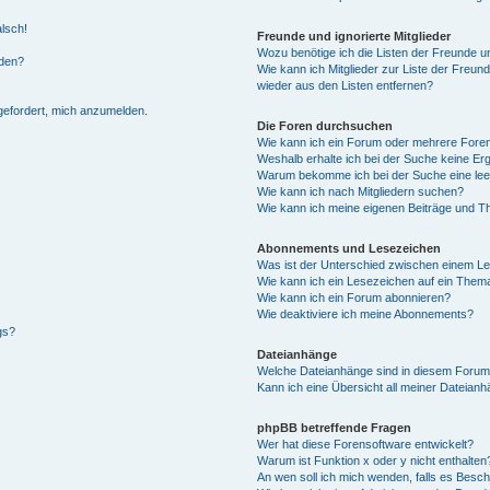
alsch!
Freunde und ignorierte Mitglieder
Wozu benötige ich die Listen der Freunde un
rden?
Wie kann ich Mitglieder zur Liste der Freund
wieder aus den Listen entfernen?
fgefordert, mich anzumelden.
Die Foren durchsuchen
Wie kann ich ein Forum oder mehrere For
Weshalb erhalte ich bei der Suche keine Er
Warum bekomme ich bei der Suche eine lee
Wie kann ich nach Mitgliedern suchen?
Wie kann ich meine eigenen Beiträge und T
Abonnements und Lesezeichen
Was ist der Unterschied zwischen einem L
Wie kann ich ein Lesezeichen auf ein Them
Wie kann ich ein Forum abonnieren?
Wie deaktiviere ich meine Abonnements?
gs?
Dateianhänge
Welche Dateianhänge sind in diesem Forum
Kann ich eine Übersicht all meiner Dateian
phpBB betreffende Fragen
Wer hat diese Forensoftware entwickelt?
Warum ist Funktion x oder y nicht enthalten
An wen soll ich mich wenden, falls es Besc