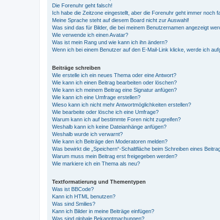
Die Forenuhr geht falsch!
Ich habe die Zeitzone eingestellt, aber die Forenuhr geht immer noch f
Meine Sprache steht auf diesem Board nicht zur Auswahl!
Was sind das für Bilder, die bei meinem Benutzernamen angezeigt we
Wie verwende ich einen Avatar?
Was ist mein Rang und wie kann ich ihn ändern?
Wenn ich bei einem Benutzer auf den E-Mail-Link klicke, werde ich au
Beiträge schreiben
Wie erstelle ich ein neues Thema oder eine Antwort?
Wie kann ich einen Beitrag bearbeiten oder löschen?
Wie kann ich meinem Beitrag eine Signatur anfügen?
Wie kann ich eine Umfrage erstellen?
Wieso kann ich nicht mehr Antwortmöglichkeiten erstellen?
Wie bearbeite oder lösche ich eine Umfrage?
Warum kann ich auf bestimmte Foren nicht zugreifen?
Weshalb kann ich keine Dateianhänge anfügen?
Weshalb wurde ich verwarnt?
Wie kann ich Beiträge den Moderatoren melden?
Was bewirkt die „Speichern“-Schaltfläche beim Schreiben eines Beitra
Warum muss mein Beitrag erst freigegeben werden?
Wie markiere ich ein Thema als neu?
Textformatierung und Thementypen
Was ist BBCode?
Kann ich HTML benutzen?
Was sind Smilies?
Kann ich Bilder in meine Beiträge einfügen?
Was sind globale Bekanntmachungen?