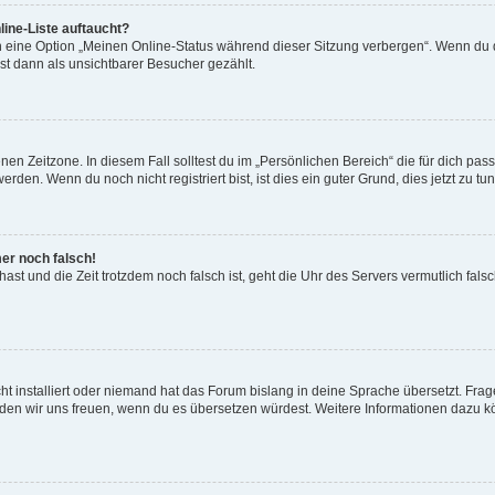
ine-Liste auftaucht?
n eine Option „Meinen Online-Status während dieser Sitzung verbergen“. Wenn du d
st dann als unsichtbarer Besucher gezählt.
en Zeitzone. In diesem Fall solltest du im „Persönlichen Bereich“ die für dich passe
den. Wenn du noch nicht registriert bist, ist dies ein guter Grund, dies jetzt zu tun
mer noch falsch!
t hast und die Zeit trotzdem noch falsch ist, geht die Uhr des Servers vermutlich fal
t installiert oder niemand hat das Forum bislang in deine Sprache übersetzt. Frag
, würden wir uns freuen, wenn du es übersetzen würdest. Weitere Informationen dazu