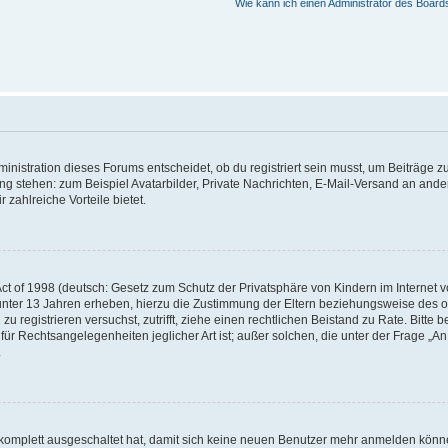
Wie kann ich einen Administrator des Board
istration dieses Forums entscheidet, ob du registriert sein musst, um Beiträge zu s
ung stehen: zum Beispiel Avatarbilder, Private Nachrichten, E-Mail-Versand an ander
 zahlreiche Vorteile bietet.
t of 1998 (deutsch: Gesetz zum Schutz der Privatsphäre von Kindern im Internet vo
unter 13 Jahren erheben, hierzu die Zustimmung der Eltern beziehungsweise des o
h zu registrieren versuchst, zutrifft, ziehe einen rechtlichen Beistand zu Rate. Bit
für Rechtsangelegenheiten jeglicher Art ist; außer solchen, die unter der Frage „
.
g komplett ausgeschaltet hat, damit sich keine neuen Benutzer mehr anmelden könn