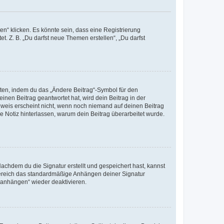
n“ klicken. Es könnte sein, dass eine Registrierung
t. Z. B. „Du darfst neue Themen erstellen“, „Du darfst
iten, indem du das „Ändere Beitrag“-Symbol für den
inen Beitrag geantwortet hat, wird dein Beitrag in der
nweis erscheint nicht, wenn noch niemand auf deinen Beitrag
ne Notiz hinterlassen, warum dein Beitrag überarbeitet wurde.
chdem du die Signatur erstellt und gespeichert hast, kannst
Bereich das standardmäßige Anhängen deiner Signatur
r anhängen“ wieder deaktivieren.