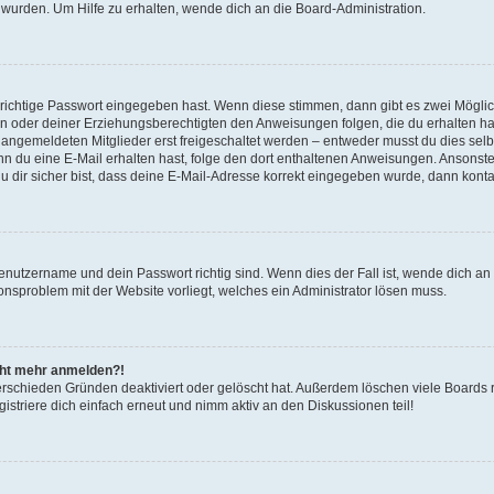
 wurden. Um Hilfe zu erhalten, wende dich an die Board-Administration.
 richtige Passwort eingegeben hast. Wenn diese stimmen, dann gibt es zwei Mögl
tern oder deiner Erziehungsberechtigten den Anweisungen folgen, die du erhalten ha
u angemeldeten Mitglieder erst freigeschaltet werden – entweder musst du dies selbs
. Wenn du eine E-Mail erhalten hast, folge den dort enthaltenen Anweisungen. Ansons
 dir sicher bist, dass deine E-Mail-Adresse korrekt eingegeben wurde, dann kontak
Benutzername und dein Passwort richtig sind. Wenn dies der Fall ist, wende dich a
ionsproblem mit der Website vorliegt, welches ein Administrator lösen muss.
icht mehr anmelden?!
erschieden Gründen deaktiviert oder gelöscht hat. Außerdem löschen viele Boards r
triere dich einfach erneut und nimm aktiv an den Diskussionen teil!