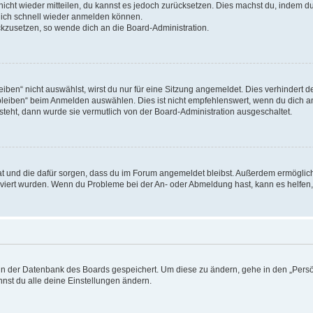
 nicht wieder mitteilen, du kannst es jedoch zurücksetzen. Dies machst du, indem 
 dich schnell wieder anmelden können.
ückzusetzen, so wende dich an die Board-Administration.
en“ nicht auswählst, wirst du nur für eine Sitzung angemeldet. Dies verhindert 
leiben“ beim Anmelden auswählen. Dies ist nicht empfehlenswert, wenn du dich an
 steht, dann wurde sie vermutlich von der Board-Administration ausgeschaltet.
 hat und die dafür sorgen, dass du im Forum angemeldet bleibst. Außerdem ermögli
tiviert wurden. Wenn du Probleme bei der An- oder Abmeldung hast, kann es helfen
n in der Datenbank des Boards gespeichert. Um diese zu ändern, gehe in den „Persö
nst du alle deine Einstellungen ändern.