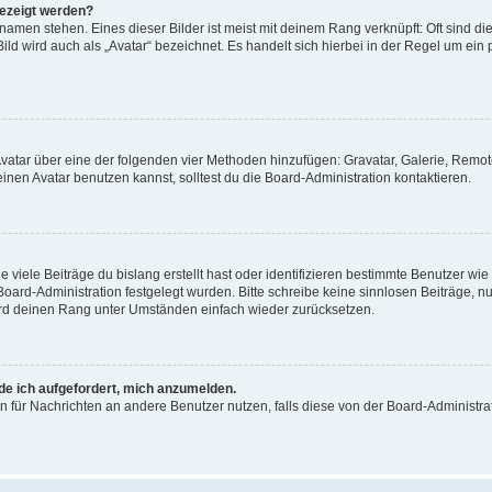
gezeigt werden?
amen stehen. Eines dieser Bilder ist meist mit deinem Rang verknüpft: Oft sind di
ld wird auch als „Avatar“ bezeichnet. Es handelt sich hierbei in der Regel um ein
 Avatar über eine der folgenden vier Methoden hinzufügen: Gravatar, Galerie, Rem
en Avatar benutzen kannst, solltest du die Board-Administration kontaktieren.
viele Beiträge du bislang erstellt hast oder identifizieren bestimmte Benutzer w
 Board-Administration festgelegt wurden. Bitte schreibe keine sinnlosen Beiträge
wird deinen Rang unter Umständen einfach wieder zurücksetzen.
rde ich aufgefordert, mich anzumelden.
ion für Nachrichten an andere Benutzer nutzen, falls diese von der Board-Administ