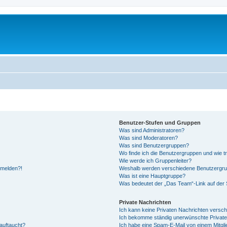
Benutzer-Stufen und Gruppen
Was sind Administratoren?
Was sind Moderatoren?
Was sind Benutzergruppen?
Wo finde ich die Benutzergruppen und wie tr
Wie werde ich Gruppenleiter?
anmelden?!
Weshalb werden verschiedene Benutzergrupp
Was ist eine Hauptgruppe?
Was bedeutet der „Das Team“-Link auf der S
Private Nachrichten
Ich kann keine Privaten Nachrichten versch
Ich bekomme ständig unerwünschte Private
auftaucht?
Ich habe eine Spam-E-Mail von einem Mitgli