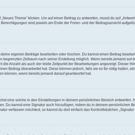
„Neues Thema“ klicken. Um auf einen Beitrag zu antworten, musst du auf „Antworte
e Berechtigungen sind jeweils am Ende der Foren- und der Beitragsansicht aufgeliste
r deine eigenen Beiträge bearbeiten oder löschen. Du kannst einen Beitrag bearbe
inen begrenzten Zeitraum nach seiner Erstellung möglich. Wenn bereits jemand auf de
 die Anzahl als auch der letzte Zeitpunkt der Bearbeitungen angezeigt. Dieser Hi
en Beitrag überarbeitet hat. Diese können jedoch, falls sie es für nötig halten, ei
hen können, wenn bereits jemand darauf geantwortet hat.
st eine solche in den Einstellungen in deinem persönlichen Bereich entwerfen. Na
eren. Du kannst eine Signatur auch hinzufügen, indem du in deinem persönlichen 
atur verfassen möchtest, so kannst du dort einfach das Kontrollkästchen „Signatu