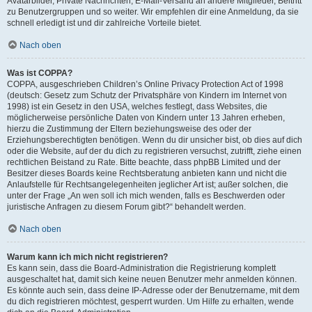
Avatarbilder, Private Nachrichten, E-Mail-Versand an andere Mitglieder, Beitritt
zu Benutzergruppen und so weiter. Wir empfehlen dir eine Anmeldung, da sie
schnell erledigt ist und dir zahlreiche Vorteile bietet.
Nach oben
Was ist COPPA?
COPPA, ausgeschrieben Children’s Online Privacy Protection Act of 1998
(deutsch: Gesetz zum Schutz der Privatsphäre von Kindern im Internet von
1998) ist ein Gesetz in den USA, welches festlegt, dass Websites, die
möglicherweise persönliche Daten von Kindern unter 13 Jahren erheben,
hierzu die Zustimmung der Eltern beziehungsweise des oder der
Erziehungsberechtigten benötigen. Wenn du dir unsicher bist, ob dies auf dich
oder die Website, auf der du dich zu registrieren versuchst, zutrifft, ziehe einen
rechtlichen Beistand zu Rate. Bitte beachte, dass phpBB Limited und der
Besitzer dieses Boards keine Rechtsberatung anbieten kann und nicht die
Anlaufstelle für Rechtsangelegenheiten jeglicher Art ist; außer solchen, die
unter der Frage „An wen soll ich mich wenden, falls es Beschwerden oder
juristische Anfragen zu diesem Forum gibt?“ behandelt werden.
Nach oben
Warum kann ich mich nicht registrieren?
Es kann sein, dass die Board-Administration die Registrierung komplett
ausgeschaltet hat, damit sich keine neuen Benutzer mehr anmelden können.
Es könnte auch sein, dass deine IP-Adresse oder der Benutzername, mit dem
du dich registrieren möchtest, gesperrt wurden. Um Hilfe zu erhalten, wende