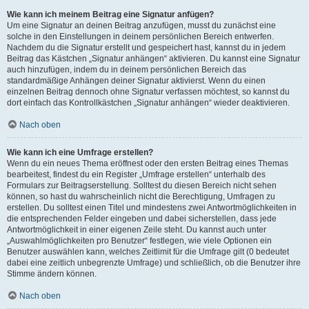
Wie kann ich meinem Beitrag eine Signatur anfügen?
Um eine Signatur an deinen Beitrag anzufügen, musst du zunächst eine
solche in den Einstellungen in deinem persönlichen Bereich entwerfen.
Nachdem du die Signatur erstellt und gespeichert hast, kannst du in jedem
Beitrag das Kästchen „Signatur anhängen“ aktivieren. Du kannst eine Signatur
auch hinzufügen, indem du in deinem persönlichen Bereich das
standardmäßige Anhängen deiner Signatur aktivierst. Wenn du einen
einzelnen Beitrag dennoch ohne Signatur verfassen möchtest, so kannst du
dort einfach das Kontrollkästchen „Signatur anhängen“ wieder deaktivieren.
Nach oben
Wie kann ich eine Umfrage erstellen?
Wenn du ein neues Thema eröffnest oder den ersten Beitrag eines Themas
bearbeitest, findest du ein Register „Umfrage erstellen“ unterhalb des
Formulars zur Beitragserstellung. Solltest du diesen Bereich nicht sehen
können, so hast du wahrscheinlich nicht die Berechtigung, Umfragen zu
erstellen. Du solltest einen Titel und mindestens zwei Antwortmöglichkeiten in
die entsprechenden Felder eingeben und dabei sicherstellen, dass jede
Antwortmöglichkeit in einer eigenen Zeile steht. Du kannst auch unter
„Auswahlmöglichkeiten pro Benutzer“ festlegen, wie viele Optionen ein
Benutzer auswählen kann, welches Zeitlimit für die Umfrage gilt (0 bedeutet
dabei eine zeitlich unbegrenzte Umfrage) und schließlich, ob die Benutzer ihre
Stimme ändern können.
Nach oben