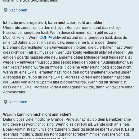
dich an die Board-Administration.
Nach oben
Ich habe mich registriert, kann mich aber nicht anmelden!
Überprüfe zuerst, ob du den richtigen Benutzernamen und das richtige
Passwort eingegeben hast. Wenn diese stimmen, dann gibt es zwei
Möglichkeiten. Wenn
COPPA
aktiviert ist und du angegeben hast, dass du
unter 13 Jahre alt bist, musst du bzw. einer deiner Eltern oder deiner
Erziehungsberechtigten den Anweisungen folgen, die du erhalten hast. Wenn
dies nicht der Fall ist, muss dein Benutzerkonto vielleicht aktiviert werden. Bei
einigen Boards müssen alle neu angemeldeten Mitglieder erst freigeschaltet
werden – entweder musst du dies selbst erledigen oder ein Administrator. Bei
der Registrierung wurde dir mitgeteilt, ob eine Aktivierung nötig ist oder nicht.
Wenn du eine E-Mail erhalten hast, folge den dort enthaltenen Anweisungen.
Ansonsten prüfe, ob du deine E-Mail-Adresse korrekt eingegeben hast oder
die E-Mail von einem Spam-Filter blockiert wurde. Wenn du dir sicher bist,
dass deine E-Mail-Adresse korrekt eingegeben wurde, dann kontaktiere einen
Administrator.
Nach oben
Warum kann ich mich nicht anmelden?
Dafür gibt es viele mögliche Gründe. Prüfe zunächst, ob dein Benutzername
und dein Passwort richtig sind. Wenn dies der Fall ist, wende dich an einen
Board-Administrator, um sicherzugehen, dass du nicht gesperrt wurdest. Es ist
ebenfalls möglich, dass ein Konfigurationsproblem mit der Website vorliegt,