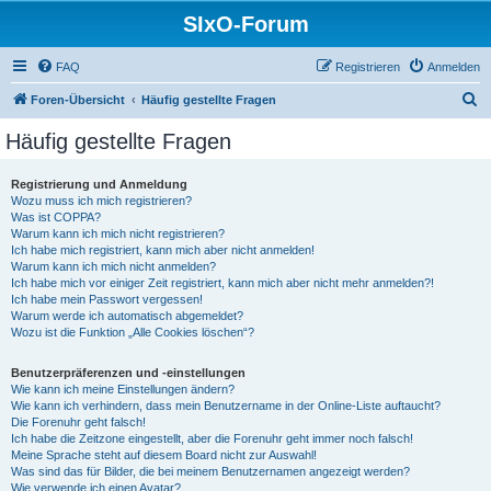
SIxO-Forum
FAQ
Registrieren
Anmelden
S
Foren-Übersicht
Häufig gestellte Fragen
u
Häufig gestellte Fragen
c
h
Registrierung und Anmeldung
Wozu muss ich mich registrieren?
e
Was ist COPPA?
Warum kann ich mich nicht registrieren?
Ich habe mich registriert, kann mich aber nicht anmelden!
Warum kann ich mich nicht anmelden?
Ich habe mich vor einiger Zeit registriert, kann mich aber nicht mehr anmelden?!
Ich habe mein Passwort vergessen!
Warum werde ich automatisch abgemeldet?
Wozu ist die Funktion „Alle Cookies löschen“?
Benutzerpräferenzen und -einstellungen
Wie kann ich meine Einstellungen ändern?
Wie kann ich verhindern, dass mein Benutzername in der Online-Liste auftaucht?
Die Forenuhr geht falsch!
Ich habe die Zeitzone eingestellt, aber die Forenuhr geht immer noch falsch!
Meine Sprache steht auf diesem Board nicht zur Auswahl!
Was sind das für Bilder, die bei meinem Benutzernamen angezeigt werden?
Wie verwende ich einen Avatar?