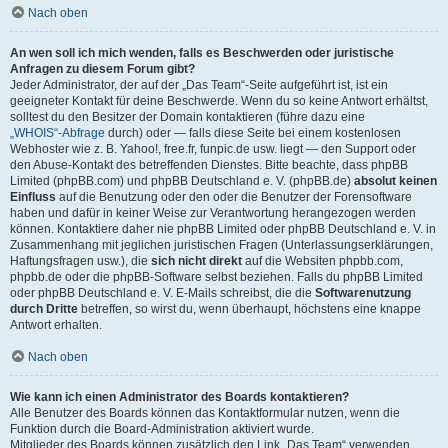
Nach oben
An wen soll ich mich wenden, falls es Beschwerden oder juristische
Anfragen zu diesem Forum gibt?
Jeder Administrator, der auf der „Das Team“-Seite aufgeführt ist, ist ein
geeigneter Kontakt für deine Beschwerde. Wenn du so keine Antwort erhältst,
solltest du den Besitzer der Domain kontaktieren (führe dazu eine
„WHOIS“-Abfrage
durch) oder — falls diese Seite bei einem kostenlosen
Webhoster wie z. B. Yahoo!, free.fr, funpic.de usw. liegt — den Support oder
den Abuse-Kontakt des betreffenden Dienstes. Bitte beachte, dass phpBB
Limited (phpBB.com) und phpBB Deutschland e. V. (phpBB.de)
absolut keinen
Einfluss
auf die Benutzung oder den oder die Benutzer der Forensoftware
haben und dafür in keiner Weise zur Verantwortung herangezogen werden
können. Kontaktiere daher nie phpBB Limited oder phpBB Deutschland e. V. in
Zusammenhang mit jeglichen juristischen Fragen (Unterlassungserklärungen,
Haftungsfragen usw.), die
sich nicht direkt
auf die Websiten phpbb.com,
phpbb.de oder die phpBB-Software selbst beziehen. Falls du phpBB Limited
oder phpBB Deutschland e. V. E-Mails schreibst, die die
Softwarenutzung
durch Dritte
betreffen, so wirst du, wenn überhaupt, höchstens eine knappe
Antwort erhalten.
Nach oben
Wie kann ich einen Administrator des Boards kontaktieren?
Alle Benutzer des Boards können das Kontaktformular nutzen, wenn die
Funktion durch die Board-Administration aktiviert wurde.
Mitglieder des Boards können zusätzlich den Link „Das Team“ verwenden.