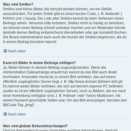
Was sind Smilies?
Smilies sind kleine Bilder, die benutzt werden können, um ein Gefühl
auszudrücken. Für jeden Smilie gibt es einen kurzen Code, z. B. bedeutet :)
fröhlich und :( traurig. Die Liste aller Smilies kannst du beim Verfassen eines
Beitrags sehen. Versuche bitte trotzdem, Smilies nicht zu häufig zu benutzen,
sie können einen Beitrag schnell unlesbar machen und ein Moderator könnte
deshalb deinen Beitrag entsprechend überarbeiten oder gar komplett löschen.
Die Board-Administration kann auch die Anzahl der Smilies begrenzen, die du
in einem Beitrag benutzen kannst.
Nach oben
Kann ich Bilder in meine Beiträge einfügen?
Ja, Bilder können in deinem Beitrag angezeigt werden. Wenn die
Administration Dateianhänge erlaubt hat, kannst du das Bild auch direkt
hochladen. Ansonsten musst du zu einem Bild verlinken, das auf einem
öffentlich zugänglichen Server liegt, z. B. http://www.domain.tld/mein-bild.gif.
Du kannst weder Bilder verlinken, die sich auf deinem eigenen PC befinden
(außer es ist ein öffentlich zugänglicher Server), noch zu Bildern, die nur nach
einer Anmeldung verfügbar sind, z. B. Hotmail- oder Yahoo-Mailboxen, mit
einem Passwort geschützte Seiten usw. Um das Bild anzuzeigen, benutze den
BBCode-Tag „[img]“.
Nach oben
Was sind globale Bekanntmachungen?
Globale Bekanntmachungen beinhalten wichtige Informationen, deshalb