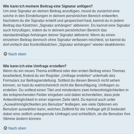
Wie kann ich meinem Beitrag eine Signatur anfügen?
Um eine Signatur an deinen Beitrag anzufügen, musst du zunächst eine
solche in den Einstellungen in deinem persönlichen Bereich entwerfen.
Nachdem du die Signatur erstellt und gespeichert hast, kannst du in jedem
Beitrag das Kästchen „Signatur anhängen“ aktivieren. Du kannst eine Signatur
auch hinzufügen, indem du in deinem persönlichen Bereich das
standardmäßige Anhängen deiner Signatur aktivierst. Wenn du einen
einzelnen Beitrag dennoch ohne Signatur verfassen möchtest, so kannst du
dort einfach das Kontrollkästchen „Signatur anhängen“ wieder deaktivieren.
Nach oben
Wie kann ich eine Umfrage erstellen?
Wenn du ein neues Thema eröffnest oder den ersten Beitrag eines Themas
bearbeitest, findest du ein Register „Umfrage erstellen“ unterhalb des
Formulars zur Beitragserstellung. Solltest du diesen Bereich nicht sehen
können, so hast du wahrscheinlich nicht die Berechtigung, Umfragen zu
erstellen. Du solltest einen Titel und mindestens zwei Antwortmöglichkeiten in
die entsprechenden Felder eingeben und dabei sicherstellen, dass jede
Antwortmöglichkeit in einer eigenen Zeile steht. Du kannst auch unter
„Auswahlmöglichkeiten pro Benutzer“ festlegen, wie viele Optionen ein
Benutzer auswählen kann, welches Zeitlimit für die Umfrage gilt (0 bedeutet
dabei eine zeitlich unbegrenzte Umfrage) und schließlich, ob die Benutzer ihre
Stimme ändern können.
Nach oben