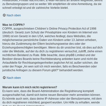
Avatarbilder, Private Nachrichten, E-Mail-Versand an andere Mitglieder, Beitritt
zu Benutzergruppen und so weiter. Wir empfehlen dir eine Anmeldung, da sie
schnell erledigt ist und dir zahlreiche Vorteile bietet.
Nach oben
Was ist COPPA?
COPPA, ausgeschrieben Children’s Online Privacy Protection Act of 1998
(deutsch: Gesetz zum Schutz der Privatsphäre von Kindern im Internet von
1998) ist ein Gesetz in den USA, welches festlegt, dass Websites, die
möglicherweise persönliche Daten von Kindern unter 13 Jahren erheben,
hierzu die Zustimmung der Eltern beziehungsweise des oder der
Erziehungsberechtigten benötigen. Wenn du dir unsicher bist, ob dies auf dich
oder die Website, auf der du dich zu registrieren versuchst, zutrifft, ziehe einen
rechtlichen Beistand zu Rate. Bitte beachte, dass phpBB Limited und der
Besitzer dieses Boards keine Rechtsberatung anbieten kann und nicht die
Anlaufstelle für Rechtsangelegenheiten jeglicher Art ist; außer solchen, die
unter der Frage „An wen soll ich mich wenden, falls es Beschwerden oder
juristische Anfragen zu diesem Forum gibt?“ behandelt werden.
Nach oben
Warum kann ich mich nicht registrieren?
Es kann sein, dass die Board-Administration die Registrierung komplett
ausgeschaltet hat, damit sich keine neuen Benutzer mehr anmelden können.
Es könnte auch sein, dass deine IP-Adresse oder der Benutzername, mit dem
du dich registrieren möchtest, gesperrt wurden. Um Hilfe zu erhalten, wende