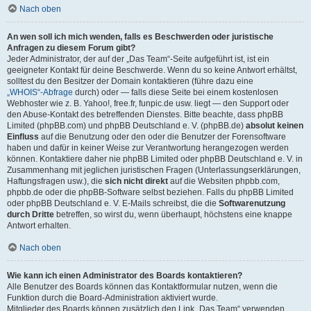
Nach oben
An wen soll ich mich wenden, falls es Beschwerden oder juristische
Anfragen zu diesem Forum gibt?
Jeder Administrator, der auf der „Das Team“-Seite aufgeführt ist, ist ein
geeigneter Kontakt für deine Beschwerde. Wenn du so keine Antwort erhältst,
solltest du den Besitzer der Domain kontaktieren (führe dazu eine
„WHOIS“-Abfrage
durch) oder — falls diese Seite bei einem kostenlosen
Webhoster wie z. B. Yahoo!, free.fr, funpic.de usw. liegt — den Support oder
den Abuse-Kontakt des betreffenden Dienstes. Bitte beachte, dass phpBB
Limited (phpBB.com) und phpBB Deutschland e. V. (phpBB.de)
absolut keinen
Einfluss
auf die Benutzung oder den oder die Benutzer der Forensoftware
haben und dafür in keiner Weise zur Verantwortung herangezogen werden
können. Kontaktiere daher nie phpBB Limited oder phpBB Deutschland e. V. in
Zusammenhang mit jeglichen juristischen Fragen (Unterlassungserklärungen,
Haftungsfragen usw.), die
sich nicht direkt
auf die Websiten phpbb.com,
phpbb.de oder die phpBB-Software selbst beziehen. Falls du phpBB Limited
oder phpBB Deutschland e. V. E-Mails schreibst, die die
Softwarenutzung
durch Dritte
betreffen, so wirst du, wenn überhaupt, höchstens eine knappe
Antwort erhalten.
Nach oben
Wie kann ich einen Administrator des Boards kontaktieren?
Alle Benutzer des Boards können das Kontaktformular nutzen, wenn die
Funktion durch die Board-Administration aktiviert wurde.
Mitglieder des Boards können zusätzlich den Link „Das Team“ verwenden.