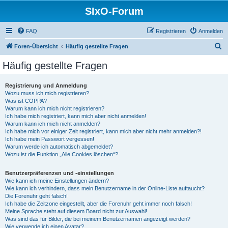
SIxO-Forum
FAQ
Registrieren
Anmelden
S
Foren-Übersicht
Häufig gestellte Fragen
u
Häufig gestellte Fragen
c
h
Registrierung und Anmeldung
Wozu muss ich mich registrieren?
e
Was ist COPPA?
Warum kann ich mich nicht registrieren?
Ich habe mich registriert, kann mich aber nicht anmelden!
Warum kann ich mich nicht anmelden?
Ich habe mich vor einiger Zeit registriert, kann mich aber nicht mehr anmelden?!
Ich habe mein Passwort vergessen!
Warum werde ich automatisch abgemeldet?
Wozu ist die Funktion „Alle Cookies löschen“?
Benutzerpräferenzen und -einstellungen
Wie kann ich meine Einstellungen ändern?
Wie kann ich verhindern, dass mein Benutzername in der Online-Liste auftaucht?
Die Forenuhr geht falsch!
Ich habe die Zeitzone eingestellt, aber die Forenuhr geht immer noch falsch!
Meine Sprache steht auf diesem Board nicht zur Auswahl!
Was sind das für Bilder, die bei meinem Benutzernamen angezeigt werden?
Wie verwende ich einen Avatar?