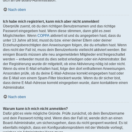
dich an die Board-Administration.
Nach oben
Ich habe mich registriert, kann mich aber nicht anmelden!
Überprüfe zuerst, ob du den richtigen Benutzernamen und das richtige
Passwort eingegeben hast. Wenn diese stimmen, dann gibt es zwei
Möglichkeiten. Wenn
COPPA
aktiviert ist und du angegeben hast, dass du
unter 13 Jahre alt bist, musst du bzw. einer deiner Eltern oder deiner
Erziehungsberechtigten den Anweisungen folgen, die du erhalten hast. Wenn
dies nicht der Fall ist, muss dein Benutzerkonto vielleicht aktiviert werden. Bei
einigen Boards müssen alle neu angemeldeten Mitglieder erst freigeschaltet
werden – entweder musst du dies selbst erledigen oder ein Administrator. Bei
der Registrierung wurde dir mitgeteilt, ob eine Aktivierung nötig ist oder nicht.
Wenn du eine E-Mail erhalten hast, folge den dort enthaltenen Anweisungen.
Ansonsten prüfe, ob du deine E-Mail-Adresse korrekt eingegeben hast oder
die E-Mail von einem Spam-Filter blockiert wurde. Wenn du dir sicher bist,
dass deine E-Mail-Adresse korrekt eingegeben wurde, dann kontaktiere einen
Administrator.
Nach oben
Warum kann ich mich nicht anmelden?
Dafür gibt es viele mögliche Gründe. Prüfe zunächst, ob dein Benutzername
und dein Passwort richtig sind. Wenn dies der Fall ist, wende dich an einen
Board-Administrator, um sicherzugehen, dass du nicht gesperrt wurdest. Es ist
ebenfalls möglich, dass ein Konfigurationsproblem mit der Website vorliegt,