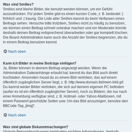
Was sind Smilies?
Smilies sind kleine Bilder, die benutzt werden können, um ein Gefühl
auszudrücken. Für jeden Smilie gibt es einen kurzen Code, z. B. bedeutet :)
fröhlich und :( traurig. Die Liste aller Smilies kannst du beim Verfassen eines
Beitrags sehen. Versuche bitte trotzdem, Smilies nicht zu häufig zu benutzen,
sie können einen Beitrag schnell unlesbar machen und ein Moderator könnte
deshalb deinen Beitrag entsprechend überarbeiten oder gar komplett löschen.
Die Board-Administration kann auch die Anzahl der Smilies begrenzen, die du
in einem Beitrag benutzen kannst.
Nach oben
Kann ich Bilder in meine Beiträge einfügen?
Ja, Bilder können in deinem Beitrag angezeigt werden. Wenn die
Administration Dateianhänge erlaubt hat, kannst du das Bild auch direkt
hochladen. Ansonsten musst du zu einem Bild verlinken, das auf einem
öffentlich zugänglichen Server liegt, z. B. http://www.domain.tld/mein-bild.gif.
Du kannst weder Bilder verlinken, die sich auf deinem eigenen PC befinden
(außer es ist ein öffentlich zugänglicher Server), noch zu Bildern, die nur nach
einer Anmeldung verfügbar sind, z. B. Hotmail- oder Yahoo-Mailboxen, mit
einem Passwort geschützte Seiten usw. Um das Bild anzuzeigen, benutze den
BBCode-Tag „[img]“.
Nach oben
Was sind globale Bekanntmachungen?
Globale Bekanntmachungen beinhalten wichtige Informationen, deshalb