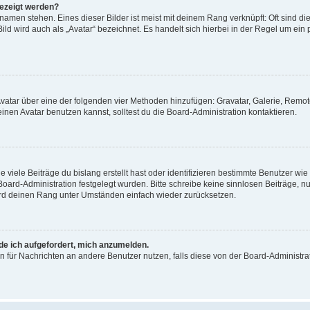
gezeigt werden?
amen stehen. Eines dieser Bilder ist meist mit deinem Rang verknüpft: Oft sind di
ld wird auch als „Avatar“ bezeichnet. Es handelt sich hierbei in der Regel um ein
 Avatar über eine der folgenden vier Methoden hinzufügen: Gravatar, Galerie, Rem
en Avatar benutzen kannst, solltest du die Board-Administration kontaktieren.
viele Beiträge du bislang erstellt hast oder identifizieren bestimmte Benutzer w
 Board-Administration festgelegt wurden. Bitte schreibe keine sinnlosen Beiträge
wird deinen Rang unter Umständen einfach wieder zurücksetzen.
rde ich aufgefordert, mich anzumelden.
ion für Nachrichten an andere Benutzer nutzen, falls diese von der Board-Administ