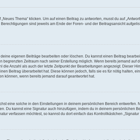
„Neues Thema“ klicken. Um auf einen Beitrag zu antworten, musst du auf „Antworte
e Berechtigungen sind jeweils am Ende der Foren- und der Beitragsansicht aufgeliste
r deine eigenen Beiträge bearbeiten oder löschen. Du kannst einen Beitrag bearbe
inen begrenzten Zeitraum nach seiner Erstellung möglich. Wenn bereits jemand auf de
 die Anzahl als auch der letzte Zeitpunkt der Bearbeitungen angezeigt. Dieser Hi
en Beitrag überarbeitet hat. Diese können jedoch, falls sie es für nötig halten, ei
hen können, wenn bereits jemand darauf geantwortet hat.
st eine solche in den Einstellungen in deinem persönlichen Bereich entwerfen. Na
eren. Du kannst eine Signatur auch hinzufügen, indem du in deinem persönlichen 
atur verfassen möchtest, so kannst du dort einfach das Kontrollkästchen „Signatu