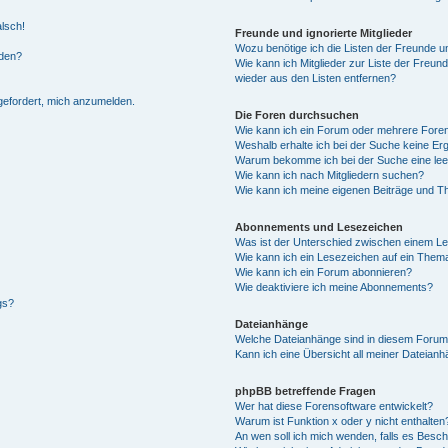
alsch!
Freunde und ignorierte Mitglieder
Wozu benötige ich die Listen der Freunde un
rden?
Wie kann ich Mitglieder zur Liste der Freund
wieder aus den Listen entfernen?
fgefordert, mich anzumelden.
Die Foren durchsuchen
Wie kann ich ein Forum oder mehrere For
Weshalb erhalte ich bei der Suche keine Er
Warum bekomme ich bei der Suche eine lee
Wie kann ich nach Mitgliedern suchen?
Wie kann ich meine eigenen Beiträge und T
Abonnements und Lesezeichen
Was ist der Unterschied zwischen einem L
Wie kann ich ein Lesezeichen auf ein Them
Wie kann ich ein Forum abonnieren?
Wie deaktiviere ich meine Abonnements?
gs?
Dateianhänge
Welche Dateianhänge sind in diesem Forum
Kann ich eine Übersicht all meiner Dateian
phpBB betreffende Fragen
Wer hat diese Forensoftware entwickelt?
Warum ist Funktion x oder y nicht enthalten
An wen soll ich mich wenden, falls es Besc