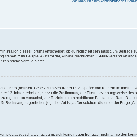
Wie kann ich einen Administrator des Board
istration dieses Forums entscheidet, ob du registriert sein musst, um Beiträge zu s
ung stehen: zum Beispiel Avatarbilder, Private Nachrichten, E-Mail-Versand an ander
 zahlreiche Vorteile bietet.
t of 1998 (deutsch: Gesetz zum Schutz der Privatsphäre von Kindern im Internet vo
unter 13 Jahren erheben, hierzu die Zustimmung der Eltern beziehungsweise des o
h zu registrieren versuchst, zutrifft, ziehe einen rechtlichen Beistand zu Rate. Bit
für Rechtsangelegenheiten jeglicher Art ist; außer solchen, die unter der Frage „
.
g komplett ausgeschaltet hat, damit sich keine neuen Benutzer mehr anmelden könn