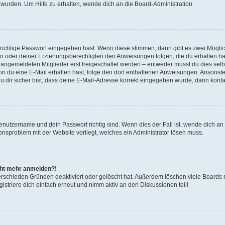
 wurden. Um Hilfe zu erhalten, wende dich an die Board-Administration.
 richtige Passwort eingegeben hast. Wenn diese stimmen, dann gibt es zwei Mögl
tern oder deiner Erziehungsberechtigten den Anweisungen folgen, die du erhalten ha
u angemeldeten Mitglieder erst freigeschaltet werden – entweder musst du dies selbs
. Wenn du eine E-Mail erhalten hast, folge den dort enthaltenen Anweisungen. Ansons
 dir sicher bist, dass deine E-Mail-Adresse korrekt eingegeben wurde, dann kontak
Benutzername und dein Passwort richtig sind. Wenn dies der Fall ist, wende dich a
ionsproblem mit der Website vorliegt, welches ein Administrator lösen muss.
icht mehr anmelden?!
erschieden Gründen deaktiviert oder gelöscht hat. Außerdem löschen viele Boards r
triere dich einfach erneut und nimm aktiv an den Diskussionen teil!