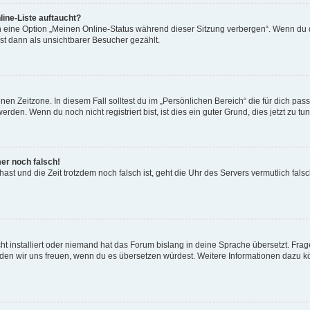
ine-Liste auftaucht?
n eine Option „Meinen Online-Status während dieser Sitzung verbergen“. Wenn du d
st dann als unsichtbarer Besucher gezählt.
en Zeitzone. In diesem Fall solltest du im „Persönlichen Bereich“ die für dich passe
den. Wenn du noch nicht registriert bist, ist dies ein guter Grund, dies jetzt zu tun
mer noch falsch!
t hast und die Zeit trotzdem noch falsch ist, geht die Uhr des Servers vermutlich fal
t installiert oder niemand hat das Forum bislang in deine Sprache übersetzt. Frag
, würden wir uns freuen, wenn du es übersetzen würdest. Weitere Informationen dazu