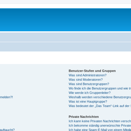
Benutzer-Stufen und Gruppen
Was sind Administratoren?
Was sind Moderatoren?
Was sind Benutzergruppen?
Wo finde ich die Benutzergruppen und wie tr
Wie werde ich Gruppenleiter?
anmelden?!
Weshalb werden verschiedene Benutzergrupp
Was ist eine Hauptgruppe?
Was bedeutet der „Das Team“-Link auf der S
Private Nachrichten
Ich kann keine Privaten Nachrichten versch
Ich bekomme ständig unerwünschte Private
auftaucht?
Ich habe eine Spam-E-Mail von einem Mitgli