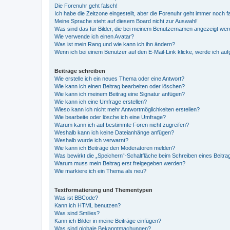
Die Forenuhr geht falsch!
Ich habe die Zeitzone eingestellt, aber die Forenuhr geht immer noch f
Meine Sprache steht auf diesem Board nicht zur Auswahl!
Was sind das für Bilder, die bei meinem Benutzernamen angezeigt we
Wie verwende ich einen Avatar?
Was ist mein Rang und wie kann ich ihn ändern?
Wenn ich bei einem Benutzer auf den E-Mail-Link klicke, werde ich au
Beiträge schreiben
Wie erstelle ich ein neues Thema oder eine Antwort?
Wie kann ich einen Beitrag bearbeiten oder löschen?
Wie kann ich meinem Beitrag eine Signatur anfügen?
Wie kann ich eine Umfrage erstellen?
Wieso kann ich nicht mehr Antwortmöglichkeiten erstellen?
Wie bearbeite oder lösche ich eine Umfrage?
Warum kann ich auf bestimmte Foren nicht zugreifen?
Weshalb kann ich keine Dateianhänge anfügen?
Weshalb wurde ich verwarnt?
Wie kann ich Beiträge den Moderatoren melden?
Was bewirkt die „Speichern“-Schaltfläche beim Schreiben eines Beitra
Warum muss mein Beitrag erst freigegeben werden?
Wie markiere ich ein Thema als neu?
Textformatierung und Thementypen
Was ist BBCode?
Kann ich HTML benutzen?
Was sind Smilies?
Kann ich Bilder in meine Beiträge einfügen?
Was sind globale Bekanntmachungen?