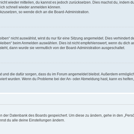
 nicht wieder mitteilen, du kannst es jedoch zurücksetzen. Dies machst du, indem 
 dich schnell wieder anmelden können.
ückzusetzen, so wende dich an die Board-Administration.
en“ nicht auswählst, wirst du nur für eine Sitzung angemeldet. Dies verhindert 
leiben“ beim Anmelden auswählen. Dies ist nicht empfehlenswert, wenn du dich an
 steht, dann wurde sie vermutlich von der Board-Administration ausgeschaltet.
 hat und die dafür sorgen, dass du im Forum angemeldet bleibst. Außerdem ermögli
tiviert wurden. Wenn du Probleme bei der An- oder Abmeldung hast, kann es helfen
n in der Datenbank des Boards gespeichert. Um diese zu ändern, gehe in den „Persö
nst du alle deine Einstellungen ändern.