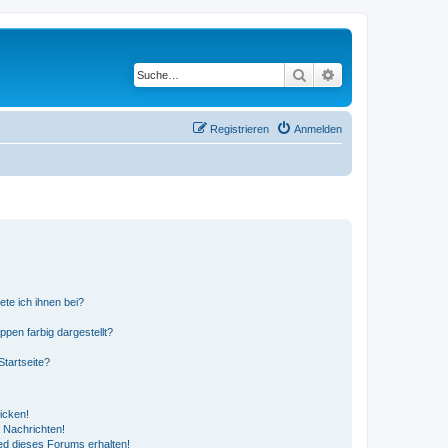
Suche
Erweiterte Suche
Registrieren
Anmelden
ete ich ihnen bei?
en farbig dargestellt?
tartseite?
icken!
 Nachrichten!
ed dieses Forums erhalten!