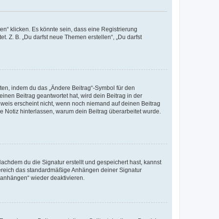
n“ klicken. Es könnte sein, dass eine Registrierung
t. Z. B. „Du darfst neue Themen erstellen“, „Du darfst
iten, indem du das „Ändere Beitrag“-Symbol für den
inen Beitrag geantwortet hat, wird dein Beitrag in der
nweis erscheint nicht, wenn noch niemand auf deinen Beitrag
ne Notiz hinterlassen, warum dein Beitrag überarbeitet wurde.
chdem du die Signatur erstellt und gespeichert hast, kannst
Bereich das standardmäßige Anhängen deiner Signatur
r anhängen“ wieder deaktivieren.