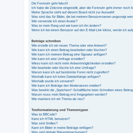
Die Forenuhr geht falsch!
Ich habe die Zeitzone eingestellt, aber die Forenuhr geht immer noch f
Meine Sprache steht auf diesem Board nicht zur Auswahl!
Was sind das für Bilder, die bei meinem Benutzernamen angezeigt we
Wie verwende ich einen Avatar?
Was ist mein Rang und wie kann ich ihn ändern?
Wenn ich bei einem Benutzer auf den E-Mail-Link klicke, werde ich au
Beiträge schreiben
Wie erstelle ich ein neues Thema oder eine Antwort?
Wie kann ich einen Beitrag bearbeiten oder löschen?
Wie kann ich meinem Beitrag eine Signatur anfügen?
Wie kann ich eine Umfrage erstellen?
Wieso kann ich nicht mehr Antwortmöglichkeiten erstellen?
Wie bearbeite oder lösche ich eine Umfrage?
Warum kann ich auf bestimmte Foren nicht zugreifen?
Weshalb kann ich keine Dateianhänge anfügen?
Weshalb wurde ich verwarnt?
Wie kann ich Beiträge den Moderatoren melden?
Was bewirkt die „Speichern“-Schaltfläche beim Schreiben eines Beitra
Warum muss mein Beitrag erst freigegeben werden?
Wie markiere ich ein Thema als neu?
Textformatierung und Thementypen
Was ist BBCode?
Kann ich HTML benutzen?
Was sind Smilies?
Kann ich Bilder in meine Beiträge einfügen?
Was sind globale Bekanntmachungen?