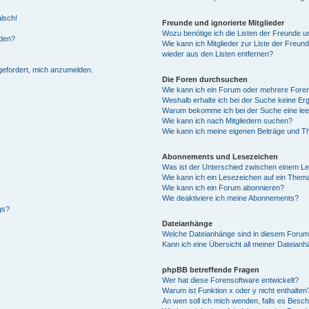
alsch!
Freunde und ignorierte Mitglieder
Wozu benötige ich die Listen der Freunde un
rden?
Wie kann ich Mitglieder zur Liste der Freund
wieder aus den Listen entfernen?
fgefordert, mich anzumelden.
Die Foren durchsuchen
Wie kann ich ein Forum oder mehrere For
Weshalb erhalte ich bei der Suche keine Er
Warum bekomme ich bei der Suche eine lee
Wie kann ich nach Mitgliedern suchen?
Wie kann ich meine eigenen Beiträge und T
Abonnements und Lesezeichen
Was ist der Unterschied zwischen einem L
Wie kann ich ein Lesezeichen auf ein Them
Wie kann ich ein Forum abonnieren?
Wie deaktiviere ich meine Abonnements?
gs?
Dateianhänge
Welche Dateianhänge sind in diesem Forum
Kann ich eine Übersicht all meiner Dateian
phpBB betreffende Fragen
Wer hat diese Forensoftware entwickelt?
Warum ist Funktion x oder y nicht enthalten
An wen soll ich mich wenden, falls es Besc