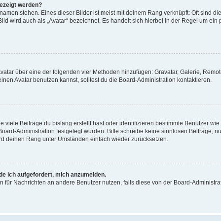
gezeigt werden?
amen stehen. Eines dieser Bilder ist meist mit deinem Rang verknüpft: Oft sind di
ld wird auch als „Avatar“ bezeichnet. Es handelt sich hierbei in der Regel um ein
 Avatar über eine der folgenden vier Methoden hinzufügen: Gravatar, Galerie, Rem
en Avatar benutzen kannst, solltest du die Board-Administration kontaktieren.
viele Beiträge du bislang erstellt hast oder identifizieren bestimmte Benutzer w
 Board-Administration festgelegt wurden. Bitte schreibe keine sinnlosen Beiträge
wird deinen Rang unter Umständen einfach wieder zurücksetzen.
rde ich aufgefordert, mich anzumelden.
ion für Nachrichten an andere Benutzer nutzen, falls diese von der Board-Administ