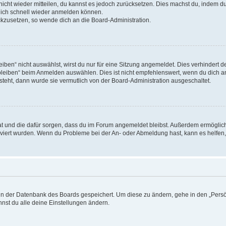
 nicht wieder mitteilen, du kannst es jedoch zurücksetzen. Dies machst du, indem 
 dich schnell wieder anmelden können.
ückzusetzen, so wende dich an die Board-Administration.
en“ nicht auswählst, wirst du nur für eine Sitzung angemeldet. Dies verhindert 
leiben“ beim Anmelden auswählen. Dies ist nicht empfehlenswert, wenn du dich an
 steht, dann wurde sie vermutlich von der Board-Administration ausgeschaltet.
 hat und die dafür sorgen, dass du im Forum angemeldet bleibst. Außerdem ermögli
tiviert wurden. Wenn du Probleme bei der An- oder Abmeldung hast, kann es helfen
n in der Datenbank des Boards gespeichert. Um diese zu ändern, gehe in den „Persö
nst du alle deine Einstellungen ändern.