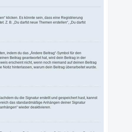
n“ klicken. Es könnte sein, dass eine Registrierung
t. Z. B. „Du darfst neue Themen erstellen“, „Du darfst
iten, indem du das „Ändere Beitrag“-Symbol für den
inen Beitrag geantwortet hat, wird dein Beitrag in der
nweis erscheint nicht, wenn noch niemand auf deinen Beitrag
ne Notiz hinterlassen, warum dein Beitrag überarbeitet wurde.
chdem du die Signatur erstellt und gespeichert hast, kannst
Bereich das standardmäßige Anhängen deiner Signatur
r anhängen“ wieder deaktivieren.