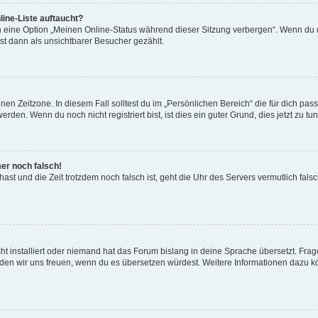
ine-Liste auftaucht?
n eine Option „Meinen Online-Status während dieser Sitzung verbergen“. Wenn du d
st dann als unsichtbarer Besucher gezählt.
en Zeitzone. In diesem Fall solltest du im „Persönlichen Bereich“ die für dich passe
den. Wenn du noch nicht registriert bist, ist dies ein guter Grund, dies jetzt zu tun
mer noch falsch!
t hast und die Zeit trotzdem noch falsch ist, geht die Uhr des Servers vermutlich fal
t installiert oder niemand hat das Forum bislang in deine Sprache übersetzt. Frag
, würden wir uns freuen, wenn du es übersetzen würdest. Weitere Informationen dazu