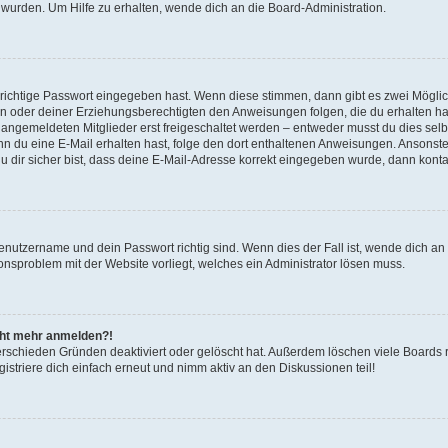
 wurden. Um Hilfe zu erhalten, wende dich an die Board-Administration.
 richtige Passwort eingegeben hast. Wenn diese stimmen, dann gibt es zwei Mögl
tern oder deiner Erziehungsberechtigten den Anweisungen folgen, die du erhalten ha
u angemeldeten Mitglieder erst freigeschaltet werden – entweder musst du dies selbs
. Wenn du eine E-Mail erhalten hast, folge den dort enthaltenen Anweisungen. Ansons
 dir sicher bist, dass deine E-Mail-Adresse korrekt eingegeben wurde, dann kontak
Benutzername und dein Passwort richtig sind. Wenn dies der Fall ist, wende dich a
ionsproblem mit der Website vorliegt, welches ein Administrator lösen muss.
icht mehr anmelden?!
erschieden Gründen deaktiviert oder gelöscht hat. Außerdem löschen viele Boards r
triere dich einfach erneut und nimm aktiv an den Diskussionen teil!