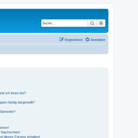
Suche
Erweiterte Suche
Registrieren
Anmelden
ete ich ihnen bei?
en farbig dargestellt?
tartseite?
icken!
 Nachrichten!
ed dieses Forums erhalten!