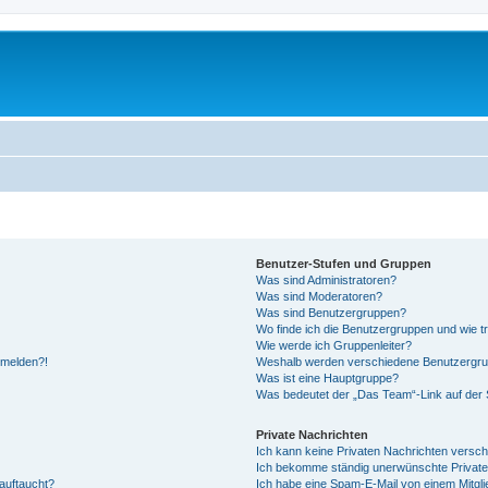
Benutzer-Stufen und Gruppen
Was sind Administratoren?
Was sind Moderatoren?
Was sind Benutzergruppen?
Wo finde ich die Benutzergruppen und wie tr
Wie werde ich Gruppenleiter?
anmelden?!
Weshalb werden verschiedene Benutzergrupp
Was ist eine Hauptgruppe?
Was bedeutet der „Das Team“-Link auf der S
Private Nachrichten
Ich kann keine Privaten Nachrichten versch
Ich bekomme ständig unerwünschte Private
auftaucht?
Ich habe eine Spam-E-Mail von einem Mitgli