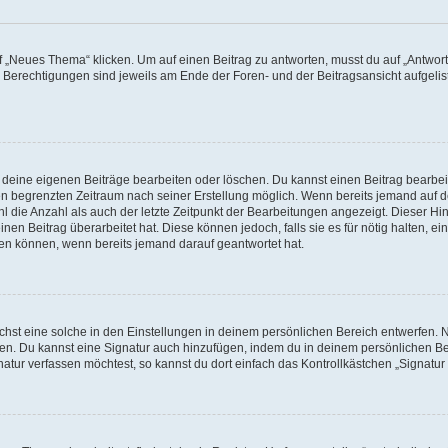
„Neues Thema“ klicken. Um auf einen Beitrag zu antworten, musst du auf „Antworte
e Berechtigungen sind jeweils am Ende der Foren- und der Beitragsansicht aufgeliste
r deine eigenen Beiträge bearbeiten oder löschen. Du kannst einen Beitrag bearbe
inen begrenzten Zeitraum nach seiner Erstellung möglich. Wenn bereits jemand auf de
 die Anzahl als auch der letzte Zeitpunkt der Bearbeitungen angezeigt. Dieser Hi
en Beitrag überarbeitet hat. Diese können jedoch, falls sie es für nötig halten, ei
hen können, wenn bereits jemand darauf geantwortet hat.
st eine solche in den Einstellungen in deinem persönlichen Bereich entwerfen. Na
eren. Du kannst eine Signatur auch hinzufügen, indem du in deinem persönlichen 
atur verfassen möchtest, so kannst du dort einfach das Kontrollkästchen „Signatu