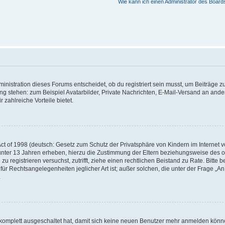
Wie kann ich einen Administrator des Board
istration dieses Forums entscheidet, ob du registriert sein musst, um Beiträge zu s
ung stehen: zum Beispiel Avatarbilder, Private Nachrichten, E-Mail-Versand an ander
 zahlreiche Vorteile bietet.
t of 1998 (deutsch: Gesetz zum Schutz der Privatsphäre von Kindern im Internet vo
unter 13 Jahren erheben, hierzu die Zustimmung der Eltern beziehungsweise des o
h zu registrieren versuchst, zutrifft, ziehe einen rechtlichen Beistand zu Rate. Bit
für Rechtsangelegenheiten jeglicher Art ist; außer solchen, die unter der Frage „
.
g komplett ausgeschaltet hat, damit sich keine neuen Benutzer mehr anmelden könn