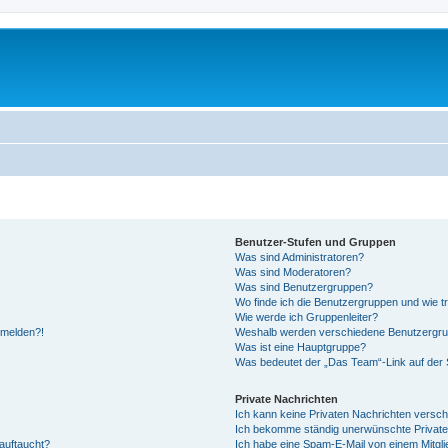
Benutzer-Stufen und Gruppen
Was sind Administratoren?
Was sind Moderatoren?
Was sind Benutzergruppen?
Wo finde ich die Benutzergruppen und wie tr
Wie werde ich Gruppenleiter?
anmelden?!
Weshalb werden verschiedene Benutzergrupp
Was ist eine Hauptgruppe?
Was bedeutet der „Das Team“-Link auf der S
Private Nachrichten
Ich kann keine Privaten Nachrichten versch
Ich bekomme ständig unerwünschte Private
auftaucht?
Ich habe eine Spam-E-Mail von einem Mitgli