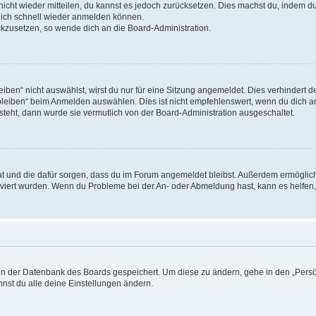
 nicht wieder mitteilen, du kannst es jedoch zurücksetzen. Dies machst du, indem 
 dich schnell wieder anmelden können.
ückzusetzen, so wende dich an die Board-Administration.
en“ nicht auswählst, wirst du nur für eine Sitzung angemeldet. Dies verhindert 
leiben“ beim Anmelden auswählen. Dies ist nicht empfehlenswert, wenn du dich an
 steht, dann wurde sie vermutlich von der Board-Administration ausgeschaltet.
 hat und die dafür sorgen, dass du im Forum angemeldet bleibst. Außerdem ermögli
tiviert wurden. Wenn du Probleme bei der An- oder Abmeldung hast, kann es helfen
n in der Datenbank des Boards gespeichert. Um diese zu ändern, gehe in den „Persö
nst du alle deine Einstellungen ändern.