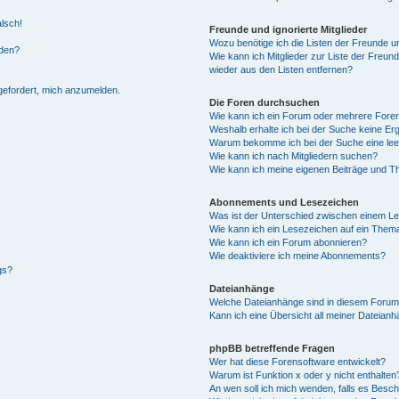
alsch!
Freunde und ignorierte Mitglieder
Wozu benötige ich die Listen der Freunde un
rden?
Wie kann ich Mitglieder zur Liste der Freund
wieder aus den Listen entfernen?
fgefordert, mich anzumelden.
Die Foren durchsuchen
Wie kann ich ein Forum oder mehrere For
Weshalb erhalte ich bei der Suche keine Er
Warum bekomme ich bei der Suche eine lee
Wie kann ich nach Mitgliedern suchen?
Wie kann ich meine eigenen Beiträge und T
Abonnements und Lesezeichen
Was ist der Unterschied zwischen einem L
Wie kann ich ein Lesezeichen auf ein Them
Wie kann ich ein Forum abonnieren?
Wie deaktiviere ich meine Abonnements?
gs?
Dateianhänge
Welche Dateianhänge sind in diesem Forum
Kann ich eine Übersicht all meiner Dateian
phpBB betreffende Fragen
Wer hat diese Forensoftware entwickelt?
Warum ist Funktion x oder y nicht enthalten
An wen soll ich mich wenden, falls es Besc