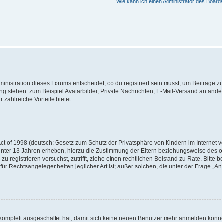
Wie kann ich einen Administrator des Board
istration dieses Forums entscheidet, ob du registriert sein musst, um Beiträge zu s
ung stehen: zum Beispiel Avatarbilder, Private Nachrichten, E-Mail-Versand an ander
 zahlreiche Vorteile bietet.
t of 1998 (deutsch: Gesetz zum Schutz der Privatsphäre von Kindern im Internet vo
unter 13 Jahren erheben, hierzu die Zustimmung der Eltern beziehungsweise des o
h zu registrieren versuchst, zutrifft, ziehe einen rechtlichen Beistand zu Rate. Bit
für Rechtsangelegenheiten jeglicher Art ist; außer solchen, die unter der Frage „
.
g komplett ausgeschaltet hat, damit sich keine neuen Benutzer mehr anmelden könn