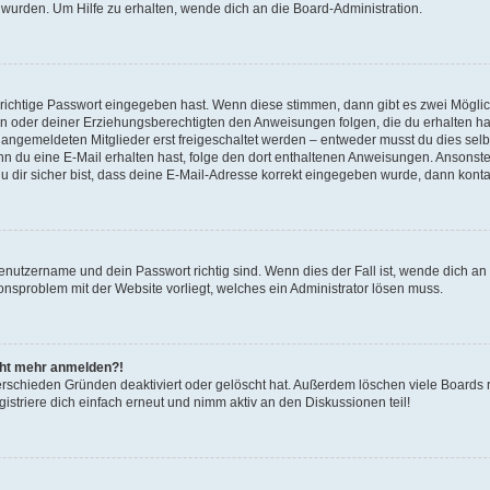
 wurden. Um Hilfe zu erhalten, wende dich an die Board-Administration.
 richtige Passwort eingegeben hast. Wenn diese stimmen, dann gibt es zwei Mögl
tern oder deiner Erziehungsberechtigten den Anweisungen folgen, die du erhalten ha
u angemeldeten Mitglieder erst freigeschaltet werden – entweder musst du dies selbs
. Wenn du eine E-Mail erhalten hast, folge den dort enthaltenen Anweisungen. Ansons
 dir sicher bist, dass deine E-Mail-Adresse korrekt eingegeben wurde, dann kontak
Benutzername und dein Passwort richtig sind. Wenn dies der Fall ist, wende dich a
ionsproblem mit der Website vorliegt, welches ein Administrator lösen muss.
icht mehr anmelden?!
erschieden Gründen deaktiviert oder gelöscht hat. Außerdem löschen viele Boards r
triere dich einfach erneut und nimm aktiv an den Diskussionen teil!