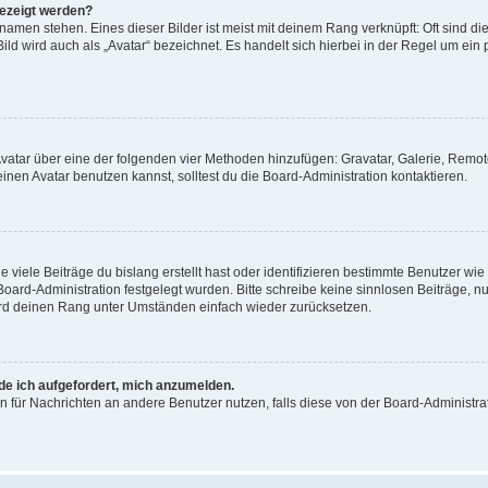
gezeigt werden?
amen stehen. Eines dieser Bilder ist meist mit deinem Rang verknüpft: Oft sind di
ld wird auch als „Avatar“ bezeichnet. Es handelt sich hierbei in der Regel um ein
 Avatar über eine der folgenden vier Methoden hinzufügen: Gravatar, Galerie, Rem
en Avatar benutzen kannst, solltest du die Board-Administration kontaktieren.
viele Beiträge du bislang erstellt hast oder identifizieren bestimmte Benutzer w
 Board-Administration festgelegt wurden. Bitte schreibe keine sinnlosen Beiträge
wird deinen Rang unter Umständen einfach wieder zurücksetzen.
rde ich aufgefordert, mich anzumelden.
ion für Nachrichten an andere Benutzer nutzen, falls diese von der Board-Administ