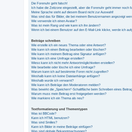
Die Forenuhr geht falsch!
Ich habe die Zeitzone eingestellt, aber die Forenuhr geht immer noch f
Meine Sprache steht auf diesem Board nicht zur Auswahl!
Was sind das für Bilder, die bei meinem Benutzernamen angezeigt we
Wie verwende ich einen Avatar?
Was ist mein Rang und wie kann ich ihn ändern?
Wenn ich bei einem Benutzer auf den E-Mail-Link klicke, werde ich au
Beiträge schreiben
Wie erstelle ich ein neues Thema oder eine Antwort?
Wie kann ich einen Beitrag bearbeiten oder löschen?
Wie kann ich meinem Beitrag eine Signatur anfügen?
Wie kann ich eine Umfrage erstellen?
Wieso kann ich nicht mehr Antwortmöglichkeiten erstellen?
Wie bearbeite oder lösche ich eine Umfrage?
Warum kann ich auf bestimmte Foren nicht zugreifen?
Weshalb kann ich keine Dateianhänge anfügen?
Weshalb wurde ich verwarnt?
Wie kann ich Beiträge den Moderatoren melden?
Was bewirkt die „Speichern“-Schaltfläche beim Schreiben eines Beitra
Warum muss mein Beitrag erst freigegeben werden?
Wie markiere ich ein Thema als neu?
Textformatierung und Thementypen
Was ist BBCode?
Kann ich HTML benutzen?
Was sind Smilies?
Kann ich Bilder in meine Beiträge einfügen?
Was sind globale Bekanntmachungen?