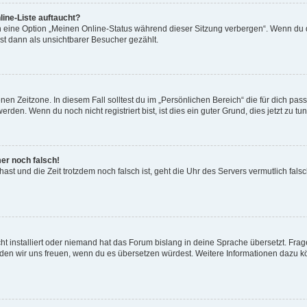
ine-Liste auftaucht?
n eine Option „Meinen Online-Status während dieser Sitzung verbergen“. Wenn du d
st dann als unsichtbarer Besucher gezählt.
en Zeitzone. In diesem Fall solltest du im „Persönlichen Bereich“ die für dich passe
den. Wenn du noch nicht registriert bist, ist dies ein guter Grund, dies jetzt zu tun
mer noch falsch!
t hast und die Zeit trotzdem noch falsch ist, geht die Uhr des Servers vermutlich fal
t installiert oder niemand hat das Forum bislang in deine Sprache übersetzt. Frag
, würden wir uns freuen, wenn du es übersetzen würdest. Weitere Informationen dazu