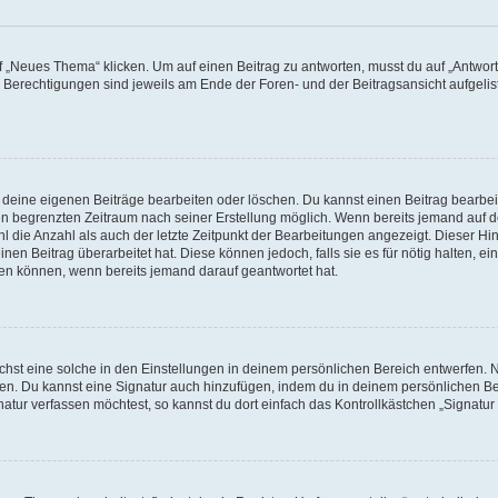
„Neues Thema“ klicken. Um auf einen Beitrag zu antworten, musst du auf „Antworte
e Berechtigungen sind jeweils am Ende der Foren- und der Beitragsansicht aufgeliste
r deine eigenen Beiträge bearbeiten oder löschen. Du kannst einen Beitrag bearbe
inen begrenzten Zeitraum nach seiner Erstellung möglich. Wenn bereits jemand auf de
 die Anzahl als auch der letzte Zeitpunkt der Bearbeitungen angezeigt. Dieser Hi
en Beitrag überarbeitet hat. Diese können jedoch, falls sie es für nötig halten, ei
hen können, wenn bereits jemand darauf geantwortet hat.
st eine solche in den Einstellungen in deinem persönlichen Bereich entwerfen. Na
eren. Du kannst eine Signatur auch hinzufügen, indem du in deinem persönlichen 
atur verfassen möchtest, so kannst du dort einfach das Kontrollkästchen „Signatu