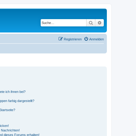
Suche
Erweiterte Suche
Registrieren
Anmelden
ete ich ihnen bei?
en farbig dargestellt?
tartseite?
icken!
 Nachrichten!
ed dieses Forums erhalten!