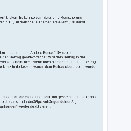
n“ klicken. Es könnte sein, dass eine Registrierung
t. Z. B. „Du darfst neue Themen erstellen“, „Du darfst
iten, indem du das „Ändere Beitrag“-Symbol für den
inen Beitrag geantwortet hat, wird dein Beitrag in der
nweis erscheint nicht, wenn noch niemand auf deinen Beitrag
ne Notiz hinterlassen, warum dein Beitrag überarbeitet wurde.
chdem du die Signatur erstellt und gespeichert hast, kannst
Bereich das standardmäßige Anhängen deiner Signatur
r anhängen“ wieder deaktivieren.