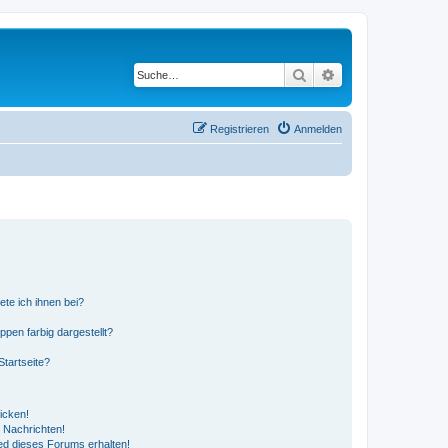
Suche
Erweiterte Suche
Registrieren
Anmelden
ete ich ihnen bei?
en farbig dargestellt?
tartseite?
icken!
 Nachrichten!
ed dieses Forums erhalten!