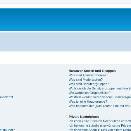
Benutzer-Stufen und Gruppen
Was sind Administratoren?
Was sind Moderatoren?
Was sind Benutzergruppen?
Wo finde ich die Benutzergruppen und wie tr
Wie werde ich Gruppenleiter?
anmelden?!
Weshalb werden verschiedene Benutzergrupp
Was ist eine Hauptgruppe?
Was bedeutet der „Das Team“-Link auf der S
Private Nachrichten
Ich kann keine Privaten Nachrichten versch
Ich bekomme ständig unerwünschte Private
auftaucht?
Ich habe eine Spam-E-Mail von einem Mitgli