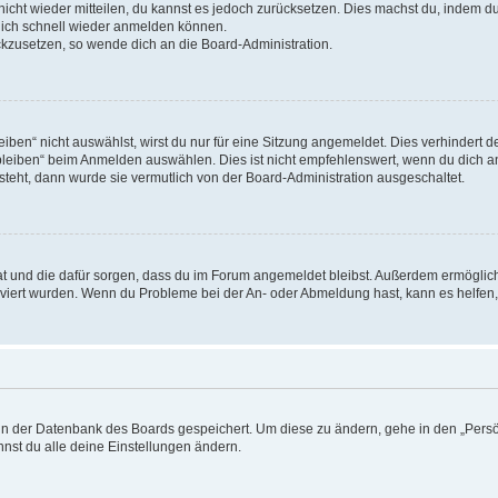
 nicht wieder mitteilen, du kannst es jedoch zurücksetzen. Dies machst du, indem 
 dich schnell wieder anmelden können.
ückzusetzen, so wende dich an die Board-Administration.
en“ nicht auswählst, wirst du nur für eine Sitzung angemeldet. Dies verhindert 
leiben“ beim Anmelden auswählen. Dies ist nicht empfehlenswert, wenn du dich an
 steht, dann wurde sie vermutlich von der Board-Administration ausgeschaltet.
 hat und die dafür sorgen, dass du im Forum angemeldet bleibst. Außerdem ermögli
tiviert wurden. Wenn du Probleme bei der An- oder Abmeldung hast, kann es helfen
n in der Datenbank des Boards gespeichert. Um diese zu ändern, gehe in den „Persö
nst du alle deine Einstellungen ändern.