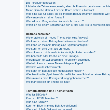
Die Forenuhr geht falsch!
Ich habe die Zeitzone eingestellt, aber die Forenuhr geht immer noch f
Meine Sprache steht auf diesem Board nicht zur Auswahl!
Was sind das für Bilder, die bei meinem Benutzernamen angezeigt we
Wie verwende ich einen Avatar?
Was ist mein Rang und wie kann ich ihn ändern?
Wenn ich bei einem Benutzer auf den E-Mail-Link klicke, werde ich au
Beiträge schreiben
Wie erstelle ich ein neues Thema oder eine Antwort?
Wie kann ich einen Beitrag bearbeiten oder löschen?
Wie kann ich meinem Beitrag eine Signatur anfügen?
Wie kann ich eine Umfrage erstellen?
Wieso kann ich nicht mehr Antwortmöglichkeiten erstellen?
Wie bearbeite oder lösche ich eine Umfrage?
Warum kann ich auf bestimmte Foren nicht zugreifen?
Weshalb kann ich keine Dateianhänge anfügen?
Weshalb wurde ich verwarnt?
Wie kann ich Beiträge den Moderatoren melden?
Was bewirkt die „Speichern“-Schaltfläche beim Schreiben eines Beitra
Warum muss mein Beitrag erst freigegeben werden?
Wie markiere ich ein Thema als neu?
Textformatierung und Thementypen
Was ist BBCode?
Kann ich HTML benutzen?
Was sind Smilies?
Kann ich Bilder in meine Beiträge einfügen?
Was sind globale Bekanntmachungen?