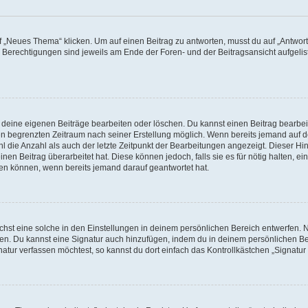
„Neues Thema“ klicken. Um auf einen Beitrag zu antworten, musst du auf „Antworte
e Berechtigungen sind jeweils am Ende der Foren- und der Beitragsansicht aufgeliste
r deine eigenen Beiträge bearbeiten oder löschen. Du kannst einen Beitrag bearbe
inen begrenzten Zeitraum nach seiner Erstellung möglich. Wenn bereits jemand auf de
 die Anzahl als auch der letzte Zeitpunkt der Bearbeitungen angezeigt. Dieser Hi
en Beitrag überarbeitet hat. Diese können jedoch, falls sie es für nötig halten, ei
hen können, wenn bereits jemand darauf geantwortet hat.
st eine solche in den Einstellungen in deinem persönlichen Bereich entwerfen. Na
eren. Du kannst eine Signatur auch hinzufügen, indem du in deinem persönlichen 
atur verfassen möchtest, so kannst du dort einfach das Kontrollkästchen „Signatu