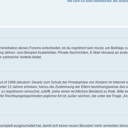
Wie kann ich einen Administrator des Board
istration dieses Forums entscheidet, ob du registriert sein musst, um Beiträge zu s
ung stehen: zum Beispiel Avatarbilder, Private Nachrichten, E-Mail-Versand an ander
 zahlreiche Vorteile bietet.
t of 1998 (deutsch: Gesetz zum Schutz der Privatsphäre von Kindern im Internet vo
unter 13 Jahren erheben, hierzu die Zustimmung der Eltern beziehungsweise des o
h zu registrieren versuchst, zutrifft, ziehe einen rechtlichen Beistand zu Rate. Bit
für Rechtsangelegenheiten jeglicher Art ist; außer solchen, die unter der Frage „
.
g komplett ausgeschaltet hat, damit sich keine neuen Benutzer mehr anmelden könn