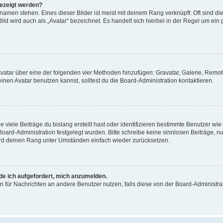
gezeigt werden?
amen stehen. Eines dieser Bilder ist meist mit deinem Rang verknüpft: Oft sind di
ld wird auch als „Avatar“ bezeichnet. Es handelt sich hierbei in der Regel um ein
 Avatar über eine der folgenden vier Methoden hinzufügen: Gravatar, Galerie, Rem
en Avatar benutzen kannst, solltest du die Board-Administration kontaktieren.
viele Beiträge du bislang erstellt hast oder identifizieren bestimmte Benutzer w
 Board-Administration festgelegt wurden. Bitte schreibe keine sinnlosen Beiträge
wird deinen Rang unter Umständen einfach wieder zurücksetzen.
rde ich aufgefordert, mich anzumelden.
ion für Nachrichten an andere Benutzer nutzen, falls diese von der Board-Administ