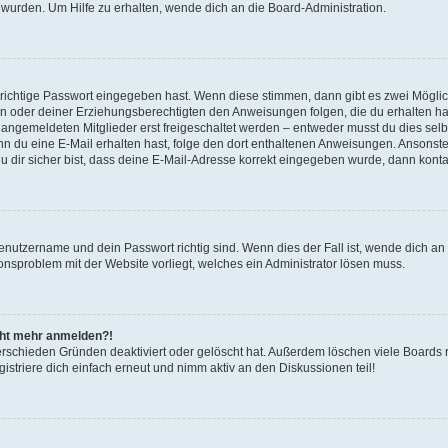
 wurden. Um Hilfe zu erhalten, wende dich an die Board-Administration.
 richtige Passwort eingegeben hast. Wenn diese stimmen, dann gibt es zwei Mögl
tern oder deiner Erziehungsberechtigten den Anweisungen folgen, die du erhalten ha
u angemeldeten Mitglieder erst freigeschaltet werden – entweder musst du dies selbs
. Wenn du eine E-Mail erhalten hast, folge den dort enthaltenen Anweisungen. Ansons
 dir sicher bist, dass deine E-Mail-Adresse korrekt eingegeben wurde, dann kontak
Benutzername und dein Passwort richtig sind. Wenn dies der Fall ist, wende dich a
ionsproblem mit der Website vorliegt, welches ein Administrator lösen muss.
icht mehr anmelden?!
erschieden Gründen deaktiviert oder gelöscht hat. Außerdem löschen viele Boards r
triere dich einfach erneut und nimm aktiv an den Diskussionen teil!