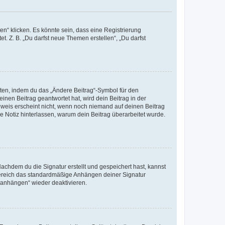
n“ klicken. Es könnte sein, dass eine Registrierung
t. Z. B. „Du darfst neue Themen erstellen“, „Du darfst
iten, indem du das „Ändere Beitrag“-Symbol für den
inen Beitrag geantwortet hat, wird dein Beitrag in der
nweis erscheint nicht, wenn noch niemand auf deinen Beitrag
ne Notiz hinterlassen, warum dein Beitrag überarbeitet wurde.
chdem du die Signatur erstellt und gespeichert hast, kannst
Bereich das standardmäßige Anhängen deiner Signatur
r anhängen“ wieder deaktivieren.