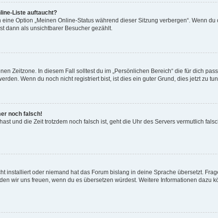
ine-Liste auftaucht?
n eine Option „Meinen Online-Status während dieser Sitzung verbergen“. Wenn du d
st dann als unsichtbarer Besucher gezählt.
en Zeitzone. In diesem Fall solltest du im „Persönlichen Bereich“ die für dich passe
den. Wenn du noch nicht registriert bist, ist dies ein guter Grund, dies jetzt zu tun
mer noch falsch!
t hast und die Zeit trotzdem noch falsch ist, geht die Uhr des Servers vermutlich fal
t installiert oder niemand hat das Forum bislang in deine Sprache übersetzt. Frag
, würden wir uns freuen, wenn du es übersetzen würdest. Weitere Informationen dazu