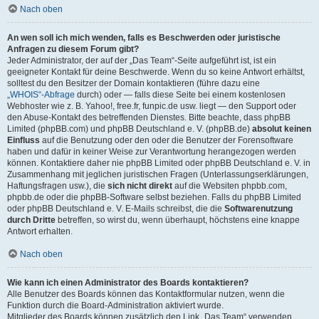
Nach oben
An wen soll ich mich wenden, falls es Beschwerden oder juristische
Anfragen zu diesem Forum gibt?
Jeder Administrator, der auf der „Das Team“-Seite aufgeführt ist, ist ein
geeigneter Kontakt für deine Beschwerde. Wenn du so keine Antwort erhältst,
solltest du den Besitzer der Domain kontaktieren (führe dazu eine
„WHOIS“-Abfrage
durch) oder — falls diese Seite bei einem kostenlosen
Webhoster wie z. B. Yahoo!, free.fr, funpic.de usw. liegt — den Support oder
den Abuse-Kontakt des betreffenden Dienstes. Bitte beachte, dass phpBB
Limited (phpBB.com) und phpBB Deutschland e. V. (phpBB.de)
absolut keinen
Einfluss
auf die Benutzung oder den oder die Benutzer der Forensoftware
haben und dafür in keiner Weise zur Verantwortung herangezogen werden
können. Kontaktiere daher nie phpBB Limited oder phpBB Deutschland e. V. in
Zusammenhang mit jeglichen juristischen Fragen (Unterlassungserklärungen,
Haftungsfragen usw.), die
sich nicht direkt
auf die Websiten phpbb.com,
phpbb.de oder die phpBB-Software selbst beziehen. Falls du phpBB Limited
oder phpBB Deutschland e. V. E-Mails schreibst, die die
Softwarenutzung
durch Dritte
betreffen, so wirst du, wenn überhaupt, höchstens eine knappe
Antwort erhalten.
Nach oben
Wie kann ich einen Administrator des Boards kontaktieren?
Alle Benutzer des Boards können das Kontaktformular nutzen, wenn die
Funktion durch die Board-Administration aktiviert wurde.
Mitglieder des Boards können zusätzlich den Link „Das Team“ verwenden.