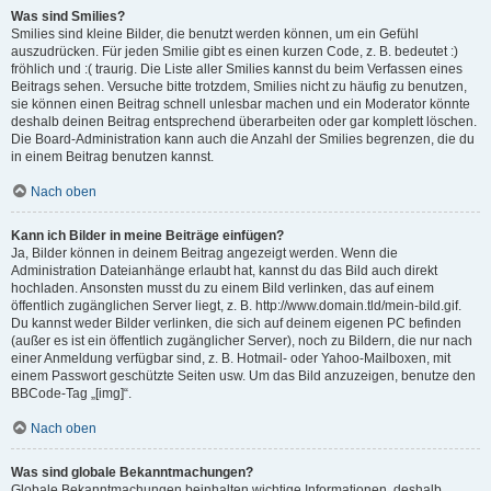
Was sind Smilies?
Smilies sind kleine Bilder, die benutzt werden können, um ein Gefühl
auszudrücken. Für jeden Smilie gibt es einen kurzen Code, z. B. bedeutet :)
fröhlich und :( traurig. Die Liste aller Smilies kannst du beim Verfassen eines
Beitrags sehen. Versuche bitte trotzdem, Smilies nicht zu häufig zu benutzen,
sie können einen Beitrag schnell unlesbar machen und ein Moderator könnte
deshalb deinen Beitrag entsprechend überarbeiten oder gar komplett löschen.
Die Board-Administration kann auch die Anzahl der Smilies begrenzen, die du
in einem Beitrag benutzen kannst.
Nach oben
Kann ich Bilder in meine Beiträge einfügen?
Ja, Bilder können in deinem Beitrag angezeigt werden. Wenn die
Administration Dateianhänge erlaubt hat, kannst du das Bild auch direkt
hochladen. Ansonsten musst du zu einem Bild verlinken, das auf einem
öffentlich zugänglichen Server liegt, z. B. http://www.domain.tld/mein-bild.gif.
Du kannst weder Bilder verlinken, die sich auf deinem eigenen PC befinden
(außer es ist ein öffentlich zugänglicher Server), noch zu Bildern, die nur nach
einer Anmeldung verfügbar sind, z. B. Hotmail- oder Yahoo-Mailboxen, mit
einem Passwort geschützte Seiten usw. Um das Bild anzuzeigen, benutze den
BBCode-Tag „[img]“.
Nach oben
Was sind globale Bekanntmachungen?
Globale Bekanntmachungen beinhalten wichtige Informationen, deshalb