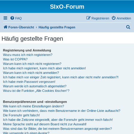
SIxO-Forum
FAQ
Registrieren
Anmelden
S
Foren-Übersicht
Häufig gestellte Fragen
u
Häufig gestellte Fragen
c
h
Registrierung und Anmeldung
Wozu muss ich mich registrieren?
e
Was ist COPPA?
Warum kann ich mich nicht registrieren?
Ich habe mich registriert, kann mich aber nicht anmelden!
Warum kann ich mich nicht anmelden?
Ich habe mich vor einiger Zeit registriert, kann mich aber nicht mehr anmelden?!
Ich habe mein Passwort vergessen!
Warum werde ich automatisch abgemeldet?
Wozu ist die Funktion „Alle Cookies löschen“?
Benutzerpräferenzen und -einstellungen
Wie kann ich meine Einstellungen ändern?
Wie kann ich verhindern, dass mein Benutzername in der Online-Liste auftaucht?
Die Forenuhr geht falsch!
Ich habe die Zeitzone eingestellt, aber die Forenuhr geht immer noch falsch!
Meine Sprache steht auf diesem Board nicht zur Auswahl!
Was sind das für Bilder, die bei meinem Benutzernamen angezeigt werden?
Wie verwende ich einen Avatar?