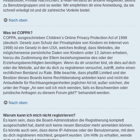
Avatarbilder, Private Nachrichten, E-Mail-Versand an andere Mitglieder, Beitritt
zu Benutzergruppen und so weiter. Wir empfehlen dir eine Anmeldung, da sie
schnell erledigt ist und dir zahlreiche Vorteile bietet.
Nach oben
Was ist COPPA?
COPPA, ausgeschrieben Children’s Online Privacy Protection Act of 1998
(deutsch: Gesetz zum Schutz der Privatsphäre von Kindern im Internet von
1998) ist ein Gesetz in den USA, welches festlegt, dass Websites, die
möglicherweise persönliche Daten von Kindern unter 13 Jahren erheben,
hierzu die Zustimmung der Eltern beziehungsweise des oder der
Erziehungsberechtigten benötigen. Wenn du dir unsicher bist, ob dies auf dich
oder die Website, auf der du dich zu registrieren versuchst, zutrifft, ziehe einen
rechtlichen Beistand zu Rate. Bitte beachte, dass phpBB Limited und der
Besitzer dieses Boards keine Rechtsberatung anbieten kann und nicht die
Anlaufstelle für Rechtsangelegenheiten jeglicher Art ist; außer solchen, die
unter der Frage „An wen soll ich mich wenden, falls es Beschwerden oder
juristische Anfragen zu diesem Forum gibt?“ behandelt werden.
Nach oben
Warum kann ich mich nicht registrieren?
Es kann sein, dass die Board-Administration die Registrierung komplett
ausgeschaltet hat, damit sich keine neuen Benutzer mehr anmelden können.
Es könnte auch sein, dass deine IP-Adresse oder der Benutzername, mit dem
du dich registrieren möchtest, gesperrt wurden. Um Hilfe zu erhalten, wende