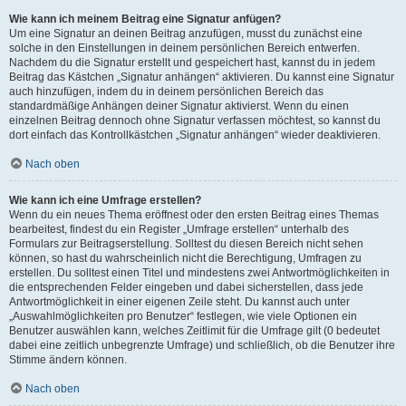
Wie kann ich meinem Beitrag eine Signatur anfügen?
Um eine Signatur an deinen Beitrag anzufügen, musst du zunächst eine
solche in den Einstellungen in deinem persönlichen Bereich entwerfen.
Nachdem du die Signatur erstellt und gespeichert hast, kannst du in jedem
Beitrag das Kästchen „Signatur anhängen“ aktivieren. Du kannst eine Signatur
auch hinzufügen, indem du in deinem persönlichen Bereich das
standardmäßige Anhängen deiner Signatur aktivierst. Wenn du einen
einzelnen Beitrag dennoch ohne Signatur verfassen möchtest, so kannst du
dort einfach das Kontrollkästchen „Signatur anhängen“ wieder deaktivieren.
Nach oben
Wie kann ich eine Umfrage erstellen?
Wenn du ein neues Thema eröffnest oder den ersten Beitrag eines Themas
bearbeitest, findest du ein Register „Umfrage erstellen“ unterhalb des
Formulars zur Beitragserstellung. Solltest du diesen Bereich nicht sehen
können, so hast du wahrscheinlich nicht die Berechtigung, Umfragen zu
erstellen. Du solltest einen Titel und mindestens zwei Antwortmöglichkeiten in
die entsprechenden Felder eingeben und dabei sicherstellen, dass jede
Antwortmöglichkeit in einer eigenen Zeile steht. Du kannst auch unter
„Auswahlmöglichkeiten pro Benutzer“ festlegen, wie viele Optionen ein
Benutzer auswählen kann, welches Zeitlimit für die Umfrage gilt (0 bedeutet
dabei eine zeitlich unbegrenzte Umfrage) und schließlich, ob die Benutzer ihre
Stimme ändern können.
Nach oben