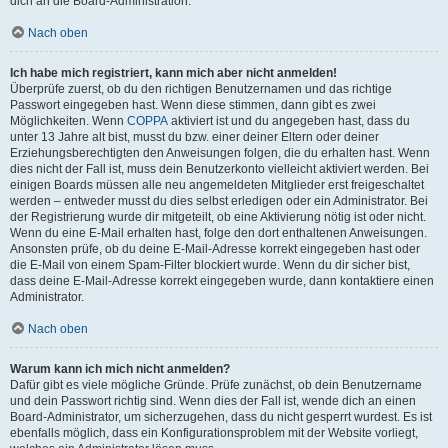
dich an die Board-Administration.
Nach oben
Ich habe mich registriert, kann mich aber nicht anmelden!
Überprüfe zuerst, ob du den richtigen Benutzernamen und das richtige
Passwort eingegeben hast. Wenn diese stimmen, dann gibt es zwei
Möglichkeiten. Wenn
COPPA
aktiviert ist und du angegeben hast, dass du
unter 13 Jahre alt bist, musst du bzw. einer deiner Eltern oder deiner
Erziehungsberechtigten den Anweisungen folgen, die du erhalten hast. Wenn
dies nicht der Fall ist, muss dein Benutzerkonto vielleicht aktiviert werden. Bei
einigen Boards müssen alle neu angemeldeten Mitglieder erst freigeschaltet
werden – entweder musst du dies selbst erledigen oder ein Administrator. Bei
der Registrierung wurde dir mitgeteilt, ob eine Aktivierung nötig ist oder nicht.
Wenn du eine E-Mail erhalten hast, folge den dort enthaltenen Anweisungen.
Ansonsten prüfe, ob du deine E-Mail-Adresse korrekt eingegeben hast oder
die E-Mail von einem Spam-Filter blockiert wurde. Wenn du dir sicher bist,
dass deine E-Mail-Adresse korrekt eingegeben wurde, dann kontaktiere einen
Administrator.
Nach oben
Warum kann ich mich nicht anmelden?
Dafür gibt es viele mögliche Gründe. Prüfe zunächst, ob dein Benutzername
und dein Passwort richtig sind. Wenn dies der Fall ist, wende dich an einen
Board-Administrator, um sicherzugehen, dass du nicht gesperrt wurdest. Es ist
ebenfalls möglich, dass ein Konfigurationsproblem mit der Website vorliegt,