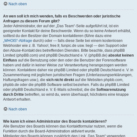
Nach oben
An wen soll ich mich wenden, falls es Beschwerden oder juristische
Anfragen zu diesem Forum gibt?
Jeder Administrator, der auf der „Das Team“-Seite aufgeführt ist, ist ein
geeigneter Kontakt für deine Beschwerde. Wenn du so keine Antwort erhältst,
solltest du den Besitzer der Domain kontaktieren (führe dazu eine
„WHOIS“-Abfrage
durch) oder — falls diese Seite bei einem kostenlosen
Webhoster wie z. B. Yahoo!, free.fr, funpic.de usw. liegt — den Support oder
den Abuse-Kontakt des betreffenden Dienstes. Bitte beachte, dass phpBB
Limited (phpBB.com) und phpBB Deutschland e. V. (phpBB.de)
absolut keinen
Einfluss
auf die Benutzung oder den oder die Benutzer der Forensoftware
haben und dafür in keiner Weise zur Verantwortung herangezogen werden
können. Kontaktiere daher nie phpBB Limited oder phpBB Deutschland e. V. in
Zusammenhang mit jeglichen juristischen Fragen (Unterlassungserklärungen,
Haftungsfragen usw.), die
sich nicht direkt
auf die Websiten phpbb.com,
phpbb.de oder die phpBB-Software selbst beziehen. Falls du phpBB Limited
oder phpBB Deutschland e. V. E-Mails schreibst, die die
Softwarenutzung
durch Dritte
betreffen, so wirst du, wenn überhaupt, höchstens eine knappe
Antwort erhalten.
Nach oben
Wie kann ich einen Administrator des Boards kontaktieren?
Alle Benutzer des Boards können das Kontaktformular nutzen, wenn die
Funktion durch die Board-Administration aktiviert wurde.
Mitglieder des Boards können zusätzlich den Link „Das Team“ verwenden.