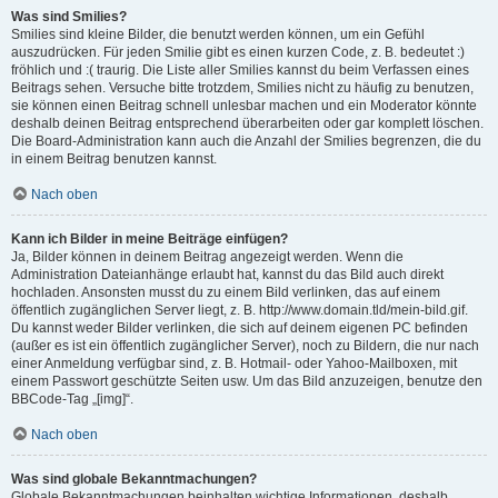
Was sind Smilies?
Smilies sind kleine Bilder, die benutzt werden können, um ein Gefühl
auszudrücken. Für jeden Smilie gibt es einen kurzen Code, z. B. bedeutet :)
fröhlich und :( traurig. Die Liste aller Smilies kannst du beim Verfassen eines
Beitrags sehen. Versuche bitte trotzdem, Smilies nicht zu häufig zu benutzen,
sie können einen Beitrag schnell unlesbar machen und ein Moderator könnte
deshalb deinen Beitrag entsprechend überarbeiten oder gar komplett löschen.
Die Board-Administration kann auch die Anzahl der Smilies begrenzen, die du
in einem Beitrag benutzen kannst.
Nach oben
Kann ich Bilder in meine Beiträge einfügen?
Ja, Bilder können in deinem Beitrag angezeigt werden. Wenn die
Administration Dateianhänge erlaubt hat, kannst du das Bild auch direkt
hochladen. Ansonsten musst du zu einem Bild verlinken, das auf einem
öffentlich zugänglichen Server liegt, z. B. http://www.domain.tld/mein-bild.gif.
Du kannst weder Bilder verlinken, die sich auf deinem eigenen PC befinden
(außer es ist ein öffentlich zugänglicher Server), noch zu Bildern, die nur nach
einer Anmeldung verfügbar sind, z. B. Hotmail- oder Yahoo-Mailboxen, mit
einem Passwort geschützte Seiten usw. Um das Bild anzuzeigen, benutze den
BBCode-Tag „[img]“.
Nach oben
Was sind globale Bekanntmachungen?
Globale Bekanntmachungen beinhalten wichtige Informationen, deshalb