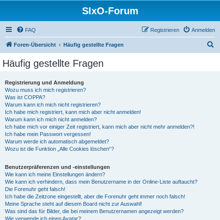
SIxO-Forum
FAQ
Registrieren
Anmelden
S
Foren-Übersicht
Häufig gestellte Fragen
u
Häufig gestellte Fragen
c
h
Registrierung und Anmeldung
Wozu muss ich mich registrieren?
e
Was ist COPPA?
Warum kann ich mich nicht registrieren?
Ich habe mich registriert, kann mich aber nicht anmelden!
Warum kann ich mich nicht anmelden?
Ich habe mich vor einiger Zeit registriert, kann mich aber nicht mehr anmelden?!
Ich habe mein Passwort vergessen!
Warum werde ich automatisch abgemeldet?
Wozu ist die Funktion „Alle Cookies löschen“?
Benutzerpräferenzen und -einstellungen
Wie kann ich meine Einstellungen ändern?
Wie kann ich verhindern, dass mein Benutzername in der Online-Liste auftaucht?
Die Forenuhr geht falsch!
Ich habe die Zeitzone eingestellt, aber die Forenuhr geht immer noch falsch!
Meine Sprache steht auf diesem Board nicht zur Auswahl!
Was sind das für Bilder, die bei meinem Benutzernamen angezeigt werden?
Wie verwende ich einen Avatar?