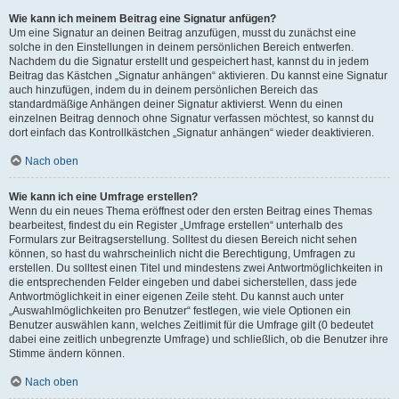
Wie kann ich meinem Beitrag eine Signatur anfügen?
Um eine Signatur an deinen Beitrag anzufügen, musst du zunächst eine
solche in den Einstellungen in deinem persönlichen Bereich entwerfen.
Nachdem du die Signatur erstellt und gespeichert hast, kannst du in jedem
Beitrag das Kästchen „Signatur anhängen“ aktivieren. Du kannst eine Signatur
auch hinzufügen, indem du in deinem persönlichen Bereich das
standardmäßige Anhängen deiner Signatur aktivierst. Wenn du einen
einzelnen Beitrag dennoch ohne Signatur verfassen möchtest, so kannst du
dort einfach das Kontrollkästchen „Signatur anhängen“ wieder deaktivieren.
Nach oben
Wie kann ich eine Umfrage erstellen?
Wenn du ein neues Thema eröffnest oder den ersten Beitrag eines Themas
bearbeitest, findest du ein Register „Umfrage erstellen“ unterhalb des
Formulars zur Beitragserstellung. Solltest du diesen Bereich nicht sehen
können, so hast du wahrscheinlich nicht die Berechtigung, Umfragen zu
erstellen. Du solltest einen Titel und mindestens zwei Antwortmöglichkeiten in
die entsprechenden Felder eingeben und dabei sicherstellen, dass jede
Antwortmöglichkeit in einer eigenen Zeile steht. Du kannst auch unter
„Auswahlmöglichkeiten pro Benutzer“ festlegen, wie viele Optionen ein
Benutzer auswählen kann, welches Zeitlimit für die Umfrage gilt (0 bedeutet
dabei eine zeitlich unbegrenzte Umfrage) und schließlich, ob die Benutzer ihre
Stimme ändern können.
Nach oben