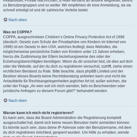
Avatarbilder, Private Nachrichten, E-Mail-Versand an andere Mitglieder, Beitritt
zu Benutzergruppen und so weiter. Wir empfehlen dir eine Anmeldung, da sie
schnell erledigt ist und dir zahlreiche Vorteile bietet.
Nach oben
Was ist COPPA?
COPPA, ausgeschrieben Children’s Online Privacy Protection Act of 1998
(deutsch: Gesetz zum Schutz der Privatsphäre von Kindern im Internet von
1998) ist ein Gesetz in den USA, welches festlegt, dass Websites, die
möglicherweise persönliche Daten von Kindern unter 13 Jahren erheben,
hierzu die Zustimmung der Eltern beziehungsweise des oder der
Erziehungsberechtigten benötigen. Wenn du dir unsicher bist, ob dies auf dich
oder die Website, auf der du dich zu registrieren versuchst, zutrifft, ziehe einen
rechtlichen Beistand zu Rate. Bitte beachte, dass phpBB Limited und der
Besitzer dieses Boards keine Rechtsberatung anbieten kann und nicht die
Anlaufstelle für Rechtsangelegenheiten jeglicher Art ist; außer solchen, die
unter der Frage „An wen soll ich mich wenden, falls es Beschwerden oder
juristische Anfragen zu diesem Forum gibt?“ behandelt werden.
Nach oben
Warum kann ich mich nicht registrieren?
Es kann sein, dass die Board-Administration die Registrierung komplett
ausgeschaltet hat, damit sich keine neuen Benutzer mehr anmelden können.
Es könnte auch sein, dass deine IP-Adresse oder der Benutzername, mit dem
du dich registrieren möchtest, gesperrt wurden. Um Hilfe zu erhalten, wende