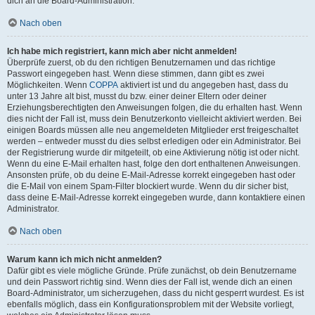
dich an die Board-Administration.
Nach oben
Ich habe mich registriert, kann mich aber nicht anmelden!
Überprüfe zuerst, ob du den richtigen Benutzernamen und das richtige
Passwort eingegeben hast. Wenn diese stimmen, dann gibt es zwei
Möglichkeiten. Wenn
COPPA
aktiviert ist und du angegeben hast, dass du
unter 13 Jahre alt bist, musst du bzw. einer deiner Eltern oder deiner
Erziehungsberechtigten den Anweisungen folgen, die du erhalten hast. Wenn
dies nicht der Fall ist, muss dein Benutzerkonto vielleicht aktiviert werden. Bei
einigen Boards müssen alle neu angemeldeten Mitglieder erst freigeschaltet
werden – entweder musst du dies selbst erledigen oder ein Administrator. Bei
der Registrierung wurde dir mitgeteilt, ob eine Aktivierung nötig ist oder nicht.
Wenn du eine E-Mail erhalten hast, folge den dort enthaltenen Anweisungen.
Ansonsten prüfe, ob du deine E-Mail-Adresse korrekt eingegeben hast oder
die E-Mail von einem Spam-Filter blockiert wurde. Wenn du dir sicher bist,
dass deine E-Mail-Adresse korrekt eingegeben wurde, dann kontaktiere einen
Administrator.
Nach oben
Warum kann ich mich nicht anmelden?
Dafür gibt es viele mögliche Gründe. Prüfe zunächst, ob dein Benutzername
und dein Passwort richtig sind. Wenn dies der Fall ist, wende dich an einen
Board-Administrator, um sicherzugehen, dass du nicht gesperrt wurdest. Es ist
ebenfalls möglich, dass ein Konfigurationsproblem mit der Website vorliegt,