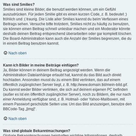
Was sind Smilies?
Smilies sind kleine Bilder, die benutzt werden können, um ein Gefühl
auszudrücken. Für jeden Smilie gibt es einen kurzen Code, z. B. bedeutet :)
fröhlich und :( traurig. Die Liste aller Smilies kannst du beim Verfassen eines
Beitrags sehen. Versuche bitte trotzdem, Smilies nicht zu häufig zu benutzen,
sie können einen Beitrag schnell unlesbar machen und ein Moderator könnte
deshalb deinen Beitrag entsprechend überarbeiten oder gar komplett löschen.
Die Board-Administration kann auch die Anzahl der Smilies begrenzen, die du
in einem Beitrag benutzen kannst.
Nach oben
Kann ich Bilder in meine Beiträge einfügen?
Ja, Bilder können in deinem Beitrag angezeigt werden. Wenn die
Administration Dateianhänge erlaubt hat, kannst du das Bild auch direkt
hochladen. Ansonsten musst du zu einem Bild verlinken, das auf einem
öffentlich zugänglichen Server liegt, z. B. http://www.domain.tld/mein-bild.gif.
Du kannst weder Bilder verlinken, die sich auf deinem eigenen PC befinden
(außer es ist ein öffentlich zugänglicher Server), noch zu Bildern, die nur nach
einer Anmeldung verfügbar sind, z. B. Hotmail- oder Yahoo-Mailboxen, mit
einem Passwort geschützte Seiten usw. Um das Bild anzuzeigen, benutze den
BBCode-Tag „[img]“.
Nach oben
Was sind globale Bekanntmachungen?
Globale Bekanntmachungen beinhalten wichtige Informationen, deshalb