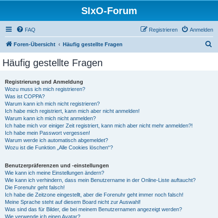
SIxO-Forum
FAQ
Registrieren
Anmelden
S
Foren-Übersicht
Häufig gestellte Fragen
u
Häufig gestellte Fragen
c
h
Registrierung und Anmeldung
Wozu muss ich mich registrieren?
e
Was ist COPPA?
Warum kann ich mich nicht registrieren?
Ich habe mich registriert, kann mich aber nicht anmelden!
Warum kann ich mich nicht anmelden?
Ich habe mich vor einiger Zeit registriert, kann mich aber nicht mehr anmelden?!
Ich habe mein Passwort vergessen!
Warum werde ich automatisch abgemeldet?
Wozu ist die Funktion „Alle Cookies löschen“?
Benutzerpräferenzen und -einstellungen
Wie kann ich meine Einstellungen ändern?
Wie kann ich verhindern, dass mein Benutzername in der Online-Liste auftaucht?
Die Forenuhr geht falsch!
Ich habe die Zeitzone eingestellt, aber die Forenuhr geht immer noch falsch!
Meine Sprache steht auf diesem Board nicht zur Auswahl!
Was sind das für Bilder, die bei meinem Benutzernamen angezeigt werden?
Wie verwende ich einen Avatar?