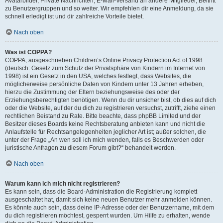
Avatarbilder, Private Nachrichten, E-Mail-Versand an andere Mitglieder, Beitritt
zu Benutzergruppen und so weiter. Wir empfehlen dir eine Anmeldung, da sie
schnell erledigt ist und dir zahlreiche Vorteile bietet.
Nach oben
Was ist COPPA?
COPPA, ausgeschrieben Children’s Online Privacy Protection Act of 1998
(deutsch: Gesetz zum Schutz der Privatsphäre von Kindern im Internet von
1998) ist ein Gesetz in den USA, welches festlegt, dass Websites, die
möglicherweise persönliche Daten von Kindern unter 13 Jahren erheben,
hierzu die Zustimmung der Eltern beziehungsweise des oder der
Erziehungsberechtigten benötigen. Wenn du dir unsicher bist, ob dies auf dich
oder die Website, auf der du dich zu registrieren versuchst, zutrifft, ziehe einen
rechtlichen Beistand zu Rate. Bitte beachte, dass phpBB Limited und der
Besitzer dieses Boards keine Rechtsberatung anbieten kann und nicht die
Anlaufstelle für Rechtsangelegenheiten jeglicher Art ist; außer solchen, die
unter der Frage „An wen soll ich mich wenden, falls es Beschwerden oder
juristische Anfragen zu diesem Forum gibt?“ behandelt werden.
Nach oben
Warum kann ich mich nicht registrieren?
Es kann sein, dass die Board-Administration die Registrierung komplett
ausgeschaltet hat, damit sich keine neuen Benutzer mehr anmelden können.
Es könnte auch sein, dass deine IP-Adresse oder der Benutzername, mit dem
du dich registrieren möchtest, gesperrt wurden. Um Hilfe zu erhalten, wende