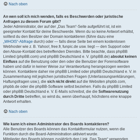
Nach oben
An wen soll ich mich wenden, falls es Beschwerden oder juristische
Anfragen zu diesem Forum gibt?
Jeder Administrator, der auf der „Das Team“-Seite aufgeführt ist, ist ein
geeigneter Kontakt für deine Beschwerde. Wenn du so keine Antwort erhältst,
solltest du den Besitzer der Domain kontaktieren (führe dazu eine
„WHOIS“-Abfrage
durch) oder — falls diese Seite bei einem kostenlosen
Webhoster wie z. B. Yahoo!, free.fr, funpic.de usw. liegt — den Support oder
den Abuse-Kontakt des betreffenden Dienstes. Bitte beachte, dass phpBB
Limited (phpBB.com) und phpBB Deutschland e. V. (phpBB.de)
absolut keinen
Einfluss
auf die Benutzung oder den oder die Benutzer der Forensoftware
haben und dafür in keiner Weise zur Verantwortung herangezogen werden
können. Kontaktiere daher nie phpBB Limited oder phpBB Deutschland e. V. in
Zusammenhang mit jeglichen juristischen Fragen (Unterlassungserklärungen,
Haftungsfragen usw.), die
sich nicht direkt
auf die Websiten phpbb.com,
phpbb.de oder die phpBB-Software selbst beziehen. Falls du phpBB Limited
oder phpBB Deutschland e. V. E-Mails schreibst, die die
Softwarenutzung
durch Dritte
betreffen, so wirst du, wenn überhaupt, höchstens eine knappe
Antwort erhalten.
Nach oben
Wie kann ich einen Administrator des Boards kontaktieren?
Alle Benutzer des Boards können das Kontaktformular nutzen, wenn die
Funktion durch die Board-Administration aktiviert wurde.
Mitglieder des Boards können zusätzlich den Link „Das Team“ verwenden.