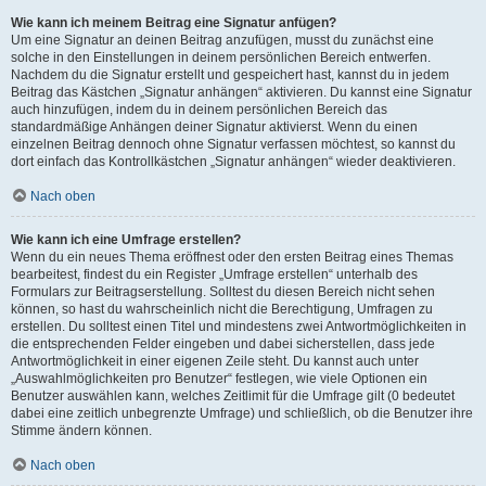
Wie kann ich meinem Beitrag eine Signatur anfügen?
Um eine Signatur an deinen Beitrag anzufügen, musst du zunächst eine
solche in den Einstellungen in deinem persönlichen Bereich entwerfen.
Nachdem du die Signatur erstellt und gespeichert hast, kannst du in jedem
Beitrag das Kästchen „Signatur anhängen“ aktivieren. Du kannst eine Signatur
auch hinzufügen, indem du in deinem persönlichen Bereich das
standardmäßige Anhängen deiner Signatur aktivierst. Wenn du einen
einzelnen Beitrag dennoch ohne Signatur verfassen möchtest, so kannst du
dort einfach das Kontrollkästchen „Signatur anhängen“ wieder deaktivieren.
Nach oben
Wie kann ich eine Umfrage erstellen?
Wenn du ein neues Thema eröffnest oder den ersten Beitrag eines Themas
bearbeitest, findest du ein Register „Umfrage erstellen“ unterhalb des
Formulars zur Beitragserstellung. Solltest du diesen Bereich nicht sehen
können, so hast du wahrscheinlich nicht die Berechtigung, Umfragen zu
erstellen. Du solltest einen Titel und mindestens zwei Antwortmöglichkeiten in
die entsprechenden Felder eingeben und dabei sicherstellen, dass jede
Antwortmöglichkeit in einer eigenen Zeile steht. Du kannst auch unter
„Auswahlmöglichkeiten pro Benutzer“ festlegen, wie viele Optionen ein
Benutzer auswählen kann, welches Zeitlimit für die Umfrage gilt (0 bedeutet
dabei eine zeitlich unbegrenzte Umfrage) und schließlich, ob die Benutzer ihre
Stimme ändern können.
Nach oben