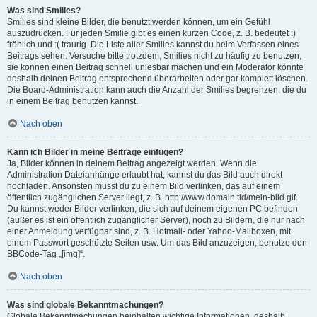
Was sind Smilies?
Smilies sind kleine Bilder, die benutzt werden können, um ein Gefühl
auszudrücken. Für jeden Smilie gibt es einen kurzen Code, z. B. bedeutet :)
fröhlich und :( traurig. Die Liste aller Smilies kannst du beim Verfassen eines
Beitrags sehen. Versuche bitte trotzdem, Smilies nicht zu häufig zu benutzen,
sie können einen Beitrag schnell unlesbar machen und ein Moderator könnte
deshalb deinen Beitrag entsprechend überarbeiten oder gar komplett löschen.
Die Board-Administration kann auch die Anzahl der Smilies begrenzen, die du
in einem Beitrag benutzen kannst.
Nach oben
Kann ich Bilder in meine Beiträge einfügen?
Ja, Bilder können in deinem Beitrag angezeigt werden. Wenn die
Administration Dateianhänge erlaubt hat, kannst du das Bild auch direkt
hochladen. Ansonsten musst du zu einem Bild verlinken, das auf einem
öffentlich zugänglichen Server liegt, z. B. http://www.domain.tld/mein-bild.gif.
Du kannst weder Bilder verlinken, die sich auf deinem eigenen PC befinden
(außer es ist ein öffentlich zugänglicher Server), noch zu Bildern, die nur nach
einer Anmeldung verfügbar sind, z. B. Hotmail- oder Yahoo-Mailboxen, mit
einem Passwort geschützte Seiten usw. Um das Bild anzuzeigen, benutze den
BBCode-Tag „[img]“.
Nach oben
Was sind globale Bekanntmachungen?
Globale Bekanntmachungen beinhalten wichtige Informationen, deshalb