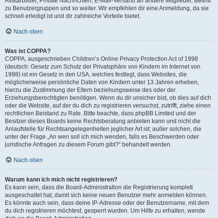
Avatarbilder, Private Nachrichten, E-Mail-Versand an andere Mitglieder, Beitritt
zu Benutzergruppen und so weiter. Wir empfehlen dir eine Anmeldung, da sie
schnell erledigt ist und dir zahlreiche Vorteile bietet.
Nach oben
Was ist COPPA?
COPPA, ausgeschrieben Children’s Online Privacy Protection Act of 1998
(deutsch: Gesetz zum Schutz der Privatsphäre von Kindern im Internet von
1998) ist ein Gesetz in den USA, welches festlegt, dass Websites, die
möglicherweise persönliche Daten von Kindern unter 13 Jahren erheben,
hierzu die Zustimmung der Eltern beziehungsweise des oder der
Erziehungsberechtigten benötigen. Wenn du dir unsicher bist, ob dies auf dich
oder die Website, auf der du dich zu registrieren versuchst, zutrifft, ziehe einen
rechtlichen Beistand zu Rate. Bitte beachte, dass phpBB Limited und der
Besitzer dieses Boards keine Rechtsberatung anbieten kann und nicht die
Anlaufstelle für Rechtsangelegenheiten jeglicher Art ist; außer solchen, die
unter der Frage „An wen soll ich mich wenden, falls es Beschwerden oder
juristische Anfragen zu diesem Forum gibt?“ behandelt werden.
Nach oben
Warum kann ich mich nicht registrieren?
Es kann sein, dass die Board-Administration die Registrierung komplett
ausgeschaltet hat, damit sich keine neuen Benutzer mehr anmelden können.
Es könnte auch sein, dass deine IP-Adresse oder der Benutzername, mit dem
du dich registrieren möchtest, gesperrt wurden. Um Hilfe zu erhalten, wende