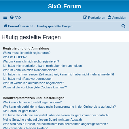
SIxO-Forum
FAQ
Registrieren
Anmelden
S
Foren-Übersicht
Häufig gestellte Fragen
u
Häufig gestellte Fragen
c
h
Registrierung und Anmeldung
Wozu muss ich mich registrieren?
e
Was ist COPPA?
Warum kann ich mich nicht registrieren?
Ich habe mich registriert, kann mich aber nicht anmelden!
Warum kann ich mich nicht anmelden?
Ich habe mich vor einiger Zeit registriert, kann mich aber nicht mehr anmelden?!
Ich habe mein Passwort vergessen!
Warum werde ich automatisch abgemeldet?
Wozu ist die Funktion „Alle Cookies löschen“?
Benutzerpräferenzen und -einstellungen
Wie kann ich meine Einstellungen ändern?
Wie kann ich verhindern, dass mein Benutzername in der Online-Liste auftaucht?
Die Forenuhr geht falsch!
Ich habe die Zeitzone eingestellt, aber die Forenuhr geht immer noch falsch!
Meine Sprache steht auf diesem Board nicht zur Auswahl!
Was sind das für Bilder, die bei meinem Benutzernamen angezeigt werden?
Wie verwende ich einen Avatar?