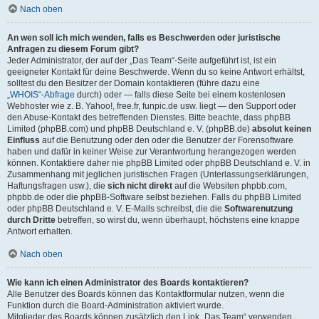
Nach oben
An wen soll ich mich wenden, falls es Beschwerden oder juristische
Anfragen zu diesem Forum gibt?
Jeder Administrator, der auf der „Das Team“-Seite aufgeführt ist, ist ein
geeigneter Kontakt für deine Beschwerde. Wenn du so keine Antwort erhältst,
solltest du den Besitzer der Domain kontaktieren (führe dazu eine
„WHOIS“-Abfrage
durch) oder — falls diese Seite bei einem kostenlosen
Webhoster wie z. B. Yahoo!, free.fr, funpic.de usw. liegt — den Support oder
den Abuse-Kontakt des betreffenden Dienstes. Bitte beachte, dass phpBB
Limited (phpBB.com) und phpBB Deutschland e. V. (phpBB.de)
absolut keinen
Einfluss
auf die Benutzung oder den oder die Benutzer der Forensoftware
haben und dafür in keiner Weise zur Verantwortung herangezogen werden
können. Kontaktiere daher nie phpBB Limited oder phpBB Deutschland e. V. in
Zusammenhang mit jeglichen juristischen Fragen (Unterlassungserklärungen,
Haftungsfragen usw.), die
sich nicht direkt
auf die Websiten phpbb.com,
phpbb.de oder die phpBB-Software selbst beziehen. Falls du phpBB Limited
oder phpBB Deutschland e. V. E-Mails schreibst, die die
Softwarenutzung
durch Dritte
betreffen, so wirst du, wenn überhaupt, höchstens eine knappe
Antwort erhalten.
Nach oben
Wie kann ich einen Administrator des Boards kontaktieren?
Alle Benutzer des Boards können das Kontaktformular nutzen, wenn die
Funktion durch die Board-Administration aktiviert wurde.
Mitglieder des Boards können zusätzlich den Link „Das Team“ verwenden.