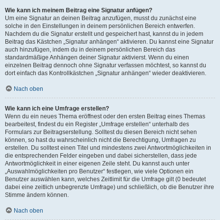
Wie kann ich meinem Beitrag eine Signatur anfügen?
Um eine Signatur an deinen Beitrag anzufügen, musst du zunächst eine
solche in den Einstellungen in deinem persönlichen Bereich entwerfen.
Nachdem du die Signatur erstellt und gespeichert hast, kannst du in jedem
Beitrag das Kästchen „Signatur anhängen“ aktivieren. Du kannst eine Signatur
auch hinzufügen, indem du in deinem persönlichen Bereich das
standardmäßige Anhängen deiner Signatur aktivierst. Wenn du einen
einzelnen Beitrag dennoch ohne Signatur verfassen möchtest, so kannst du
dort einfach das Kontrollkästchen „Signatur anhängen“ wieder deaktivieren.
Nach oben
Wie kann ich eine Umfrage erstellen?
Wenn du ein neues Thema eröffnest oder den ersten Beitrag eines Themas
bearbeitest, findest du ein Register „Umfrage erstellen“ unterhalb des
Formulars zur Beitragserstellung. Solltest du diesen Bereich nicht sehen
können, so hast du wahrscheinlich nicht die Berechtigung, Umfragen zu
erstellen. Du solltest einen Titel und mindestens zwei Antwortmöglichkeiten in
die entsprechenden Felder eingeben und dabei sicherstellen, dass jede
Antwortmöglichkeit in einer eigenen Zeile steht. Du kannst auch unter
„Auswahlmöglichkeiten pro Benutzer“ festlegen, wie viele Optionen ein
Benutzer auswählen kann, welches Zeitlimit für die Umfrage gilt (0 bedeutet
dabei eine zeitlich unbegrenzte Umfrage) und schließlich, ob die Benutzer ihre
Stimme ändern können.
Nach oben