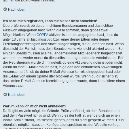
dich an die Board-Administration.
Nach oben
Ich habe mich registriert, kann mich aber nicht anmelden!
Überprüfe zuerst, ob du den richtigen Benutzernamen und das richtige
Passwort eingegeben hast. Wenn diese stimmen, dann gibt es zwei
Möglichkeiten. Wenn
COPPA
aktiviert ist und du angegeben hast, dass du
unter 13 Jahre alt bist, musst du bzw. einer deiner Eltern oder deiner
Erziehungsberechtigten den Anweisungen folgen, die du erhalten hast. Wenn
dies nicht der Fall ist, muss dein Benutzerkonto vielleicht aktiviert werden. Bei
einigen Boards müssen alle neu angemeldeten Mitglieder erst freigeschaltet
werden – entweder musst du dies selbst erledigen oder ein Administrator. Bei
der Registrierung wurde dir mitgeteilt, ob eine Aktivierung nötig ist oder nicht.
Wenn du eine E-Mail erhalten hast, folge den dort enthaltenen Anweisungen.
Ansonsten prüfe, ob du deine E-Mail-Adresse korrekt eingegeben hast oder
die E-Mail von einem Spam-Filter blockiert wurde. Wenn du dir sicher bist,
dass deine E-Mail-Adresse korrekt eingegeben wurde, dann kontaktiere einen
Administrator.
Nach oben
Warum kann ich mich nicht anmelden?
Dafür gibt es viele mögliche Gründe. Prüfe zunächst, ob dein Benutzername
und dein Passwort richtig sind. Wenn dies der Fall ist, wende dich an einen
Board-Administrator, um sicherzugehen, dass du nicht gesperrt wurdest. Es ist
ebenfalls möglich, dass ein Konfigurationsproblem mit der Website vorliegt,