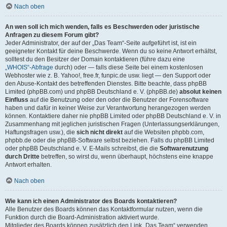
Nach oben
An wen soll ich mich wenden, falls es Beschwerden oder juristische
Anfragen zu diesem Forum gibt?
Jeder Administrator, der auf der „Das Team“-Seite aufgeführt ist, ist ein
geeigneter Kontakt für deine Beschwerde. Wenn du so keine Antwort erhältst,
solltest du den Besitzer der Domain kontaktieren (führe dazu eine
„WHOIS“-Abfrage
durch) oder — falls diese Seite bei einem kostenlosen
Webhoster wie z. B. Yahoo!, free.fr, funpic.de usw. liegt — den Support oder
den Abuse-Kontakt des betreffenden Dienstes. Bitte beachte, dass phpBB
Limited (phpBB.com) und phpBB Deutschland e. V. (phpBB.de)
absolut keinen
Einfluss
auf die Benutzung oder den oder die Benutzer der Forensoftware
haben und dafür in keiner Weise zur Verantwortung herangezogen werden
können. Kontaktiere daher nie phpBB Limited oder phpBB Deutschland e. V. in
Zusammenhang mit jeglichen juristischen Fragen (Unterlassungserklärungen,
Haftungsfragen usw.), die
sich nicht direkt
auf die Websiten phpbb.com,
phpbb.de oder die phpBB-Software selbst beziehen. Falls du phpBB Limited
oder phpBB Deutschland e. V. E-Mails schreibst, die die
Softwarenutzung
durch Dritte
betreffen, so wirst du, wenn überhaupt, höchstens eine knappe
Antwort erhalten.
Nach oben
Wie kann ich einen Administrator des Boards kontaktieren?
Alle Benutzer des Boards können das Kontaktformular nutzen, wenn die
Funktion durch die Board-Administration aktiviert wurde.
Mitglieder des Boards können zusätzlich den Link „Das Team“ verwenden.