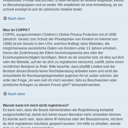
Avatarbilder, Private Nachrichten, E-Mail-Versand an andere Mitglieder, Beitritt
zu Benutzergruppen und so weiter. Wir empfehlen dir eine Anmeldung, da sie
schnell erledigt ist und dir zahlreiche Vorteile bietet.
Nach oben
Was ist COPPA?
COPPA, ausgeschrieben Children’s Online Privacy Protection Act of 1998
(deutsch: Gesetz zum Schutz der Privatsphäre von Kindern im Internet von
1998) ist ein Gesetz in den USA, welches festlegt, dass Websites, die
möglicherweise persönliche Daten von Kindern unter 13 Jahren erheben,
hierzu die Zustimmung der Eltern beziehungsweise des oder der
Erziehungsberechtigten benötigen. Wenn du dir unsicher bist, ob dies auf dich
oder die Website, auf der du dich zu registrieren versuchst, zutrifft, ziehe einen
rechtlichen Beistand zu Rate. Bitte beachte, dass phpBB Limited und der
Besitzer dieses Boards keine Rechtsberatung anbieten kann und nicht die
Anlaufstelle für Rechtsangelegenheiten jeglicher Art ist; außer solchen, die
unter der Frage „An wen soll ich mich wenden, falls es Beschwerden oder
juristische Anfragen zu diesem Forum gibt?“ behandelt werden.
Nach oben
Warum kann ich mich nicht registrieren?
Es kann sein, dass die Board-Administration die Registrierung komplett
ausgeschaltet hat, damit sich keine neuen Benutzer mehr anmelden können.
Es könnte auch sein, dass deine IP-Adresse oder der Benutzername, mit dem
du dich registrieren möchtest, gesperrt wurden. Um Hilfe zu erhalten, wende