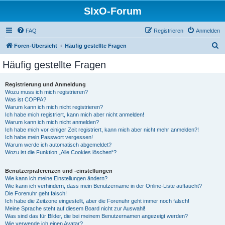
SIxO-Forum
FAQ
Registrieren
Anmelden
S
Foren-Übersicht
Häufig gestellte Fragen
u
Häufig gestellte Fragen
c
h
Registrierung und Anmeldung
Wozu muss ich mich registrieren?
e
Was ist COPPA?
Warum kann ich mich nicht registrieren?
Ich habe mich registriert, kann mich aber nicht anmelden!
Warum kann ich mich nicht anmelden?
Ich habe mich vor einiger Zeit registriert, kann mich aber nicht mehr anmelden?!
Ich habe mein Passwort vergessen!
Warum werde ich automatisch abgemeldet?
Wozu ist die Funktion „Alle Cookies löschen“?
Benutzerpräferenzen und -einstellungen
Wie kann ich meine Einstellungen ändern?
Wie kann ich verhindern, dass mein Benutzername in der Online-Liste auftaucht?
Die Forenuhr geht falsch!
Ich habe die Zeitzone eingestellt, aber die Forenuhr geht immer noch falsch!
Meine Sprache steht auf diesem Board nicht zur Auswahl!
Was sind das für Bilder, die bei meinem Benutzernamen angezeigt werden?
Wie verwende ich einen Avatar?