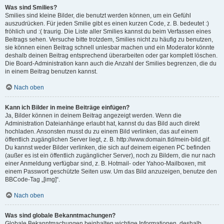
Was sind Smilies?
Smilies sind kleine Bilder, die benutzt werden können, um ein Gefühl
auszudrücken. Für jeden Smilie gibt es einen kurzen Code, z. B. bedeutet :)
fröhlich und :( traurig. Die Liste aller Smilies kannst du beim Verfassen eines
Beitrags sehen. Versuche bitte trotzdem, Smilies nicht zu häufig zu benutzen,
sie können einen Beitrag schnell unlesbar machen und ein Moderator könnte
deshalb deinen Beitrag entsprechend überarbeiten oder gar komplett löschen.
Die Board-Administration kann auch die Anzahl der Smilies begrenzen, die du
in einem Beitrag benutzen kannst.
Nach oben
Kann ich Bilder in meine Beiträge einfügen?
Ja, Bilder können in deinem Beitrag angezeigt werden. Wenn die
Administration Dateianhänge erlaubt hat, kannst du das Bild auch direkt
hochladen. Ansonsten musst du zu einem Bild verlinken, das auf einem
öffentlich zugänglichen Server liegt, z. B. http://www.domain.tld/mein-bild.gif.
Du kannst weder Bilder verlinken, die sich auf deinem eigenen PC befinden
(außer es ist ein öffentlich zugänglicher Server), noch zu Bildern, die nur nach
einer Anmeldung verfügbar sind, z. B. Hotmail- oder Yahoo-Mailboxen, mit
einem Passwort geschützte Seiten usw. Um das Bild anzuzeigen, benutze den
BBCode-Tag „[img]“.
Nach oben
Was sind globale Bekanntmachungen?
Globale Bekanntmachungen beinhalten wichtige Informationen, deshalb