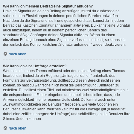
Wie kann ich meinem Beitrag eine Signatur anfügen?
Um eine Signatur an deinen Beitrag anzufügen, musst du zunächst eine
solche in den Einstellungen in deinem persönlichen Bereich entwerfen.
Nachdem du die Signatur erstellt und gespeichert hast, kannst du in jedem
Beitrag das Kästchen „Signatur anhängen“ aktivieren. Du kannst eine Signatur
auch hinzufügen, indem du in deinem persönlichen Bereich das
standardmäßige Anhängen deiner Signatur aktivierst. Wenn du einen
einzelnen Beitrag dennoch ohne Signatur verfassen möchtest, so kannst du
dort einfach das Kontrollkästchen „Signatur anhängen“ wieder deaktivieren.
Nach oben
Wie kann ich eine Umfrage erstellen?
Wenn du ein neues Thema eröffnest oder den ersten Beitrag eines Themas
bearbeitest, findest du ein Register „Umfrage erstellen“ unterhalb des
Formulars zur Beitragserstellung. Solltest du diesen Bereich nicht sehen
können, so hast du wahrscheinlich nicht die Berechtigung, Umfragen zu
erstellen. Du solltest einen Titel und mindestens zwei Antwortmöglichkeiten in
die entsprechenden Felder eingeben und dabei sicherstellen, dass jede
Antwortmöglichkeit in einer eigenen Zeile steht. Du kannst auch unter
„Auswahlmöglichkeiten pro Benutzer“ festlegen, wie viele Optionen ein
Benutzer auswählen kann, welches Zeitlimit für die Umfrage gilt (0 bedeutet
dabei eine zeitlich unbegrenzte Umfrage) und schließlich, ob die Benutzer ihre
Stimme ändern können.
Nach oben