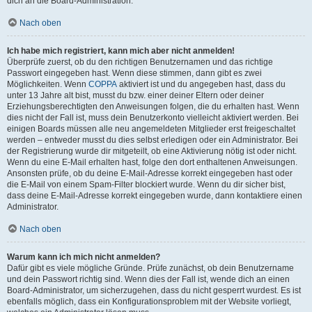
dich an die Board-Administration.
Nach oben
Ich habe mich registriert, kann mich aber nicht anmelden!
Überprüfe zuerst, ob du den richtigen Benutzernamen und das richtige
Passwort eingegeben hast. Wenn diese stimmen, dann gibt es zwei
Möglichkeiten. Wenn
COPPA
aktiviert ist und du angegeben hast, dass du
unter 13 Jahre alt bist, musst du bzw. einer deiner Eltern oder deiner
Erziehungsberechtigten den Anweisungen folgen, die du erhalten hast. Wenn
dies nicht der Fall ist, muss dein Benutzerkonto vielleicht aktiviert werden. Bei
einigen Boards müssen alle neu angemeldeten Mitglieder erst freigeschaltet
werden – entweder musst du dies selbst erledigen oder ein Administrator. Bei
der Registrierung wurde dir mitgeteilt, ob eine Aktivierung nötig ist oder nicht.
Wenn du eine E-Mail erhalten hast, folge den dort enthaltenen Anweisungen.
Ansonsten prüfe, ob du deine E-Mail-Adresse korrekt eingegeben hast oder
die E-Mail von einem Spam-Filter blockiert wurde. Wenn du dir sicher bist,
dass deine E-Mail-Adresse korrekt eingegeben wurde, dann kontaktiere einen
Administrator.
Nach oben
Warum kann ich mich nicht anmelden?
Dafür gibt es viele mögliche Gründe. Prüfe zunächst, ob dein Benutzername
und dein Passwort richtig sind. Wenn dies der Fall ist, wende dich an einen
Board-Administrator, um sicherzugehen, dass du nicht gesperrt wurdest. Es ist
ebenfalls möglich, dass ein Konfigurationsproblem mit der Website vorliegt,