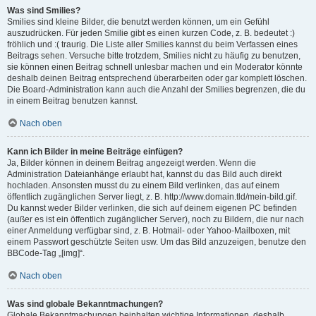
Was sind Smilies?
Smilies sind kleine Bilder, die benutzt werden können, um ein Gefühl
auszudrücken. Für jeden Smilie gibt es einen kurzen Code, z. B. bedeutet :)
fröhlich und :( traurig. Die Liste aller Smilies kannst du beim Verfassen eines
Beitrags sehen. Versuche bitte trotzdem, Smilies nicht zu häufig zu benutzen,
sie können einen Beitrag schnell unlesbar machen und ein Moderator könnte
deshalb deinen Beitrag entsprechend überarbeiten oder gar komplett löschen.
Die Board-Administration kann auch die Anzahl der Smilies begrenzen, die du
in einem Beitrag benutzen kannst.
Nach oben
Kann ich Bilder in meine Beiträge einfügen?
Ja, Bilder können in deinem Beitrag angezeigt werden. Wenn die
Administration Dateianhänge erlaubt hat, kannst du das Bild auch direkt
hochladen. Ansonsten musst du zu einem Bild verlinken, das auf einem
öffentlich zugänglichen Server liegt, z. B. http://www.domain.tld/mein-bild.gif.
Du kannst weder Bilder verlinken, die sich auf deinem eigenen PC befinden
(außer es ist ein öffentlich zugänglicher Server), noch zu Bildern, die nur nach
einer Anmeldung verfügbar sind, z. B. Hotmail- oder Yahoo-Mailboxen, mit
einem Passwort geschützte Seiten usw. Um das Bild anzuzeigen, benutze den
BBCode-Tag „[img]“.
Nach oben
Was sind globale Bekanntmachungen?
Globale Bekanntmachungen beinhalten wichtige Informationen, deshalb