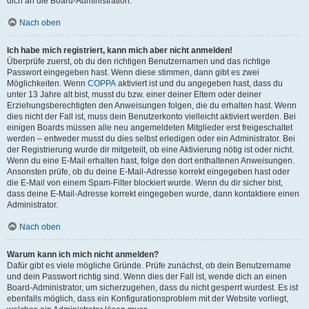
dich an die Board-Administration.
Nach oben
Ich habe mich registriert, kann mich aber nicht anmelden!
Überprüfe zuerst, ob du den richtigen Benutzernamen und das richtige
Passwort eingegeben hast. Wenn diese stimmen, dann gibt es zwei
Möglichkeiten. Wenn
COPPA
aktiviert ist und du angegeben hast, dass du
unter 13 Jahre alt bist, musst du bzw. einer deiner Eltern oder deiner
Erziehungsberechtigten den Anweisungen folgen, die du erhalten hast. Wenn
dies nicht der Fall ist, muss dein Benutzerkonto vielleicht aktiviert werden. Bei
einigen Boards müssen alle neu angemeldeten Mitglieder erst freigeschaltet
werden – entweder musst du dies selbst erledigen oder ein Administrator. Bei
der Registrierung wurde dir mitgeteilt, ob eine Aktivierung nötig ist oder nicht.
Wenn du eine E-Mail erhalten hast, folge den dort enthaltenen Anweisungen.
Ansonsten prüfe, ob du deine E-Mail-Adresse korrekt eingegeben hast oder
die E-Mail von einem Spam-Filter blockiert wurde. Wenn du dir sicher bist,
dass deine E-Mail-Adresse korrekt eingegeben wurde, dann kontaktiere einen
Administrator.
Nach oben
Warum kann ich mich nicht anmelden?
Dafür gibt es viele mögliche Gründe. Prüfe zunächst, ob dein Benutzername
und dein Passwort richtig sind. Wenn dies der Fall ist, wende dich an einen
Board-Administrator, um sicherzugehen, dass du nicht gesperrt wurdest. Es ist
ebenfalls möglich, dass ein Konfigurationsproblem mit der Website vorliegt,