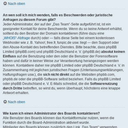
Nach oben
An wen soll ich mich wenden, falls es Beschwerden oder juristische
Anfragen zu diesem Forum gibt?
Jeder Administrator, der auf der „Das Team“-Seite aufgeführt ist, ist ein
geeigneter Kontakt für deine Beschwerde. Wenn du so keine Antwort erhältst,
solltest du den Besitzer der Domain kontaktieren (führe dazu eine
„WHOIS“-Abfrage
durch) oder — falls diese Seite bei einem kostenlosen
Webhoster wie z. B. Yahoo!, free.fr, funpic.de usw. liegt — den Support oder
den Abuse-Kontakt des betreffenden Dienstes. Bitte beachte, dass phpBB
Limited (phpBB.com) und phpBB Deutschland e. V. (phpBB.de)
absolut keinen
Einfluss
auf die Benutzung oder den oder die Benutzer der Forensoftware
haben und dafür in keiner Weise zur Verantwortung herangezogen werden
können. Kontaktiere daher nie phpBB Limited oder phpBB Deutschland e. V. in
Zusammenhang mit jeglichen juristischen Fragen (Unterlassungserklärungen,
Haftungsfragen usw.), die
sich nicht direkt
auf die Websiten phpbb.com,
phpbb.de oder die phpBB-Software selbst beziehen. Falls du phpBB Limited
oder phpBB Deutschland e. V. E-Mails schreibst, die die
Softwarenutzung
durch Dritte
betreffen, so wirst du, wenn überhaupt, höchstens eine knappe
Antwort erhalten.
Nach oben
Wie kann ich einen Administrator des Boards kontaktieren?
Alle Benutzer des Boards können das Kontaktformular nutzen, wenn die
Funktion durch die Board-Administration aktiviert wurde.
Mitglieder des Boards können zusätzlich den Link „Das Team“ verwenden.