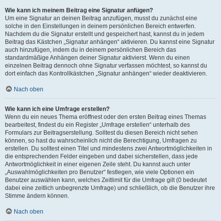
Wie kann ich meinem Beitrag eine Signatur anfügen?
Um eine Signatur an deinen Beitrag anzufügen, musst du zunächst eine
solche in den Einstellungen in deinem persönlichen Bereich entwerfen.
Nachdem du die Signatur erstellt und gespeichert hast, kannst du in jedem
Beitrag das Kästchen „Signatur anhängen“ aktivieren. Du kannst eine Signatur
auch hinzufügen, indem du in deinem persönlichen Bereich das
standardmäßige Anhängen deiner Signatur aktivierst. Wenn du einen
einzelnen Beitrag dennoch ohne Signatur verfassen möchtest, so kannst du
dort einfach das Kontrollkästchen „Signatur anhängen“ wieder deaktivieren.
Nach oben
Wie kann ich eine Umfrage erstellen?
Wenn du ein neues Thema eröffnest oder den ersten Beitrag eines Themas
bearbeitest, findest du ein Register „Umfrage erstellen“ unterhalb des
Formulars zur Beitragserstellung. Solltest du diesen Bereich nicht sehen
können, so hast du wahrscheinlich nicht die Berechtigung, Umfragen zu
erstellen. Du solltest einen Titel und mindestens zwei Antwortmöglichkeiten in
die entsprechenden Felder eingeben und dabei sicherstellen, dass jede
Antwortmöglichkeit in einer eigenen Zeile steht. Du kannst auch unter
„Auswahlmöglichkeiten pro Benutzer“ festlegen, wie viele Optionen ein
Benutzer auswählen kann, welches Zeitlimit für die Umfrage gilt (0 bedeutet
dabei eine zeitlich unbegrenzte Umfrage) und schließlich, ob die Benutzer ihre
Stimme ändern können.
Nach oben