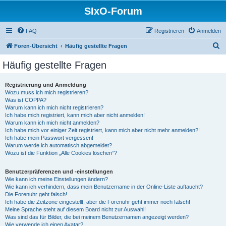
SIxO-Forum
FAQ
Registrieren
Anmelden
S
Foren-Übersicht
Häufig gestellte Fragen
u
Häufig gestellte Fragen
c
h
Registrierung und Anmeldung
Wozu muss ich mich registrieren?
e
Was ist COPPA?
Warum kann ich mich nicht registrieren?
Ich habe mich registriert, kann mich aber nicht anmelden!
Warum kann ich mich nicht anmelden?
Ich habe mich vor einiger Zeit registriert, kann mich aber nicht mehr anmelden?!
Ich habe mein Passwort vergessen!
Warum werde ich automatisch abgemeldet?
Wozu ist die Funktion „Alle Cookies löschen“?
Benutzerpräferenzen und -einstellungen
Wie kann ich meine Einstellungen ändern?
Wie kann ich verhindern, dass mein Benutzername in der Online-Liste auftaucht?
Die Forenuhr geht falsch!
Ich habe die Zeitzone eingestellt, aber die Forenuhr geht immer noch falsch!
Meine Sprache steht auf diesem Board nicht zur Auswahl!
Was sind das für Bilder, die bei meinem Benutzernamen angezeigt werden?
Wie verwende ich einen Avatar?