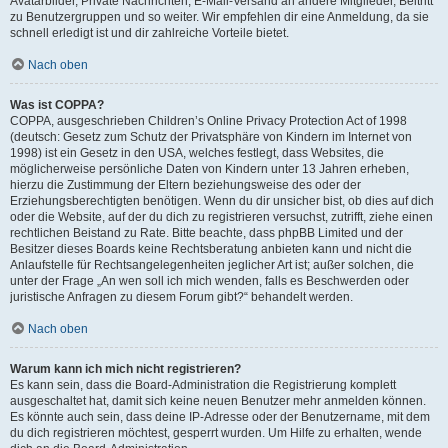
Avatarbilder, Private Nachrichten, E-Mail-Versand an andere Mitglieder, Beitritt
zu Benutzergruppen und so weiter. Wir empfehlen dir eine Anmeldung, da sie
schnell erledigt ist und dir zahlreiche Vorteile bietet.
Nach oben
Was ist COPPA?
COPPA, ausgeschrieben Children’s Online Privacy Protection Act of 1998
(deutsch: Gesetz zum Schutz der Privatsphäre von Kindern im Internet von
1998) ist ein Gesetz in den USA, welches festlegt, dass Websites, die
möglicherweise persönliche Daten von Kindern unter 13 Jahren erheben,
hierzu die Zustimmung der Eltern beziehungsweise des oder der
Erziehungsberechtigten benötigen. Wenn du dir unsicher bist, ob dies auf dich
oder die Website, auf der du dich zu registrieren versuchst, zutrifft, ziehe einen
rechtlichen Beistand zu Rate. Bitte beachte, dass phpBB Limited und der
Besitzer dieses Boards keine Rechtsberatung anbieten kann und nicht die
Anlaufstelle für Rechtsangelegenheiten jeglicher Art ist; außer solchen, die
unter der Frage „An wen soll ich mich wenden, falls es Beschwerden oder
juristische Anfragen zu diesem Forum gibt?“ behandelt werden.
Nach oben
Warum kann ich mich nicht registrieren?
Es kann sein, dass die Board-Administration die Registrierung komplett
ausgeschaltet hat, damit sich keine neuen Benutzer mehr anmelden können.
Es könnte auch sein, dass deine IP-Adresse oder der Benutzername, mit dem
du dich registrieren möchtest, gesperrt wurden. Um Hilfe zu erhalten, wende