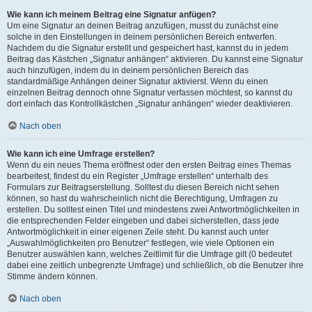
Wie kann ich meinem Beitrag eine Signatur anfügen?
Um eine Signatur an deinen Beitrag anzufügen, musst du zunächst eine
solche in den Einstellungen in deinem persönlichen Bereich entwerfen.
Nachdem du die Signatur erstellt und gespeichert hast, kannst du in jedem
Beitrag das Kästchen „Signatur anhängen“ aktivieren. Du kannst eine Signatur
auch hinzufügen, indem du in deinem persönlichen Bereich das
standardmäßige Anhängen deiner Signatur aktivierst. Wenn du einen
einzelnen Beitrag dennoch ohne Signatur verfassen möchtest, so kannst du
dort einfach das Kontrollkästchen „Signatur anhängen“ wieder deaktivieren.
Nach oben
Wie kann ich eine Umfrage erstellen?
Wenn du ein neues Thema eröffnest oder den ersten Beitrag eines Themas
bearbeitest, findest du ein Register „Umfrage erstellen“ unterhalb des
Formulars zur Beitragserstellung. Solltest du diesen Bereich nicht sehen
können, so hast du wahrscheinlich nicht die Berechtigung, Umfragen zu
erstellen. Du solltest einen Titel und mindestens zwei Antwortmöglichkeiten in
die entsprechenden Felder eingeben und dabei sicherstellen, dass jede
Antwortmöglichkeit in einer eigenen Zeile steht. Du kannst auch unter
„Auswahlmöglichkeiten pro Benutzer“ festlegen, wie viele Optionen ein
Benutzer auswählen kann, welches Zeitlimit für die Umfrage gilt (0 bedeutet
dabei eine zeitlich unbegrenzte Umfrage) und schließlich, ob die Benutzer ihre
Stimme ändern können.
Nach oben