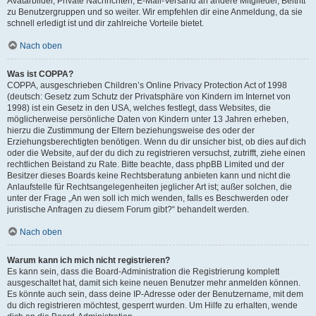
Avatarbilder, Private Nachrichten, E-Mail-Versand an andere Mitglieder, Beitritt
zu Benutzergruppen und so weiter. Wir empfehlen dir eine Anmeldung, da sie
schnell erledigt ist und dir zahlreiche Vorteile bietet.
Nach oben
Was ist COPPA?
COPPA, ausgeschrieben Children’s Online Privacy Protection Act of 1998
(deutsch: Gesetz zum Schutz der Privatsphäre von Kindern im Internet von
1998) ist ein Gesetz in den USA, welches festlegt, dass Websites, die
möglicherweise persönliche Daten von Kindern unter 13 Jahren erheben,
hierzu die Zustimmung der Eltern beziehungsweise des oder der
Erziehungsberechtigten benötigen. Wenn du dir unsicher bist, ob dies auf dich
oder die Website, auf der du dich zu registrieren versuchst, zutrifft, ziehe einen
rechtlichen Beistand zu Rate. Bitte beachte, dass phpBB Limited und der
Besitzer dieses Boards keine Rechtsberatung anbieten kann und nicht die
Anlaufstelle für Rechtsangelegenheiten jeglicher Art ist; außer solchen, die
unter der Frage „An wen soll ich mich wenden, falls es Beschwerden oder
juristische Anfragen zu diesem Forum gibt?“ behandelt werden.
Nach oben
Warum kann ich mich nicht registrieren?
Es kann sein, dass die Board-Administration die Registrierung komplett
ausgeschaltet hat, damit sich keine neuen Benutzer mehr anmelden können.
Es könnte auch sein, dass deine IP-Adresse oder der Benutzername, mit dem
du dich registrieren möchtest, gesperrt wurden. Um Hilfe zu erhalten, wende