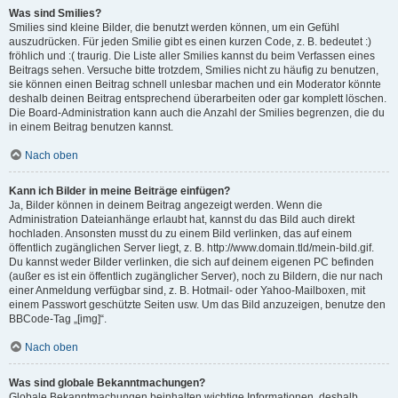
Was sind Smilies?
Smilies sind kleine Bilder, die benutzt werden können, um ein Gefühl
auszudrücken. Für jeden Smilie gibt es einen kurzen Code, z. B. bedeutet :)
fröhlich und :( traurig. Die Liste aller Smilies kannst du beim Verfassen eines
Beitrags sehen. Versuche bitte trotzdem, Smilies nicht zu häufig zu benutzen,
sie können einen Beitrag schnell unlesbar machen und ein Moderator könnte
deshalb deinen Beitrag entsprechend überarbeiten oder gar komplett löschen.
Die Board-Administration kann auch die Anzahl der Smilies begrenzen, die du
in einem Beitrag benutzen kannst.
Nach oben
Kann ich Bilder in meine Beiträge einfügen?
Ja, Bilder können in deinem Beitrag angezeigt werden. Wenn die
Administration Dateianhänge erlaubt hat, kannst du das Bild auch direkt
hochladen. Ansonsten musst du zu einem Bild verlinken, das auf einem
öffentlich zugänglichen Server liegt, z. B. http://www.domain.tld/mein-bild.gif.
Du kannst weder Bilder verlinken, die sich auf deinem eigenen PC befinden
(außer es ist ein öffentlich zugänglicher Server), noch zu Bildern, die nur nach
einer Anmeldung verfügbar sind, z. B. Hotmail- oder Yahoo-Mailboxen, mit
einem Passwort geschützte Seiten usw. Um das Bild anzuzeigen, benutze den
BBCode-Tag „[img]“.
Nach oben
Was sind globale Bekanntmachungen?
Globale Bekanntmachungen beinhalten wichtige Informationen, deshalb