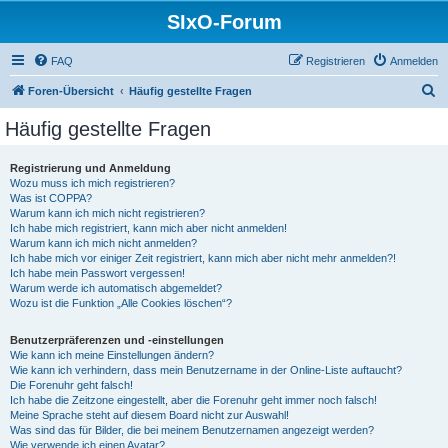
SIxO-Forum
FAQ
Registrieren
Anmelden
S
Foren-Übersicht
Häufig gestellte Fragen
u
Häufig gestellte Fragen
c
h
Registrierung und Anmeldung
Wozu muss ich mich registrieren?
e
Was ist COPPA?
Warum kann ich mich nicht registrieren?
Ich habe mich registriert, kann mich aber nicht anmelden!
Warum kann ich mich nicht anmelden?
Ich habe mich vor einiger Zeit registriert, kann mich aber nicht mehr anmelden?!
Ich habe mein Passwort vergessen!
Warum werde ich automatisch abgemeldet?
Wozu ist die Funktion „Alle Cookies löschen“?
Benutzerpräferenzen und -einstellungen
Wie kann ich meine Einstellungen ändern?
Wie kann ich verhindern, dass mein Benutzername in der Online-Liste auftaucht?
Die Forenuhr geht falsch!
Ich habe die Zeitzone eingestellt, aber die Forenuhr geht immer noch falsch!
Meine Sprache steht auf diesem Board nicht zur Auswahl!
Was sind das für Bilder, die bei meinem Benutzernamen angezeigt werden?
Wie verwende ich einen Avatar?