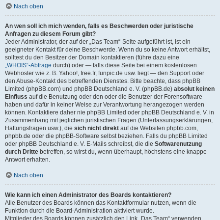
Nach oben
An wen soll ich mich wenden, falls es Beschwerden oder juristische
Anfragen zu diesem Forum gibt?
Jeder Administrator, der auf der „Das Team“-Seite aufgeführt ist, ist ein
geeigneter Kontakt für deine Beschwerde. Wenn du so keine Antwort erhältst,
solltest du den Besitzer der Domain kontaktieren (führe dazu eine
„WHOIS“-Abfrage
durch) oder — falls diese Seite bei einem kostenlosen
Webhoster wie z. B. Yahoo!, free.fr, funpic.de usw. liegt — den Support oder
den Abuse-Kontakt des betreffenden Dienstes. Bitte beachte, dass phpBB
Limited (phpBB.com) und phpBB Deutschland e. V. (phpBB.de)
absolut keinen
Einfluss
auf die Benutzung oder den oder die Benutzer der Forensoftware
haben und dafür in keiner Weise zur Verantwortung herangezogen werden
können. Kontaktiere daher nie phpBB Limited oder phpBB Deutschland e. V. in
Zusammenhang mit jeglichen juristischen Fragen (Unterlassungserklärungen,
Haftungsfragen usw.), die
sich nicht direkt
auf die Websiten phpbb.com,
phpbb.de oder die phpBB-Software selbst beziehen. Falls du phpBB Limited
oder phpBB Deutschland e. V. E-Mails schreibst, die die
Softwarenutzung
durch Dritte
betreffen, so wirst du, wenn überhaupt, höchstens eine knappe
Antwort erhalten.
Nach oben
Wie kann ich einen Administrator des Boards kontaktieren?
Alle Benutzer des Boards können das Kontaktformular nutzen, wenn die
Funktion durch die Board-Administration aktiviert wurde.
Mitglieder des Boards können zusätzlich den Link „Das Team“ verwenden.