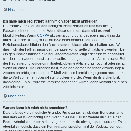
dich an die Board-Administration.
Nach oben
Ich habe mich registriert, kann mich aber nicht anmelden!
Überprüfe zuerst, ob du den richtigen Benutzernamen und das richtige
Passwort eingegeben hast. Wenn diese stimmen, dann gibt es zwei
Möglichkeiten. Wenn
COPPA
aktiviert ist und du angegeben hast, dass du
unter 13 Jahre alt bist, musst du bzw. einer deiner Eltern oder deiner
Erziehungsberechtigten den Anweisungen folgen, die du erhalten hast. Wenn
dies nicht der Fall ist, muss dein Benutzerkonto vielleicht aktiviert werden. Bei
einigen Boards müssen alle neu angemeldeten Mitglieder erst freigeschaltet
werden – entweder musst du dies selbst erledigen oder ein Administrator. Bei
der Registrierung wurde dir mitgeteilt, ob eine Aktivierung nötig ist oder nicht.
Wenn du eine E-Mail erhalten hast, folge den dort enthaltenen Anweisungen.
Ansonsten prüfe, ob du deine E-Mail-Adresse korrekt eingegeben hast oder
die E-Mail von einem Spam-Filter blockiert wurde. Wenn du dir sicher bist,
dass deine E-Mail-Adresse korrekt eingegeben wurde, dann kontaktiere einen
Administrator.
Nach oben
Warum kann ich mich nicht anmelden?
Dafür gibt es viele mögliche Gründe. Prüfe zunächst, ob dein Benutzername
und dein Passwort richtig sind. Wenn dies der Fall ist, wende dich an einen
Board-Administrator, um sicherzugehen, dass du nicht gesperrt wurdest. Es ist
ebenfalls möglich, dass ein Konfigurationsproblem mit der Website vorliegt,