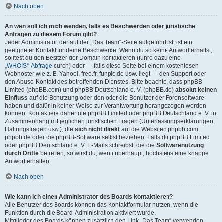
Nach oben
An wen soll ich mich wenden, falls es Beschwerden oder juristische
Anfragen zu diesem Forum gibt?
Jeder Administrator, der auf der „Das Team“-Seite aufgeführt ist, ist ein
geeigneter Kontakt für deine Beschwerde. Wenn du so keine Antwort erhältst,
solltest du den Besitzer der Domain kontaktieren (führe dazu eine
„WHOIS“-Abfrage
durch) oder — falls diese Seite bei einem kostenlosen
Webhoster wie z. B. Yahoo!, free.fr, funpic.de usw. liegt — den Support oder
den Abuse-Kontakt des betreffenden Dienstes. Bitte beachte, dass phpBB
Limited (phpBB.com) und phpBB Deutschland e. V. (phpBB.de)
absolut keinen
Einfluss
auf die Benutzung oder den oder die Benutzer der Forensoftware
haben und dafür in keiner Weise zur Verantwortung herangezogen werden
können. Kontaktiere daher nie phpBB Limited oder phpBB Deutschland e. V. in
Zusammenhang mit jeglichen juristischen Fragen (Unterlassungserklärungen,
Haftungsfragen usw.), die
sich nicht direkt
auf die Websiten phpbb.com,
phpbb.de oder die phpBB-Software selbst beziehen. Falls du phpBB Limited
oder phpBB Deutschland e. V. E-Mails schreibst, die die
Softwarenutzung
durch Dritte
betreffen, so wirst du, wenn überhaupt, höchstens eine knappe
Antwort erhalten.
Nach oben
Wie kann ich einen Administrator des Boards kontaktieren?
Alle Benutzer des Boards können das Kontaktformular nutzen, wenn die
Funktion durch die Board-Administration aktiviert wurde.
Mitglieder des Boards können zusätzlich den Link „Das Team“ verwenden.