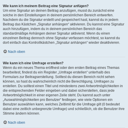
Wie kann ich meinem Beitrag eine Signatur anfügen?
Um eine Signatur an deinen Beitrag anzufügen, musst du zunächst eine
solche in den Einstellungen in deinem persönlichen Bereich entwerfen.
Nachdem du die Signatur erstellt und gespeichert hast, kannst du in jedem
Beitrag das Kästchen „Signatur anhängen“ aktivieren. Du kannst eine Signatur
auch hinzufügen, indem du in deinem persönlichen Bereich das
standardmäßige Anhängen deiner Signatur aktivierst. Wenn du einen
einzelnen Beitrag dennoch ohne Signatur verfassen möchtest, so kannst du
dort einfach das Kontrollkästchen „Signatur anhängen“ wieder deaktivieren.
Nach oben
Wie kann ich eine Umfrage erstellen?
Wenn du ein neues Thema eröffnest oder den ersten Beitrag eines Themas
bearbeitest, findest du ein Register „Umfrage erstellen“ unterhalb des
Formulars zur Beitragserstellung. Solltest du diesen Bereich nicht sehen
können, so hast du wahrscheinlich nicht die Berechtigung, Umfragen zu
erstellen. Du solltest einen Titel und mindestens zwei Antwortmöglichkeiten in
die entsprechenden Felder eingeben und dabei sicherstellen, dass jede
Antwortmöglichkeit in einer eigenen Zeile steht. Du kannst auch unter
„Auswahlmöglichkeiten pro Benutzer“ festlegen, wie viele Optionen ein
Benutzer auswählen kann, welches Zeitlimit für die Umfrage gilt (0 bedeutet
dabei eine zeitlich unbegrenzte Umfrage) und schließlich, ob die Benutzer ihre
Stimme ändern können.
Nach oben