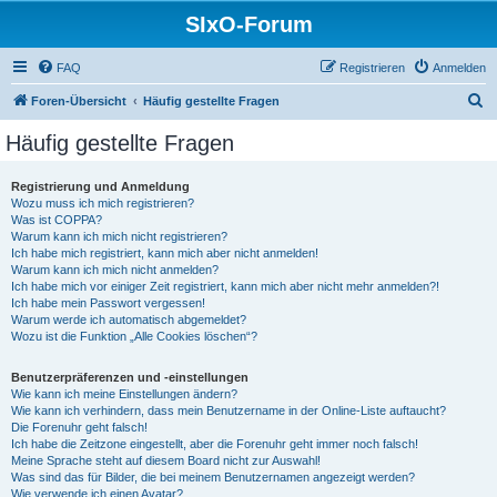
SIxO-Forum
FAQ
Registrieren
Anmelden
S
Foren-Übersicht
Häufig gestellte Fragen
u
Häufig gestellte Fragen
c
h
Registrierung und Anmeldung
Wozu muss ich mich registrieren?
e
Was ist COPPA?
Warum kann ich mich nicht registrieren?
Ich habe mich registriert, kann mich aber nicht anmelden!
Warum kann ich mich nicht anmelden?
Ich habe mich vor einiger Zeit registriert, kann mich aber nicht mehr anmelden?!
Ich habe mein Passwort vergessen!
Warum werde ich automatisch abgemeldet?
Wozu ist die Funktion „Alle Cookies löschen“?
Benutzerpräferenzen und -einstellungen
Wie kann ich meine Einstellungen ändern?
Wie kann ich verhindern, dass mein Benutzername in der Online-Liste auftaucht?
Die Forenuhr geht falsch!
Ich habe die Zeitzone eingestellt, aber die Forenuhr geht immer noch falsch!
Meine Sprache steht auf diesem Board nicht zur Auswahl!
Was sind das für Bilder, die bei meinem Benutzernamen angezeigt werden?
Wie verwende ich einen Avatar?