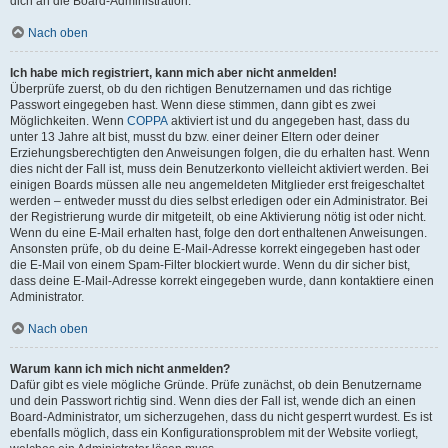
dich an die Board-Administration.
Nach oben
Ich habe mich registriert, kann mich aber nicht anmelden!
Überprüfe zuerst, ob du den richtigen Benutzernamen und das richtige
Passwort eingegeben hast. Wenn diese stimmen, dann gibt es zwei
Möglichkeiten. Wenn
COPPA
aktiviert ist und du angegeben hast, dass du
unter 13 Jahre alt bist, musst du bzw. einer deiner Eltern oder deiner
Erziehungsberechtigten den Anweisungen folgen, die du erhalten hast. Wenn
dies nicht der Fall ist, muss dein Benutzerkonto vielleicht aktiviert werden. Bei
einigen Boards müssen alle neu angemeldeten Mitglieder erst freigeschaltet
werden – entweder musst du dies selbst erledigen oder ein Administrator. Bei
der Registrierung wurde dir mitgeteilt, ob eine Aktivierung nötig ist oder nicht.
Wenn du eine E-Mail erhalten hast, folge den dort enthaltenen Anweisungen.
Ansonsten prüfe, ob du deine E-Mail-Adresse korrekt eingegeben hast oder
die E-Mail von einem Spam-Filter blockiert wurde. Wenn du dir sicher bist,
dass deine E-Mail-Adresse korrekt eingegeben wurde, dann kontaktiere einen
Administrator.
Nach oben
Warum kann ich mich nicht anmelden?
Dafür gibt es viele mögliche Gründe. Prüfe zunächst, ob dein Benutzername
und dein Passwort richtig sind. Wenn dies der Fall ist, wende dich an einen
Board-Administrator, um sicherzugehen, dass du nicht gesperrt wurdest. Es ist
ebenfalls möglich, dass ein Konfigurationsproblem mit der Website vorliegt,