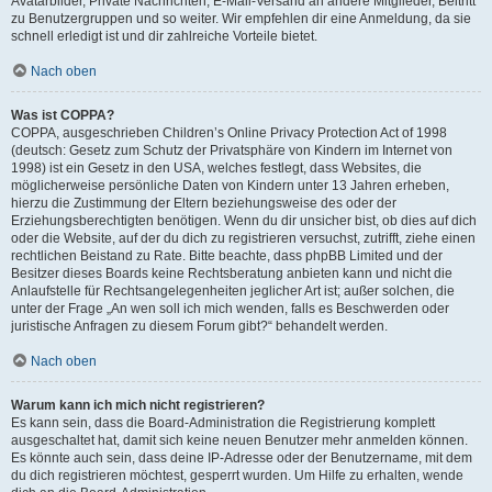
Avatarbilder, Private Nachrichten, E-Mail-Versand an andere Mitglieder, Beitritt
zu Benutzergruppen und so weiter. Wir empfehlen dir eine Anmeldung, da sie
schnell erledigt ist und dir zahlreiche Vorteile bietet.
Nach oben
Was ist COPPA?
COPPA, ausgeschrieben Children’s Online Privacy Protection Act of 1998
(deutsch: Gesetz zum Schutz der Privatsphäre von Kindern im Internet von
1998) ist ein Gesetz in den USA, welches festlegt, dass Websites, die
möglicherweise persönliche Daten von Kindern unter 13 Jahren erheben,
hierzu die Zustimmung der Eltern beziehungsweise des oder der
Erziehungsberechtigten benötigen. Wenn du dir unsicher bist, ob dies auf dich
oder die Website, auf der du dich zu registrieren versuchst, zutrifft, ziehe einen
rechtlichen Beistand zu Rate. Bitte beachte, dass phpBB Limited und der
Besitzer dieses Boards keine Rechtsberatung anbieten kann und nicht die
Anlaufstelle für Rechtsangelegenheiten jeglicher Art ist; außer solchen, die
unter der Frage „An wen soll ich mich wenden, falls es Beschwerden oder
juristische Anfragen zu diesem Forum gibt?“ behandelt werden.
Nach oben
Warum kann ich mich nicht registrieren?
Es kann sein, dass die Board-Administration die Registrierung komplett
ausgeschaltet hat, damit sich keine neuen Benutzer mehr anmelden können.
Es könnte auch sein, dass deine IP-Adresse oder der Benutzername, mit dem
du dich registrieren möchtest, gesperrt wurden. Um Hilfe zu erhalten, wende