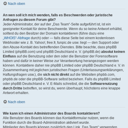
Nach oben
An wen soll ich mich wenden, falls es Beschwerden oder juristische
Anfragen zu diesem Forum gibt?
Jeder Administrator, der auf der „Das Team“-Seite aufgeführt ist, ist ein
geeigneter Kontakt für deine Beschwerde. Wenn du so keine Antwort erhältst,
solltest du den Besitzer der Domain kontaktieren (führe dazu eine
„WHOIS“-Abfrage
durch) oder — falls diese Seite bei einem kostenlosen
Webhoster wie z. B. Yahoo!, free.fr, funpic.de usw. liegt — den Support oder
den Abuse-Kontakt des betreffenden Dienstes. Bitte beachte, dass phpBB
Limited (phpBB.com) und phpBB Deutschland e. V. (phpBB.de)
absolut keinen
Einfluss
auf die Benutzung oder den oder die Benutzer der Forensoftware
haben und dafür in keiner Weise zur Verantwortung herangezogen werden
können. Kontaktiere daher nie phpBB Limited oder phpBB Deutschland e. V. in
Zusammenhang mit jeglichen juristischen Fragen (Unterlassungserklärungen,
Haftungsfragen usw.), die
sich nicht direkt
auf die Websiten phpbb.com,
phpbb.de oder die phpBB-Software selbst beziehen. Falls du phpBB Limited
oder phpBB Deutschland e. V. E-Mails schreibst, die die
Softwarenutzung
durch Dritte
betreffen, so wirst du, wenn überhaupt, höchstens eine knappe
Antwort erhalten.
Nach oben
Wie kann ich einen Administrator des Boards kontaktieren?
Alle Benutzer des Boards können das Kontaktformular nutzen, wenn die
Funktion durch die Board-Administration aktiviert wurde.
Mitglieder des Boards können zusätzlich den Link „Das Team“ verwenden.