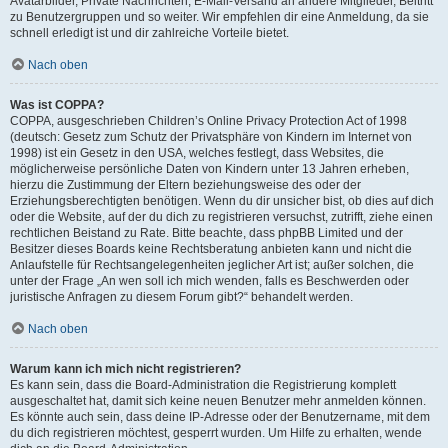
Avatarbilder, Private Nachrichten, E-Mail-Versand an andere Mitglieder, Beitritt
zu Benutzergruppen und so weiter. Wir empfehlen dir eine Anmeldung, da sie
schnell erledigt ist und dir zahlreiche Vorteile bietet.
Nach oben
Was ist COPPA?
COPPA, ausgeschrieben Children’s Online Privacy Protection Act of 1998
(deutsch: Gesetz zum Schutz der Privatsphäre von Kindern im Internet von
1998) ist ein Gesetz in den USA, welches festlegt, dass Websites, die
möglicherweise persönliche Daten von Kindern unter 13 Jahren erheben,
hierzu die Zustimmung der Eltern beziehungsweise des oder der
Erziehungsberechtigten benötigen. Wenn du dir unsicher bist, ob dies auf dich
oder die Website, auf der du dich zu registrieren versuchst, zutrifft, ziehe einen
rechtlichen Beistand zu Rate. Bitte beachte, dass phpBB Limited und der
Besitzer dieses Boards keine Rechtsberatung anbieten kann und nicht die
Anlaufstelle für Rechtsangelegenheiten jeglicher Art ist; außer solchen, die
unter der Frage „An wen soll ich mich wenden, falls es Beschwerden oder
juristische Anfragen zu diesem Forum gibt?“ behandelt werden.
Nach oben
Warum kann ich mich nicht registrieren?
Es kann sein, dass die Board-Administration die Registrierung komplett
ausgeschaltet hat, damit sich keine neuen Benutzer mehr anmelden können.
Es könnte auch sein, dass deine IP-Adresse oder der Benutzername, mit dem
du dich registrieren möchtest, gesperrt wurden. Um Hilfe zu erhalten, wende