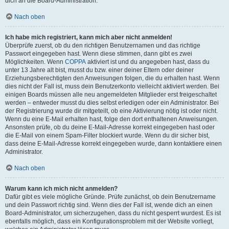
dich an die Board-Administration.
Nach oben
Ich habe mich registriert, kann mich aber nicht anmelden!
Überprüfe zuerst, ob du den richtigen Benutzernamen und das richtige
Passwort eingegeben hast. Wenn diese stimmen, dann gibt es zwei
Möglichkeiten. Wenn
COPPA
aktiviert ist und du angegeben hast, dass du
unter 13 Jahre alt bist, musst du bzw. einer deiner Eltern oder deiner
Erziehungsberechtigten den Anweisungen folgen, die du erhalten hast. Wenn
dies nicht der Fall ist, muss dein Benutzerkonto vielleicht aktiviert werden. Bei
einigen Boards müssen alle neu angemeldeten Mitglieder erst freigeschaltet
werden – entweder musst du dies selbst erledigen oder ein Administrator. Bei
der Registrierung wurde dir mitgeteilt, ob eine Aktivierung nötig ist oder nicht.
Wenn du eine E-Mail erhalten hast, folge den dort enthaltenen Anweisungen.
Ansonsten prüfe, ob du deine E-Mail-Adresse korrekt eingegeben hast oder
die E-Mail von einem Spam-Filter blockiert wurde. Wenn du dir sicher bist,
dass deine E-Mail-Adresse korrekt eingegeben wurde, dann kontaktiere einen
Administrator.
Nach oben
Warum kann ich mich nicht anmelden?
Dafür gibt es viele mögliche Gründe. Prüfe zunächst, ob dein Benutzername
und dein Passwort richtig sind. Wenn dies der Fall ist, wende dich an einen
Board-Administrator, um sicherzugehen, dass du nicht gesperrt wurdest. Es ist
ebenfalls möglich, dass ein Konfigurationsproblem mit der Website vorliegt,