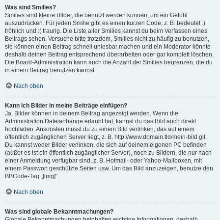
Was sind Smilies?
Smilies sind kleine Bilder, die benutzt werden können, um ein Gefühl
auszudrücken. Für jeden Smilie gibt es einen kurzen Code, z. B. bedeutet :)
fröhlich und :( traurig. Die Liste aller Smilies kannst du beim Verfassen eines
Beitrags sehen. Versuche bitte trotzdem, Smilies nicht zu häufig zu benutzen,
sie können einen Beitrag schnell unlesbar machen und ein Moderator könnte
deshalb deinen Beitrag entsprechend überarbeiten oder gar komplett löschen.
Die Board-Administration kann auch die Anzahl der Smilies begrenzen, die du
in einem Beitrag benutzen kannst.
Nach oben
Kann ich Bilder in meine Beiträge einfügen?
Ja, Bilder können in deinem Beitrag angezeigt werden. Wenn die
Administration Dateianhänge erlaubt hat, kannst du das Bild auch direkt
hochladen. Ansonsten musst du zu einem Bild verlinken, das auf einem
öffentlich zugänglichen Server liegt, z. B. http://www.domain.tld/mein-bild.gif.
Du kannst weder Bilder verlinken, die sich auf deinem eigenen PC befinden
(außer es ist ein öffentlich zugänglicher Server), noch zu Bildern, die nur nach
einer Anmeldung verfügbar sind, z. B. Hotmail- oder Yahoo-Mailboxen, mit
einem Passwort geschützte Seiten usw. Um das Bild anzuzeigen, benutze den
BBCode-Tag „[img]“.
Nach oben
Was sind globale Bekanntmachungen?
Globale Bekanntmachungen beinhalten wichtige Informationen, deshalb