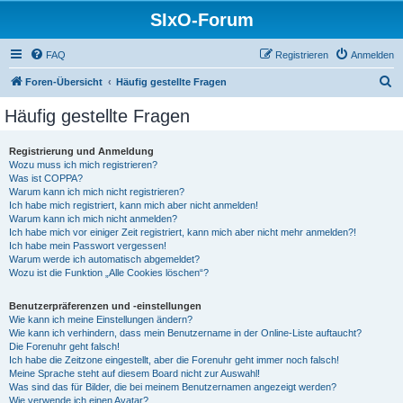
SIxO-Forum
FAQ
Registrieren
Anmelden
S
Foren-Übersicht
Häufig gestellte Fragen
u
Häufig gestellte Fragen
c
h
Registrierung und Anmeldung
Wozu muss ich mich registrieren?
e
Was ist COPPA?
Warum kann ich mich nicht registrieren?
Ich habe mich registriert, kann mich aber nicht anmelden!
Warum kann ich mich nicht anmelden?
Ich habe mich vor einiger Zeit registriert, kann mich aber nicht mehr anmelden?!
Ich habe mein Passwort vergessen!
Warum werde ich automatisch abgemeldet?
Wozu ist die Funktion „Alle Cookies löschen“?
Benutzerpräferenzen und -einstellungen
Wie kann ich meine Einstellungen ändern?
Wie kann ich verhindern, dass mein Benutzername in der Online-Liste auftaucht?
Die Forenuhr geht falsch!
Ich habe die Zeitzone eingestellt, aber die Forenuhr geht immer noch falsch!
Meine Sprache steht auf diesem Board nicht zur Auswahl!
Was sind das für Bilder, die bei meinem Benutzernamen angezeigt werden?
Wie verwende ich einen Avatar?