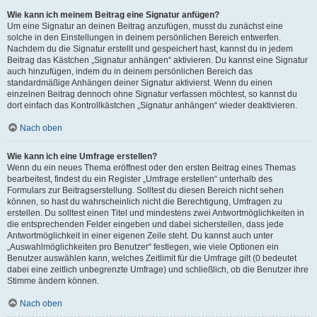
Wie kann ich meinem Beitrag eine Signatur anfügen?
Um eine Signatur an deinen Beitrag anzufügen, musst du zunächst eine
solche in den Einstellungen in deinem persönlichen Bereich entwerfen.
Nachdem du die Signatur erstellt und gespeichert hast, kannst du in jedem
Beitrag das Kästchen „Signatur anhängen“ aktivieren. Du kannst eine Signatur
auch hinzufügen, indem du in deinem persönlichen Bereich das
standardmäßige Anhängen deiner Signatur aktivierst. Wenn du einen
einzelnen Beitrag dennoch ohne Signatur verfassen möchtest, so kannst du
dort einfach das Kontrollkästchen „Signatur anhängen“ wieder deaktivieren.
Nach oben
Wie kann ich eine Umfrage erstellen?
Wenn du ein neues Thema eröffnest oder den ersten Beitrag eines Themas
bearbeitest, findest du ein Register „Umfrage erstellen“ unterhalb des
Formulars zur Beitragserstellung. Solltest du diesen Bereich nicht sehen
können, so hast du wahrscheinlich nicht die Berechtigung, Umfragen zu
erstellen. Du solltest einen Titel und mindestens zwei Antwortmöglichkeiten in
die entsprechenden Felder eingeben und dabei sicherstellen, dass jede
Antwortmöglichkeit in einer eigenen Zeile steht. Du kannst auch unter
„Auswahlmöglichkeiten pro Benutzer“ festlegen, wie viele Optionen ein
Benutzer auswählen kann, welches Zeitlimit für die Umfrage gilt (0 bedeutet
dabei eine zeitlich unbegrenzte Umfrage) und schließlich, ob die Benutzer ihre
Stimme ändern können.
Nach oben