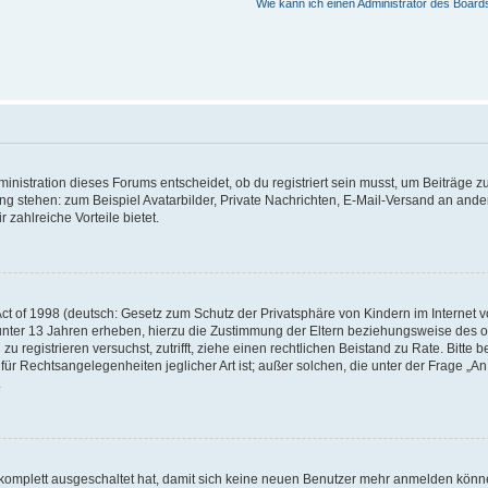
Wie kann ich einen Administrator des Board
istration dieses Forums entscheidet, ob du registriert sein musst, um Beiträge zu s
ung stehen: zum Beispiel Avatarbilder, Private Nachrichten, E-Mail-Versand an ander
 zahlreiche Vorteile bietet.
t of 1998 (deutsch: Gesetz zum Schutz der Privatsphäre von Kindern im Internet vo
unter 13 Jahren erheben, hierzu die Zustimmung der Eltern beziehungsweise des o
h zu registrieren versuchst, zutrifft, ziehe einen rechtlichen Beistand zu Rate. Bit
für Rechtsangelegenheiten jeglicher Art ist; außer solchen, die unter der Frage „
.
g komplett ausgeschaltet hat, damit sich keine neuen Benutzer mehr anmelden könn