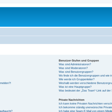
Benutzer-Stufen und Gruppen
Was sind Administratoren?
Was sind Moderatoren?
Was sind Benutzergruppen?
Wo finde ich die Benutzergruppen und wie tr
Wie werde ich Gruppenleiter?
anmelden?!
Weshalb werden verschiedene Benutzergrupp
Was ist eine Hauptgruppe?
Was bedeutet der „Das Team“-Link auf der S
Private Nachrichten
Ich kann keine Privaten Nachrichten versch
Ich bekomme ständig unerwünschte Private
auftaucht?
Ich habe eine Spam-E-Mail von einem Mitgli