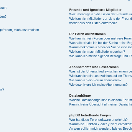
alsch!
Freunde und ignorierte Mitglieder
Wozu benötige ich die Listen der Freunde un
rden?
Wie kann ich Mitglieder zur Liste der Freund
wieder aus den Listen entfernen?
fgefordert, mich anzumelden.
Die Foren durchsuchen
Wie kann ich ein Forum oder mehrere For
Weshalb erhalte ich bei der Suche keine Er
Warum bekomme ich bei der Suche eine lee
Wie kann ich nach Mitgliedern suchen?
Wie kann ich meine eigenen Beiträge und T
Abonnements und Lesezeichen
Was ist der Unterschied zwischen einem L
Wie kann ich ein Lesezeichen auf ein Them
Wie kann ich ein Forum abonnieren?
Wie deaktiviere ich meine Abonnements?
gs?
Dateianhänge
Welche Dateianhänge sind in diesem Forum
Kann ich eine Übersicht all meiner Dateian
phpBB betreffende Fragen
Wer hat diese Forensoftware entwickelt?
Warum ist Funktion x oder y nicht enthalten
An wen soll ich mich wenden, falls es Besc