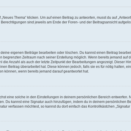
„Neues Thema“ klicken. Um auf einen Beitrag zu antworten, musst du auf „Antworte
e Berechtigungen sind jeweils am Ende der Foren- und der Beitragsansicht aufgeliste
r deine eigenen Beiträge bearbeiten oder löschen. Du kannst einen Beitrag bearbe
inen begrenzten Zeitraum nach seiner Erstellung möglich. Wenn bereits jemand auf de
 die Anzahl als auch der letzte Zeitpunkt der Bearbeitungen angezeigt. Dieser Hi
en Beitrag überarbeitet hat. Diese können jedoch, falls sie es für nötig halten, ei
hen können, wenn bereits jemand darauf geantwortet hat.
st eine solche in den Einstellungen in deinem persönlichen Bereich entwerfen. Na
eren. Du kannst eine Signatur auch hinzufügen, indem du in deinem persönlichen 
atur verfassen möchtest, so kannst du dort einfach das Kontrollkästchen „Signatu