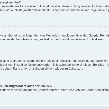
gezeigt werden?
amen stehen. Eines dieser Bilder ist meist mit deinem Rang verknüpft: Oft sind di
ld wird auch als „Avatar“ bezeichnet. Es handelt sich hierbei in der Regel um ein
 Avatar über eine der folgenden vier Methoden hinzufügen: Gravatar, Galerie, Rem
en Avatar benutzen kannst, solltest du die Board-Administration kontaktieren.
viele Beiträge du bislang erstellt hast oder identifizieren bestimmte Benutzer w
 Board-Administration festgelegt wurden. Bitte schreibe keine sinnlosen Beiträge
wird deinen Rang unter Umständen einfach wieder zurücksetzen.
rde ich aufgefordert, mich anzumelden.
ion für Nachrichten an andere Benutzer nutzen, falls diese von der Board-Administ