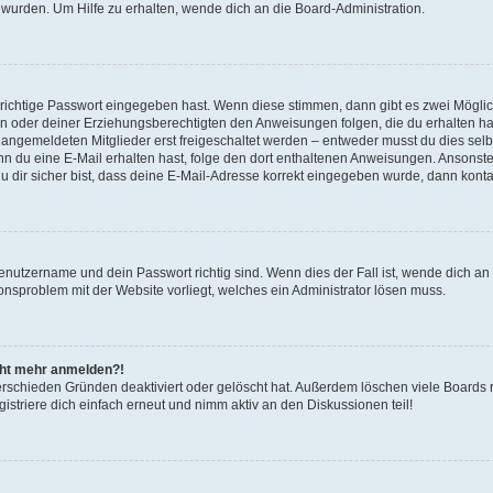
 wurden. Um Hilfe zu erhalten, wende dich an die Board-Administration.
 richtige Passwort eingegeben hast. Wenn diese stimmen, dann gibt es zwei Mögl
tern oder deiner Erziehungsberechtigten den Anweisungen folgen, die du erhalten ha
u angemeldeten Mitglieder erst freigeschaltet werden – entweder musst du dies selbs
. Wenn du eine E-Mail erhalten hast, folge den dort enthaltenen Anweisungen. Ansons
 dir sicher bist, dass deine E-Mail-Adresse korrekt eingegeben wurde, dann kontak
Benutzername und dein Passwort richtig sind. Wenn dies der Fall ist, wende dich a
ionsproblem mit der Website vorliegt, welches ein Administrator lösen muss.
icht mehr anmelden?!
erschieden Gründen deaktiviert oder gelöscht hat. Außerdem löschen viele Boards r
triere dich einfach erneut und nimm aktiv an den Diskussionen teil!