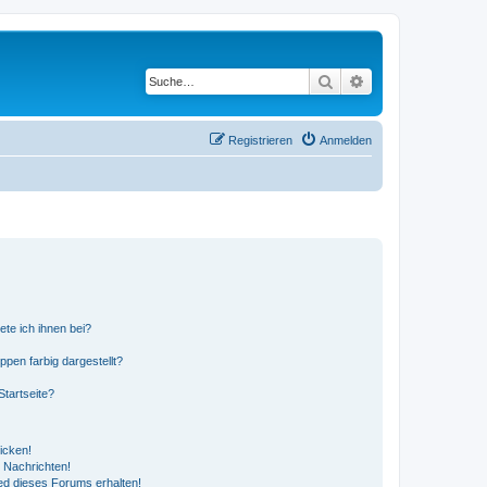
Suche
Erweiterte Suche
Registrieren
Anmelden
ete ich ihnen bei?
en farbig dargestellt?
tartseite?
icken!
 Nachrichten!
ed dieses Forums erhalten!