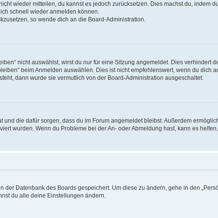
 nicht wieder mitteilen, du kannst es jedoch zurücksetzen. Dies machst du, indem 
 dich schnell wieder anmelden können.
ückzusetzen, so wende dich an die Board-Administration.
en“ nicht auswählst, wirst du nur für eine Sitzung angemeldet. Dies verhindert 
leiben“ beim Anmelden auswählen. Dies ist nicht empfehlenswert, wenn du dich an
 steht, dann wurde sie vermutlich von der Board-Administration ausgeschaltet.
 hat und die dafür sorgen, dass du im Forum angemeldet bleibst. Außerdem ermögli
tiviert wurden. Wenn du Probleme bei der An- oder Abmeldung hast, kann es helfen
n in der Datenbank des Boards gespeichert. Um diese zu ändern, gehe in den „Persö
nst du alle deine Einstellungen ändern.