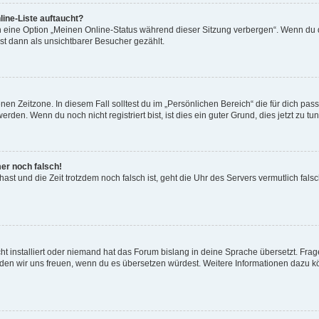
ine-Liste auftaucht?
n eine Option „Meinen Online-Status während dieser Sitzung verbergen“. Wenn du d
st dann als unsichtbarer Besucher gezählt.
en Zeitzone. In diesem Fall solltest du im „Persönlichen Bereich“ die für dich passe
den. Wenn du noch nicht registriert bist, ist dies ein guter Grund, dies jetzt zu tun
mer noch falsch!
t hast und die Zeit trotzdem noch falsch ist, geht die Uhr des Servers vermutlich fal
t installiert oder niemand hat das Forum bislang in deine Sprache übersetzt. Frag
, würden wir uns freuen, wenn du es übersetzen würdest. Weitere Informationen dazu