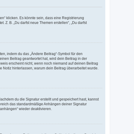
n“ klicken. Es könnte sein, dass eine Registrierung
t. Z. B. „Du darfst neue Themen erstellen“, „Du darfst
iten, indem du das „Ändere Beitrag“-Symbol für den
inen Beitrag geantwortet hat, wird dein Beitrag in der
nweis erscheint nicht, wenn noch niemand auf deinen Beitrag
ne Notiz hinterlassen, warum dein Beitrag überarbeitet wurde.
chdem du die Signatur erstellt und gespeichert hast, kannst
Bereich das standardmäßige Anhängen deiner Signatur
r anhängen“ wieder deaktivieren.