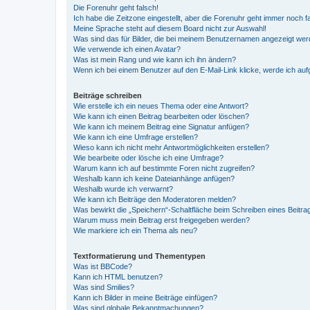
Die Forenuhr geht falsch!
Ich habe die Zeitzone eingestellt, aber die Forenuhr geht immer noch f
Meine Sprache steht auf diesem Board nicht zur Auswahl!
Was sind das für Bilder, die bei meinem Benutzernamen angezeigt we
Wie verwende ich einen Avatar?
Was ist mein Rang und wie kann ich ihn ändern?
Wenn ich bei einem Benutzer auf den E-Mail-Link klicke, werde ich au
Beiträge schreiben
Wie erstelle ich ein neues Thema oder eine Antwort?
Wie kann ich einen Beitrag bearbeiten oder löschen?
Wie kann ich meinem Beitrag eine Signatur anfügen?
Wie kann ich eine Umfrage erstellen?
Wieso kann ich nicht mehr Antwortmöglichkeiten erstellen?
Wie bearbeite oder lösche ich eine Umfrage?
Warum kann ich auf bestimmte Foren nicht zugreifen?
Weshalb kann ich keine Dateianhänge anfügen?
Weshalb wurde ich verwarnt?
Wie kann ich Beiträge den Moderatoren melden?
Was bewirkt die „Speichern“-Schaltfläche beim Schreiben eines Beitra
Warum muss mein Beitrag erst freigegeben werden?
Wie markiere ich ein Thema als neu?
Textformatierung und Thementypen
Was ist BBCode?
Kann ich HTML benutzen?
Was sind Smilies?
Kann ich Bilder in meine Beiträge einfügen?
Was sind globale Bekanntmachungen?