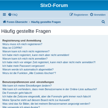
SIxO-Forum
FAQ
Registrieren
Anmelden
S
Foren-Übersicht
Häufig gestellte Fragen
u
Häufig gestellte Fragen
c
h
Registrierung und Anmeldung
Wozu muss ich mich registrieren?
e
Was ist COPPA?
Warum kann ich mich nicht registrieren?
Ich habe mich registriert, kann mich aber nicht anmelden!
Warum kann ich mich nicht anmelden?
Ich habe mich vor einiger Zeit registriert, kann mich aber nicht mehr anmelden?!
Ich habe mein Passwort vergessen!
Warum werde ich automatisch abgemeldet?
Wozu ist die Funktion „Alle Cookies löschen“?
Benutzerpräferenzen und -einstellungen
Wie kann ich meine Einstellungen ändern?
Wie kann ich verhindern, dass mein Benutzername in der Online-Liste auftaucht?
Die Forenuhr geht falsch!
Ich habe die Zeitzone eingestellt, aber die Forenuhr geht immer noch falsch!
Meine Sprache steht auf diesem Board nicht zur Auswahl!
Was sind das für Bilder, die bei meinem Benutzernamen angezeigt werden?
Wie verwende ich einen Avatar?