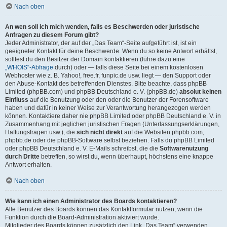
Nach oben
An wen soll ich mich wenden, falls es Beschwerden oder juristische
Anfragen zu diesem Forum gibt?
Jeder Administrator, der auf der „Das Team“-Seite aufgeführt ist, ist ein
geeigneter Kontakt für deine Beschwerde. Wenn du so keine Antwort erhältst,
solltest du den Besitzer der Domain kontaktieren (führe dazu eine
„WHOIS“-Abfrage
durch) oder — falls diese Seite bei einem kostenlosen
Webhoster wie z. B. Yahoo!, free.fr, funpic.de usw. liegt — den Support oder
den Abuse-Kontakt des betreffenden Dienstes. Bitte beachte, dass phpBB
Limited (phpBB.com) und phpBB Deutschland e. V. (phpBB.de)
absolut keinen
Einfluss
auf die Benutzung oder den oder die Benutzer der Forensoftware
haben und dafür in keiner Weise zur Verantwortung herangezogen werden
können. Kontaktiere daher nie phpBB Limited oder phpBB Deutschland e. V. in
Zusammenhang mit jeglichen juristischen Fragen (Unterlassungserklärungen,
Haftungsfragen usw.), die
sich nicht direkt
auf die Websiten phpbb.com,
phpbb.de oder die phpBB-Software selbst beziehen. Falls du phpBB Limited
oder phpBB Deutschland e. V. E-Mails schreibst, die die
Softwarenutzung
durch Dritte
betreffen, so wirst du, wenn überhaupt, höchstens eine knappe
Antwort erhalten.
Nach oben
Wie kann ich einen Administrator des Boards kontaktieren?
Alle Benutzer des Boards können das Kontaktformular nutzen, wenn die
Funktion durch die Board-Administration aktiviert wurde.
Mitglieder des Boards können zusätzlich den Link „Das Team“ verwenden.