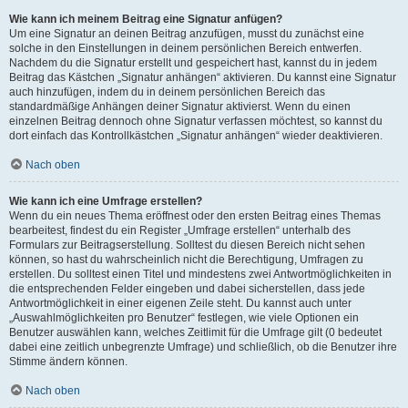
Wie kann ich meinem Beitrag eine Signatur anfügen?
Um eine Signatur an deinen Beitrag anzufügen, musst du zunächst eine
solche in den Einstellungen in deinem persönlichen Bereich entwerfen.
Nachdem du die Signatur erstellt und gespeichert hast, kannst du in jedem
Beitrag das Kästchen „Signatur anhängen“ aktivieren. Du kannst eine Signatur
auch hinzufügen, indem du in deinem persönlichen Bereich das
standardmäßige Anhängen deiner Signatur aktivierst. Wenn du einen
einzelnen Beitrag dennoch ohne Signatur verfassen möchtest, so kannst du
dort einfach das Kontrollkästchen „Signatur anhängen“ wieder deaktivieren.
Nach oben
Wie kann ich eine Umfrage erstellen?
Wenn du ein neues Thema eröffnest oder den ersten Beitrag eines Themas
bearbeitest, findest du ein Register „Umfrage erstellen“ unterhalb des
Formulars zur Beitragserstellung. Solltest du diesen Bereich nicht sehen
können, so hast du wahrscheinlich nicht die Berechtigung, Umfragen zu
erstellen. Du solltest einen Titel und mindestens zwei Antwortmöglichkeiten in
die entsprechenden Felder eingeben und dabei sicherstellen, dass jede
Antwortmöglichkeit in einer eigenen Zeile steht. Du kannst auch unter
„Auswahlmöglichkeiten pro Benutzer“ festlegen, wie viele Optionen ein
Benutzer auswählen kann, welches Zeitlimit für die Umfrage gilt (0 bedeutet
dabei eine zeitlich unbegrenzte Umfrage) und schließlich, ob die Benutzer ihre
Stimme ändern können.
Nach oben