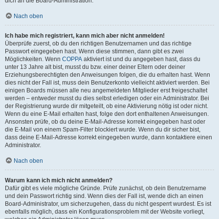
dich an die Board-Administration.
Nach oben
Ich habe mich registriert, kann mich aber nicht anmelden!
Überprüfe zuerst, ob du den richtigen Benutzernamen und das richtige
Passwort eingegeben hast. Wenn diese stimmen, dann gibt es zwei
Möglichkeiten. Wenn
COPPA
aktiviert ist und du angegeben hast, dass du
unter 13 Jahre alt bist, musst du bzw. einer deiner Eltern oder deiner
Erziehungsberechtigten den Anweisungen folgen, die du erhalten hast. Wenn
dies nicht der Fall ist, muss dein Benutzerkonto vielleicht aktiviert werden. Bei
einigen Boards müssen alle neu angemeldeten Mitglieder erst freigeschaltet
werden – entweder musst du dies selbst erledigen oder ein Administrator. Bei
der Registrierung wurde dir mitgeteilt, ob eine Aktivierung nötig ist oder nicht.
Wenn du eine E-Mail erhalten hast, folge den dort enthaltenen Anweisungen.
Ansonsten prüfe, ob du deine E-Mail-Adresse korrekt eingegeben hast oder
die E-Mail von einem Spam-Filter blockiert wurde. Wenn du dir sicher bist,
dass deine E-Mail-Adresse korrekt eingegeben wurde, dann kontaktiere einen
Administrator.
Nach oben
Warum kann ich mich nicht anmelden?
Dafür gibt es viele mögliche Gründe. Prüfe zunächst, ob dein Benutzername
und dein Passwort richtig sind. Wenn dies der Fall ist, wende dich an einen
Board-Administrator, um sicherzugehen, dass du nicht gesperrt wurdest. Es ist
ebenfalls möglich, dass ein Konfigurationsproblem mit der Website vorliegt,