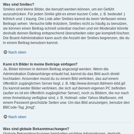
Was sind Smilies?
Smilies sind kleine Bilder, die benutzt werden können, um ein Gefühl
auszudrücken. Für jeden Smilie gibt es einen kurzen Code, z. B. bedeutet :)
fröhlich und :( traurig. Die Liste aller Smilies kannst du beim Verfassen eines
Beitrags sehen. Versuche bitte trotzdem, Smilies nicht zu häufig zu benutzen,
sie können einen Beitrag schnell unlesbar machen und ein Moderator könnte
deshalb deinen Beitrag entsprechend überarbeiten oder gar komplett löschen.
Die Board-Administration kann auch die Anzahl der Smilies begrenzen, die du
in einem Beitrag benutzen kannst.
Nach oben
Kann ich Bilder in meine Beiträge einfügen?
Ja, Bilder können in deinem Beitrag angezeigt werden. Wenn die
Administration Dateianhänge erlaubt hat, kannst du das Bild auch direkt
hochladen. Ansonsten musst du zu einem Bild verlinken, das auf einem
öffentlich zugänglichen Server liegt, z. B. http://www.domain.tld/mein-bild.gif.
Du kannst weder Bilder verlinken, die sich auf deinem eigenen PC befinden
(außer es ist ein öffentlich zugänglicher Server), noch zu Bildern, die nur nach
einer Anmeldung verfügbar sind, z. B. Hotmail- oder Yahoo-Mailboxen, mit
einem Passwort geschützte Seiten usw. Um das Bild anzuzeigen, benutze den
BBCode-Tag „[img]“.
Nach oben
Was sind globale Bekanntmachungen?
Globale Bekanntmachungen beinhalten wichtige Informationen, deshalb