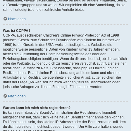
Avatarbilder, Private Nachrichten, E-Mail-Versand an andere Mitglieder, Beitritt
zu Benutzergruppen und so weiter. Wir empfehlen dir eine Anmeldung, da sie
schnell erledigt ist und dir zahlreiche Vorteile bietet.
Nach oben
Was ist COPPA?
COPPA, ausgeschrieben Children’s Online Privacy Protection Act of 1998
(deutsch: Gesetz zum Schutz der Privatsphäre von Kindern im Internet von
1998) ist ein Gesetz in den USA, welches festlegt, dass Websites, die
möglicherweise persönliche Daten von Kindern unter 13 Jahren erheben,
hierzu die Zustimmung der Eltern beziehungsweise des oder der
Erziehungsberechtigten benötigen. Wenn du dir unsicher bist, ob dies auf dich
oder die Website, auf der du dich zu registrieren versuchst, zutrifft, ziehe einen
rechtlichen Beistand zu Rate. Bitte beachte, dass phpBB Limited und der
Besitzer dieses Boards keine Rechtsberatung anbieten kann und nicht die
Anlaufstelle für Rechtsangelegenheiten jeglicher Art ist; außer solchen, die
unter der Frage „An wen soll ich mich wenden, falls es Beschwerden oder
juristische Anfragen zu diesem Forum gibt?“ behandelt werden.
Nach oben
Warum kann ich mich nicht registrieren?
Es kann sein, dass die Board-Administration die Registrierung komplett
ausgeschaltet hat, damit sich keine neuen Benutzer mehr anmelden können.
Es könnte auch sein, dass deine IP-Adresse oder der Benutzername, mit dem
du dich registrieren möchtest, gesperrt wurden. Um Hilfe zu erhalten, wende