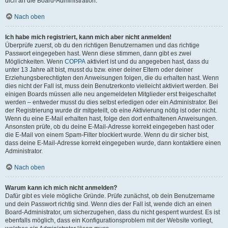
dich an die Board-Administration.
Nach oben
Ich habe mich registriert, kann mich aber nicht anmelden!
Überprüfe zuerst, ob du den richtigen Benutzernamen und das richtige
Passwort eingegeben hast. Wenn diese stimmen, dann gibt es zwei
Möglichkeiten. Wenn
COPPA
aktiviert ist und du angegeben hast, dass du
unter 13 Jahre alt bist, musst du bzw. einer deiner Eltern oder deiner
Erziehungsberechtigten den Anweisungen folgen, die du erhalten hast. Wenn
dies nicht der Fall ist, muss dein Benutzerkonto vielleicht aktiviert werden. Bei
einigen Boards müssen alle neu angemeldeten Mitglieder erst freigeschaltet
werden – entweder musst du dies selbst erledigen oder ein Administrator. Bei
der Registrierung wurde dir mitgeteilt, ob eine Aktivierung nötig ist oder nicht.
Wenn du eine E-Mail erhalten hast, folge den dort enthaltenen Anweisungen.
Ansonsten prüfe, ob du deine E-Mail-Adresse korrekt eingegeben hast oder
die E-Mail von einem Spam-Filter blockiert wurde. Wenn du dir sicher bist,
dass deine E-Mail-Adresse korrekt eingegeben wurde, dann kontaktiere einen
Administrator.
Nach oben
Warum kann ich mich nicht anmelden?
Dafür gibt es viele mögliche Gründe. Prüfe zunächst, ob dein Benutzername
und dein Passwort richtig sind. Wenn dies der Fall ist, wende dich an einen
Board-Administrator, um sicherzugehen, dass du nicht gesperrt wurdest. Es ist
ebenfalls möglich, dass ein Konfigurationsproblem mit der Website vorliegt,