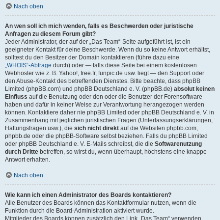
Nach oben
An wen soll ich mich wenden, falls es Beschwerden oder juristische
Anfragen zu diesem Forum gibt?
Jeder Administrator, der auf der „Das Team“-Seite aufgeführt ist, ist ein
geeigneter Kontakt für deine Beschwerde. Wenn du so keine Antwort erhältst,
solltest du den Besitzer der Domain kontaktieren (führe dazu eine
„WHOIS“-Abfrage
durch) oder — falls diese Seite bei einem kostenlosen
Webhoster wie z. B. Yahoo!, free.fr, funpic.de usw. liegt — den Support oder
den Abuse-Kontakt des betreffenden Dienstes. Bitte beachte, dass phpBB
Limited (phpBB.com) und phpBB Deutschland e. V. (phpBB.de)
absolut keinen
Einfluss
auf die Benutzung oder den oder die Benutzer der Forensoftware
haben und dafür in keiner Weise zur Verantwortung herangezogen werden
können. Kontaktiere daher nie phpBB Limited oder phpBB Deutschland e. V. in
Zusammenhang mit jeglichen juristischen Fragen (Unterlassungserklärungen,
Haftungsfragen usw.), die
sich nicht direkt
auf die Websiten phpbb.com,
phpbb.de oder die phpBB-Software selbst beziehen. Falls du phpBB Limited
oder phpBB Deutschland e. V. E-Mails schreibst, die die
Softwarenutzung
durch Dritte
betreffen, so wirst du, wenn überhaupt, höchstens eine knappe
Antwort erhalten.
Nach oben
Wie kann ich einen Administrator des Boards kontaktieren?
Alle Benutzer des Boards können das Kontaktformular nutzen, wenn die
Funktion durch die Board-Administration aktiviert wurde.
Mitglieder des Boards können zusätzlich den Link „Das Team“ verwenden.