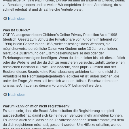
Avatarbilder, Private Nachrichten, E-Mail-Versand an andere Mitglieder, Beitritt
zu Benutzergruppen und so weiter. Wir empfehlen dir eine Anmeldung, da sie
schnell erledigt ist und dir zahlreiche Vorteile bietet.
Nach oben
Was ist COPPA?
COPPA, ausgeschrieben Children’s Online Privacy Protection Act of 1998
(deutsch: Gesetz zum Schutz der Privatsphäre von Kindern im Internet von
1998) ist ein Gesetz in den USA, welches festlegt, dass Websites, die
möglicherweise persönliche Daten von Kindern unter 13 Jahren erheben,
hierzu die Zustimmung der Eltern beziehungsweise des oder der
Erziehungsberechtigten benötigen. Wenn du dir unsicher bist, ob dies auf dich
oder die Website, auf der du dich zu registrieren versuchst, zutrifft, ziehe einen
rechtlichen Beistand zu Rate. Bitte beachte, dass phpBB Limited und der
Besitzer dieses Boards keine Rechtsberatung anbieten kann und nicht die
Anlaufstelle für Rechtsangelegenheiten jeglicher Art ist; außer solchen, die
unter der Frage „An wen soll ich mich wenden, falls es Beschwerden oder
juristische Anfragen zu diesem Forum gibt?“ behandelt werden.
Nach oben
Warum kann ich mich nicht registrieren?
Es kann sein, dass die Board-Administration die Registrierung komplett
ausgeschaltet hat, damit sich keine neuen Benutzer mehr anmelden können.
Es könnte auch sein, dass deine IP-Adresse oder der Benutzername, mit dem
du dich registrieren möchtest, gesperrt wurden. Um Hilfe zu erhalten, wende