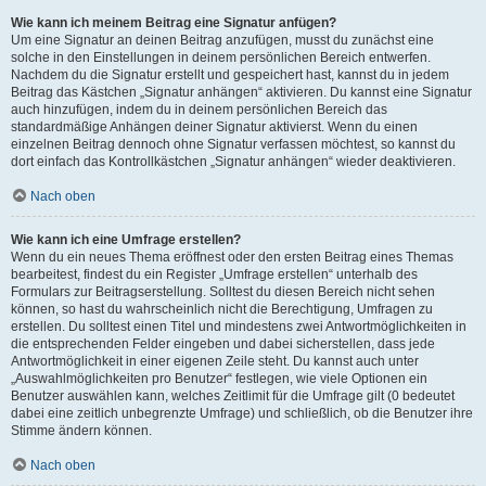
Wie kann ich meinem Beitrag eine Signatur anfügen?
Um eine Signatur an deinen Beitrag anzufügen, musst du zunächst eine
solche in den Einstellungen in deinem persönlichen Bereich entwerfen.
Nachdem du die Signatur erstellt und gespeichert hast, kannst du in jedem
Beitrag das Kästchen „Signatur anhängen“ aktivieren. Du kannst eine Signatur
auch hinzufügen, indem du in deinem persönlichen Bereich das
standardmäßige Anhängen deiner Signatur aktivierst. Wenn du einen
einzelnen Beitrag dennoch ohne Signatur verfassen möchtest, so kannst du
dort einfach das Kontrollkästchen „Signatur anhängen“ wieder deaktivieren.
Nach oben
Wie kann ich eine Umfrage erstellen?
Wenn du ein neues Thema eröffnest oder den ersten Beitrag eines Themas
bearbeitest, findest du ein Register „Umfrage erstellen“ unterhalb des
Formulars zur Beitragserstellung. Solltest du diesen Bereich nicht sehen
können, so hast du wahrscheinlich nicht die Berechtigung, Umfragen zu
erstellen. Du solltest einen Titel und mindestens zwei Antwortmöglichkeiten in
die entsprechenden Felder eingeben und dabei sicherstellen, dass jede
Antwortmöglichkeit in einer eigenen Zeile steht. Du kannst auch unter
„Auswahlmöglichkeiten pro Benutzer“ festlegen, wie viele Optionen ein
Benutzer auswählen kann, welches Zeitlimit für die Umfrage gilt (0 bedeutet
dabei eine zeitlich unbegrenzte Umfrage) und schließlich, ob die Benutzer ihre
Stimme ändern können.
Nach oben