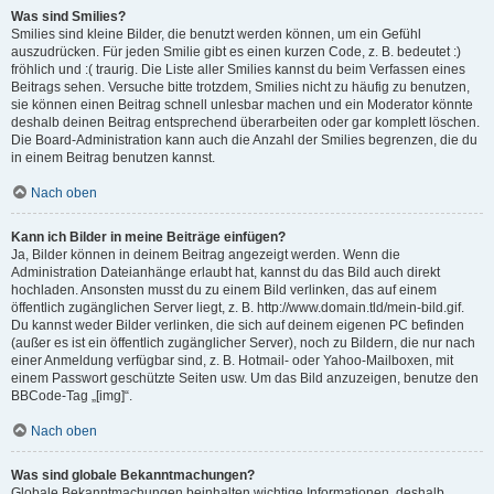
Was sind Smilies?
Smilies sind kleine Bilder, die benutzt werden können, um ein Gefühl
auszudrücken. Für jeden Smilie gibt es einen kurzen Code, z. B. bedeutet :)
fröhlich und :( traurig. Die Liste aller Smilies kannst du beim Verfassen eines
Beitrags sehen. Versuche bitte trotzdem, Smilies nicht zu häufig zu benutzen,
sie können einen Beitrag schnell unlesbar machen und ein Moderator könnte
deshalb deinen Beitrag entsprechend überarbeiten oder gar komplett löschen.
Die Board-Administration kann auch die Anzahl der Smilies begrenzen, die du
in einem Beitrag benutzen kannst.
Nach oben
Kann ich Bilder in meine Beiträge einfügen?
Ja, Bilder können in deinem Beitrag angezeigt werden. Wenn die
Administration Dateianhänge erlaubt hat, kannst du das Bild auch direkt
hochladen. Ansonsten musst du zu einem Bild verlinken, das auf einem
öffentlich zugänglichen Server liegt, z. B. http://www.domain.tld/mein-bild.gif.
Du kannst weder Bilder verlinken, die sich auf deinem eigenen PC befinden
(außer es ist ein öffentlich zugänglicher Server), noch zu Bildern, die nur nach
einer Anmeldung verfügbar sind, z. B. Hotmail- oder Yahoo-Mailboxen, mit
einem Passwort geschützte Seiten usw. Um das Bild anzuzeigen, benutze den
BBCode-Tag „[img]“.
Nach oben
Was sind globale Bekanntmachungen?
Globale Bekanntmachungen beinhalten wichtige Informationen, deshalb