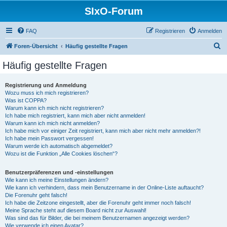
SIxO-Forum
FAQ
Registrieren
Anmelden
S
Foren-Übersicht
Häufig gestellte Fragen
u
Häufig gestellte Fragen
c
h
Registrierung und Anmeldung
Wozu muss ich mich registrieren?
e
Was ist COPPA?
Warum kann ich mich nicht registrieren?
Ich habe mich registriert, kann mich aber nicht anmelden!
Warum kann ich mich nicht anmelden?
Ich habe mich vor einiger Zeit registriert, kann mich aber nicht mehr anmelden?!
Ich habe mein Passwort vergessen!
Warum werde ich automatisch abgemeldet?
Wozu ist die Funktion „Alle Cookies löschen“?
Benutzerpräferenzen und -einstellungen
Wie kann ich meine Einstellungen ändern?
Wie kann ich verhindern, dass mein Benutzername in der Online-Liste auftaucht?
Die Forenuhr geht falsch!
Ich habe die Zeitzone eingestellt, aber die Forenuhr geht immer noch falsch!
Meine Sprache steht auf diesem Board nicht zur Auswahl!
Was sind das für Bilder, die bei meinem Benutzernamen angezeigt werden?
Wie verwende ich einen Avatar?