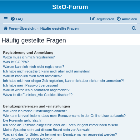
SIxO-Forum
FAQ
Registrieren
Anmelden
S
Foren-Übersicht
Häufig gestellte Fragen
u
Häufig gestellte Fragen
c
h
Registrierung und Anmeldung
Wozu muss ich mich registrieren?
e
Was ist COPPA?
Warum kann ich mich nicht registrieren?
Ich habe mich registriert, kann mich aber nicht anmelden!
Warum kann ich mich nicht anmelden?
Ich habe mich vor einiger Zeit registriert, kann mich aber nicht mehr anmelden?!
Ich habe mein Passwort vergessen!
Warum werde ich automatisch abgemeldet?
Wozu ist die Funktion „Alle Cookies löschen“?
Benutzerpräferenzen und -einstellungen
Wie kann ich meine Einstellungen ändern?
Wie kann ich verhindern, dass mein Benutzername in der Online-Liste auftaucht?
Die Forenuhr geht falsch!
Ich habe die Zeitzone eingestellt, aber die Forenuhr geht immer noch falsch!
Meine Sprache steht auf diesem Board nicht zur Auswahl!
Was sind das für Bilder, die bei meinem Benutzernamen angezeigt werden?
Wie verwende ich einen Avatar?