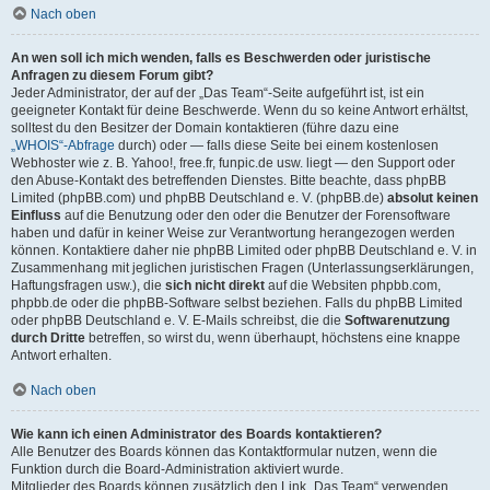
Nach oben
An wen soll ich mich wenden, falls es Beschwerden oder juristische
Anfragen zu diesem Forum gibt?
Jeder Administrator, der auf der „Das Team“-Seite aufgeführt ist, ist ein
geeigneter Kontakt für deine Beschwerde. Wenn du so keine Antwort erhältst,
solltest du den Besitzer der Domain kontaktieren (führe dazu eine
„WHOIS“-Abfrage
durch) oder — falls diese Seite bei einem kostenlosen
Webhoster wie z. B. Yahoo!, free.fr, funpic.de usw. liegt — den Support oder
den Abuse-Kontakt des betreffenden Dienstes. Bitte beachte, dass phpBB
Limited (phpBB.com) und phpBB Deutschland e. V. (phpBB.de)
absolut keinen
Einfluss
auf die Benutzung oder den oder die Benutzer der Forensoftware
haben und dafür in keiner Weise zur Verantwortung herangezogen werden
können. Kontaktiere daher nie phpBB Limited oder phpBB Deutschland e. V. in
Zusammenhang mit jeglichen juristischen Fragen (Unterlassungserklärungen,
Haftungsfragen usw.), die
sich nicht direkt
auf die Websiten phpbb.com,
phpbb.de oder die phpBB-Software selbst beziehen. Falls du phpBB Limited
oder phpBB Deutschland e. V. E-Mails schreibst, die die
Softwarenutzung
durch Dritte
betreffen, so wirst du, wenn überhaupt, höchstens eine knappe
Antwort erhalten.
Nach oben
Wie kann ich einen Administrator des Boards kontaktieren?
Alle Benutzer des Boards können das Kontaktformular nutzen, wenn die
Funktion durch die Board-Administration aktiviert wurde.
Mitglieder des Boards können zusätzlich den Link „Das Team“ verwenden.