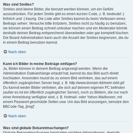
Was sind Smilies?
Smilies sind kleine Bilder, die benutzt werden können, um ein Gefühl
auszudrücken. Für jeden Smilie gibt es einen kurzen Code, z. B. bedeutet :)
fröhlich und :( traurig. Die Liste aller Smilies kannst du beim Verfassen eines
Beitrags sehen. Versuche bitte trotzdem, Smilies nicht zu häufig zu benutzen,
sie können einen Beitrag schnell unlesbar machen und ein Moderator könnte
deshalb deinen Beitrag entsprechend überarbeiten oder gar komplett löschen.
Die Board-Administration kann auch die Anzahl der Smilies begrenzen, die du
in einem Beitrag benutzen kannst.
Nach oben
Kann ich Bilder in meine Beiträge einfügen?
Ja, Bilder können in deinem Beitrag angezeigt werden. Wenn die
Administration Dateianhänge erlaubt hat, kannst du das Bild auch direkt
hochladen. Ansonsten musst du zu einem Bild verlinken, das auf einem
öffentlich zugänglichen Server liegt, z. B. http://www.domain.tld/mein-bild.gif.
Du kannst weder Bilder verlinken, die sich auf deinem eigenen PC befinden
(außer es ist ein öffentlich zugänglicher Server), noch zu Bildern, die nur nach
einer Anmeldung verfügbar sind, z. B. Hotmail- oder Yahoo-Mailboxen, mit
einem Passwort geschützte Seiten usw. Um das Bild anzuzeigen, benutze den
BBCode-Tag „[img]“.
Nach oben
Was sind globale Bekanntmachungen?
Globale Bekanntmachungen beinhalten wichtige Informationen, deshalb