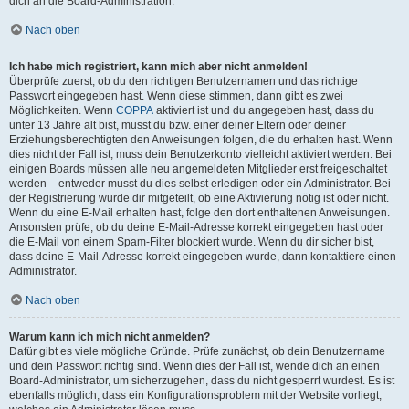
dich an die Board-Administration.
Nach oben
Ich habe mich registriert, kann mich aber nicht anmelden!
Überprüfe zuerst, ob du den richtigen Benutzernamen und das richtige
Passwort eingegeben hast. Wenn diese stimmen, dann gibt es zwei
Möglichkeiten. Wenn
COPPA
aktiviert ist und du angegeben hast, dass du
unter 13 Jahre alt bist, musst du bzw. einer deiner Eltern oder deiner
Erziehungsberechtigten den Anweisungen folgen, die du erhalten hast. Wenn
dies nicht der Fall ist, muss dein Benutzerkonto vielleicht aktiviert werden. Bei
einigen Boards müssen alle neu angemeldeten Mitglieder erst freigeschaltet
werden – entweder musst du dies selbst erledigen oder ein Administrator. Bei
der Registrierung wurde dir mitgeteilt, ob eine Aktivierung nötig ist oder nicht.
Wenn du eine E-Mail erhalten hast, folge den dort enthaltenen Anweisungen.
Ansonsten prüfe, ob du deine E-Mail-Adresse korrekt eingegeben hast oder
die E-Mail von einem Spam-Filter blockiert wurde. Wenn du dir sicher bist,
dass deine E-Mail-Adresse korrekt eingegeben wurde, dann kontaktiere einen
Administrator.
Nach oben
Warum kann ich mich nicht anmelden?
Dafür gibt es viele mögliche Gründe. Prüfe zunächst, ob dein Benutzername
und dein Passwort richtig sind. Wenn dies der Fall ist, wende dich an einen
Board-Administrator, um sicherzugehen, dass du nicht gesperrt wurdest. Es ist
ebenfalls möglich, dass ein Konfigurationsproblem mit der Website vorliegt,