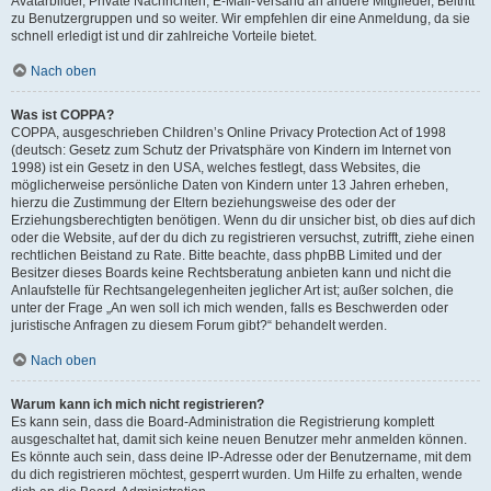
Avatarbilder, Private Nachrichten, E-Mail-Versand an andere Mitglieder, Beitritt
zu Benutzergruppen und so weiter. Wir empfehlen dir eine Anmeldung, da sie
schnell erledigt ist und dir zahlreiche Vorteile bietet.
Nach oben
Was ist COPPA?
COPPA, ausgeschrieben Children’s Online Privacy Protection Act of 1998
(deutsch: Gesetz zum Schutz der Privatsphäre von Kindern im Internet von
1998) ist ein Gesetz in den USA, welches festlegt, dass Websites, die
möglicherweise persönliche Daten von Kindern unter 13 Jahren erheben,
hierzu die Zustimmung der Eltern beziehungsweise des oder der
Erziehungsberechtigten benötigen. Wenn du dir unsicher bist, ob dies auf dich
oder die Website, auf der du dich zu registrieren versuchst, zutrifft, ziehe einen
rechtlichen Beistand zu Rate. Bitte beachte, dass phpBB Limited und der
Besitzer dieses Boards keine Rechtsberatung anbieten kann und nicht die
Anlaufstelle für Rechtsangelegenheiten jeglicher Art ist; außer solchen, die
unter der Frage „An wen soll ich mich wenden, falls es Beschwerden oder
juristische Anfragen zu diesem Forum gibt?“ behandelt werden.
Nach oben
Warum kann ich mich nicht registrieren?
Es kann sein, dass die Board-Administration die Registrierung komplett
ausgeschaltet hat, damit sich keine neuen Benutzer mehr anmelden können.
Es könnte auch sein, dass deine IP-Adresse oder der Benutzername, mit dem
du dich registrieren möchtest, gesperrt wurden. Um Hilfe zu erhalten, wende