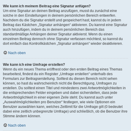
Wie kann ich meinem Beitrag eine Signatur anfügen?
Um eine Signatur an deinen Beitrag anzufügen, musst du zunächst eine
solche in den Einstellungen in deinem persönlichen Bereich entwerfen.
Nachdem du die Signatur erstellt und gespeichert hast, kannst du in jedem
Beitrag das Kästchen „Signatur anhängen“ aktivieren. Du kannst eine Signatur
auch hinzufügen, indem du in deinem persönlichen Bereich das
standardmäßige Anhängen deiner Signatur aktivierst. Wenn du einen
einzelnen Beitrag dennoch ohne Signatur verfassen möchtest, so kannst du
dort einfach das Kontrollkästchen „Signatur anhängen“ wieder deaktivieren.
Nach oben
Wie kann ich eine Umfrage erstellen?
Wenn du ein neues Thema eröffnest oder den ersten Beitrag eines Themas
bearbeitest, findest du ein Register „Umfrage erstellen“ unterhalb des
Formulars zur Beitragserstellung. Solltest du diesen Bereich nicht sehen
können, so hast du wahrscheinlich nicht die Berechtigung, Umfragen zu
erstellen. Du solltest einen Titel und mindestens zwei Antwortmöglichkeiten in
die entsprechenden Felder eingeben und dabei sicherstellen, dass jede
Antwortmöglichkeit in einer eigenen Zeile steht. Du kannst auch unter
„Auswahlmöglichkeiten pro Benutzer“ festlegen, wie viele Optionen ein
Benutzer auswählen kann, welches Zeitlimit für die Umfrage gilt (0 bedeutet
dabei eine zeitlich unbegrenzte Umfrage) und schließlich, ob die Benutzer ihre
Stimme ändern können.
Nach oben