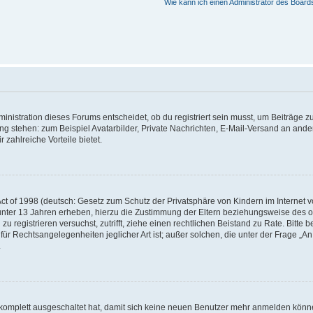
Wie kann ich einen Administrator des Board
istration dieses Forums entscheidet, ob du registriert sein musst, um Beiträge zu s
ung stehen: zum Beispiel Avatarbilder, Private Nachrichten, E-Mail-Versand an ander
 zahlreiche Vorteile bietet.
t of 1998 (deutsch: Gesetz zum Schutz der Privatsphäre von Kindern im Internet vo
unter 13 Jahren erheben, hierzu die Zustimmung der Eltern beziehungsweise des o
h zu registrieren versuchst, zutrifft, ziehe einen rechtlichen Beistand zu Rate. Bit
für Rechtsangelegenheiten jeglicher Art ist; außer solchen, die unter der Frage „
.
g komplett ausgeschaltet hat, damit sich keine neuen Benutzer mehr anmelden könn