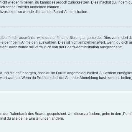
 nicht wieder mitteilen, du kannst es jedoch zurücksetzen. Dies machst du, indem 
 dich schnell wieder anmelden können.
ückzusetzen, so wende dich an die Board-Administration.
en“ nicht auswählst, wirst du nur für eine Sitzung angemeldet. Dies verhindert 
leiben“ beim Anmelden auswählen. Dies ist nicht empfehlenswert, wenn du dich an
 steht, dann wurde sie vermutlich von der Board-Administration ausgeschaltet.
 hat und die dafür sorgen, dass du im Forum angemeldet bleibst. Außerdem ermögli
tiviert wurden. Wenn du Probleme bei der An- oder Abmeldung hast, kann es helfen
n in der Datenbank des Boards gespeichert. Um diese zu ändern, gehe in den „Persö
nst du alle deine Einstellungen ändern.