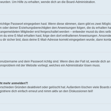
 wurden. Um Hilfe zu erhalten, wende dich an die Board-Administration.
 richtige Passwort eingegeben hast. Wenn diese stimmen, dann gibt es zwei Mögl
tern oder deiner Erziehungsberechtigten den Anweisungen folgen, die du erhalten ha
u angemeldeten Mitglieder erst freigeschaltet werden – entweder musst du dies selbs
. Wenn du eine E-Mail erhalten hast, folge den dort enthaltenen Anweisungen. Ansons
 dir sicher bist, dass deine E-Mail-Adresse korrekt eingegeben wurde, dann kontak
Benutzername und dein Passwort richtig sind. Wenn dies der Fall ist, wende dich a
ionsproblem mit der Website vorliegt, welches ein Administrator lösen muss.
icht mehr anmelden?!
erschieden Gründen deaktiviert oder gelöscht hat. Außerdem löschen viele Boards r
triere dich einfach erneut und nimm aktiv an den Diskussionen teil!