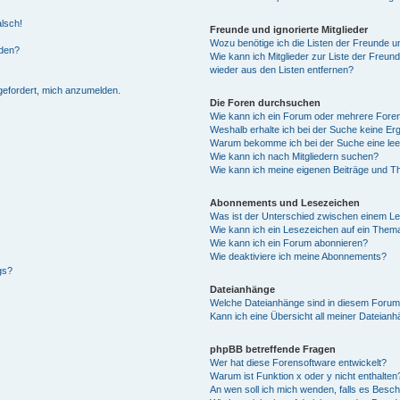
alsch!
Freunde und ignorierte Mitglieder
Wozu benötige ich die Listen der Freunde un
rden?
Wie kann ich Mitglieder zur Liste der Freund
wieder aus den Listen entfernen?
fgefordert, mich anzumelden.
Die Foren durchsuchen
Wie kann ich ein Forum oder mehrere For
Weshalb erhalte ich bei der Suche keine Er
Warum bekomme ich bei der Suche eine lee
Wie kann ich nach Mitgliedern suchen?
Wie kann ich meine eigenen Beiträge und T
Abonnements und Lesezeichen
Was ist der Unterschied zwischen einem L
Wie kann ich ein Lesezeichen auf ein Them
Wie kann ich ein Forum abonnieren?
Wie deaktiviere ich meine Abonnements?
gs?
Dateianhänge
Welche Dateianhänge sind in diesem Forum
Kann ich eine Übersicht all meiner Dateian
phpBB betreffende Fragen
Wer hat diese Forensoftware entwickelt?
Warum ist Funktion x oder y nicht enthalten
An wen soll ich mich wenden, falls es Besc