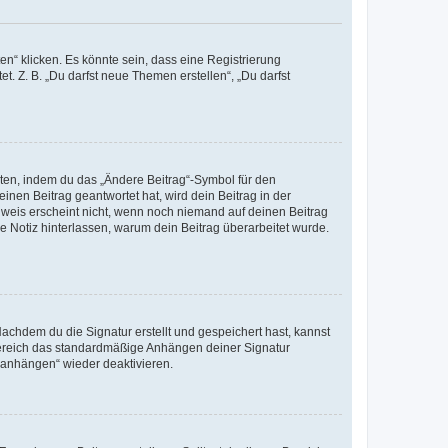
n“ klicken. Es könnte sein, dass eine Registrierung
t. Z. B. „Du darfst neue Themen erstellen“, „Du darfst
iten, indem du das „Ändere Beitrag“-Symbol für den
inen Beitrag geantwortet hat, wird dein Beitrag in der
nweis erscheint nicht, wenn noch niemand auf deinen Beitrag
ne Notiz hinterlassen, warum dein Beitrag überarbeitet wurde.
chdem du die Signatur erstellt und gespeichert hast, kannst
Bereich das standardmäßige Anhängen deiner Signatur
r anhängen“ wieder deaktivieren.