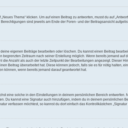
„Neues Thema“ klicken. Um auf einen Beitrag zu antworten, musst du auf „Antworte
e Berechtigungen sind jeweils am Ende der Foren- und der Beitragsansicht aufgeliste
r deine eigenen Beiträge bearbeiten oder löschen. Du kannst einen Beitrag bearbe
inen begrenzten Zeitraum nach seiner Erstellung möglich. Wenn bereits jemand auf de
 die Anzahl als auch der letzte Zeitpunkt der Bearbeitungen angezeigt. Dieser Hi
en Beitrag überarbeitet hat. Diese können jedoch, falls sie es für nötig halten, ei
hen können, wenn bereits jemand darauf geantwortet hat.
st eine solche in den Einstellungen in deinem persönlichen Bereich entwerfen. Na
eren. Du kannst eine Signatur auch hinzufügen, indem du in deinem persönlichen 
atur verfassen möchtest, so kannst du dort einfach das Kontrollkästchen „Signatu