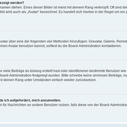
gezeigt werden?
amen stehen. Eines dieser Bilder ist meist mit deinem Rang verknüpft: Oft sind di
ld wird auch als „Avatar“ bezeichnet. Es handelt sich hierbei in der Regel um ein
 Avatar über eine der folgenden vier Methoden hinzufügen: Gravatar, Galerie, Rem
en Avatar benutzen kannst, solltest du die Board-Administration kontaktieren.
viele Beiträge du bislang erstellt hast oder identifizieren bestimmte Benutzer w
 Board-Administration festgelegt wurden. Bitte schreibe keine sinnlosen Beiträge
wird deinen Rang unter Umständen einfach wieder zurücksetzen.
rde ich aufgefordert, mich anzumelden.
ion für Nachrichten an andere Benutzer nutzen, falls diese von der Board-Administ