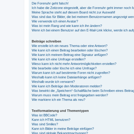
Die Forenuhr geht falsch!
Ich habe die Zeitzone eingestellt, aber die Forenuhr geht immer noch f
Meine Sprache steht auf diesem Board nicht zur Auswahl!
Was sind das für Bilder, die bei meinem Benutzernamen angezeigt we
Wie verwende ich einen Avatar?
Was ist mein Rang und wie kann ich ihn ändern?
Wenn ich bei einem Benutzer auf den E-Mail-Link klicke, werde ich au
Beiträge schreiben
Wie erstelle ich ein neues Thema oder eine Antwort?
Wie kann ich einen Beitrag bearbeiten oder löschen?
Wie kann ich meinem Beitrag eine Signatur anfügen?
Wie kann ich eine Umfrage erstellen?
Wieso kann ich nicht mehr Antwortmöglichkeiten erstellen?
Wie bearbeite oder lösche ich eine Umfrage?
Warum kann ich auf bestimmte Foren nicht zugreifen?
Weshalb kann ich keine Dateianhänge anfügen?
Weshalb wurde ich verwarnt?
Wie kann ich Beiträge den Moderatoren melden?
Was bewirkt die „Speichern“-Schaltfläche beim Schreiben eines Beitra
Warum muss mein Beitrag erst freigegeben werden?
Wie markiere ich ein Thema als neu?
Textformatierung und Thementypen
Was ist BBCode?
Kann ich HTML benutzen?
Was sind Smilies?
Kann ich Bilder in meine Beiträge einfügen?
Was sind globale Bekanntmachungen?