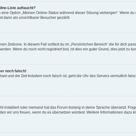
ine-Liste auftaucht?
n eine Option „Meinen Online-Status während dieser Sitzung verbergen“. Wenn du d
st dann als unsichtbarer Besucher gezählt.
en Zeitzone. In diesem Fall solltest du im „Persönlichen Bereich“ die für dich passe
den. Wenn du noch nicht registriert bist, ist dies ein guter Grund, dies jetzt zu tun
mer noch falsch!
t hast und die Zeit trotzdem noch falsch ist, geht die Uhr des Servers vermutlich fal
t installiert oder niemand hat das Forum bislang in deine Sprache übersetzt. Frag
, würden wir uns freuen, wenn du es übersetzen würdest. Weitere Informationen dazu