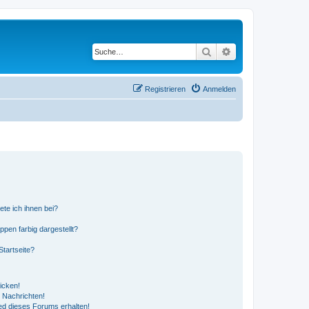
Suche
Erweiterte Suche
Registrieren
Anmelden
ete ich ihnen bei?
en farbig dargestellt?
tartseite?
icken!
 Nachrichten!
ed dieses Forums erhalten!