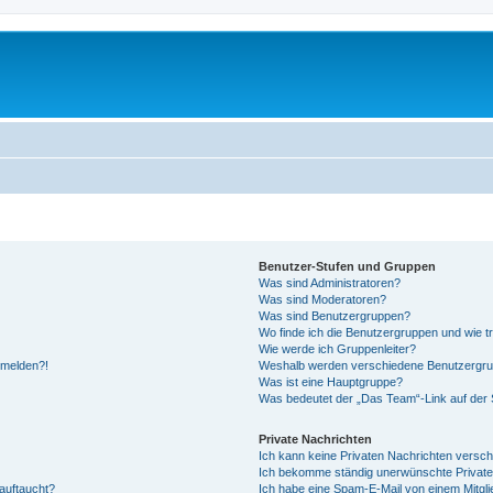
Benutzer-Stufen und Gruppen
Was sind Administratoren?
Was sind Moderatoren?
Was sind Benutzergruppen?
Wo finde ich die Benutzergruppen und wie tr
Wie werde ich Gruppenleiter?
anmelden?!
Weshalb werden verschiedene Benutzergrupp
Was ist eine Hauptgruppe?
Was bedeutet der „Das Team“-Link auf der S
Private Nachrichten
Ich kann keine Privaten Nachrichten versch
Ich bekomme ständig unerwünschte Private
auftaucht?
Ich habe eine Spam-E-Mail von einem Mitgli