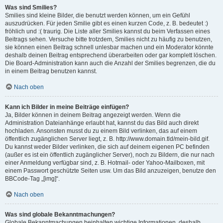
Was sind Smilies?
Smilies sind kleine Bilder, die benutzt werden können, um ein Gefühl
auszudrücken. Für jeden Smilie gibt es einen kurzen Code, z. B. bedeutet :)
fröhlich und :( traurig. Die Liste aller Smilies kannst du beim Verfassen eines
Beitrags sehen. Versuche bitte trotzdem, Smilies nicht zu häufig zu benutzen,
sie können einen Beitrag schnell unlesbar machen und ein Moderator könnte
deshalb deinen Beitrag entsprechend überarbeiten oder gar komplett löschen.
Die Board-Administration kann auch die Anzahl der Smilies begrenzen, die du
in einem Beitrag benutzen kannst.
Nach oben
Kann ich Bilder in meine Beiträge einfügen?
Ja, Bilder können in deinem Beitrag angezeigt werden. Wenn die
Administration Dateianhänge erlaubt hat, kannst du das Bild auch direkt
hochladen. Ansonsten musst du zu einem Bild verlinken, das auf einem
öffentlich zugänglichen Server liegt, z. B. http://www.domain.tld/mein-bild.gif.
Du kannst weder Bilder verlinken, die sich auf deinem eigenen PC befinden
(außer es ist ein öffentlich zugänglicher Server), noch zu Bildern, die nur nach
einer Anmeldung verfügbar sind, z. B. Hotmail- oder Yahoo-Mailboxen, mit
einem Passwort geschützte Seiten usw. Um das Bild anzuzeigen, benutze den
BBCode-Tag „[img]“.
Nach oben
Was sind globale Bekanntmachungen?
Globale Bekanntmachungen beinhalten wichtige Informationen, deshalb