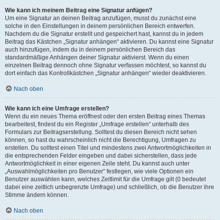
Wie kann ich meinem Beitrag eine Signatur anfügen?
Um eine Signatur an deinen Beitrag anzufügen, musst du zunächst eine
solche in den Einstellungen in deinem persönlichen Bereich entwerfen.
Nachdem du die Signatur erstellt und gespeichert hast, kannst du in jedem
Beitrag das Kästchen „Signatur anhängen“ aktivieren. Du kannst eine Signatur
auch hinzufügen, indem du in deinem persönlichen Bereich das
standardmäßige Anhängen deiner Signatur aktivierst. Wenn du einen
einzelnen Beitrag dennoch ohne Signatur verfassen möchtest, so kannst du
dort einfach das Kontrollkästchen „Signatur anhängen“ wieder deaktivieren.
Nach oben
Wie kann ich eine Umfrage erstellen?
Wenn du ein neues Thema eröffnest oder den ersten Beitrag eines Themas
bearbeitest, findest du ein Register „Umfrage erstellen“ unterhalb des
Formulars zur Beitragserstellung. Solltest du diesen Bereich nicht sehen
können, so hast du wahrscheinlich nicht die Berechtigung, Umfragen zu
erstellen. Du solltest einen Titel und mindestens zwei Antwortmöglichkeiten in
die entsprechenden Felder eingeben und dabei sicherstellen, dass jede
Antwortmöglichkeit in einer eigenen Zeile steht. Du kannst auch unter
„Auswahlmöglichkeiten pro Benutzer“ festlegen, wie viele Optionen ein
Benutzer auswählen kann, welches Zeitlimit für die Umfrage gilt (0 bedeutet
dabei eine zeitlich unbegrenzte Umfrage) und schließlich, ob die Benutzer ihre
Stimme ändern können.
Nach oben