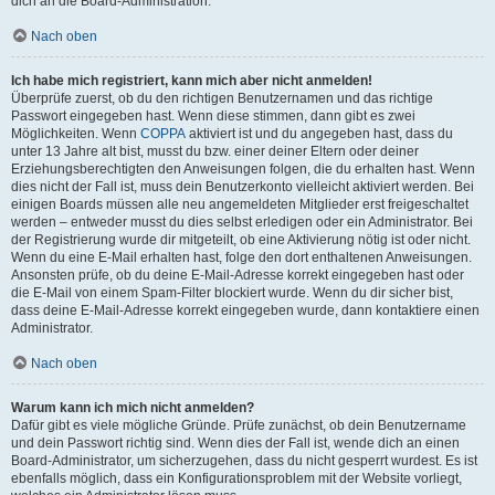
dich an die Board-Administration.
Nach oben
Ich habe mich registriert, kann mich aber nicht anmelden!
Überprüfe zuerst, ob du den richtigen Benutzernamen und das richtige
Passwort eingegeben hast. Wenn diese stimmen, dann gibt es zwei
Möglichkeiten. Wenn
COPPA
aktiviert ist und du angegeben hast, dass du
unter 13 Jahre alt bist, musst du bzw. einer deiner Eltern oder deiner
Erziehungsberechtigten den Anweisungen folgen, die du erhalten hast. Wenn
dies nicht der Fall ist, muss dein Benutzerkonto vielleicht aktiviert werden. Bei
einigen Boards müssen alle neu angemeldeten Mitglieder erst freigeschaltet
werden – entweder musst du dies selbst erledigen oder ein Administrator. Bei
der Registrierung wurde dir mitgeteilt, ob eine Aktivierung nötig ist oder nicht.
Wenn du eine E-Mail erhalten hast, folge den dort enthaltenen Anweisungen.
Ansonsten prüfe, ob du deine E-Mail-Adresse korrekt eingegeben hast oder
die E-Mail von einem Spam-Filter blockiert wurde. Wenn du dir sicher bist,
dass deine E-Mail-Adresse korrekt eingegeben wurde, dann kontaktiere einen
Administrator.
Nach oben
Warum kann ich mich nicht anmelden?
Dafür gibt es viele mögliche Gründe. Prüfe zunächst, ob dein Benutzername
und dein Passwort richtig sind. Wenn dies der Fall ist, wende dich an einen
Board-Administrator, um sicherzugehen, dass du nicht gesperrt wurdest. Es ist
ebenfalls möglich, dass ein Konfigurationsproblem mit der Website vorliegt,