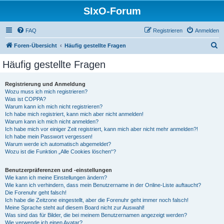
SIxO-Forum
FAQ
Registrieren
Anmelden
S
Foren-Übersicht
Häufig gestellte Fragen
u
Häufig gestellte Fragen
c
h
Registrierung und Anmeldung
Wozu muss ich mich registrieren?
e
Was ist COPPA?
Warum kann ich mich nicht registrieren?
Ich habe mich registriert, kann mich aber nicht anmelden!
Warum kann ich mich nicht anmelden?
Ich habe mich vor einiger Zeit registriert, kann mich aber nicht mehr anmelden?!
Ich habe mein Passwort vergessen!
Warum werde ich automatisch abgemeldet?
Wozu ist die Funktion „Alle Cookies löschen“?
Benutzerpräferenzen und -einstellungen
Wie kann ich meine Einstellungen ändern?
Wie kann ich verhindern, dass mein Benutzername in der Online-Liste auftaucht?
Die Forenuhr geht falsch!
Ich habe die Zeitzone eingestellt, aber die Forenuhr geht immer noch falsch!
Meine Sprache steht auf diesem Board nicht zur Auswahl!
Was sind das für Bilder, die bei meinem Benutzernamen angezeigt werden?
Wie verwende ich einen Avatar?