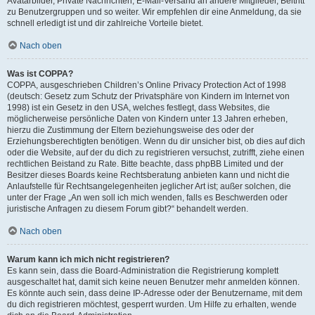
Avatarbilder, Private Nachrichten, E-Mail-Versand an andere Mitglieder, Beitritt
zu Benutzergruppen und so weiter. Wir empfehlen dir eine Anmeldung, da sie
schnell erledigt ist und dir zahlreiche Vorteile bietet.
Nach oben
Was ist COPPA?
COPPA, ausgeschrieben Children’s Online Privacy Protection Act of 1998
(deutsch: Gesetz zum Schutz der Privatsphäre von Kindern im Internet von
1998) ist ein Gesetz in den USA, welches festlegt, dass Websites, die
möglicherweise persönliche Daten von Kindern unter 13 Jahren erheben,
hierzu die Zustimmung der Eltern beziehungsweise des oder der
Erziehungsberechtigten benötigen. Wenn du dir unsicher bist, ob dies auf dich
oder die Website, auf der du dich zu registrieren versuchst, zutrifft, ziehe einen
rechtlichen Beistand zu Rate. Bitte beachte, dass phpBB Limited und der
Besitzer dieses Boards keine Rechtsberatung anbieten kann und nicht die
Anlaufstelle für Rechtsangelegenheiten jeglicher Art ist; außer solchen, die
unter der Frage „An wen soll ich mich wenden, falls es Beschwerden oder
juristische Anfragen zu diesem Forum gibt?“ behandelt werden.
Nach oben
Warum kann ich mich nicht registrieren?
Es kann sein, dass die Board-Administration die Registrierung komplett
ausgeschaltet hat, damit sich keine neuen Benutzer mehr anmelden können.
Es könnte auch sein, dass deine IP-Adresse oder der Benutzername, mit dem
du dich registrieren möchtest, gesperrt wurden. Um Hilfe zu erhalten, wende