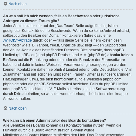
Nach oben
An wen soll ich mich wenden, falls es Beschwerden oder juristische
Anfragen zu diesem Forum gibt?
Jeder Administrator, der auf der „Das Team“-Seite aufgeführt ist, ist ein
geeigneter Kontakt für deine Beschwerde. Wenn du so keine Antwort erhältst,
solltest du den Besitzer der Domain kontaktieren (führe dazu eine
„WHOIS“-Abfrage
durch) oder — falls diese Seite bei einem kostenlosen
Webhoster wie z. B. Yahoo!, free.fr, funpic.de usw. liegt — den Support oder
den Abuse-Kontakt des betreffenden Dienstes. Bitte beachte, dass phpBB
Limited (phpBB.com) und phpBB Deutschland e. V. (phpBB.de)
absolut keinen
Einfluss
auf die Benutzung oder den oder die Benutzer der Forensoftware
haben und dafür in keiner Weise zur Verantwortung herangezogen werden
können. Kontaktiere daher nie phpBB Limited oder phpBB Deutschland e. V. in
Zusammenhang mit jeglichen juristischen Fragen (Unterlassungserklärungen,
Haftungsfragen usw.), die
sich nicht direkt
auf die Websiten phpbb.com,
phpbb.de oder die phpBB-Software selbst beziehen. Falls du phpBB Limited
oder phpBB Deutschland e. V. E-Mails schreibst, die die
Softwarenutzung
durch Dritte
betreffen, so wirst du, wenn überhaupt, höchstens eine knappe
Antwort erhalten.
Nach oben
Wie kann ich einen Administrator des Boards kontaktieren?
Alle Benutzer des Boards können das Kontaktformular nutzen, wenn die
Funktion durch die Board-Administration aktiviert wurde.
Mitglieder des Boards können zusätzlich den Link „Das Team“ verwenden.