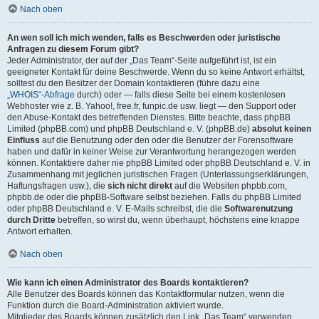
Nach oben
An wen soll ich mich wenden, falls es Beschwerden oder juristische
Anfragen zu diesem Forum gibt?
Jeder Administrator, der auf der „Das Team“-Seite aufgeführt ist, ist ein
geeigneter Kontakt für deine Beschwerde. Wenn du so keine Antwort erhältst,
solltest du den Besitzer der Domain kontaktieren (führe dazu eine
„WHOIS“-Abfrage
durch) oder — falls diese Seite bei einem kostenlosen
Webhoster wie z. B. Yahoo!, free.fr, funpic.de usw. liegt — den Support oder
den Abuse-Kontakt des betreffenden Dienstes. Bitte beachte, dass phpBB
Limited (phpBB.com) und phpBB Deutschland e. V. (phpBB.de)
absolut keinen
Einfluss
auf die Benutzung oder den oder die Benutzer der Forensoftware
haben und dafür in keiner Weise zur Verantwortung herangezogen werden
können. Kontaktiere daher nie phpBB Limited oder phpBB Deutschland e. V. in
Zusammenhang mit jeglichen juristischen Fragen (Unterlassungserklärungen,
Haftungsfragen usw.), die
sich nicht direkt
auf die Websiten phpbb.com,
phpbb.de oder die phpBB-Software selbst beziehen. Falls du phpBB Limited
oder phpBB Deutschland e. V. E-Mails schreibst, die die
Softwarenutzung
durch Dritte
betreffen, so wirst du, wenn überhaupt, höchstens eine knappe
Antwort erhalten.
Nach oben
Wie kann ich einen Administrator des Boards kontaktieren?
Alle Benutzer des Boards können das Kontaktformular nutzen, wenn die
Funktion durch die Board-Administration aktiviert wurde.
Mitglieder des Boards können zusätzlich den Link „Das Team“ verwenden.