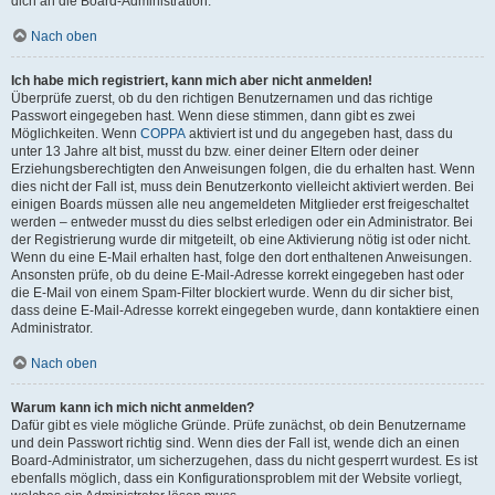
dich an die Board-Administration.
Nach oben
Ich habe mich registriert, kann mich aber nicht anmelden!
Überprüfe zuerst, ob du den richtigen Benutzernamen und das richtige
Passwort eingegeben hast. Wenn diese stimmen, dann gibt es zwei
Möglichkeiten. Wenn
COPPA
aktiviert ist und du angegeben hast, dass du
unter 13 Jahre alt bist, musst du bzw. einer deiner Eltern oder deiner
Erziehungsberechtigten den Anweisungen folgen, die du erhalten hast. Wenn
dies nicht der Fall ist, muss dein Benutzerkonto vielleicht aktiviert werden. Bei
einigen Boards müssen alle neu angemeldeten Mitglieder erst freigeschaltet
werden – entweder musst du dies selbst erledigen oder ein Administrator. Bei
der Registrierung wurde dir mitgeteilt, ob eine Aktivierung nötig ist oder nicht.
Wenn du eine E-Mail erhalten hast, folge den dort enthaltenen Anweisungen.
Ansonsten prüfe, ob du deine E-Mail-Adresse korrekt eingegeben hast oder
die E-Mail von einem Spam-Filter blockiert wurde. Wenn du dir sicher bist,
dass deine E-Mail-Adresse korrekt eingegeben wurde, dann kontaktiere einen
Administrator.
Nach oben
Warum kann ich mich nicht anmelden?
Dafür gibt es viele mögliche Gründe. Prüfe zunächst, ob dein Benutzername
und dein Passwort richtig sind. Wenn dies der Fall ist, wende dich an einen
Board-Administrator, um sicherzugehen, dass du nicht gesperrt wurdest. Es ist
ebenfalls möglich, dass ein Konfigurationsproblem mit der Website vorliegt,