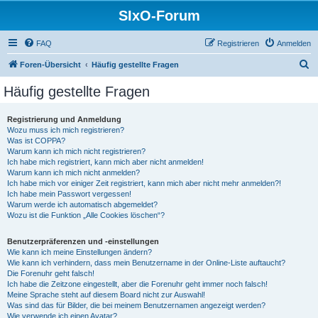
SIxO-Forum
FAQ
Registrieren
Anmelden
S
Foren-Übersicht
Häufig gestellte Fragen
u
Häufig gestellte Fragen
c
h
Registrierung und Anmeldung
Wozu muss ich mich registrieren?
e
Was ist COPPA?
Warum kann ich mich nicht registrieren?
Ich habe mich registriert, kann mich aber nicht anmelden!
Warum kann ich mich nicht anmelden?
Ich habe mich vor einiger Zeit registriert, kann mich aber nicht mehr anmelden?!
Ich habe mein Passwort vergessen!
Warum werde ich automatisch abgemeldet?
Wozu ist die Funktion „Alle Cookies löschen“?
Benutzerpräferenzen und -einstellungen
Wie kann ich meine Einstellungen ändern?
Wie kann ich verhindern, dass mein Benutzername in der Online-Liste auftaucht?
Die Forenuhr geht falsch!
Ich habe die Zeitzone eingestellt, aber die Forenuhr geht immer noch falsch!
Meine Sprache steht auf diesem Board nicht zur Auswahl!
Was sind das für Bilder, die bei meinem Benutzernamen angezeigt werden?
Wie verwende ich einen Avatar?