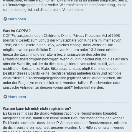
Avatarbilder, Private Nachrichten, E-Mail-Versand an andere Mitglieder, Beitritt
zu Benutzergruppen und so weiter. Wir empfehlen dir eine Anmeldung, da sie
schnell erledigt ist und dir zahlreiche Vorteile bietet.
Nach oben
Was ist COPPA?
COPPA, ausgeschrieben Children’s Online Privacy Protection Act of 1998
(deutsch: Gesetz zum Schutz der Privatsphäre von Kindern im Internet von
1998) ist ein Gesetz in den USA, welches festlegt, dass Websites, die
möglicherweise persönliche Daten von Kindern unter 13 Jahren erheben,
hierzu die Zustimmung der Eltern beziehungsweise des oder der
Erziehungsberechtigten benötigen. Wenn du dir unsicher bist, ob dies auf dich
oder die Website, auf der du dich zu registrieren versuchst, zutrifft, ziehe einen
rechtlichen Beistand zu Rate. Bitte beachte, dass phpBB Limited und der
Besitzer dieses Boards keine Rechtsberatung anbieten kann und nicht die
Anlaufstelle für Rechtsangelegenheiten jeglicher Art ist; außer solchen, die
unter der Frage „An wen soll ich mich wenden, falls es Beschwerden oder
juristische Anfragen zu diesem Forum gibt?“ behandelt werden.
Nach oben
Warum kann ich mich nicht registrieren?
Es kann sein, dass die Board-Administration die Registrierung komplett
ausgeschaltet hat, damit sich keine neuen Benutzer mehr anmelden können.
Es könnte auch sein, dass deine IP-Adresse oder der Benutzername, mit dem
du dich registrieren möchtest, gesperrt wurden. Um Hilfe zu erhalten, wende