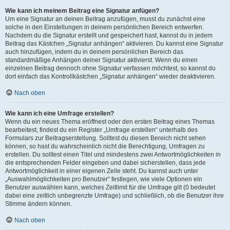
Wie kann ich meinem Beitrag eine Signatur anfügen?
Um eine Signatur an deinen Beitrag anzufügen, musst du zunächst eine
solche in den Einstellungen in deinem persönlichen Bereich entwerfen.
Nachdem du die Signatur erstellt und gespeichert hast, kannst du in jedem
Beitrag das Kästchen „Signatur anhängen“ aktivieren. Du kannst eine Signatur
auch hinzufügen, indem du in deinem persönlichen Bereich das
standardmäßige Anhängen deiner Signatur aktivierst. Wenn du einen
einzelnen Beitrag dennoch ohne Signatur verfassen möchtest, so kannst du
dort einfach das Kontrollkästchen „Signatur anhängen“ wieder deaktivieren.
Nach oben
Wie kann ich eine Umfrage erstellen?
Wenn du ein neues Thema eröffnest oder den ersten Beitrag eines Themas
bearbeitest, findest du ein Register „Umfrage erstellen“ unterhalb des
Formulars zur Beitragserstellung. Solltest du diesen Bereich nicht sehen
können, so hast du wahrscheinlich nicht die Berechtigung, Umfragen zu
erstellen. Du solltest einen Titel und mindestens zwei Antwortmöglichkeiten in
die entsprechenden Felder eingeben und dabei sicherstellen, dass jede
Antwortmöglichkeit in einer eigenen Zeile steht. Du kannst auch unter
„Auswahlmöglichkeiten pro Benutzer“ festlegen, wie viele Optionen ein
Benutzer auswählen kann, welches Zeitlimit für die Umfrage gilt (0 bedeutet
dabei eine zeitlich unbegrenzte Umfrage) und schließlich, ob die Benutzer ihre
Stimme ändern können.
Nach oben