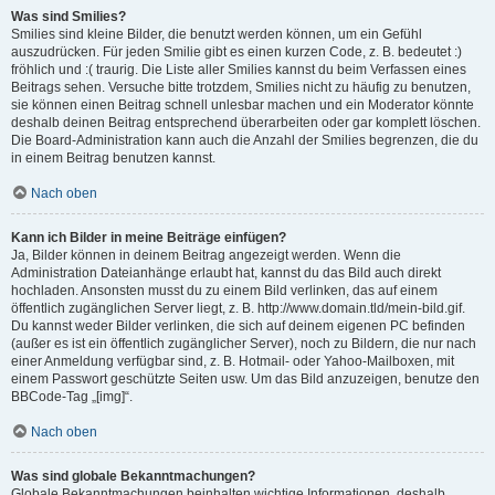
Was sind Smilies?
Smilies sind kleine Bilder, die benutzt werden können, um ein Gefühl
auszudrücken. Für jeden Smilie gibt es einen kurzen Code, z. B. bedeutet :)
fröhlich und :( traurig. Die Liste aller Smilies kannst du beim Verfassen eines
Beitrags sehen. Versuche bitte trotzdem, Smilies nicht zu häufig zu benutzen,
sie können einen Beitrag schnell unlesbar machen und ein Moderator könnte
deshalb deinen Beitrag entsprechend überarbeiten oder gar komplett löschen.
Die Board-Administration kann auch die Anzahl der Smilies begrenzen, die du
in einem Beitrag benutzen kannst.
Nach oben
Kann ich Bilder in meine Beiträge einfügen?
Ja, Bilder können in deinem Beitrag angezeigt werden. Wenn die
Administration Dateianhänge erlaubt hat, kannst du das Bild auch direkt
hochladen. Ansonsten musst du zu einem Bild verlinken, das auf einem
öffentlich zugänglichen Server liegt, z. B. http://www.domain.tld/mein-bild.gif.
Du kannst weder Bilder verlinken, die sich auf deinem eigenen PC befinden
(außer es ist ein öffentlich zugänglicher Server), noch zu Bildern, die nur nach
einer Anmeldung verfügbar sind, z. B. Hotmail- oder Yahoo-Mailboxen, mit
einem Passwort geschützte Seiten usw. Um das Bild anzuzeigen, benutze den
BBCode-Tag „[img]“.
Nach oben
Was sind globale Bekanntmachungen?
Globale Bekanntmachungen beinhalten wichtige Informationen, deshalb