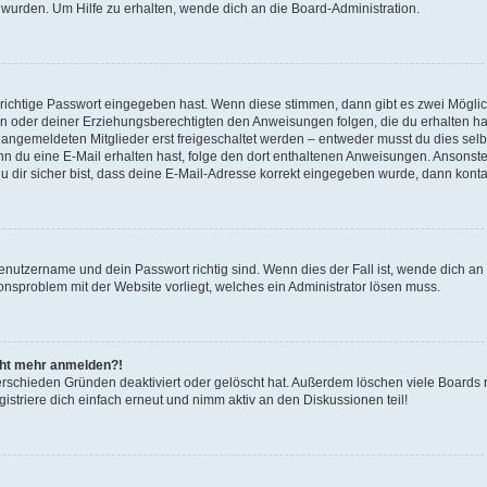
 wurden. Um Hilfe zu erhalten, wende dich an die Board-Administration.
 richtige Passwort eingegeben hast. Wenn diese stimmen, dann gibt es zwei Mögl
tern oder deiner Erziehungsberechtigten den Anweisungen folgen, die du erhalten ha
u angemeldeten Mitglieder erst freigeschaltet werden – entweder musst du dies selbs
. Wenn du eine E-Mail erhalten hast, folge den dort enthaltenen Anweisungen. Ansons
 dir sicher bist, dass deine E-Mail-Adresse korrekt eingegeben wurde, dann kontak
Benutzername und dein Passwort richtig sind. Wenn dies der Fall ist, wende dich a
ionsproblem mit der Website vorliegt, welches ein Administrator lösen muss.
icht mehr anmelden?!
erschieden Gründen deaktiviert oder gelöscht hat. Außerdem löschen viele Boards r
triere dich einfach erneut und nimm aktiv an den Diskussionen teil!