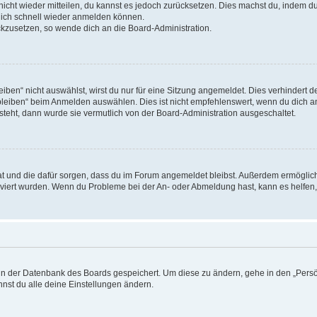
 nicht wieder mitteilen, du kannst es jedoch zurücksetzen. Dies machst du, indem 
 dich schnell wieder anmelden können.
ückzusetzen, so wende dich an die Board-Administration.
en“ nicht auswählst, wirst du nur für eine Sitzung angemeldet. Dies verhindert 
leiben“ beim Anmelden auswählen. Dies ist nicht empfehlenswert, wenn du dich an
 steht, dann wurde sie vermutlich von der Board-Administration ausgeschaltet.
 hat und die dafür sorgen, dass du im Forum angemeldet bleibst. Außerdem ermögli
tiviert wurden. Wenn du Probleme bei der An- oder Abmeldung hast, kann es helfen
n in der Datenbank des Boards gespeichert. Um diese zu ändern, gehe in den „Persö
nst du alle deine Einstellungen ändern.