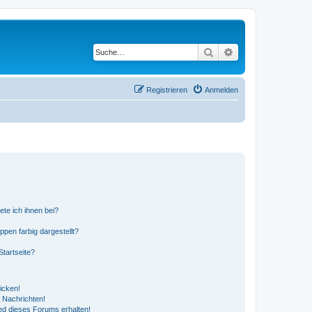
Suche
Erweiterte Suche
Registrieren
Anmelden
ete ich ihnen bei?
en farbig dargestellt?
tartseite?
icken!
 Nachrichten!
ed dieses Forums erhalten!