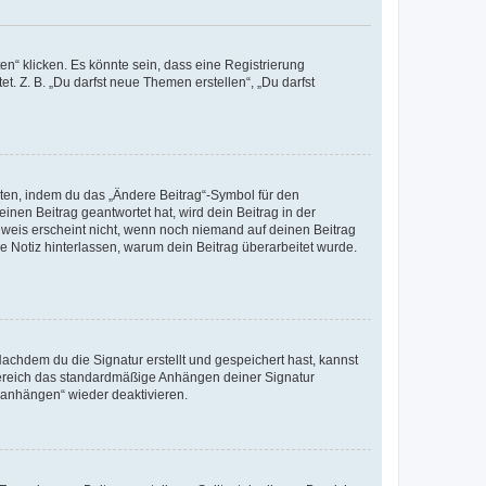
n“ klicken. Es könnte sein, dass eine Registrierung
t. Z. B. „Du darfst neue Themen erstellen“, „Du darfst
iten, indem du das „Ändere Beitrag“-Symbol für den
inen Beitrag geantwortet hat, wird dein Beitrag in der
nweis erscheint nicht, wenn noch niemand auf deinen Beitrag
ne Notiz hinterlassen, warum dein Beitrag überarbeitet wurde.
chdem du die Signatur erstellt und gespeichert hast, kannst
Bereich das standardmäßige Anhängen deiner Signatur
r anhängen“ wieder deaktivieren.