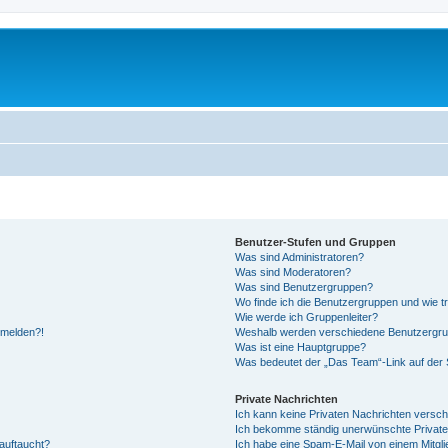
Benutzer-Stufen und Gruppen
Was sind Administratoren?
Was sind Moderatoren?
Was sind Benutzergruppen?
Wo finde ich die Benutzergruppen und wie tr
Wie werde ich Gruppenleiter?
anmelden?!
Weshalb werden verschiedene Benutzergrupp
Was ist eine Hauptgruppe?
Was bedeutet der „Das Team“-Link auf der S
Private Nachrichten
Ich kann keine Privaten Nachrichten versch
Ich bekomme ständig unerwünschte Private
auftaucht?
Ich habe eine Spam-E-Mail von einem Mitgli