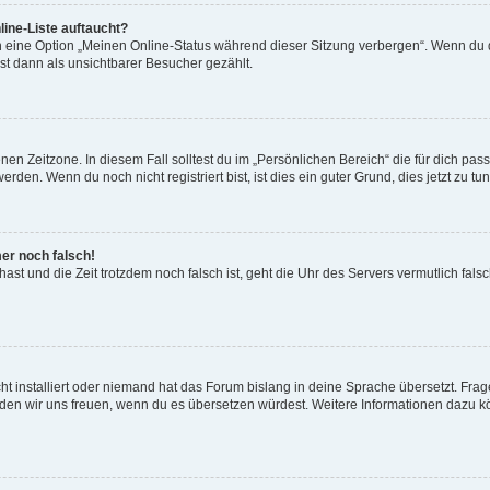
ine-Liste auftaucht?
n eine Option „Meinen Online-Status während dieser Sitzung verbergen“. Wenn du d
st dann als unsichtbarer Besucher gezählt.
en Zeitzone. In diesem Fall solltest du im „Persönlichen Bereich“ die für dich passe
den. Wenn du noch nicht registriert bist, ist dies ein guter Grund, dies jetzt zu tun
mer noch falsch!
t hast und die Zeit trotzdem noch falsch ist, geht die Uhr des Servers vermutlich fal
t installiert oder niemand hat das Forum bislang in deine Sprache übersetzt. Frag
, würden wir uns freuen, wenn du es übersetzen würdest. Weitere Informationen dazu