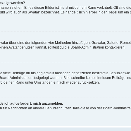
gezeigt werden?
amen stehen. Eines dieser Bilder ist meist mit deinem Rang verknüpft: Oft sind di
ld wird auch als „Avatar“ bezeichnet. Es handelt sich hierbei in der Regel um ein
 Avatar über eine der folgenden vier Methoden hinzufügen: Gravatar, Galerie, Rem
en Avatar benutzen kannst, solltest du die Board-Administration kontaktieren.
viele Beiträge du bislang erstellt hast oder identifizieren bestimmte Benutzer w
 Board-Administration festgelegt wurden. Bitte schreibe keine sinnlosen Beiträge
wird deinen Rang unter Umständen einfach wieder zurücksetzen.
rde ich aufgefordert, mich anzumelden.
ion für Nachrichten an andere Benutzer nutzen, falls diese von der Board-Administ