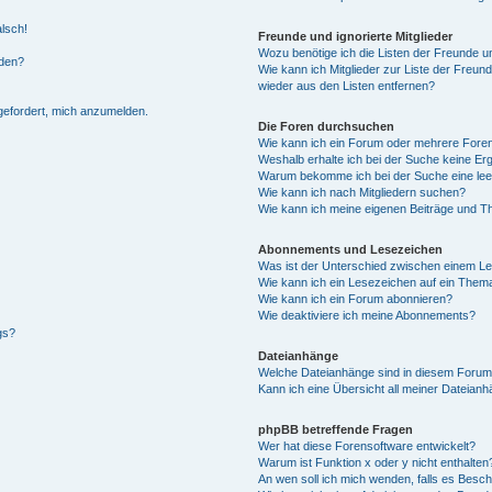
alsch!
Freunde und ignorierte Mitglieder
Wozu benötige ich die Listen der Freunde un
rden?
Wie kann ich Mitglieder zur Liste der Freund
wieder aus den Listen entfernen?
fgefordert, mich anzumelden.
Die Foren durchsuchen
Wie kann ich ein Forum oder mehrere For
Weshalb erhalte ich bei der Suche keine Er
Warum bekomme ich bei der Suche eine lee
Wie kann ich nach Mitgliedern suchen?
Wie kann ich meine eigenen Beiträge und T
Abonnements und Lesezeichen
Was ist der Unterschied zwischen einem L
Wie kann ich ein Lesezeichen auf ein Them
Wie kann ich ein Forum abonnieren?
Wie deaktiviere ich meine Abonnements?
gs?
Dateianhänge
Welche Dateianhänge sind in diesem Forum
Kann ich eine Übersicht all meiner Dateian
phpBB betreffende Fragen
Wer hat diese Forensoftware entwickelt?
Warum ist Funktion x oder y nicht enthalten
An wen soll ich mich wenden, falls es Besc