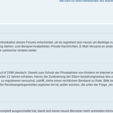
Wie kann ich einen Administrator des Board
istration dieses Forums entscheidet, ob du registriert sein musst, um Beiträge zu s
ung stehen: zum Beispiel Avatarbilder, Private Nachrichten, E-Mail-Versand an ander
 zahlreiche Vorteile bietet.
t of 1998 (deutsch: Gesetz zum Schutz der Privatsphäre von Kindern im Internet vo
unter 13 Jahren erheben, hierzu die Zustimmung der Eltern beziehungsweise des o
h zu registrieren versuchst, zutrifft, ziehe einen rechtlichen Beistand zu Rate. Bit
für Rechtsangelegenheiten jeglicher Art ist; außer solchen, die unter der Frage „
.
g komplett ausgeschaltet hat, damit sich keine neuen Benutzer mehr anmelden könn