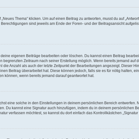
„Neues Thema“ klicken. Um auf einen Beitrag zu antworten, musst du auf „Antworte
e Berechtigungen sind jeweils am Ende der Foren- und der Beitragsansicht aufgeliste
r deine eigenen Beiträge bearbeiten oder löschen. Du kannst einen Beitrag bearbe
inen begrenzten Zeitraum nach seiner Erstellung möglich. Wenn bereits jemand auf de
 die Anzahl als auch der letzte Zeitpunkt der Bearbeitungen angezeigt. Dieser Hi
en Beitrag überarbeitet hat. Diese können jedoch, falls sie es für nötig halten, ei
hen können, wenn bereits jemand darauf geantwortet hat.
st eine solche in den Einstellungen in deinem persönlichen Bereich entwerfen. Na
eren. Du kannst eine Signatur auch hinzufügen, indem du in deinem persönlichen 
atur verfassen möchtest, so kannst du dort einfach das Kontrollkästchen „Signatu