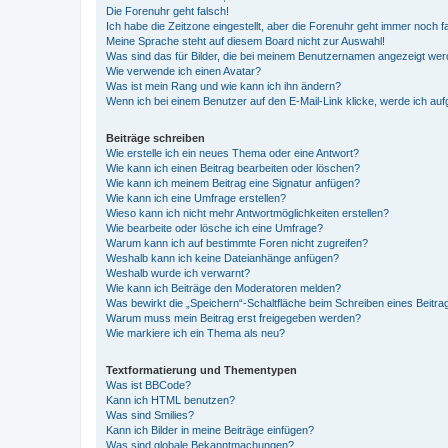
Die Forenuhr geht falsch!
Ich habe die Zeitzone eingestellt, aber die Forenuhr geht immer noch f
Meine Sprache steht auf diesem Board nicht zur Auswahl!
Was sind das für Bilder, die bei meinem Benutzernamen angezeigt we
Wie verwende ich einen Avatar?
Was ist mein Rang und wie kann ich ihn ändern?
Wenn ich bei einem Benutzer auf den E-Mail-Link klicke, werde ich au
Beiträge schreiben
Wie erstelle ich ein neues Thema oder eine Antwort?
Wie kann ich einen Beitrag bearbeiten oder löschen?
Wie kann ich meinem Beitrag eine Signatur anfügen?
Wie kann ich eine Umfrage erstellen?
Wieso kann ich nicht mehr Antwortmöglichkeiten erstellen?
Wie bearbeite oder lösche ich eine Umfrage?
Warum kann ich auf bestimmte Foren nicht zugreifen?
Weshalb kann ich keine Dateianhänge anfügen?
Weshalb wurde ich verwarnt?
Wie kann ich Beiträge den Moderatoren melden?
Was bewirkt die „Speichern“-Schaltfläche beim Schreiben eines Beitra
Warum muss mein Beitrag erst freigegeben werden?
Wie markiere ich ein Thema als neu?
Textformatierung und Thementypen
Was ist BBCode?
Kann ich HTML benutzen?
Was sind Smilies?
Kann ich Bilder in meine Beiträge einfügen?
Was sind globale Bekanntmachungen?