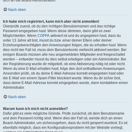
dich an die Board-Administration.
Nach oben
Ich habe mich registriert, kann mich aber nicht anmelden!
Überprüfe zuerst, ob du den richtigen Benutzernamen und das richtige
Passwort eingegeben hast. Wenn diese stimmen, dann gibt es zwei
Möglichkeiten. Wenn
COPPA
aktiviert ist und du angegeben hast, dass du
unter 13 Jahre alt bist, musst du bzw. einer deiner Eltern oder deiner
Erziehungsberechtigten den Anweisungen folgen, die du erhalten hast. Wenn
dies nicht der Fall ist, muss dein Benutzerkonto vielleicht aktiviert werden. Bei
einigen Boards müssen alle neu angemeldeten Mitglieder erst freigeschaltet
werden – entweder musst du dies selbst erledigen oder ein Administrator. Bei
der Registrierung wurde dir mitgeteilt, ob eine Aktivierung nötig ist oder nicht.
Wenn du eine E-Mail erhalten hast, folge den dort enthaltenen Anweisungen.
Ansonsten prüfe, ob du deine E-Mail-Adresse korrekt eingegeben hast oder
die E-Mail von einem Spam-Filter blockiert wurde. Wenn du dir sicher bist,
dass deine E-Mail-Adresse korrekt eingegeben wurde, dann kontaktiere einen
Administrator.
Nach oben
Warum kann ich mich nicht anmelden?
Dafür gibt es viele mögliche Gründe. Prüfe zunächst, ob dein Benutzername
und dein Passwort richtig sind. Wenn dies der Fall ist, wende dich an einen
Board-Administrator, um sicherzugehen, dass du nicht gesperrt wurdest. Es ist
ebenfalls möglich, dass ein Konfigurationsproblem mit der Website vorliegt,