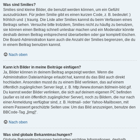
Was sind Smilies?
Smilies sind kleine Bilder, die benutzt werden können, um ein Gefühl
auszudrücken. Für jeden Smilie gibt es einen kurzen Code, z. B. bedeutet :)
fröhlich und :( traurig. Die Liste aller Smilies kannst du beim Verfassen eines
Beitrags sehen. Versuche bitte trotzdem, Smilies nicht zu häufig zu benutzen,
sie können einen Beitrag schnell unlesbar machen und ein Moderator könnte
deshalb deinen Beitrag entsprechend überarbeiten oder gar komplett löschen.
Die Board-Administration kann auch die Anzahl der Smilies begrenzen, die du
in einem Beitrag benutzen kannst.
Nach oben
Kann ich Bilder in meine Beiträge einfügen?
Ja, Bilder können in deinem Beitrag angezeigt werden. Wenn die
Administration Dateianhänge erlaubt hat, kannst du das Bild auch direkt
hochladen. Ansonsten musst du zu einem Bild verlinken, das auf einem
öffentlich zugänglichen Server liegt, z. B. http://www.domain.tld/mein-bild.gif.
Du kannst weder Bilder verlinken, die sich auf deinem eigenen PC befinden
(außer es ist ein öffentlich zugänglicher Server), noch zu Bildern, die nur nach
einer Anmeldung verfügbar sind, z. B. Hotmail- oder Yahoo-Mailboxen, mit
einem Passwort geschützte Seiten usw. Um das Bild anzuzeigen, benutze den
BBCode-Tag „[img]“.
Nach oben
Was sind globale Bekanntmachungen?
Globale Bekanntmachungen beinhalten wichtige Informationen, deshalb