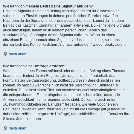
Wie kann ich meinem Beitrag eine Signatur anfügen?
Um eine Signatur an deinen Beitrag anzufügen, musst du zunächst eine
solche in den Einstellungen in deinem persönlichen Bereich entwerfen.
Nachdem du die Signatur erstellt und gespeichert hast, kannst du in jedem
Beitrag das Kästchen „Signatur anhängen“ aktivieren. Du kannst eine Signatur
auch hinzufügen, indem du in deinem persönlichen Bereich das
standardmäßige Anhängen deiner Signatur aktivierst. Wenn du einen
einzelnen Beitrag dennoch ohne Signatur verfassen möchtest, so kannst du
dort einfach das Kontrollkästchen „Signatur anhängen“ wieder deaktivieren.
Nach oben
Wie kann ich eine Umfrage erstellen?
Wenn du ein neues Thema eröffnest oder den ersten Beitrag eines Themas
bearbeitest, findest du ein Register „Umfrage erstellen“ unterhalb des
Formulars zur Beitragserstellung. Solltest du diesen Bereich nicht sehen
können, so hast du wahrscheinlich nicht die Berechtigung, Umfragen zu
erstellen. Du solltest einen Titel und mindestens zwei Antwortmöglichkeiten in
die entsprechenden Felder eingeben und dabei sicherstellen, dass jede
Antwortmöglichkeit in einer eigenen Zeile steht. Du kannst auch unter
„Auswahlmöglichkeiten pro Benutzer“ festlegen, wie viele Optionen ein
Benutzer auswählen kann, welches Zeitlimit für die Umfrage gilt (0 bedeutet
dabei eine zeitlich unbegrenzte Umfrage) und schließlich, ob die Benutzer ihre
Stimme ändern können.
Nach oben