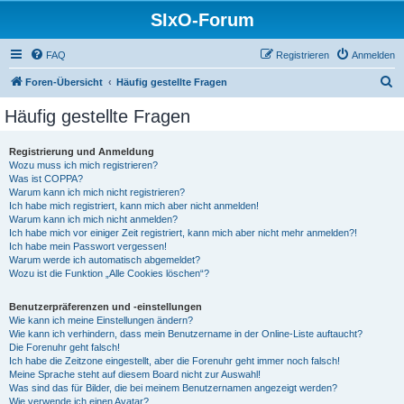
SIxO-Forum
FAQ
Registrieren
Anmelden
S
Foren-Übersicht
Häufig gestellte Fragen
u
Häufig gestellte Fragen
c
h
Registrierung und Anmeldung
Wozu muss ich mich registrieren?
e
Was ist COPPA?
Warum kann ich mich nicht registrieren?
Ich habe mich registriert, kann mich aber nicht anmelden!
Warum kann ich mich nicht anmelden?
Ich habe mich vor einiger Zeit registriert, kann mich aber nicht mehr anmelden?!
Ich habe mein Passwort vergessen!
Warum werde ich automatisch abgemeldet?
Wozu ist die Funktion „Alle Cookies löschen“?
Benutzerpräferenzen und -einstellungen
Wie kann ich meine Einstellungen ändern?
Wie kann ich verhindern, dass mein Benutzername in der Online-Liste auftaucht?
Die Forenuhr geht falsch!
Ich habe die Zeitzone eingestellt, aber die Forenuhr geht immer noch falsch!
Meine Sprache steht auf diesem Board nicht zur Auswahl!
Was sind das für Bilder, die bei meinem Benutzernamen angezeigt werden?
Wie verwende ich einen Avatar?