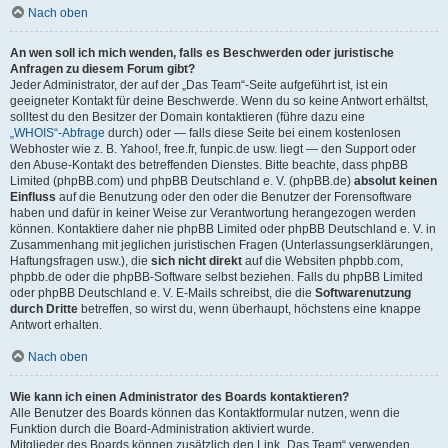
Nach oben
An wen soll ich mich wenden, falls es Beschwerden oder juristische
Anfragen zu diesem Forum gibt?
Jeder Administrator, der auf der „Das Team“-Seite aufgeführt ist, ist ein
geeigneter Kontakt für deine Beschwerde. Wenn du so keine Antwort erhältst,
solltest du den Besitzer der Domain kontaktieren (führe dazu eine
„WHOIS“-Abfrage
durch) oder — falls diese Seite bei einem kostenlosen
Webhoster wie z. B. Yahoo!, free.fr, funpic.de usw. liegt — den Support oder
den Abuse-Kontakt des betreffenden Dienstes. Bitte beachte, dass phpBB
Limited (phpBB.com) und phpBB Deutschland e. V. (phpBB.de)
absolut keinen
Einfluss
auf die Benutzung oder den oder die Benutzer der Forensoftware
haben und dafür in keiner Weise zur Verantwortung herangezogen werden
können. Kontaktiere daher nie phpBB Limited oder phpBB Deutschland e. V. in
Zusammenhang mit jeglichen juristischen Fragen (Unterlassungserklärungen,
Haftungsfragen usw.), die
sich nicht direkt
auf die Websiten phpbb.com,
phpbb.de oder die phpBB-Software selbst beziehen. Falls du phpBB Limited
oder phpBB Deutschland e. V. E-Mails schreibst, die die
Softwarenutzung
durch Dritte
betreffen, so wirst du, wenn überhaupt, höchstens eine knappe
Antwort erhalten.
Nach oben
Wie kann ich einen Administrator des Boards kontaktieren?
Alle Benutzer des Boards können das Kontaktformular nutzen, wenn die
Funktion durch die Board-Administration aktiviert wurde.
Mitglieder des Boards können zusätzlich den Link „Das Team“ verwenden.