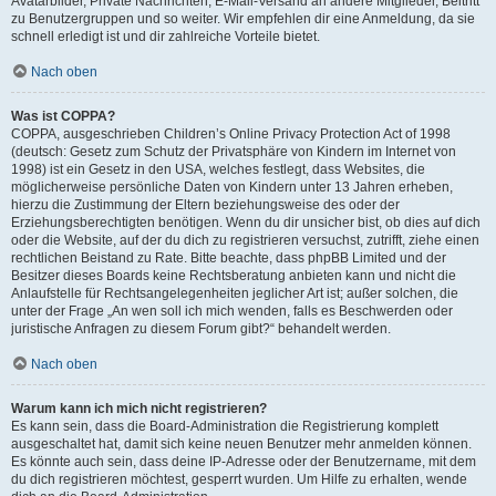
Avatarbilder, Private Nachrichten, E-Mail-Versand an andere Mitglieder, Beitritt
zu Benutzergruppen und so weiter. Wir empfehlen dir eine Anmeldung, da sie
schnell erledigt ist und dir zahlreiche Vorteile bietet.
Nach oben
Was ist COPPA?
COPPA, ausgeschrieben Children’s Online Privacy Protection Act of 1998
(deutsch: Gesetz zum Schutz der Privatsphäre von Kindern im Internet von
1998) ist ein Gesetz in den USA, welches festlegt, dass Websites, die
möglicherweise persönliche Daten von Kindern unter 13 Jahren erheben,
hierzu die Zustimmung der Eltern beziehungsweise des oder der
Erziehungsberechtigten benötigen. Wenn du dir unsicher bist, ob dies auf dich
oder die Website, auf der du dich zu registrieren versuchst, zutrifft, ziehe einen
rechtlichen Beistand zu Rate. Bitte beachte, dass phpBB Limited und der
Besitzer dieses Boards keine Rechtsberatung anbieten kann und nicht die
Anlaufstelle für Rechtsangelegenheiten jeglicher Art ist; außer solchen, die
unter der Frage „An wen soll ich mich wenden, falls es Beschwerden oder
juristische Anfragen zu diesem Forum gibt?“ behandelt werden.
Nach oben
Warum kann ich mich nicht registrieren?
Es kann sein, dass die Board-Administration die Registrierung komplett
ausgeschaltet hat, damit sich keine neuen Benutzer mehr anmelden können.
Es könnte auch sein, dass deine IP-Adresse oder der Benutzername, mit dem
du dich registrieren möchtest, gesperrt wurden. Um Hilfe zu erhalten, wende