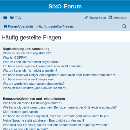
SIxO-Forum
FAQ
Registrieren
Anmelden
S
Foren-Übersicht
Häufig gestellte Fragen
u
Häufig gestellte Fragen
c
h
Registrierung und Anmeldung
Wozu muss ich mich registrieren?
e
Was ist COPPA?
Warum kann ich mich nicht registrieren?
Ich habe mich registriert, kann mich aber nicht anmelden!
Warum kann ich mich nicht anmelden?
Ich habe mich vor einiger Zeit registriert, kann mich aber nicht mehr anmelden?!
Ich habe mein Passwort vergessen!
Warum werde ich automatisch abgemeldet?
Wozu ist die Funktion „Alle Cookies löschen“?
Benutzerpräferenzen und -einstellungen
Wie kann ich meine Einstellungen ändern?
Wie kann ich verhindern, dass mein Benutzername in der Online-Liste auftaucht?
Die Forenuhr geht falsch!
Ich habe die Zeitzone eingestellt, aber die Forenuhr geht immer noch falsch!
Meine Sprache steht auf diesem Board nicht zur Auswahl!
Was sind das für Bilder, die bei meinem Benutzernamen angezeigt werden?
Wie verwende ich einen Avatar?