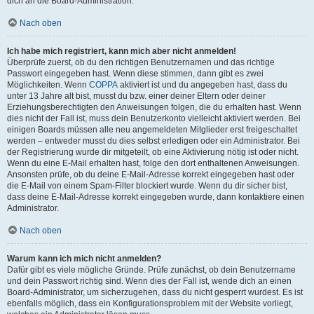
dich an die Board-Administration.
Nach oben
Ich habe mich registriert, kann mich aber nicht anmelden!
Überprüfe zuerst, ob du den richtigen Benutzernamen und das richtige
Passwort eingegeben hast. Wenn diese stimmen, dann gibt es zwei
Möglichkeiten. Wenn
COPPA
aktiviert ist und du angegeben hast, dass du
unter 13 Jahre alt bist, musst du bzw. einer deiner Eltern oder deiner
Erziehungsberechtigten den Anweisungen folgen, die du erhalten hast. Wenn
dies nicht der Fall ist, muss dein Benutzerkonto vielleicht aktiviert werden. Bei
einigen Boards müssen alle neu angemeldeten Mitglieder erst freigeschaltet
werden – entweder musst du dies selbst erledigen oder ein Administrator. Bei
der Registrierung wurde dir mitgeteilt, ob eine Aktivierung nötig ist oder nicht.
Wenn du eine E-Mail erhalten hast, folge den dort enthaltenen Anweisungen.
Ansonsten prüfe, ob du deine E-Mail-Adresse korrekt eingegeben hast oder
die E-Mail von einem Spam-Filter blockiert wurde. Wenn du dir sicher bist,
dass deine E-Mail-Adresse korrekt eingegeben wurde, dann kontaktiere einen
Administrator.
Nach oben
Warum kann ich mich nicht anmelden?
Dafür gibt es viele mögliche Gründe. Prüfe zunächst, ob dein Benutzername
und dein Passwort richtig sind. Wenn dies der Fall ist, wende dich an einen
Board-Administrator, um sicherzugehen, dass du nicht gesperrt wurdest. Es ist
ebenfalls möglich, dass ein Konfigurationsproblem mit der Website vorliegt,