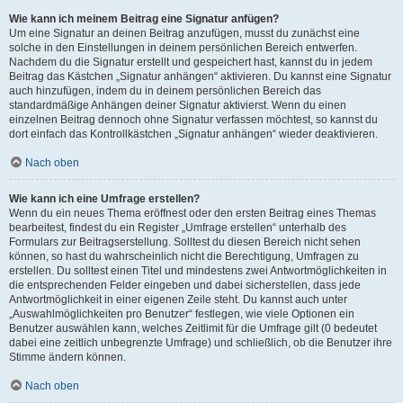
Wie kann ich meinem Beitrag eine Signatur anfügen?
Um eine Signatur an deinen Beitrag anzufügen, musst du zunächst eine
solche in den Einstellungen in deinem persönlichen Bereich entwerfen.
Nachdem du die Signatur erstellt und gespeichert hast, kannst du in jedem
Beitrag das Kästchen „Signatur anhängen“ aktivieren. Du kannst eine Signatur
auch hinzufügen, indem du in deinem persönlichen Bereich das
standardmäßige Anhängen deiner Signatur aktivierst. Wenn du einen
einzelnen Beitrag dennoch ohne Signatur verfassen möchtest, so kannst du
dort einfach das Kontrollkästchen „Signatur anhängen“ wieder deaktivieren.
Nach oben
Wie kann ich eine Umfrage erstellen?
Wenn du ein neues Thema eröffnest oder den ersten Beitrag eines Themas
bearbeitest, findest du ein Register „Umfrage erstellen“ unterhalb des
Formulars zur Beitragserstellung. Solltest du diesen Bereich nicht sehen
können, so hast du wahrscheinlich nicht die Berechtigung, Umfragen zu
erstellen. Du solltest einen Titel und mindestens zwei Antwortmöglichkeiten in
die entsprechenden Felder eingeben und dabei sicherstellen, dass jede
Antwortmöglichkeit in einer eigenen Zeile steht. Du kannst auch unter
„Auswahlmöglichkeiten pro Benutzer“ festlegen, wie viele Optionen ein
Benutzer auswählen kann, welches Zeitlimit für die Umfrage gilt (0 bedeutet
dabei eine zeitlich unbegrenzte Umfrage) und schließlich, ob die Benutzer ihre
Stimme ändern können.
Nach oben