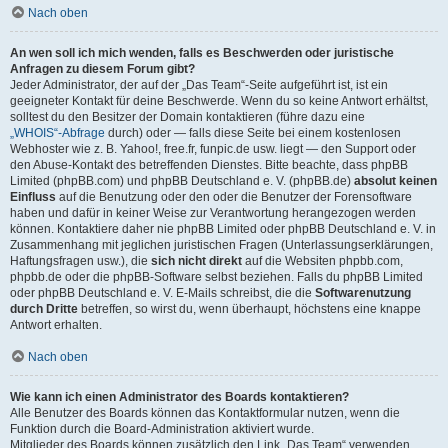
Nach oben
An wen soll ich mich wenden, falls es Beschwerden oder juristische
Anfragen zu diesem Forum gibt?
Jeder Administrator, der auf der „Das Team“-Seite aufgeführt ist, ist ein
geeigneter Kontakt für deine Beschwerde. Wenn du so keine Antwort erhältst,
solltest du den Besitzer der Domain kontaktieren (führe dazu eine
„WHOIS“-Abfrage
durch) oder — falls diese Seite bei einem kostenlosen
Webhoster wie z. B. Yahoo!, free.fr, funpic.de usw. liegt — den Support oder
den Abuse-Kontakt des betreffenden Dienstes. Bitte beachte, dass phpBB
Limited (phpBB.com) und phpBB Deutschland e. V. (phpBB.de)
absolut keinen
Einfluss
auf die Benutzung oder den oder die Benutzer der Forensoftware
haben und dafür in keiner Weise zur Verantwortung herangezogen werden
können. Kontaktiere daher nie phpBB Limited oder phpBB Deutschland e. V. in
Zusammenhang mit jeglichen juristischen Fragen (Unterlassungserklärungen,
Haftungsfragen usw.), die
sich nicht direkt
auf die Websiten phpbb.com,
phpbb.de oder die phpBB-Software selbst beziehen. Falls du phpBB Limited
oder phpBB Deutschland e. V. E-Mails schreibst, die die
Softwarenutzung
durch Dritte
betreffen, so wirst du, wenn überhaupt, höchstens eine knappe
Antwort erhalten.
Nach oben
Wie kann ich einen Administrator des Boards kontaktieren?
Alle Benutzer des Boards können das Kontaktformular nutzen, wenn die
Funktion durch die Board-Administration aktiviert wurde.
Mitglieder des Boards können zusätzlich den Link „Das Team“ verwenden.