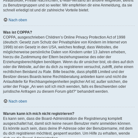
Avatarbilder, Private Nachrichten, E-Mail-Versand an andere Mitglieder, Beitritt
zu Benutzergruppen und so weiter. Wir empfehlen dir eine Anmeldung, da sie
schnell erledigt ist und dir zahlreiche Vorteile bietet.
Nach oben
Was ist COPPA?
COPPA, ausgeschrieben Children’s Online Privacy Protection Act of 1998
(deutsch: Gesetz zum Schutz der Privatsphäre von Kindern im Internet von
1998) ist ein Gesetz in den USA, welches festlegt, dass Websites, die
möglicherweise persönliche Daten von Kindern unter 13 Jahren erheben,
hierzu die Zustimmung der Eltern beziehungsweise des oder der
Erziehungsberechtigten benötigen. Wenn du dir unsicher bist, ob dies auf dich
oder die Website, auf der du dich zu registrieren versuchst, zutrifft, ziehe einen
rechtlichen Beistand zu Rate. Bitte beachte, dass phpBB Limited und der
Besitzer dieses Boards keine Rechtsberatung anbieten kann und nicht die
Anlaufstelle für Rechtsangelegenheiten jeglicher Art ist; außer solchen, die
unter der Frage „An wen soll ich mich wenden, falls es Beschwerden oder
juristische Anfragen zu diesem Forum gibt?“ behandelt werden.
Nach oben
Warum kann ich mich nicht registrieren?
Es kann sein, dass die Board-Administration die Registrierung komplett
ausgeschaltet hat, damit sich keine neuen Benutzer mehr anmelden können.
Es könnte auch sein, dass deine IP-Adresse oder der Benutzername, mit dem
du dich registrieren möchtest, gesperrt wurden. Um Hilfe zu erhalten, wende