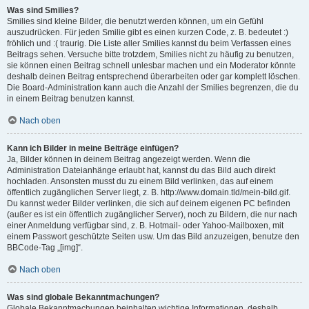
Was sind Smilies?
Smilies sind kleine Bilder, die benutzt werden können, um ein Gefühl
auszudrücken. Für jeden Smilie gibt es einen kurzen Code, z. B. bedeutet :)
fröhlich und :( traurig. Die Liste aller Smilies kannst du beim Verfassen eines
Beitrags sehen. Versuche bitte trotzdem, Smilies nicht zu häufig zu benutzen,
sie können einen Beitrag schnell unlesbar machen und ein Moderator könnte
deshalb deinen Beitrag entsprechend überarbeiten oder gar komplett löschen.
Die Board-Administration kann auch die Anzahl der Smilies begrenzen, die du
in einem Beitrag benutzen kannst.
Nach oben
Kann ich Bilder in meine Beiträge einfügen?
Ja, Bilder können in deinem Beitrag angezeigt werden. Wenn die
Administration Dateianhänge erlaubt hat, kannst du das Bild auch direkt
hochladen. Ansonsten musst du zu einem Bild verlinken, das auf einem
öffentlich zugänglichen Server liegt, z. B. http://www.domain.tld/mein-bild.gif.
Du kannst weder Bilder verlinken, die sich auf deinem eigenen PC befinden
(außer es ist ein öffentlich zugänglicher Server), noch zu Bildern, die nur nach
einer Anmeldung verfügbar sind, z. B. Hotmail- oder Yahoo-Mailboxen, mit
einem Passwort geschützte Seiten usw. Um das Bild anzuzeigen, benutze den
BBCode-Tag „[img]“.
Nach oben
Was sind globale Bekanntmachungen?
Globale Bekanntmachungen beinhalten wichtige Informationen, deshalb