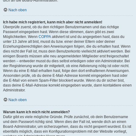
dich an die Board-Administration.
Nach oben
Ich habe mich registriert, kann mich aber nicht anmelden!
Überprüfe zuerst, ob du den richtigen Benutzernamen und das richtige
Passwort eingegeben hast. Wenn diese stimmen, dann gibt es zwei
Möglichkeiten. Wenn
COPPA
aktiviert ist und du angegeben hast, dass du
unter 13 Jahre alt bist, musst du bzw. einer deiner Eltern oder deiner
Erziehungsberechtigten den Anweisungen folgen, die du erhalten hast. Wenn
dies nicht der Fall ist, muss dein Benutzerkonto vielleicht aktiviert werden. Bei
einigen Boards müssen alle neu angemeldeten Mitglieder erst freigeschaltet
werden – entweder musst du dies selbst erledigen oder ein Administrator. Bei
der Registrierung wurde dir mitgeteilt, ob eine Aktivierung nötig ist oder nicht.
Wenn du eine E-Mail erhalten hast, folge den dort enthaltenen Anweisungen.
Ansonsten prüfe, ob du deine E-Mail-Adresse korrekt eingegeben hast oder
die E-Mail von einem Spam-Filter blockiert wurde. Wenn du dir sicher bist,
dass deine E-Mail-Adresse korrekt eingegeben wurde, dann kontaktiere einen
Administrator.
Nach oben
Warum kann ich mich nicht anmelden?
Dafür gibt es viele mögliche Gründe. Prüfe zunächst, ob dein Benutzername
und dein Passwort richtig sind. Wenn dies der Fall ist, wende dich an einen
Board-Administrator, um sicherzugehen, dass du nicht gesperrt wurdest. Es ist
ebenfalls möglich, dass ein Konfigurationsproblem mit der Website vorliegt,