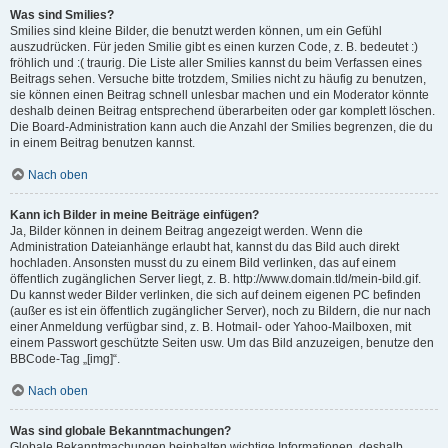
Was sind Smilies?
Smilies sind kleine Bilder, die benutzt werden können, um ein Gefühl
auszudrücken. Für jeden Smilie gibt es einen kurzen Code, z. B. bedeutet :)
fröhlich und :( traurig. Die Liste aller Smilies kannst du beim Verfassen eines
Beitrags sehen. Versuche bitte trotzdem, Smilies nicht zu häufig zu benutzen,
sie können einen Beitrag schnell unlesbar machen und ein Moderator könnte
deshalb deinen Beitrag entsprechend überarbeiten oder gar komplett löschen.
Die Board-Administration kann auch die Anzahl der Smilies begrenzen, die du
in einem Beitrag benutzen kannst.
Nach oben
Kann ich Bilder in meine Beiträge einfügen?
Ja, Bilder können in deinem Beitrag angezeigt werden. Wenn die
Administration Dateianhänge erlaubt hat, kannst du das Bild auch direkt
hochladen. Ansonsten musst du zu einem Bild verlinken, das auf einem
öffentlich zugänglichen Server liegt, z. B. http://www.domain.tld/mein-bild.gif.
Du kannst weder Bilder verlinken, die sich auf deinem eigenen PC befinden
(außer es ist ein öffentlich zugänglicher Server), noch zu Bildern, die nur nach
einer Anmeldung verfügbar sind, z. B. Hotmail- oder Yahoo-Mailboxen, mit
einem Passwort geschützte Seiten usw. Um das Bild anzuzeigen, benutze den
BBCode-Tag „[img]“.
Nach oben
Was sind globale Bekanntmachungen?
Globale Bekanntmachungen beinhalten wichtige Informationen, deshalb