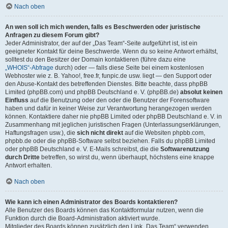
Nach oben
An wen soll ich mich wenden, falls es Beschwerden oder juristische
Anfragen zu diesem Forum gibt?
Jeder Administrator, der auf der „Das Team“-Seite aufgeführt ist, ist ein
geeigneter Kontakt für deine Beschwerde. Wenn du so keine Antwort erhältst,
solltest du den Besitzer der Domain kontaktieren (führe dazu eine
„WHOIS“-Abfrage
durch) oder — falls diese Seite bei einem kostenlosen
Webhoster wie z. B. Yahoo!, free.fr, funpic.de usw. liegt — den Support oder
den Abuse-Kontakt des betreffenden Dienstes. Bitte beachte, dass phpBB
Limited (phpBB.com) und phpBB Deutschland e. V. (phpBB.de)
absolut keinen
Einfluss
auf die Benutzung oder den oder die Benutzer der Forensoftware
haben und dafür in keiner Weise zur Verantwortung herangezogen werden
können. Kontaktiere daher nie phpBB Limited oder phpBB Deutschland e. V. in
Zusammenhang mit jeglichen juristischen Fragen (Unterlassungserklärungen,
Haftungsfragen usw.), die
sich nicht direkt
auf die Websiten phpbb.com,
phpbb.de oder die phpBB-Software selbst beziehen. Falls du phpBB Limited
oder phpBB Deutschland e. V. E-Mails schreibst, die die
Softwarenutzung
durch Dritte
betreffen, so wirst du, wenn überhaupt, höchstens eine knappe
Antwort erhalten.
Nach oben
Wie kann ich einen Administrator des Boards kontaktieren?
Alle Benutzer des Boards können das Kontaktformular nutzen, wenn die
Funktion durch die Board-Administration aktiviert wurde.
Mitglieder des Boards können zusätzlich den Link „Das Team“ verwenden.