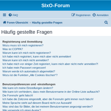
SIxO-Forum
FAQ
Registrieren
Anmelden
S
Foren-Übersicht
Häufig gestellte Fragen
u
Häufig gestellte Fragen
c
h
Registrierung und Anmeldung
Wozu muss ich mich registrieren?
e
Was ist COPPA?
Warum kann ich mich nicht registrieren?
Ich habe mich registriert, kann mich aber nicht anmelden!
Warum kann ich mich nicht anmelden?
Ich habe mich vor einiger Zeit registriert, kann mich aber nicht mehr anmelden?!
Ich habe mein Passwort vergessen!
Warum werde ich automatisch abgemeldet?
Wozu ist die Funktion „Alle Cookies löschen“?
Benutzerpräferenzen und -einstellungen
Wie kann ich meine Einstellungen ändern?
Wie kann ich verhindern, dass mein Benutzername in der Online-Liste auftaucht?
Die Forenuhr geht falsch!
Ich habe die Zeitzone eingestellt, aber die Forenuhr geht immer noch falsch!
Meine Sprache steht auf diesem Board nicht zur Auswahl!
Was sind das für Bilder, die bei meinem Benutzernamen angezeigt werden?
Wie verwende ich einen Avatar?