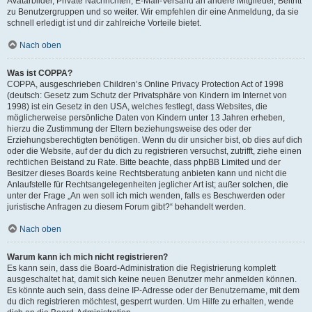
Avatarbilder, Private Nachrichten, E-Mail-Versand an andere Mitglieder, Beitritt
zu Benutzergruppen und so weiter. Wir empfehlen dir eine Anmeldung, da sie
schnell erledigt ist und dir zahlreiche Vorteile bietet.
Nach oben
Was ist COPPA?
COPPA, ausgeschrieben Children’s Online Privacy Protection Act of 1998
(deutsch: Gesetz zum Schutz der Privatsphäre von Kindern im Internet von
1998) ist ein Gesetz in den USA, welches festlegt, dass Websites, die
möglicherweise persönliche Daten von Kindern unter 13 Jahren erheben,
hierzu die Zustimmung der Eltern beziehungsweise des oder der
Erziehungsberechtigten benötigen. Wenn du dir unsicher bist, ob dies auf dich
oder die Website, auf der du dich zu registrieren versuchst, zutrifft, ziehe einen
rechtlichen Beistand zu Rate. Bitte beachte, dass phpBB Limited und der
Besitzer dieses Boards keine Rechtsberatung anbieten kann und nicht die
Anlaufstelle für Rechtsangelegenheiten jeglicher Art ist; außer solchen, die
unter der Frage „An wen soll ich mich wenden, falls es Beschwerden oder
juristische Anfragen zu diesem Forum gibt?“ behandelt werden.
Nach oben
Warum kann ich mich nicht registrieren?
Es kann sein, dass die Board-Administration die Registrierung komplett
ausgeschaltet hat, damit sich keine neuen Benutzer mehr anmelden können.
Es könnte auch sein, dass deine IP-Adresse oder der Benutzername, mit dem
du dich registrieren möchtest, gesperrt wurden. Um Hilfe zu erhalten, wende