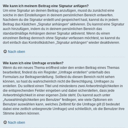
Wie kann ich meinem Beitrag eine Signatur anfügen?
Um eine Signatur an deinen Beitrag anzufügen, musst du zunächst eine
solche in den Einstellungen in deinem persönlichen Bereich entwerfen.
Nachdem du die Signatur erstellt und gespeichert hast, kannst du in jedem
Beitrag das Kästchen „Signatur anhängen“ aktivieren. Du kannst eine Signatur
auch hinzufügen, indem du in deinem persönlichen Bereich das
standardmäßige Anhängen deiner Signatur aktivierst. Wenn du einen
einzelnen Beitrag dennoch ohne Signatur verfassen möchtest, so kannst du
dort einfach das Kontrollkästchen „Signatur anhängen“ wieder deaktivieren.
Nach oben
Wie kann ich eine Umfrage erstellen?
Wenn du ein neues Thema eröffnest oder den ersten Beitrag eines Themas
bearbeitest, findest du ein Register „Umfrage erstellen“ unterhalb des
Formulars zur Beitragserstellung. Solltest du diesen Bereich nicht sehen
können, so hast du wahrscheinlich nicht die Berechtigung, Umfragen zu
erstellen. Du solltest einen Titel und mindestens zwei Antwortmöglichkeiten in
die entsprechenden Felder eingeben und dabei sicherstellen, dass jede
Antwortmöglichkeit in einer eigenen Zeile steht. Du kannst auch unter
„Auswahlmöglichkeiten pro Benutzer“ festlegen, wie viele Optionen ein
Benutzer auswählen kann, welches Zeitlimit für die Umfrage gilt (0 bedeutet
dabei eine zeitlich unbegrenzte Umfrage) und schließlich, ob die Benutzer ihre
Stimme ändern können.
Nach oben