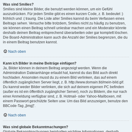
Was sind Smilies?
Smilies sind kleine Bilder, die benutzt werden können, um ein Gefühl
auszudrücken. Für jeden Smilie gibt es einen kurzen Code, z. B. bedeutet :)
fröhlich und :( traurig. Die Liste aller Smilies kannst du beim Verfassen eines
Beitrags sehen. Versuche bitte trotzdem, Smilies nicht zu häufig zu benutzen,
sie können einen Beitrag schnell unlesbar machen und ein Moderator könnte
deshalb deinen Beitrag entsprechend überarbeiten oder gar komplett löschen.
Die Board-Administration kann auch die Anzahl der Smilies begrenzen, die du
in einem Beitrag benutzen kannst.
Nach oben
Kann ich Bilder in meine Beiträge einfügen?
Ja, Bilder können in deinem Beitrag angezeigt werden. Wenn die
Administration Dateianhänge erlaubt hat, kannst du das Bild auch direkt
hochladen. Ansonsten musst du zu einem Bild verlinken, das auf einem
öffentlich zugänglichen Server liegt, z. B. http://www.domain.tld/mein-bild.gif.
Du kannst weder Bilder verlinken, die sich auf deinem eigenen PC befinden
(außer es ist ein öffentlich zugänglicher Server), noch zu Bildern, die nur nach
einer Anmeldung verfügbar sind, z. B. Hotmail- oder Yahoo-Mailboxen, mit
einem Passwort geschützte Seiten usw. Um das Bild anzuzeigen, benutze den
BBCode-Tag „[img]“.
Nach oben
Was sind globale Bekanntmachungen?
Globale Bekanntmachungen beinhalten wichtige Informationen, deshalb