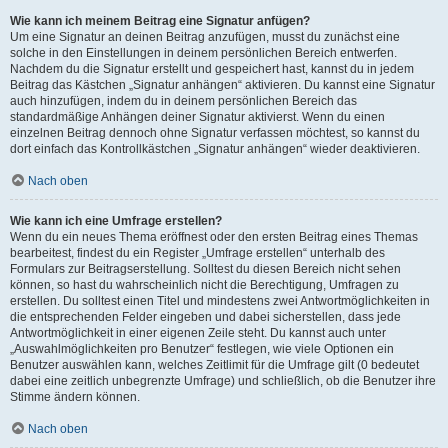
Wie kann ich meinem Beitrag eine Signatur anfügen?
Um eine Signatur an deinen Beitrag anzufügen, musst du zunächst eine
solche in den Einstellungen in deinem persönlichen Bereich entwerfen.
Nachdem du die Signatur erstellt und gespeichert hast, kannst du in jedem
Beitrag das Kästchen „Signatur anhängen“ aktivieren. Du kannst eine Signatur
auch hinzufügen, indem du in deinem persönlichen Bereich das
standardmäßige Anhängen deiner Signatur aktivierst. Wenn du einen
einzelnen Beitrag dennoch ohne Signatur verfassen möchtest, so kannst du
dort einfach das Kontrollkästchen „Signatur anhängen“ wieder deaktivieren.
Nach oben
Wie kann ich eine Umfrage erstellen?
Wenn du ein neues Thema eröffnest oder den ersten Beitrag eines Themas
bearbeitest, findest du ein Register „Umfrage erstellen“ unterhalb des
Formulars zur Beitragserstellung. Solltest du diesen Bereich nicht sehen
können, so hast du wahrscheinlich nicht die Berechtigung, Umfragen zu
erstellen. Du solltest einen Titel und mindestens zwei Antwortmöglichkeiten in
die entsprechenden Felder eingeben und dabei sicherstellen, dass jede
Antwortmöglichkeit in einer eigenen Zeile steht. Du kannst auch unter
„Auswahlmöglichkeiten pro Benutzer“ festlegen, wie viele Optionen ein
Benutzer auswählen kann, welches Zeitlimit für die Umfrage gilt (0 bedeutet
dabei eine zeitlich unbegrenzte Umfrage) und schließlich, ob die Benutzer ihre
Stimme ändern können.
Nach oben