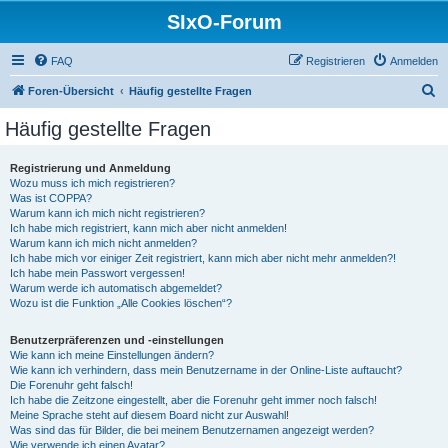
SIxO-Forum
FAQ
Registrieren
Anmelden
S
Foren-Übersicht
Häufig gestellte Fragen
u
Häufig gestellte Fragen
c
h
Registrierung und Anmeldung
Wozu muss ich mich registrieren?
e
Was ist COPPA?
Warum kann ich mich nicht registrieren?
Ich habe mich registriert, kann mich aber nicht anmelden!
Warum kann ich mich nicht anmelden?
Ich habe mich vor einiger Zeit registriert, kann mich aber nicht mehr anmelden?!
Ich habe mein Passwort vergessen!
Warum werde ich automatisch abgemeldet?
Wozu ist die Funktion „Alle Cookies löschen“?
Benutzerpräferenzen und -einstellungen
Wie kann ich meine Einstellungen ändern?
Wie kann ich verhindern, dass mein Benutzername in der Online-Liste auftaucht?
Die Forenuhr geht falsch!
Ich habe die Zeitzone eingestellt, aber die Forenuhr geht immer noch falsch!
Meine Sprache steht auf diesem Board nicht zur Auswahl!
Was sind das für Bilder, die bei meinem Benutzernamen angezeigt werden?
Wie verwende ich einen Avatar?