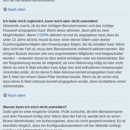
dich an die Board-Administration.
Nach oben
Ich habe mich registriert, kann mich aber nicht anmelden!
Überprüfe zuerst, ob du den richtigen Benutzernamen und das richtige
Passwort eingegeben hast. Wenn diese stimmen, dann gibt es zwei
Möglichkeiten. Wenn
COPPA
aktiviert ist und du angegeben hast, dass du
unter 13 Jahre alt bist, musst du bzw. einer deiner Eltern oder deiner
Erziehungsberechtigten den Anweisungen folgen, die du erhalten hast. Wenn
dies nicht der Fall ist, muss dein Benutzerkonto vielleicht aktiviert werden. Bei
einigen Boards müssen alle neu angemeldeten Mitglieder erst freigeschaltet
werden – entweder musst du dies selbst erledigen oder ein Administrator. Bei
der Registrierung wurde dir mitgeteilt, ob eine Aktivierung nötig ist oder nicht.
Wenn du eine E-Mail erhalten hast, folge den dort enthaltenen Anweisungen.
Ansonsten prüfe, ob du deine E-Mail-Adresse korrekt eingegeben hast oder
die E-Mail von einem Spam-Filter blockiert wurde. Wenn du dir sicher bist,
dass deine E-Mail-Adresse korrekt eingegeben wurde, dann kontaktiere einen
Administrator.
Nach oben
Warum kann ich mich nicht anmelden?
Dafür gibt es viele mögliche Gründe. Prüfe zunächst, ob dein Benutzername
und dein Passwort richtig sind. Wenn dies der Fall ist, wende dich an einen
Board-Administrator, um sicherzugehen, dass du nicht gesperrt wurdest. Es ist
ebenfalls möglich, dass ein Konfigurationsproblem mit der Website vorliegt,