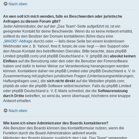
Nach oben
An wen soll ich mich wenden, falls es Beschwerden oder juristische
Anfragen zu diesem Forum gibt?
Jeder Administrator, der auf der „Das Team“-Seite aufgeführt ist, ist ein
geeigneter Kontakt für deine Beschwerde. Wenn du so keine Antwort erhältst,
solltest du den Besitzer der Domain kontaktieren (führe dazu eine
„WHOIS“-Abfrage
durch) oder — falls diese Seite bei einem kostenlosen
Webhoster wie z. B. Yahoo!, free.fr, funpic.de usw. liegt — den Support oder
den Abuse-Kontakt des betreffenden Dienstes. Bitte beachte, dass phpBB
Limited (phpBB.com) und phpBB Deutschland e. V. (phpBB.de)
absolut keinen
Einfluss
auf die Benutzung oder den oder die Benutzer der Forensoftware
haben und dafür in keiner Weise zur Verantwortung herangezogen werden
können. Kontaktiere daher nie phpBB Limited oder phpBB Deutschland e. V. in
Zusammenhang mit jeglichen juristischen Fragen (Unterlassungserklärungen,
Haftungsfragen usw.), die
sich nicht direkt
auf die Websiten phpbb.com,
phpbb.de oder die phpBB-Software selbst beziehen. Falls du phpBB Limited
oder phpBB Deutschland e. V. E-Mails schreibst, die die
Softwarenutzung
durch Dritte
betreffen, so wirst du, wenn überhaupt, höchstens eine knappe
Antwort erhalten.
Nach oben
Wie kann ich einen Administrator des Boards kontaktieren?
Alle Benutzer des Boards können das Kontaktformular nutzen, wenn die
Funktion durch die Board-Administration aktiviert wurde.
Mitglieder des Boards können zusätzlich den Link „Das Team“ verwenden.