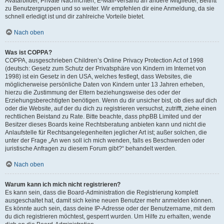
Avatarbilder, Private Nachrichten, E-Mail-Versand an andere Mitglieder, Beitritt
zu Benutzergruppen und so weiter. Wir empfehlen dir eine Anmeldung, da sie
schnell erledigt ist und dir zahlreiche Vorteile bietet.
Nach oben
Was ist COPPA?
COPPA, ausgeschrieben Children’s Online Privacy Protection Act of 1998
(deutsch: Gesetz zum Schutz der Privatsphäre von Kindern im Internet von
1998) ist ein Gesetz in den USA, welches festlegt, dass Websites, die
möglicherweise persönliche Daten von Kindern unter 13 Jahren erheben,
hierzu die Zustimmung der Eltern beziehungsweise des oder der
Erziehungsberechtigten benötigen. Wenn du dir unsicher bist, ob dies auf dich
oder die Website, auf der du dich zu registrieren versuchst, zutrifft, ziehe einen
rechtlichen Beistand zu Rate. Bitte beachte, dass phpBB Limited und der
Besitzer dieses Boards keine Rechtsberatung anbieten kann und nicht die
Anlaufstelle für Rechtsangelegenheiten jeglicher Art ist; außer solchen, die
unter der Frage „An wen soll ich mich wenden, falls es Beschwerden oder
juristische Anfragen zu diesem Forum gibt?“ behandelt werden.
Nach oben
Warum kann ich mich nicht registrieren?
Es kann sein, dass die Board-Administration die Registrierung komplett
ausgeschaltet hat, damit sich keine neuen Benutzer mehr anmelden können.
Es könnte auch sein, dass deine IP-Adresse oder der Benutzername, mit dem
du dich registrieren möchtest, gesperrt wurden. Um Hilfe zu erhalten, wende