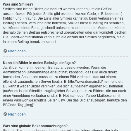
Was sind Smilies?
Smilies sind kleine Bilder, die benutzt werden können, um ein Gefühl
auszudrücken. Für jeden Smilie gibt es einen kurzen Code, z. B. bedeutet :)
fröhlich und :( traurig. Die Liste aller Smilies kannst du beim Verfassen eines
Beitrags sehen. Versuche bitte trotzdem, Smilies nicht zu häufig zu benutzen,
sie können einen Beitrag schnell unlesbar machen und ein Moderator könnte
deshalb deinen Beitrag entsprechend überarbeiten oder gar komplett löschen.
Die Board-Administration kann auch die Anzahl der Smilies begrenzen, die du
in einem Beitrag benutzen kannst.
Nach oben
Kann ich Bilder in meine Beiträge einfügen?
Ja, Bilder können in deinem Beitrag angezeigt werden. Wenn die
Administration Dateianhänge erlaubt hat, kannst du das Bild auch direkt
hochladen. Ansonsten musst du zu einem Bild verlinken, das auf einem
öffentlich zugänglichen Server liegt, z. B. http://www.domain.tld/mein-bild.gif.
Du kannst weder Bilder verlinken, die sich auf deinem eigenen PC befinden
(außer es ist ein öffentlich zugänglicher Server), noch zu Bildern, die nur nach
einer Anmeldung verfügbar sind, z. B. Hotmail- oder Yahoo-Mailboxen, mit
einem Passwort geschützte Seiten usw. Um das Bild anzuzeigen, benutze den
BBCode-Tag „[img]“.
Nach oben
Was sind globale Bekanntmachungen?
Globale Bekanntmachungen beinhalten wichtige Informationen, deshalb