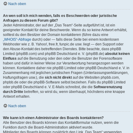
Nach oben
An wen soll ich mich wenden, falls es Beschwerden oder juristische
Anfragen zu diesem Forum gibt?
Jeder Administrator, der auf der „Das Team“-Seite aufgeführt ist, ist ein
geeigneter Kontakt für deine Beschwerde. Wenn du so keine Antwort erhältst,
solltest du den Besitzer der Domain kontaktieren (führe dazu eine
„WHOIS“-Abfrage
durch) oder — falls diese Seite bei einem kostenlosen
Webhoster wie z. B. Yahoo!, free.fr, funpic.de usw. liegt — den Support oder
den Abuse-Kontakt des betreffenden Dienstes. Bitte beachte, dass phpBB
Limited (phpBB.com) und phpBB Deutschland e. V. (phpBB.de)
absolut keinen
Einfluss
auf die Benutzung oder den oder die Benutzer der Forensoftware
haben und dafür in keiner Weise zur Verantwortung herangezogen werden
können. Kontaktiere daher nie phpBB Limited oder phpBB Deutschland e. V. in
Zusammenhang mit jeglichen juristischen Fragen (Unterlassungserklärungen,
Haftungsfragen usw.), die
sich nicht direkt
auf die Websiten phpbb.com,
phpbb.de oder die phpBB-Software selbst beziehen. Falls du phpBB Limited
oder phpBB Deutschland e. V. E-Mails schreibst, die die
Softwarenutzung
durch Dritte
betreffen, so wirst du, wenn überhaupt, höchstens eine knappe
Antwort erhalten.
Nach oben
Wie kann ich einen Administrator des Boards kontaktieren?
Alle Benutzer des Boards können das Kontaktformular nutzen, wenn die
Funktion durch die Board-Administration aktiviert wurde.
Mitglieder des Boards können zusätzlich den Link „Das Team“ verwenden.