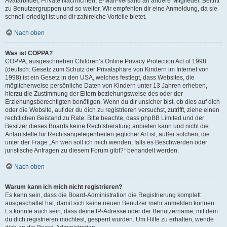
Avatarbilder, Private Nachrichten, E-Mail-Versand an andere Mitglieder, Beitritt
zu Benutzergruppen und so weiter. Wir empfehlen dir eine Anmeldung, da sie
schnell erledigt ist und dir zahlreiche Vorteile bietet.
Nach oben
Was ist COPPA?
COPPA, ausgeschrieben Children’s Online Privacy Protection Act of 1998
(deutsch: Gesetz zum Schutz der Privatsphäre von Kindern im Internet von
1998) ist ein Gesetz in den USA, welches festlegt, dass Websites, die
möglicherweise persönliche Daten von Kindern unter 13 Jahren erheben,
hierzu die Zustimmung der Eltern beziehungsweise des oder der
Erziehungsberechtigten benötigen. Wenn du dir unsicher bist, ob dies auf dich
oder die Website, auf der du dich zu registrieren versuchst, zutrifft, ziehe einen
rechtlichen Beistand zu Rate. Bitte beachte, dass phpBB Limited und der
Besitzer dieses Boards keine Rechtsberatung anbieten kann und nicht die
Anlaufstelle für Rechtsangelegenheiten jeglicher Art ist; außer solchen, die
unter der Frage „An wen soll ich mich wenden, falls es Beschwerden oder
juristische Anfragen zu diesem Forum gibt?“ behandelt werden.
Nach oben
Warum kann ich mich nicht registrieren?
Es kann sein, dass die Board-Administration die Registrierung komplett
ausgeschaltet hat, damit sich keine neuen Benutzer mehr anmelden können.
Es könnte auch sein, dass deine IP-Adresse oder der Benutzername, mit dem
du dich registrieren möchtest, gesperrt wurden. Um Hilfe zu erhalten, wende