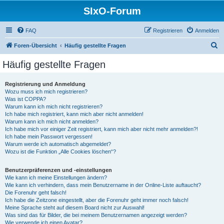
SIxO-Forum
FAQ
Registrieren
Anmelden
S
Foren-Übersicht
Häufig gestellte Fragen
u
Häufig gestellte Fragen
c
h
Registrierung und Anmeldung
Wozu muss ich mich registrieren?
e
Was ist COPPA?
Warum kann ich mich nicht registrieren?
Ich habe mich registriert, kann mich aber nicht anmelden!
Warum kann ich mich nicht anmelden?
Ich habe mich vor einiger Zeit registriert, kann mich aber nicht mehr anmelden?!
Ich habe mein Passwort vergessen!
Warum werde ich automatisch abgemeldet?
Wozu ist die Funktion „Alle Cookies löschen“?
Benutzerpräferenzen und -einstellungen
Wie kann ich meine Einstellungen ändern?
Wie kann ich verhindern, dass mein Benutzername in der Online-Liste auftaucht?
Die Forenuhr geht falsch!
Ich habe die Zeitzone eingestellt, aber die Forenuhr geht immer noch falsch!
Meine Sprache steht auf diesem Board nicht zur Auswahl!
Was sind das für Bilder, die bei meinem Benutzernamen angezeigt werden?
Wie verwende ich einen Avatar?