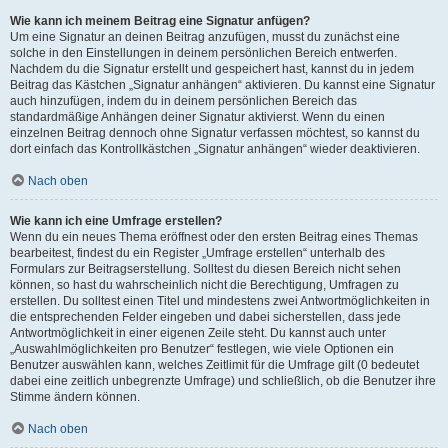
Wie kann ich meinem Beitrag eine Signatur anfügen?
Um eine Signatur an deinen Beitrag anzufügen, musst du zunächst eine
solche in den Einstellungen in deinem persönlichen Bereich entwerfen.
Nachdem du die Signatur erstellt und gespeichert hast, kannst du in jedem
Beitrag das Kästchen „Signatur anhängen“ aktivieren. Du kannst eine Signatur
auch hinzufügen, indem du in deinem persönlichen Bereich das
standardmäßige Anhängen deiner Signatur aktivierst. Wenn du einen
einzelnen Beitrag dennoch ohne Signatur verfassen möchtest, so kannst du
dort einfach das Kontrollkästchen „Signatur anhängen“ wieder deaktivieren.
Nach oben
Wie kann ich eine Umfrage erstellen?
Wenn du ein neues Thema eröffnest oder den ersten Beitrag eines Themas
bearbeitest, findest du ein Register „Umfrage erstellen“ unterhalb des
Formulars zur Beitragserstellung. Solltest du diesen Bereich nicht sehen
können, so hast du wahrscheinlich nicht die Berechtigung, Umfragen zu
erstellen. Du solltest einen Titel und mindestens zwei Antwortmöglichkeiten in
die entsprechenden Felder eingeben und dabei sicherstellen, dass jede
Antwortmöglichkeit in einer eigenen Zeile steht. Du kannst auch unter
„Auswahlmöglichkeiten pro Benutzer“ festlegen, wie viele Optionen ein
Benutzer auswählen kann, welches Zeitlimit für die Umfrage gilt (0 bedeutet
dabei eine zeitlich unbegrenzte Umfrage) und schließlich, ob die Benutzer ihre
Stimme ändern können.
Nach oben