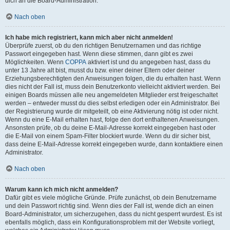
dich an die Board-Administration.
Nach oben
Ich habe mich registriert, kann mich aber nicht anmelden!
Überprüfe zuerst, ob du den richtigen Benutzernamen und das richtige
Passwort eingegeben hast. Wenn diese stimmen, dann gibt es zwei
Möglichkeiten. Wenn
COPPA
aktiviert ist und du angegeben hast, dass du
unter 13 Jahre alt bist, musst du bzw. einer deiner Eltern oder deiner
Erziehungsberechtigten den Anweisungen folgen, die du erhalten hast. Wenn
dies nicht der Fall ist, muss dein Benutzerkonto vielleicht aktiviert werden. Bei
einigen Boards müssen alle neu angemeldeten Mitglieder erst freigeschaltet
werden – entweder musst du dies selbst erledigen oder ein Administrator. Bei
der Registrierung wurde dir mitgeteilt, ob eine Aktivierung nötig ist oder nicht.
Wenn du eine E-Mail erhalten hast, folge den dort enthaltenen Anweisungen.
Ansonsten prüfe, ob du deine E-Mail-Adresse korrekt eingegeben hast oder
die E-Mail von einem Spam-Filter blockiert wurde. Wenn du dir sicher bist,
dass deine E-Mail-Adresse korrekt eingegeben wurde, dann kontaktiere einen
Administrator.
Nach oben
Warum kann ich mich nicht anmelden?
Dafür gibt es viele mögliche Gründe. Prüfe zunächst, ob dein Benutzername
und dein Passwort richtig sind. Wenn dies der Fall ist, wende dich an einen
Board-Administrator, um sicherzugehen, dass du nicht gesperrt wurdest. Es ist
ebenfalls möglich, dass ein Konfigurationsproblem mit der Website vorliegt,