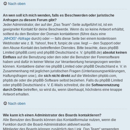
Nach oben
An wen soll ich mich wenden, falls es Beschwerden oder juristische
Anfragen zu diesem Forum gibt?
Jeder Administrator, der auf der „Das Team“-Seite aufgeführt ist, ist ein
geeigneter Kontakt für deine Beschwerde. Wenn du so keine Antwort erhältst,
solltest du den Besitzer der Domain kontaktieren (führe dazu eine
„WHOIS“-Abfrage
durch) oder — falls diese Seite bei einem kostenlosen
Webhoster wie z. B. Yahoo!, free.fr, funpic.de usw. liegt — den Support oder
den Abuse-Kontakt des betreffenden Dienstes. Bitte beachte, dass phpBB
Limited (phpBB.com) und phpBB Deutschland e. V. (phpBB.de)
absolut keinen
Einfluss
auf die Benutzung oder den oder die Benutzer der Forensoftware
haben und dafür in keiner Weise zur Verantwortung herangezogen werden
können. Kontaktiere daher nie phpBB Limited oder phpBB Deutschland e. V. in
Zusammenhang mit jeglichen juristischen Fragen (Unterlassungserklärungen,
Haftungsfragen usw.), die
sich nicht direkt
auf die Websiten phpbb.com,
phpbb.de oder die phpBB-Software selbst beziehen. Falls du phpBB Limited
oder phpBB Deutschland e. V. E-Mails schreibst, die die
Softwarenutzung
durch Dritte
betreffen, so wirst du, wenn überhaupt, höchstens eine knappe
Antwort erhalten.
Nach oben
Wie kann ich einen Administrator des Boards kontaktieren?
Alle Benutzer des Boards können das Kontaktformular nutzen, wenn die
Funktion durch die Board-Administration aktiviert wurde.
Mitglieder des Boards können zusätzlich den Link „Das Team“ verwenden.