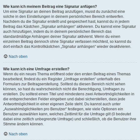
Wie kann ich meinem Beitrag eine Signatur anfügen?
Um eine Signatur an deinen Beitrag anzufügen, musst du zunächst eine
solche in den Einstellungen in deinem persönlichen Bereich entwerfen.
Nachdem du die Signatur erstellt und gespeichert hast, kannst du in jedem
Beitrag das Kästchen „Signatur anhängen“ aktivieren. Du kannst eine Signatur
auch hinzufügen, indem du in deinem persönlichen Bereich das
standardmäßige Anhängen deiner Signatur aktivierst. Wenn du einen
einzelnen Beitrag dennoch ohne Signatur verfassen möchtest, so kannst du
dort einfach das Kontrollkästchen „Signatur anhängen“ wieder deaktivieren.
Nach oben
Wie kann ich eine Umfrage erstellen?
Wenn du ein neues Thema eröffnest oder den ersten Beitrag eines Themas
bearbeitest, findest du ein Register „Umfrage erstellen“ unterhalb des
Formulars zur Beitragserstellung. Solltest du diesen Bereich nicht sehen
können, so hast du wahrscheinlich nicht die Berechtigung, Umfragen zu
erstellen. Du solltest einen Titel und mindestens zwei Antwortmöglichkeiten in
die entsprechenden Felder eingeben und dabei sicherstellen, dass jede
Antwortmöglichkeit in einer eigenen Zeile steht. Du kannst auch unter
„Auswahlmöglichkeiten pro Benutzer“ festlegen, wie viele Optionen ein
Benutzer auswählen kann, welches Zeitlimit für die Umfrage gilt (0 bedeutet
dabei eine zeitlich unbegrenzte Umfrage) und schließlich, ob die Benutzer ihre
Stimme ändern können.
Nach oben