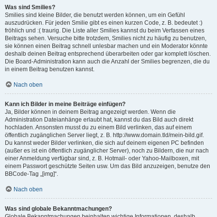
Was sind Smilies?
Smilies sind kleine Bilder, die benutzt werden können, um ein Gefühl
auszudrücken. Für jeden Smilie gibt es einen kurzen Code, z. B. bedeutet :)
fröhlich und :( traurig. Die Liste aller Smilies kannst du beim Verfassen eines
Beitrags sehen. Versuche bitte trotzdem, Smilies nicht zu häufig zu benutzen,
sie können einen Beitrag schnell unlesbar machen und ein Moderator könnte
deshalb deinen Beitrag entsprechend überarbeiten oder gar komplett löschen.
Die Board-Administration kann auch die Anzahl der Smilies begrenzen, die du
in einem Beitrag benutzen kannst.
Nach oben
Kann ich Bilder in meine Beiträge einfügen?
Ja, Bilder können in deinem Beitrag angezeigt werden. Wenn die
Administration Dateianhänge erlaubt hat, kannst du das Bild auch direkt
hochladen. Ansonsten musst du zu einem Bild verlinken, das auf einem
öffentlich zugänglichen Server liegt, z. B. http://www.domain.tld/mein-bild.gif.
Du kannst weder Bilder verlinken, die sich auf deinem eigenen PC befinden
(außer es ist ein öffentlich zugänglicher Server), noch zu Bildern, die nur nach
einer Anmeldung verfügbar sind, z. B. Hotmail- oder Yahoo-Mailboxen, mit
einem Passwort geschützte Seiten usw. Um das Bild anzuzeigen, benutze den
BBCode-Tag „[img]“.
Nach oben
Was sind globale Bekanntmachungen?
Globale Bekanntmachungen beinhalten wichtige Informationen, deshalb