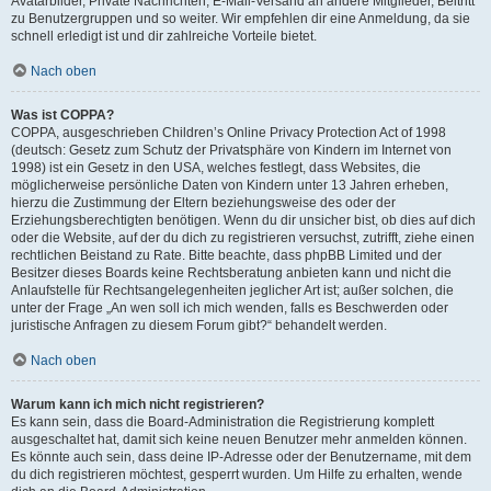
Avatarbilder, Private Nachrichten, E-Mail-Versand an andere Mitglieder, Beitritt
zu Benutzergruppen und so weiter. Wir empfehlen dir eine Anmeldung, da sie
schnell erledigt ist und dir zahlreiche Vorteile bietet.
Nach oben
Was ist COPPA?
COPPA, ausgeschrieben Children’s Online Privacy Protection Act of 1998
(deutsch: Gesetz zum Schutz der Privatsphäre von Kindern im Internet von
1998) ist ein Gesetz in den USA, welches festlegt, dass Websites, die
möglicherweise persönliche Daten von Kindern unter 13 Jahren erheben,
hierzu die Zustimmung der Eltern beziehungsweise des oder der
Erziehungsberechtigten benötigen. Wenn du dir unsicher bist, ob dies auf dich
oder die Website, auf der du dich zu registrieren versuchst, zutrifft, ziehe einen
rechtlichen Beistand zu Rate. Bitte beachte, dass phpBB Limited und der
Besitzer dieses Boards keine Rechtsberatung anbieten kann und nicht die
Anlaufstelle für Rechtsangelegenheiten jeglicher Art ist; außer solchen, die
unter der Frage „An wen soll ich mich wenden, falls es Beschwerden oder
juristische Anfragen zu diesem Forum gibt?“ behandelt werden.
Nach oben
Warum kann ich mich nicht registrieren?
Es kann sein, dass die Board-Administration die Registrierung komplett
ausgeschaltet hat, damit sich keine neuen Benutzer mehr anmelden können.
Es könnte auch sein, dass deine IP-Adresse oder der Benutzername, mit dem
du dich registrieren möchtest, gesperrt wurden. Um Hilfe zu erhalten, wende