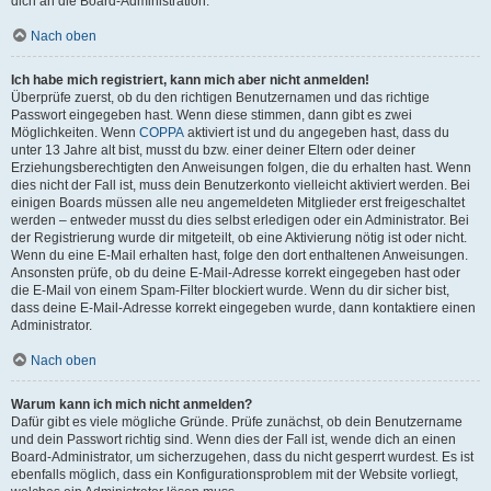
dich an die Board-Administration.
Nach oben
Ich habe mich registriert, kann mich aber nicht anmelden!
Überprüfe zuerst, ob du den richtigen Benutzernamen und das richtige
Passwort eingegeben hast. Wenn diese stimmen, dann gibt es zwei
Möglichkeiten. Wenn
COPPA
aktiviert ist und du angegeben hast, dass du
unter 13 Jahre alt bist, musst du bzw. einer deiner Eltern oder deiner
Erziehungsberechtigten den Anweisungen folgen, die du erhalten hast. Wenn
dies nicht der Fall ist, muss dein Benutzerkonto vielleicht aktiviert werden. Bei
einigen Boards müssen alle neu angemeldeten Mitglieder erst freigeschaltet
werden – entweder musst du dies selbst erledigen oder ein Administrator. Bei
der Registrierung wurde dir mitgeteilt, ob eine Aktivierung nötig ist oder nicht.
Wenn du eine E-Mail erhalten hast, folge den dort enthaltenen Anweisungen.
Ansonsten prüfe, ob du deine E-Mail-Adresse korrekt eingegeben hast oder
die E-Mail von einem Spam-Filter blockiert wurde. Wenn du dir sicher bist,
dass deine E-Mail-Adresse korrekt eingegeben wurde, dann kontaktiere einen
Administrator.
Nach oben
Warum kann ich mich nicht anmelden?
Dafür gibt es viele mögliche Gründe. Prüfe zunächst, ob dein Benutzername
und dein Passwort richtig sind. Wenn dies der Fall ist, wende dich an einen
Board-Administrator, um sicherzugehen, dass du nicht gesperrt wurdest. Es ist
ebenfalls möglich, dass ein Konfigurationsproblem mit der Website vorliegt,