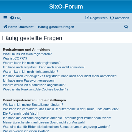
SIxO-Forum
FAQ
Registrieren
Anmelden
S
Foren-Übersicht
Häufig gestellte Fragen
u
Häufig gestellte Fragen
c
h
Registrierung und Anmeldung
Wozu muss ich mich registrieren?
e
Was ist COPPA?
Warum kann ich mich nicht registrieren?
Ich habe mich registriert, kann mich aber nicht anmelden!
Warum kann ich mich nicht anmelden?
Ich habe mich vor einiger Zeit registriert, kann mich aber nicht mehr anmelden?!
Ich habe mein Passwort vergessen!
Warum werde ich automatisch abgemeldet?
Wozu ist die Funktion „Alle Cookies löschen“?
Benutzerpräferenzen und -einstellungen
Wie kann ich meine Einstellungen ändern?
Wie kann ich verhindern, dass mein Benutzername in der Online-Liste auftaucht?
Die Forenuhr geht falsch!
Ich habe die Zeitzone eingestellt, aber die Forenuhr geht immer noch falsch!
Meine Sprache steht auf diesem Board nicht zur Auswahl!
Was sind das für Bilder, die bei meinem Benutzernamen angezeigt werden?
Wie verwende ich einen Avatar?