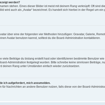
gezeigt werden?
amen stehen. Eines dieser Bilder ist meist mit deinem Rang verknüpft: Oft sind di
ld wird auch als „Avatar“ bezeichnet. Es handelt sich hierbei in der Regel um ein
 Avatar über eine der folgenden vier Methoden hinzufügen: Gravatar, Galerie, Rem
en Avatar benutzen kannst, solltest du die Board-Administration kontaktieren.
viele Beiträge du bislang erstellt hast oder identifizieren bestimmte Benutzer w
 Board-Administration festgelegt wurden. Bitte schreibe keine sinnlosen Beiträge
wird deinen Rang unter Umständen einfach wieder zurücksetzen.
rde ich aufgefordert, mich anzumelden.
ion für Nachrichten an andere Benutzer nutzen, falls diese von der Board-Administ