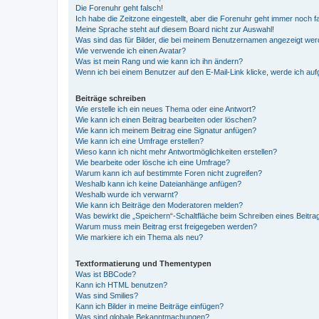
Die Forenuhr geht falsch!
Ich habe die Zeitzone eingestellt, aber die Forenuhr geht immer noch f
Meine Sprache steht auf diesem Board nicht zur Auswahl!
Was sind das für Bilder, die bei meinem Benutzernamen angezeigt we
Wie verwende ich einen Avatar?
Was ist mein Rang und wie kann ich ihn ändern?
Wenn ich bei einem Benutzer auf den E-Mail-Link klicke, werde ich au
Beiträge schreiben
Wie erstelle ich ein neues Thema oder eine Antwort?
Wie kann ich einen Beitrag bearbeiten oder löschen?
Wie kann ich meinem Beitrag eine Signatur anfügen?
Wie kann ich eine Umfrage erstellen?
Wieso kann ich nicht mehr Antwortmöglichkeiten erstellen?
Wie bearbeite oder lösche ich eine Umfrage?
Warum kann ich auf bestimmte Foren nicht zugreifen?
Weshalb kann ich keine Dateianhänge anfügen?
Weshalb wurde ich verwarnt?
Wie kann ich Beiträge den Moderatoren melden?
Was bewirkt die „Speichern“-Schaltfläche beim Schreiben eines Beitra
Warum muss mein Beitrag erst freigegeben werden?
Wie markiere ich ein Thema als neu?
Textformatierung und Thementypen
Was ist BBCode?
Kann ich HTML benutzen?
Was sind Smilies?
Kann ich Bilder in meine Beiträge einfügen?
Was sind globale Bekanntmachungen?