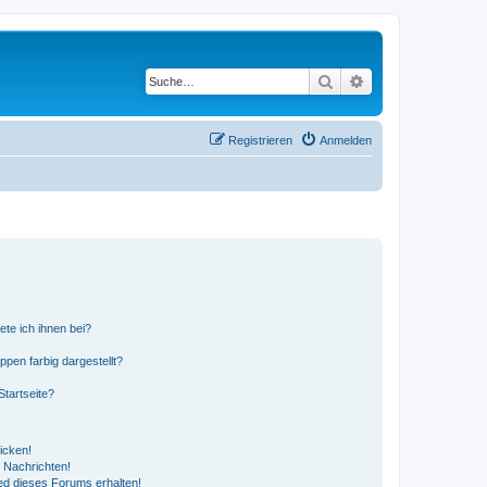
Suche
Erweiterte Suche
Registrieren
Anmelden
ete ich ihnen bei?
en farbig dargestellt?
tartseite?
icken!
 Nachrichten!
ed dieses Forums erhalten!