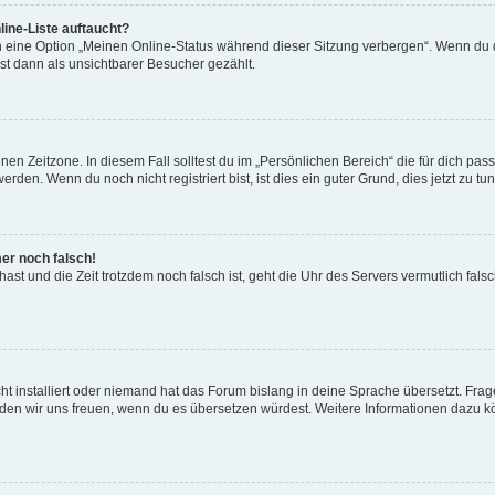
ine-Liste auftaucht?
n eine Option „Meinen Online-Status während dieser Sitzung verbergen“. Wenn du d
st dann als unsichtbarer Besucher gezählt.
en Zeitzone. In diesem Fall solltest du im „Persönlichen Bereich“ die für dich passe
den. Wenn du noch nicht registriert bist, ist dies ein guter Grund, dies jetzt zu tun
mer noch falsch!
t hast und die Zeit trotzdem noch falsch ist, geht die Uhr des Servers vermutlich fal
t installiert oder niemand hat das Forum bislang in deine Sprache übersetzt. Frag
, würden wir uns freuen, wenn du es übersetzen würdest. Weitere Informationen dazu