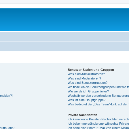
Benutzer-Stufen und Gruppen
Was sind Administratoren?
Was sind Moderatoren?
Was sind Benutzergruppen?
Wo finde ich die Benutzergruppen und wie tr
Wie werde ich Gruppenleiter?
anmelden?!
Weshalb werden verschiedene Benutzergrupp
Was ist eine Hauptgruppe?
Was bedeutet der „Das Team“-Link auf der S
Private Nachrichten
Ich kann keine Privaten Nachrichten versch
Ich bekomme ständig unerwünschte Private
auftaucht?
Ich habe eine Spam-E-Mail von einem Mitgli