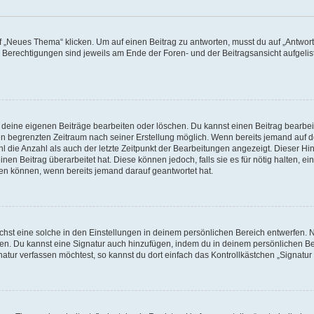
„Neues Thema“ klicken. Um auf einen Beitrag zu antworten, musst du auf „Antworte
e Berechtigungen sind jeweils am Ende der Foren- und der Beitragsansicht aufgeliste
r deine eigenen Beiträge bearbeiten oder löschen. Du kannst einen Beitrag bearbe
inen begrenzten Zeitraum nach seiner Erstellung möglich. Wenn bereits jemand auf de
 die Anzahl als auch der letzte Zeitpunkt der Bearbeitungen angezeigt. Dieser Hi
en Beitrag überarbeitet hat. Diese können jedoch, falls sie es für nötig halten, ei
hen können, wenn bereits jemand darauf geantwortet hat.
st eine solche in den Einstellungen in deinem persönlichen Bereich entwerfen. Na
eren. Du kannst eine Signatur auch hinzufügen, indem du in deinem persönlichen 
atur verfassen möchtest, so kannst du dort einfach das Kontrollkästchen „Signatu