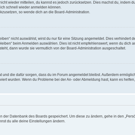
 nicht wieder mitteilen, du kannst es jedoch zurücksetzen. Dies machst du, indem 
 dich schnell wieder anmelden können.
ückzusetzen, so wende dich an die Board-Administration.
en“ nicht auswählst, wirst du nur für eine Sitzung angemeldet. Dies verhindert 
leiben“ beim Anmelden auswählen. Dies ist nicht empfehlenswert, wenn du dich an
 steht, dann wurde sie vermutlich von der Board-Administration ausgeschaltet.
 hat und die dafür sorgen, dass du im Forum angemeldet bleibst. Außerdem ermögli
tiviert wurden. Wenn du Probleme bei der An- oder Abmeldung hast, kann es helfen
n in der Datenbank des Boards gespeichert. Um diese zu ändern, gehe in den „Persö
nst du alle deine Einstellungen ändern.