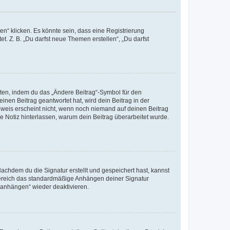
n“ klicken. Es könnte sein, dass eine Registrierung
t. Z. B. „Du darfst neue Themen erstellen“, „Du darfst
iten, indem du das „Ändere Beitrag“-Symbol für den
inen Beitrag geantwortet hat, wird dein Beitrag in der
nweis erscheint nicht, wenn noch niemand auf deinen Beitrag
ne Notiz hinterlassen, warum dein Beitrag überarbeitet wurde.
chdem du die Signatur erstellt und gespeichert hast, kannst
Bereich das standardmäßige Anhängen deiner Signatur
r anhängen“ wieder deaktivieren.