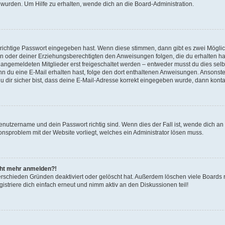
 wurden. Um Hilfe zu erhalten, wende dich an die Board-Administration.
 richtige Passwort eingegeben hast. Wenn diese stimmen, dann gibt es zwei Mögl
tern oder deiner Erziehungsberechtigten den Anweisungen folgen, die du erhalten ha
u angemeldeten Mitglieder erst freigeschaltet werden – entweder musst du dies selbs
. Wenn du eine E-Mail erhalten hast, folge den dort enthaltenen Anweisungen. Ansons
 dir sicher bist, dass deine E-Mail-Adresse korrekt eingegeben wurde, dann kontak
Benutzername und dein Passwort richtig sind. Wenn dies der Fall ist, wende dich a
ionsproblem mit der Website vorliegt, welches ein Administrator lösen muss.
icht mehr anmelden?!
erschieden Gründen deaktiviert oder gelöscht hat. Außerdem löschen viele Boards r
triere dich einfach erneut und nimm aktiv an den Diskussionen teil!