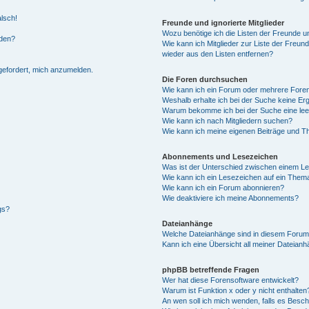
alsch!
Freunde und ignorierte Mitglieder
Wozu benötige ich die Listen der Freunde un
rden?
Wie kann ich Mitglieder zur Liste der Freund
wieder aus den Listen entfernen?
fgefordert, mich anzumelden.
Die Foren durchsuchen
Wie kann ich ein Forum oder mehrere For
Weshalb erhalte ich bei der Suche keine Er
Warum bekomme ich bei der Suche eine lee
Wie kann ich nach Mitgliedern suchen?
Wie kann ich meine eigenen Beiträge und T
Abonnements und Lesezeichen
Was ist der Unterschied zwischen einem L
Wie kann ich ein Lesezeichen auf ein Them
Wie kann ich ein Forum abonnieren?
Wie deaktiviere ich meine Abonnements?
gs?
Dateianhänge
Welche Dateianhänge sind in diesem Forum
Kann ich eine Übersicht all meiner Dateian
phpBB betreffende Fragen
Wer hat diese Forensoftware entwickelt?
Warum ist Funktion x oder y nicht enthalten
An wen soll ich mich wenden, falls es Besc