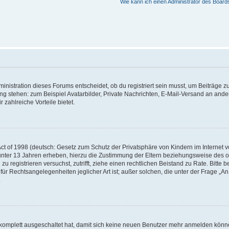
Wie kann ich einen Administrator des Board
istration dieses Forums entscheidet, ob du registriert sein musst, um Beiträge zu s
ung stehen: zum Beispiel Avatarbilder, Private Nachrichten, E-Mail-Versand an ander
 zahlreiche Vorteile bietet.
t of 1998 (deutsch: Gesetz zum Schutz der Privatsphäre von Kindern im Internet vo
unter 13 Jahren erheben, hierzu die Zustimmung der Eltern beziehungsweise des o
h zu registrieren versuchst, zutrifft, ziehe einen rechtlichen Beistand zu Rate. Bit
für Rechtsangelegenheiten jeglicher Art ist; außer solchen, die unter der Frage „
.
g komplett ausgeschaltet hat, damit sich keine neuen Benutzer mehr anmelden könn