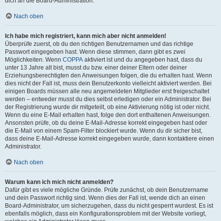
dich an die Board-Administration.
Nach oben
Ich habe mich registriert, kann mich aber nicht anmelden!
Überprüfe zuerst, ob du den richtigen Benutzernamen und das richtige
Passwort eingegeben hast. Wenn diese stimmen, dann gibt es zwei
Möglichkeiten. Wenn
COPPA
aktiviert ist und du angegeben hast, dass du
unter 13 Jahre alt bist, musst du bzw. einer deiner Eltern oder deiner
Erziehungsberechtigten den Anweisungen folgen, die du erhalten hast. Wenn
dies nicht der Fall ist, muss dein Benutzerkonto vielleicht aktiviert werden. Bei
einigen Boards müssen alle neu angemeldeten Mitglieder erst freigeschaltet
werden – entweder musst du dies selbst erledigen oder ein Administrator. Bei
der Registrierung wurde dir mitgeteilt, ob eine Aktivierung nötig ist oder nicht.
Wenn du eine E-Mail erhalten hast, folge den dort enthaltenen Anweisungen.
Ansonsten prüfe, ob du deine E-Mail-Adresse korrekt eingegeben hast oder
die E-Mail von einem Spam-Filter blockiert wurde. Wenn du dir sicher bist,
dass deine E-Mail-Adresse korrekt eingegeben wurde, dann kontaktiere einen
Administrator.
Nach oben
Warum kann ich mich nicht anmelden?
Dafür gibt es viele mögliche Gründe. Prüfe zunächst, ob dein Benutzername
und dein Passwort richtig sind. Wenn dies der Fall ist, wende dich an einen
Board-Administrator, um sicherzugehen, dass du nicht gesperrt wurdest. Es ist
ebenfalls möglich, dass ein Konfigurationsproblem mit der Website vorliegt,