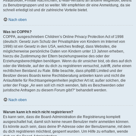
Avatarbilder, Private Nachrichten, E-Mail-Versand an andere Mitglieder, Beitritt
zu Benutzergruppen und so weiter. Wir empfehlen dir eine Anmeldung, da sie
schnell erledigt ist und dir zahlreiche Vorteile bietet.
Nach oben
Was ist COPPA?
COPPA, ausgeschrieben Children’s Online Privacy Protection Act of 1998
(deutsch: Gesetz zum Schutz der Privatsphäre von Kindern im Internet von
1998) ist ein Gesetz in den USA, welches festlegt, dass Websites, die
möglicherweise persönliche Daten von Kindern unter 13 Jahren erheben,
hierzu die Zustimmung der Eltern beziehungsweise des oder der
Erziehungsberechtigten benötigen. Wenn du dir unsicher bist, ob dies auf dich
oder die Website, auf der du dich zu registrieren versuchst, zutrifft, ziehe einen
rechtlichen Beistand zu Rate. Bitte beachte, dass phpBB Limited und der
Besitzer dieses Boards keine Rechtsberatung anbieten kann und nicht die
Anlaufstelle für Rechtsangelegenheiten jeglicher Art ist; außer solchen, die
unter der Frage „An wen soll ich mich wenden, falls es Beschwerden oder
juristische Anfragen zu diesem Forum gibt?“ behandelt werden.
Nach oben
Warum kann ich mich nicht registrieren?
Es kann sein, dass die Board-Administration die Registrierung komplett
ausgeschaltet hat, damit sich keine neuen Benutzer mehr anmelden können.
Es könnte auch sein, dass deine IP-Adresse oder der Benutzername, mit dem
du dich registrieren möchtest, gesperrt wurden. Um Hilfe zu erhalten, wende