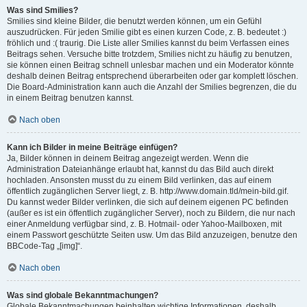
Was sind Smilies?
Smilies sind kleine Bilder, die benutzt werden können, um ein Gefühl
auszudrücken. Für jeden Smilie gibt es einen kurzen Code, z. B. bedeutet :)
fröhlich und :( traurig. Die Liste aller Smilies kannst du beim Verfassen eines
Beitrags sehen. Versuche bitte trotzdem, Smilies nicht zu häufig zu benutzen,
sie können einen Beitrag schnell unlesbar machen und ein Moderator könnte
deshalb deinen Beitrag entsprechend überarbeiten oder gar komplett löschen.
Die Board-Administration kann auch die Anzahl der Smilies begrenzen, die du
in einem Beitrag benutzen kannst.
Nach oben
Kann ich Bilder in meine Beiträge einfügen?
Ja, Bilder können in deinem Beitrag angezeigt werden. Wenn die
Administration Dateianhänge erlaubt hat, kannst du das Bild auch direkt
hochladen. Ansonsten musst du zu einem Bild verlinken, das auf einem
öffentlich zugänglichen Server liegt, z. B. http://www.domain.tld/mein-bild.gif.
Du kannst weder Bilder verlinken, die sich auf deinem eigenen PC befinden
(außer es ist ein öffentlich zugänglicher Server), noch zu Bildern, die nur nach
einer Anmeldung verfügbar sind, z. B. Hotmail- oder Yahoo-Mailboxen, mit
einem Passwort geschützte Seiten usw. Um das Bild anzuzeigen, benutze den
BBCode-Tag „[img]“.
Nach oben
Was sind globale Bekanntmachungen?
Globale Bekanntmachungen beinhalten wichtige Informationen, deshalb