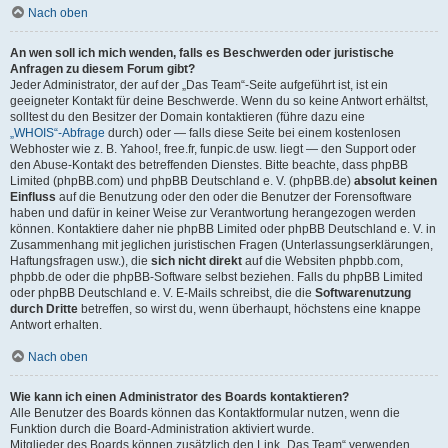
Nach oben
An wen soll ich mich wenden, falls es Beschwerden oder juristische
Anfragen zu diesem Forum gibt?
Jeder Administrator, der auf der „Das Team“-Seite aufgeführt ist, ist ein
geeigneter Kontakt für deine Beschwerde. Wenn du so keine Antwort erhältst,
solltest du den Besitzer der Domain kontaktieren (führe dazu eine
„WHOIS“-Abfrage
durch) oder — falls diese Seite bei einem kostenlosen
Webhoster wie z. B. Yahoo!, free.fr, funpic.de usw. liegt — den Support oder
den Abuse-Kontakt des betreffenden Dienstes. Bitte beachte, dass phpBB
Limited (phpBB.com) und phpBB Deutschland e. V. (phpBB.de)
absolut keinen
Einfluss
auf die Benutzung oder den oder die Benutzer der Forensoftware
haben und dafür in keiner Weise zur Verantwortung herangezogen werden
können. Kontaktiere daher nie phpBB Limited oder phpBB Deutschland e. V. in
Zusammenhang mit jeglichen juristischen Fragen (Unterlassungserklärungen,
Haftungsfragen usw.), die
sich nicht direkt
auf die Websiten phpbb.com,
phpbb.de oder die phpBB-Software selbst beziehen. Falls du phpBB Limited
oder phpBB Deutschland e. V. E-Mails schreibst, die die
Softwarenutzung
durch Dritte
betreffen, so wirst du, wenn überhaupt, höchstens eine knappe
Antwort erhalten.
Nach oben
Wie kann ich einen Administrator des Boards kontaktieren?
Alle Benutzer des Boards können das Kontaktformular nutzen, wenn die
Funktion durch die Board-Administration aktiviert wurde.
Mitglieder des Boards können zusätzlich den Link „Das Team“ verwenden.