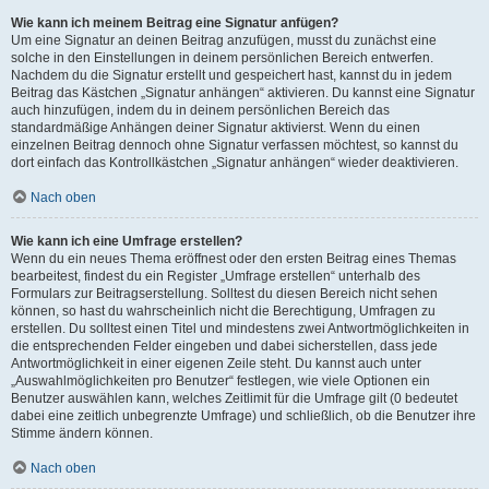
Wie kann ich meinem Beitrag eine Signatur anfügen?
Um eine Signatur an deinen Beitrag anzufügen, musst du zunächst eine
solche in den Einstellungen in deinem persönlichen Bereich entwerfen.
Nachdem du die Signatur erstellt und gespeichert hast, kannst du in jedem
Beitrag das Kästchen „Signatur anhängen“ aktivieren. Du kannst eine Signatur
auch hinzufügen, indem du in deinem persönlichen Bereich das
standardmäßige Anhängen deiner Signatur aktivierst. Wenn du einen
einzelnen Beitrag dennoch ohne Signatur verfassen möchtest, so kannst du
dort einfach das Kontrollkästchen „Signatur anhängen“ wieder deaktivieren.
Nach oben
Wie kann ich eine Umfrage erstellen?
Wenn du ein neues Thema eröffnest oder den ersten Beitrag eines Themas
bearbeitest, findest du ein Register „Umfrage erstellen“ unterhalb des
Formulars zur Beitragserstellung. Solltest du diesen Bereich nicht sehen
können, so hast du wahrscheinlich nicht die Berechtigung, Umfragen zu
erstellen. Du solltest einen Titel und mindestens zwei Antwortmöglichkeiten in
die entsprechenden Felder eingeben und dabei sicherstellen, dass jede
Antwortmöglichkeit in einer eigenen Zeile steht. Du kannst auch unter
„Auswahlmöglichkeiten pro Benutzer“ festlegen, wie viele Optionen ein
Benutzer auswählen kann, welches Zeitlimit für die Umfrage gilt (0 bedeutet
dabei eine zeitlich unbegrenzte Umfrage) und schließlich, ob die Benutzer ihre
Stimme ändern können.
Nach oben