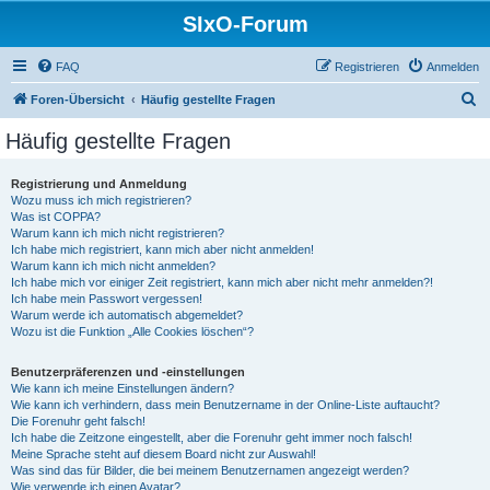
SIxO-Forum
FAQ
Registrieren
Anmelden
S
Foren-Übersicht
Häufig gestellte Fragen
u
Häufig gestellte Fragen
c
h
Registrierung und Anmeldung
Wozu muss ich mich registrieren?
e
Was ist COPPA?
Warum kann ich mich nicht registrieren?
Ich habe mich registriert, kann mich aber nicht anmelden!
Warum kann ich mich nicht anmelden?
Ich habe mich vor einiger Zeit registriert, kann mich aber nicht mehr anmelden?!
Ich habe mein Passwort vergessen!
Warum werde ich automatisch abgemeldet?
Wozu ist die Funktion „Alle Cookies löschen“?
Benutzerpräferenzen und -einstellungen
Wie kann ich meine Einstellungen ändern?
Wie kann ich verhindern, dass mein Benutzername in der Online-Liste auftaucht?
Die Forenuhr geht falsch!
Ich habe die Zeitzone eingestellt, aber die Forenuhr geht immer noch falsch!
Meine Sprache steht auf diesem Board nicht zur Auswahl!
Was sind das für Bilder, die bei meinem Benutzernamen angezeigt werden?
Wie verwende ich einen Avatar?